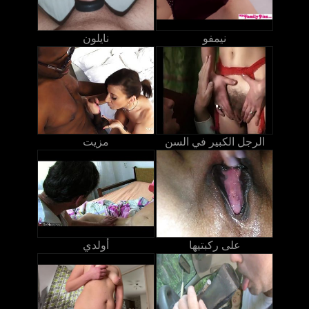
نيمفو
نايلون
الرجل الكبير في السن
مزيت
على ركبتيها
أولدي