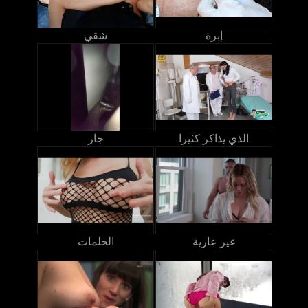
إبرة
شقي
الذي يذاكر كثيرا
جار
غير عارية
الحلمات