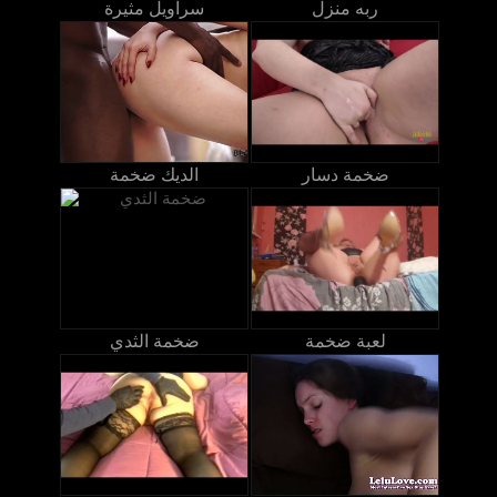
ربه منزل
سراويل مثيرة
ضخمة دسار
الديك ضخمة
لعبة ضخمة
ضخمة الثدي