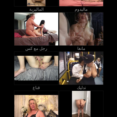
ماليدوم
الماليزية
مانغا
رجل مع كس
تدليك
قناع