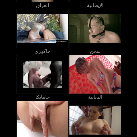
الإيطالية
العراق
سجن
جاكوزي
اليابانية
جامايكا