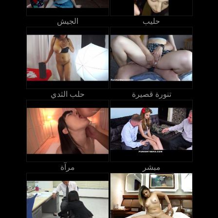
حليب
الجيش
تنورة قصيرة
حلب الثدي
مبشر
مرآة