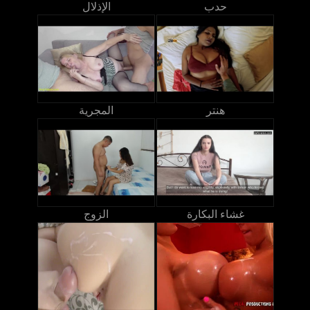
حدب
الإذلال
هنتر
المجرية
غشاء البكارة
الزوج