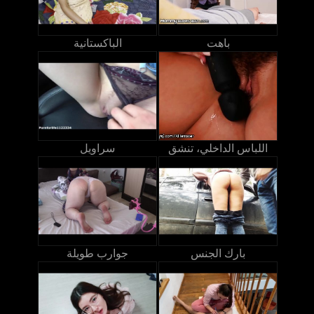
باهت
الباكستانية
اللباس الداخلي، تنشق
سراويل
بارك الجنس
جوارب طويلة