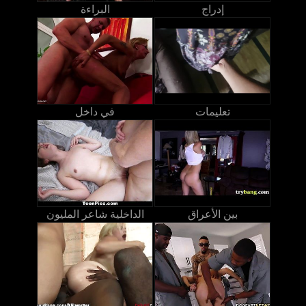
إدراج
البراءة
تعليمات
في داخل
بين الأعراق
الداخلية شاعر المليون