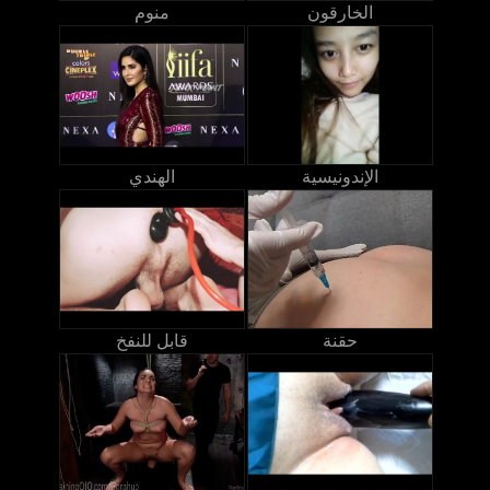
الخارقون
منوم
الإندونيسية
الهندي
حقنة
قابل للنفخ