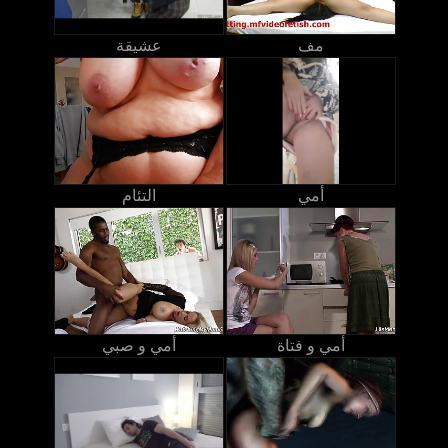
مف
عشيقة
أمي
التئام
أمي و فتاة
أمي و صبي