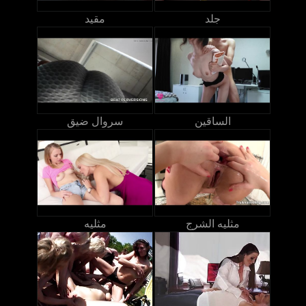
جلد
مقيد
الساقين
سروال ضيق
مثليه الشرج
مثليه