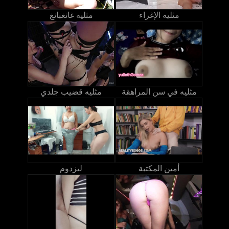
مثليه الإغراء
مثليه غانغبانغ
مثليه في سن المراهقة
مثليه قضيب جلدي
أمين المكتبة
ليزدوم