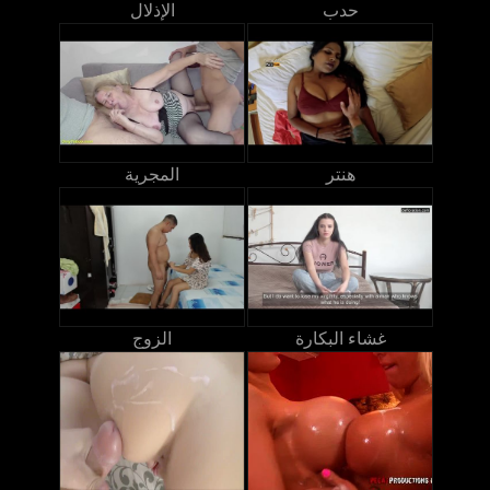
حدب
الإذلال
هنتر
المجرية
غشاء البكارة
الزوج