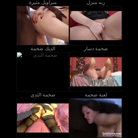
ربه منزل
سراويل مثيرة
ضخمة دسار
الديك ضخمة
لعبة ضخمة
ضخمة الثدي