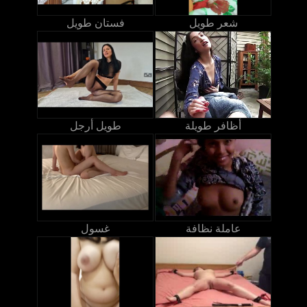
شعر طويل
فستان طويل
أظافر طويلة
طويل أرجل
عاملة نظافة
غسول