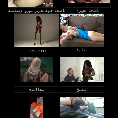
ناضجة العهرة
ناضجة جبهة تحرير مورو الإسلامية
الطبية
موريشيوس
البطيخ
ميجا الثدي