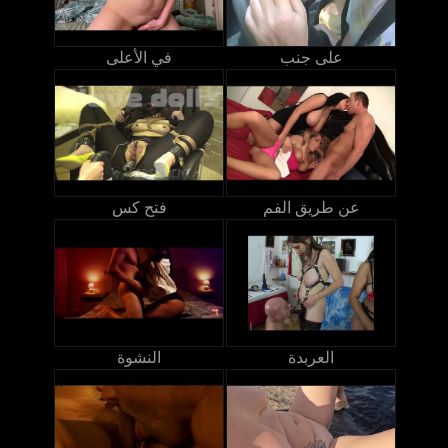
على جنب
في الأعلى
عن طريق الفم
فتح كس
العربدة
النشوة