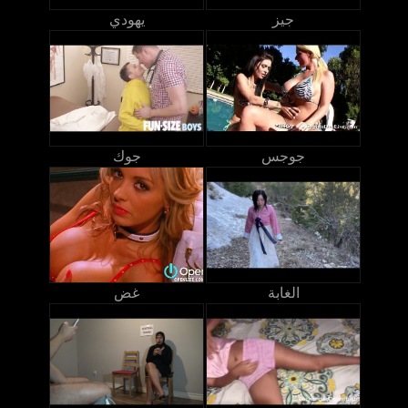
جيز
يهودي
جوجس
جوك
الغابة
غض