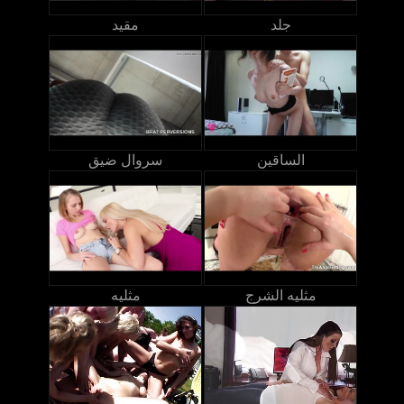
جلد
مقيد
الساقين
سروال ضيق
مثليه الشرج
مثليه