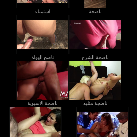
ناضجة
استمناء
ناضجة الشرج
ناضج الهواة
ناضجة مثليه
ناضجة الآسيوية