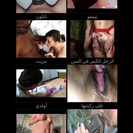
نيمفو
نايلون
الرجل الكبير في السن
مزيت
على ركبتيها
أولدي