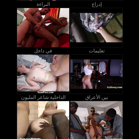
إدراج
البراءة
تعليمات
في داخل
بين الأعراق
الداخلية شاعر المليون