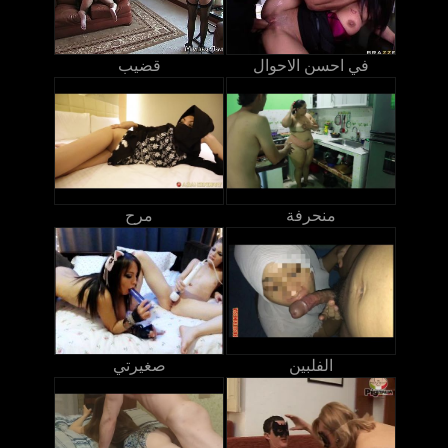
في احسن الاحوال
قضيب
منحرفة
مرح
الفلبين
صغيرتي