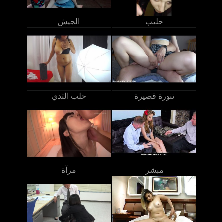
حليب
الجيش
تنورة قصيرة
حلب الثدي
مبشر
مرآة