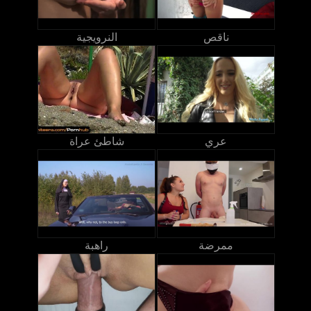
ناقص
النرويجية
عري
شاطئ عراة
ممرضة
راهبة