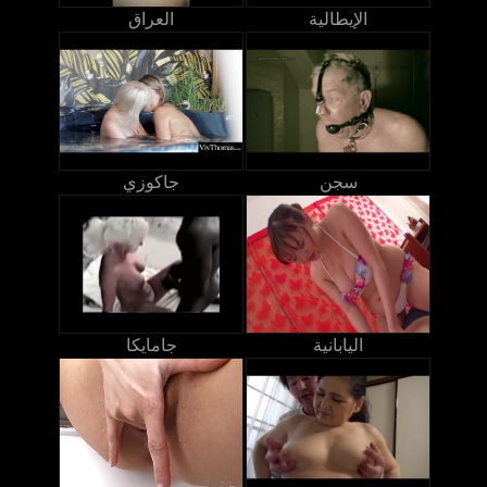
الإيطالية
العراق
سجن
جاكوزي
اليابانية
جامايكا