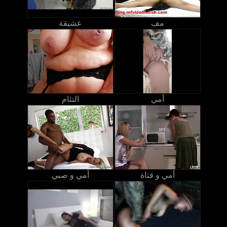
مف
عشيقة
أمي
التئام
أمي و فتاة
أمي و صبي