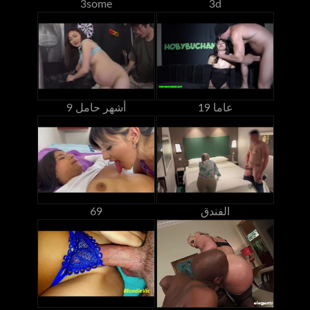
3some
3d
19 عاما
9 أشهر حامل
الفندق
69