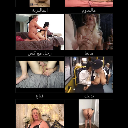
ماليدوم
الماليزية
مانغا
رجل مع كس
تدليك
قناع