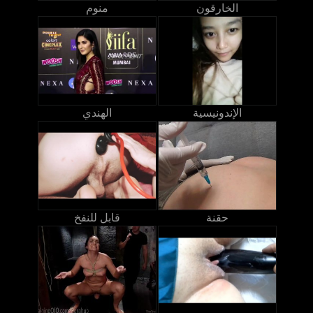
الخارقون
منوم
الإندونيسية
الهندي
حقنة
قابل للنفخ