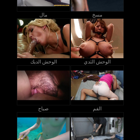
مسخ
مال
الوحش الثدي
الوحش الديك
الفم
صباح