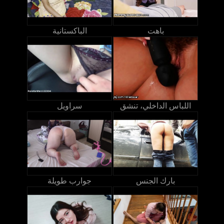
باهت
الباكستانية
اللباس الداخلي، تنشق
سراويل
بارك الجنس
جوارب طويلة