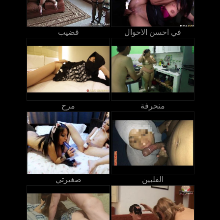
في احسن الاحوال
قضيب
منحرفة
مرح
الفلبين
صغيرتي