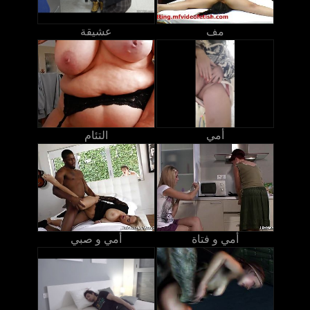
مف
عشيقة
أمي
التئام
أمي و فتاة
أمي و صبي