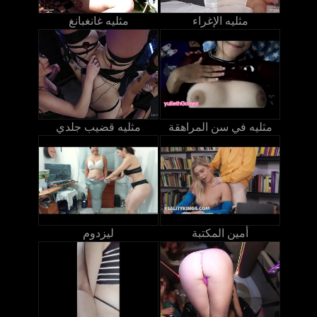
مثليه الإغراء
مثليه غانغبانغ
مثليه في سن المراهقة
مثليه قضيب جلدي
أمين المكتبة
ليزدوم