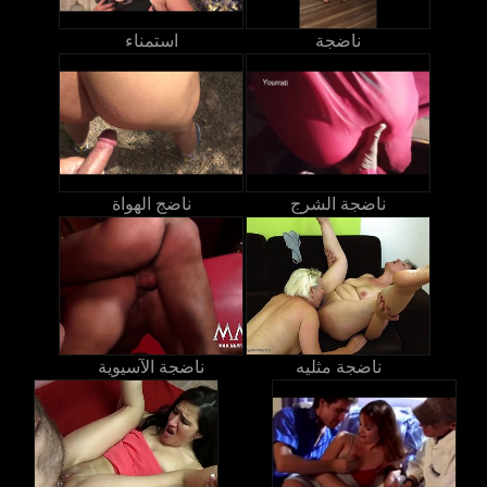
ناضجة
استمناء
ناضجة الشرج
ناضج الهواة
ناضجة مثليه
ناضجة الآسيوية