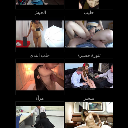
حليب
الجيش
تنورة قصيرة
حلب الثدي
مبشر
مرآة