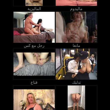
ماليدوم
الماليزية
مانغا
رجل مع كس
تدليك
قناع