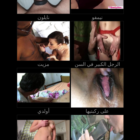
نيمفو
نايلون
الرجل الكبير في السن
مزيت
على ركبتيها
أولدي