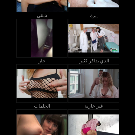
إبرة
شقي
الذي يذاكر كثيرا
جار
غير عارية
الحلمات