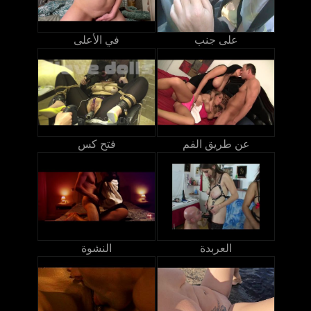
على جنب
في الأعلى
عن طريق الفم
فتح كس
العربدة
النشوة