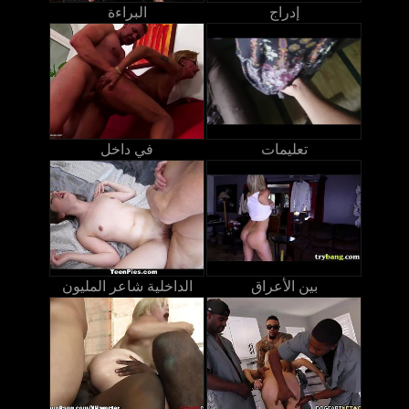
إدراج
البراءة
تعليمات
في داخل
بين الأعراق
الداخلية شاعر المليون