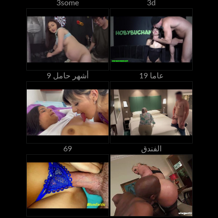
3some
3d
19 عاما
9 أشهر حامل
الفندق
69