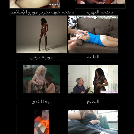
ناضجة العهرة
ناضجة جبهة تحرير مورو الإسلامية
الطبية
موريشيوس
البطيخ
ميجا الثدي