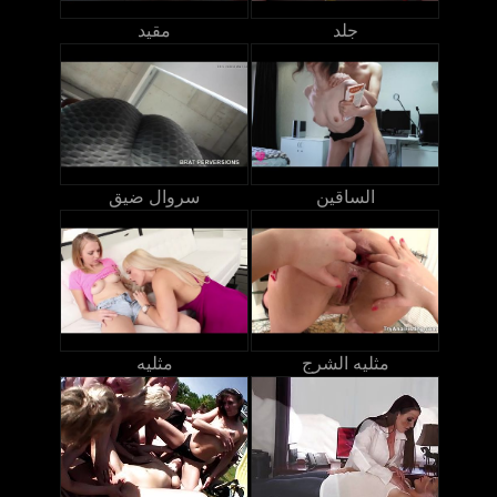
جلد
مقيد
الساقين
سروال ضيق
مثليه الشرج
مثليه