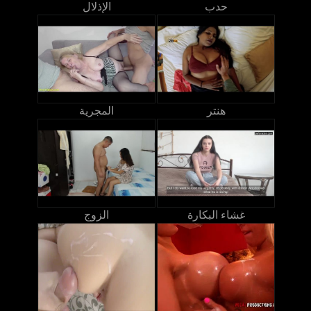
حدب
الإذلال
هنتر
المجرية
غشاء البكارة
الزوج