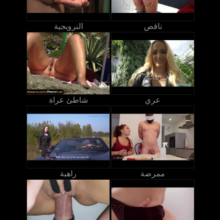
ناقص
النرويجية
عري
شاطئ عراة
ممرضة
راهبة