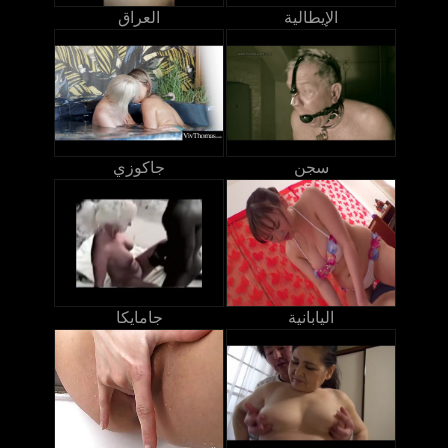
الإيطالية
العراق
سجن
جاكوزي
اليابانية
جامايكا