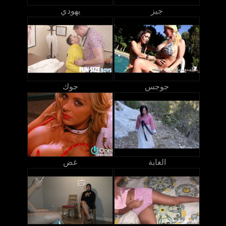
جيز
يهودي
جوجس
جوك
الغابة
غض