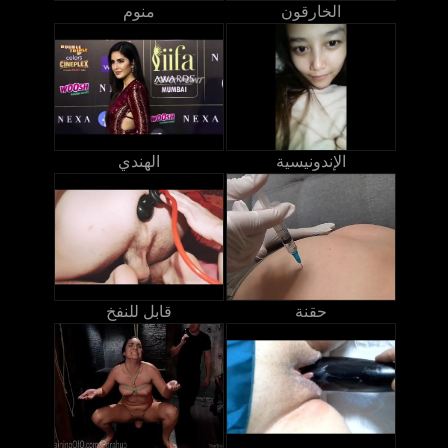
الخارقون
منوم
الإندونيسية
الهندي
حقنة
قابل للنفخ