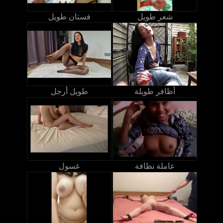
شعر طويل
فستان طويل
أظافر طويلة
طويل أرجل
عاملة نظافة
غسول