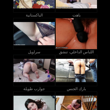
باهت
الباكستانية
اللباس الداخلي، تنشق
سراويل
بارك الجنس
جوارب طويلة