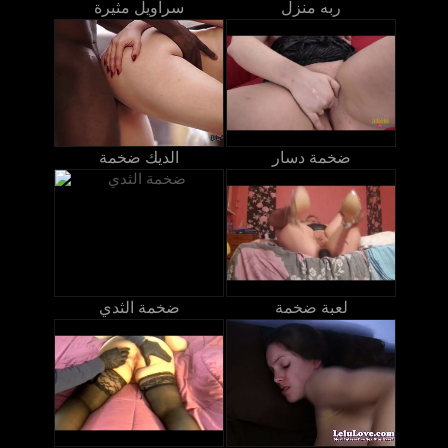
ربه منزل
سراويل مثيرة
ضخمة دسار
الديك ضخمة
لعبة ضخمة
ضخمة الثدي