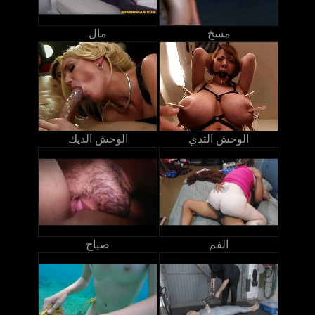
مسخ
مال
الوحش الثدي
الوحش الديك
الفم
صباح