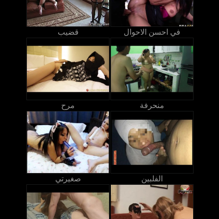
في احسن الاحوال
قضيب
منحرفة
مرح
الفلبين
صغيرتي