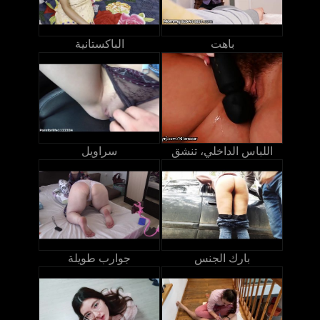
باهت
الباكستانية
اللباس الداخلي، تنشق
سراويل
بارك الجنس
جوارب طويلة