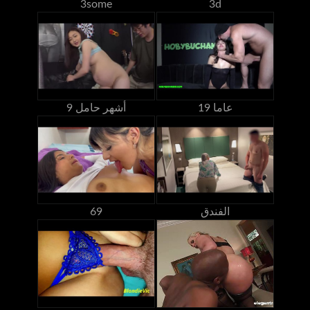
3some
3d
19 عاما
9 أشهر حامل
الفندق
69