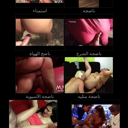
ناضجة
استمناء
ناضجة الشرج
ناضج الهواة
ناضجة مثليه
ناضجة الآسيوية