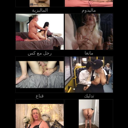
ماليدوم
الماليزية
مانغا
رجل مع كس
تدليك
قناع