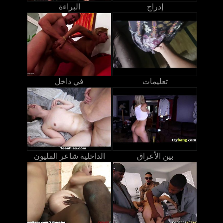
إدراج
البراءة
تعليمات
في داخل
بين الأعراق
الداخلية شاعر المليون