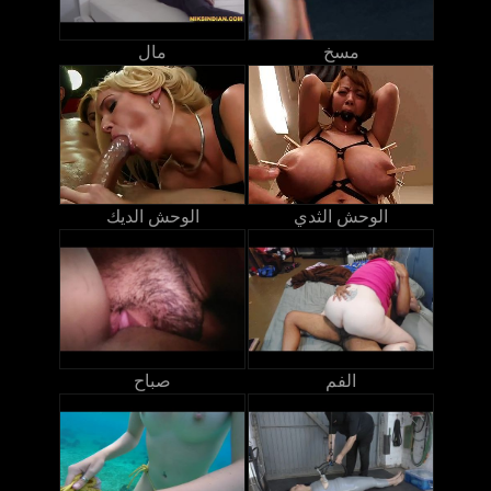
مسخ
مال
الوحش الثدي
الوحش الديك
الفم
صباح