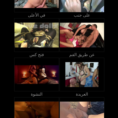
على جنب
في الأعلى
عن طريق الفم
فتح كس
العربدة
النشوة