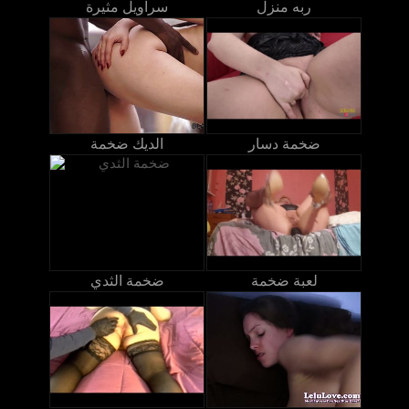
ربه منزل
سراويل مثيرة
ضخمة دسار
الديك ضخمة
لعبة ضخمة
ضخمة الثدي