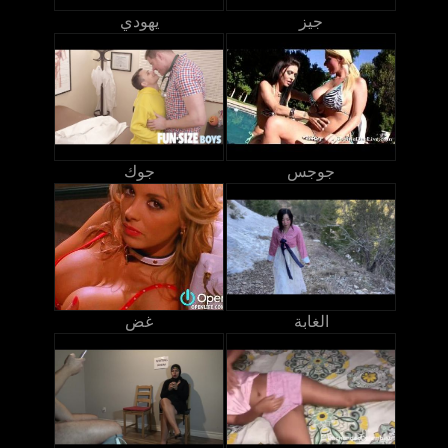
جيز
يهودي
جوجس
جوك
الغابة
غض