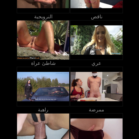
ناقص
النرويجية
عري
شاطئ عراة
ممرضة
راهبة