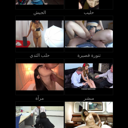
حليب
الجيش
تنورة قصيرة
حلب الثدي
مبشر
مرآة