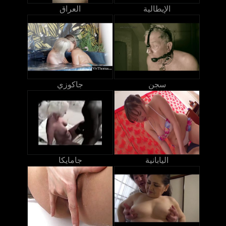
الإيطالية
العراق
سجن
جاكوزي
اليابانية
جامايكا