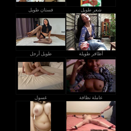
شعر طويل
فستان طويل
أظافر طويلة
طويل أرجل
عاملة نظافة
غسول