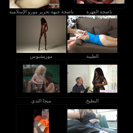
ناضجة العهرة
ناضجة جبهة تحرير مورو الإسلامية
الطبية
موريشيوس
البطيخ
ميجا الثدي