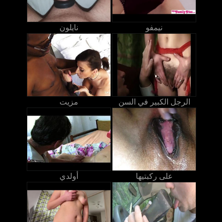
نيمفو
نايلون
الرجل الكبير في السن
مزيت
على ركبتيها
أولدي