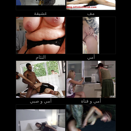
مف
عشيقة
أمي
التئام
أمي و فتاة
أمي و صبي