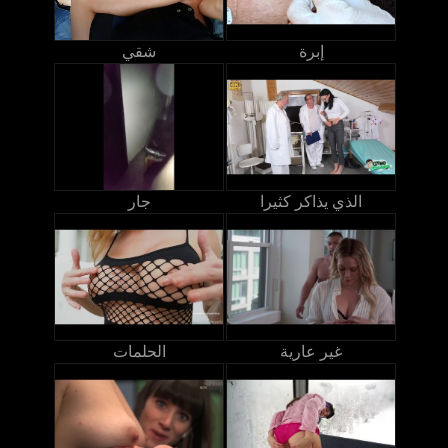
إبرة
شقي
الذي يذاكر كثيرا
جار
غير عارية
الحلمات