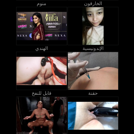
الخارقون
منوم
الإندونيسية
الهندي
حقنة
قابل للنفخ