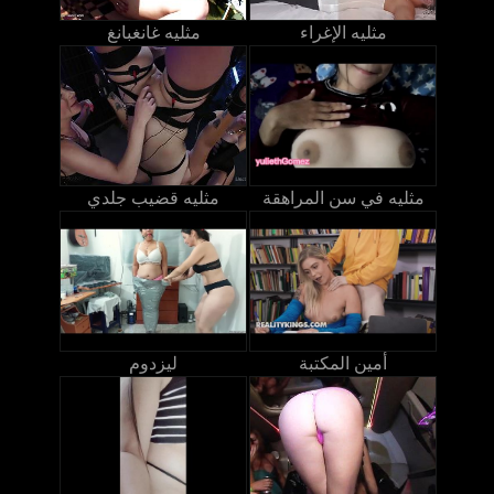
مثليه الإغراء
مثليه غانغبانغ
مثليه في سن المراهقة
مثليه قضيب جلدي
أمين المكتبة
ليزدوم