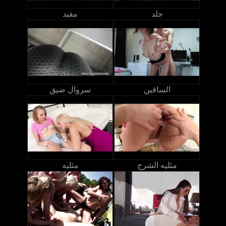
جلد
مقيد
الساقين
سروال ضيق
مثليه الشرج
مثليه