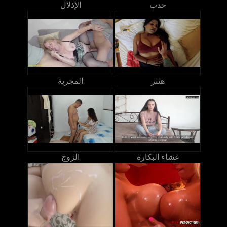
حدب
الإذلال
هنتر
المجرية
غشاء البكارة
الزوج