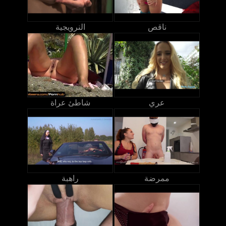
ناقص
النرويجية
عري
شاطئ عراة
ممرضة
راهبة