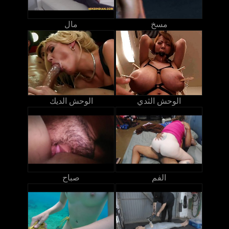
مسخ
مال
الوحش الثدي
الوحش الديك
الفم
صباح