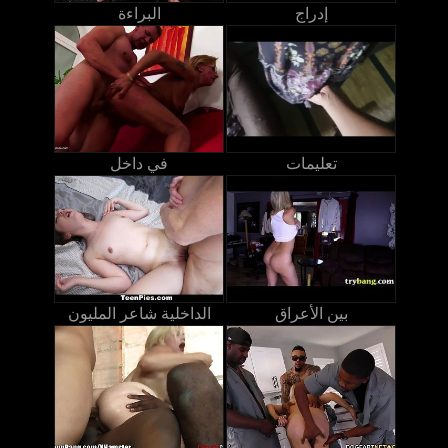
إدراج
البراءة
تعليمات
في داخل
بين الأعراق
الداخلية شاعر المليون