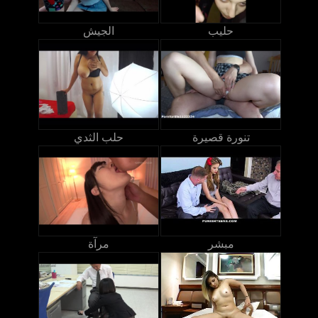
حليب
الجيش
تنورة قصيرة
حلب الثدي
مبشر
مرآة