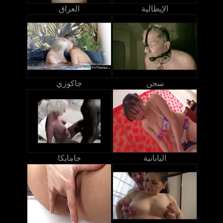
الإيطالية
العراق
سجن
جاكوزي
اليابانية
جامايكا