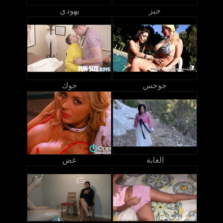
جيز
يهودي
جوجس
جوك
الغابة
غض