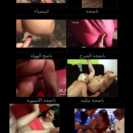
ناضجة
استمناء
ناضجة الشرج
ناضج الهواة
ناضجة مثليه
ناضجة الآسيوية