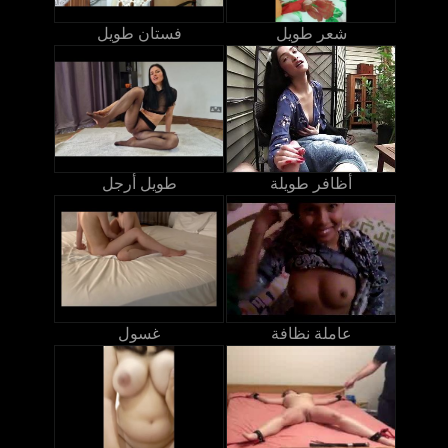
شعر طويل
فستان طويل
أظافر طويلة
طويل أرجل
عاملة نظافة
غسول