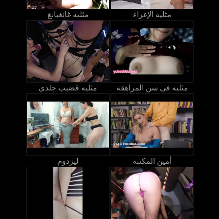
مثليه الإغراء
مثليه غانغبانغ
مثليه في سن المراهقة
مثليه قضيب جلدي
أمين المكتبة
ليزدوم