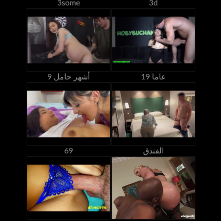
3some
3d
19 عاما
9 أشهر حامل
الفندق
69