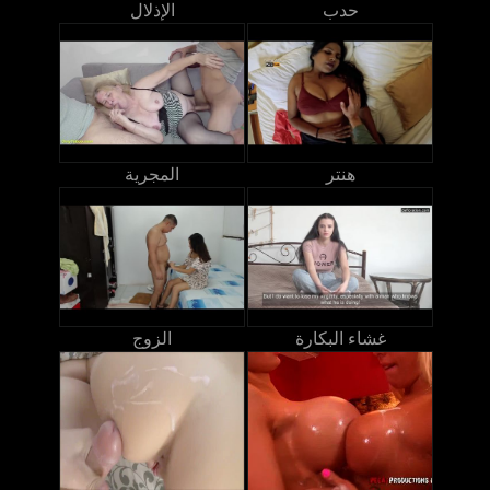
حدب
الإذلال
هنتر
المجرية
غشاء البكارة
الزوج