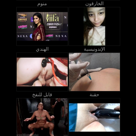
الخارقون
منوم
الإندونيسية
الهندي
حقنة
قابل للنفخ