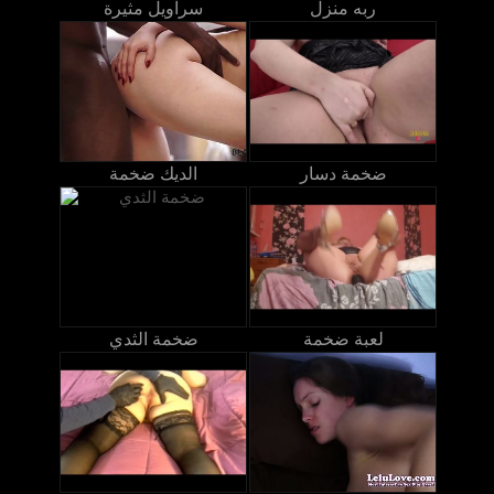
ربه منزل
سراويل مثيرة
ضخمة دسار
الديك ضخمة
لعبة ضخمة
ضخمة الثدي