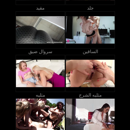
جلد
مقيد
الساقين
سروال ضيق
مثليه الشرج
مثليه