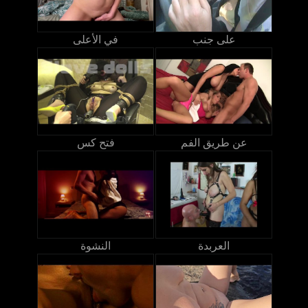
على جنب
في الأعلى
عن طريق الفم
فتح كس
العربدة
النشوة