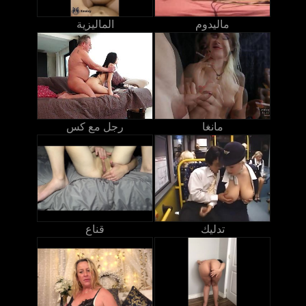
ماليدوم
الماليزية
مانغا
رجل مع كس
تدليك
قناع