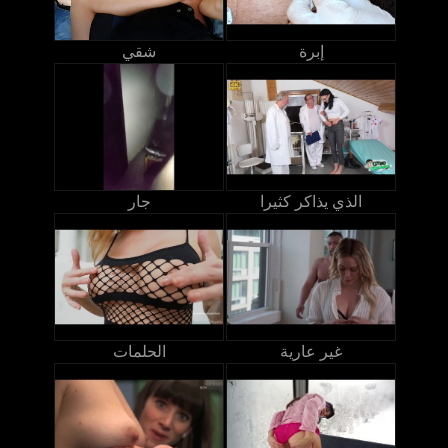
إبرة
شقي
الذي يذاكر كثيرا
جار
غير عارية
الحلمات