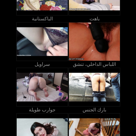
باهت
الباكستانية
اللباس الداخلي، تنشق
سراويل
بارك الجنس
جوارب طويلة