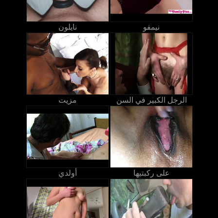
نيمفو
نايلون
الرجل الكبير في السن
مزيت
على ركبتيها
أولدي