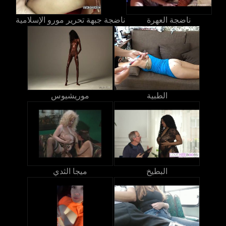
ناضجة العهرة
ناضجة جبهة تحرير مورو الإسلامية
الطبية
موريشيوس
البطيخ
ميجا الثدي