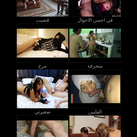
في احسن الاحوال
قضيب
منحرفة
مرح
الفلبين
صغيرتي