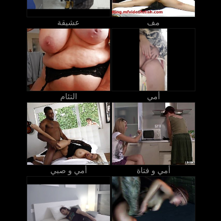
مف
عشيقة
أمي
التئام
أمي و فتاة
أمي و صبي