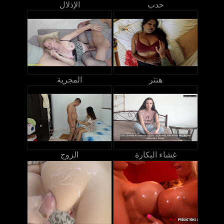
حدب
الإذلال
هنتر
المجرية
غشاء البكارة
الزوج