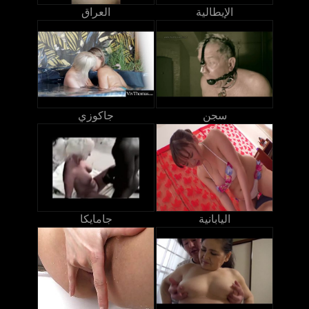
الإيطالية
العراق
سجن
جاكوزي
اليابانية
جامايكا