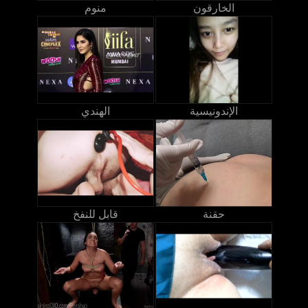
الخارقون
منوم
الإندونيسية
الهندي
حقنة
قابل للنفخ