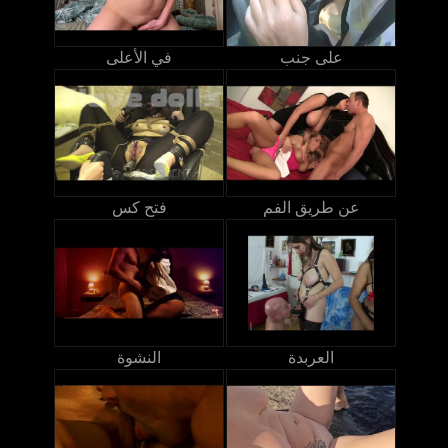
على جنب
في الأعلى
عن طريق الفم
فتح كس
العربدة
النشوة