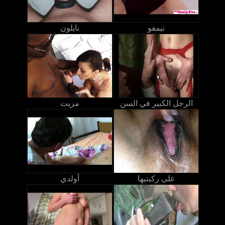
نيمفو
نايلون
الرجل الكبير في السن
مزيت
على ركبتيها
أولدي