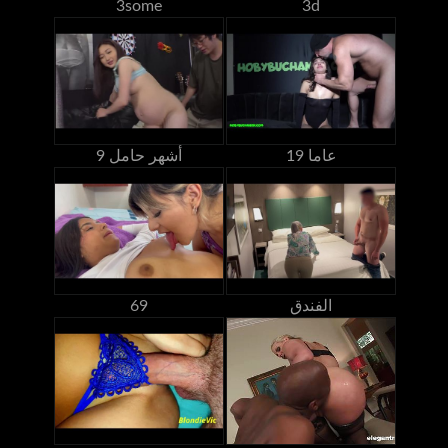
3some
3d
19 عاما
9 أشهر حامل
الفندق
69