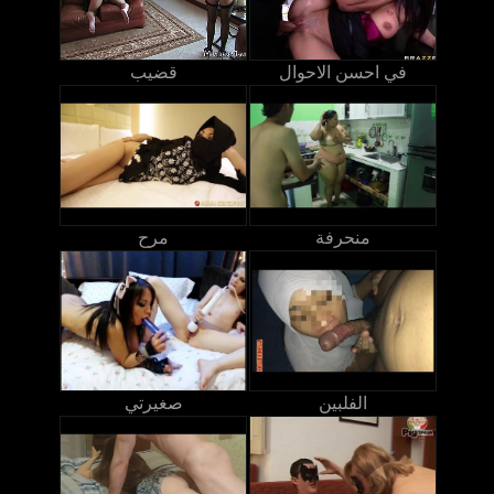
في احسن الاحوال
قضيب
منحرفة
مرح
الفلبين
صغيرتي