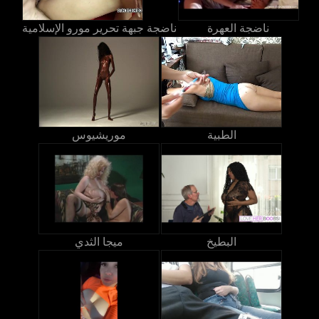
ناضجة العهرة
ناضجة جبهة تحرير مورو الإسلامية
الطبية
موريشيوس
البطيخ
ميجا الثدي