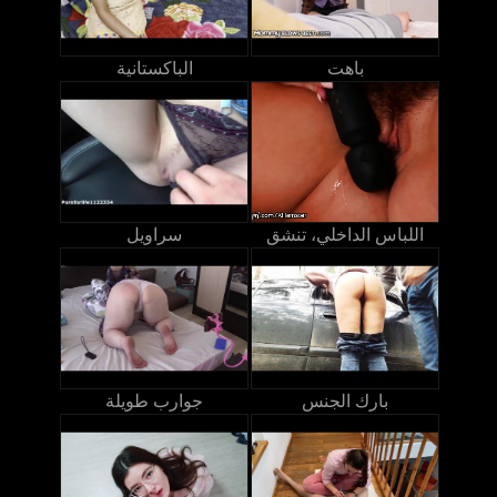
باهت
الباكستانية
اللباس الداخلي، تنشق
سراويل
بارك الجنس
جوارب طويلة