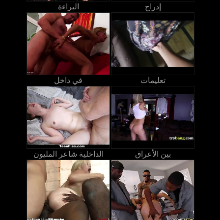
إدراج
البراءة
تعليمات
في داخل
بين الأعراق
الداخلية شاعر المليون