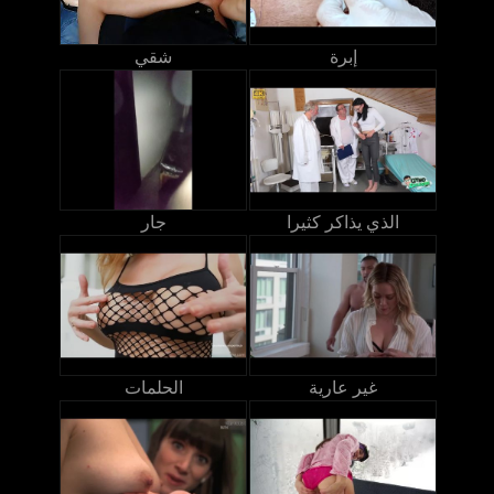
إبرة
شقي
الذي يذاكر كثيرا
جار
غير عارية
الحلمات