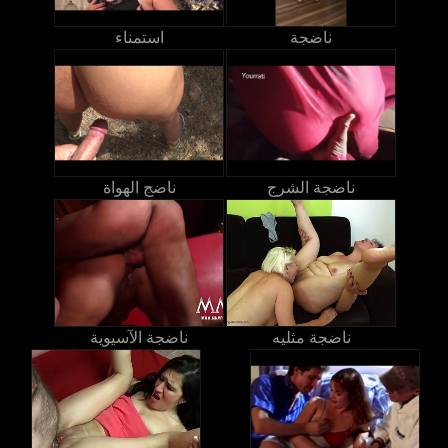
ناضجة
استمناء
ناضجة الشرج
ناضج الهواة
ناضجة مثليه
ناضجة الآسيوية