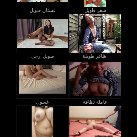
شعر طويل
فستان طويل
أظافر طويلة
طويل أرجل
عاملة نظافة
غسول