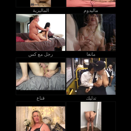
ماليدوم
الماليزية
مانغا
رجل مع كس
تدليك
قناع