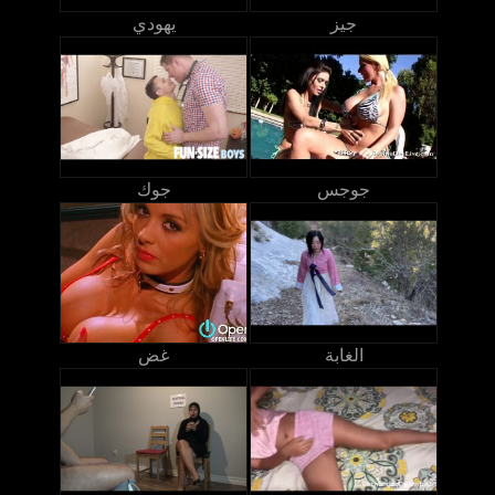
جيز
يهودي
جوجس
جوك
الغابة
غض