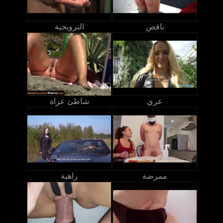
ناقص
النرويجية
عري
شاطئ عراة
ممرضة
راهبة