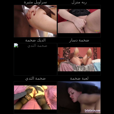
ربه منزل
سراويل مثيرة
ضخمة دسار
الديك ضخمة
لعبة ضخمة
ضخمة الثدي