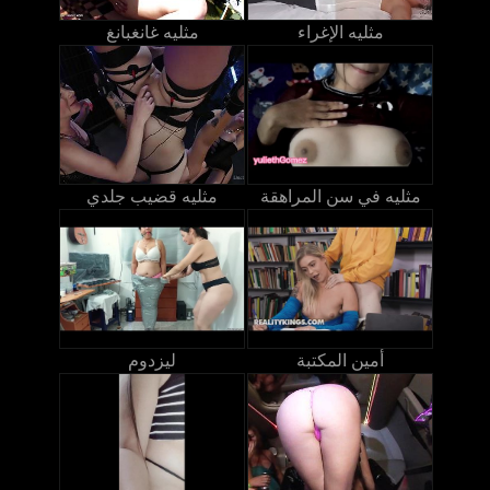
مثليه الإغراء
مثليه غانغبانغ
مثليه في سن المراهقة
مثليه قضيب جلدي
أمين المكتبة
ليزدوم