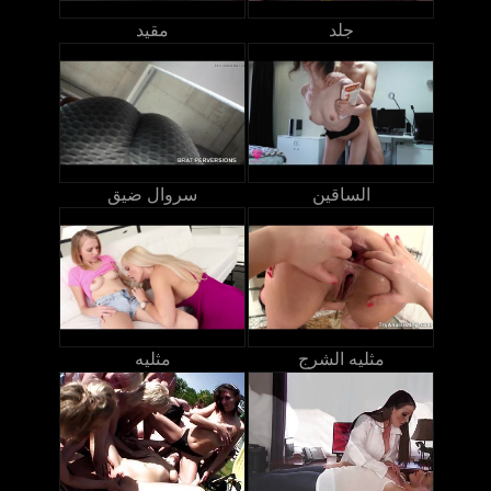
جلد
مقيد
الساقين
سروال ضيق
مثليه الشرج
مثليه