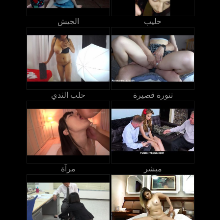
حليب
الجيش
تنورة قصيرة
حلب الثدي
مبشر
مرآة