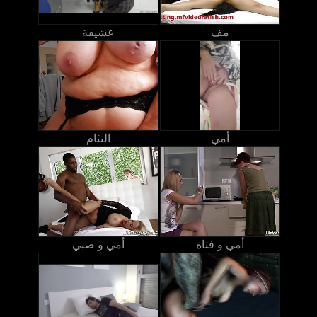
مف
عشيقة
أمي
التئام
أمي و فتاة
أمي و صبي