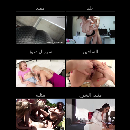
جلد
مقيد
الساقين
سروال ضيق
مثليه الشرج
مثليه