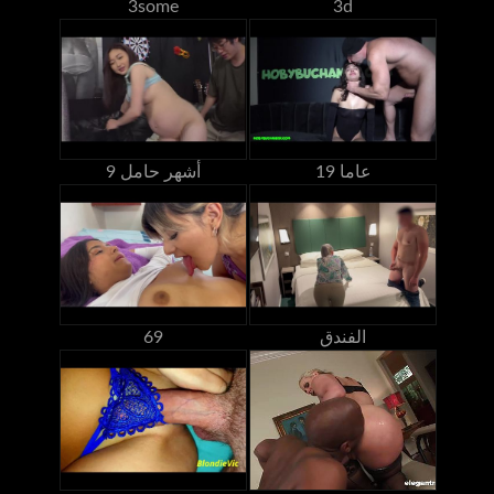
3some
3d
19 عاما
9 أشهر حامل
الفندق
69