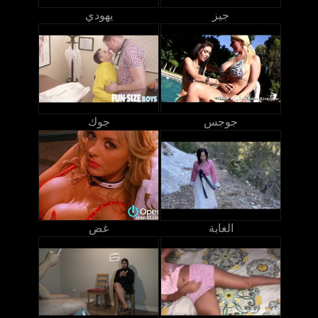
جيز
يهودي
جوجس
جوك
الغابة
غض