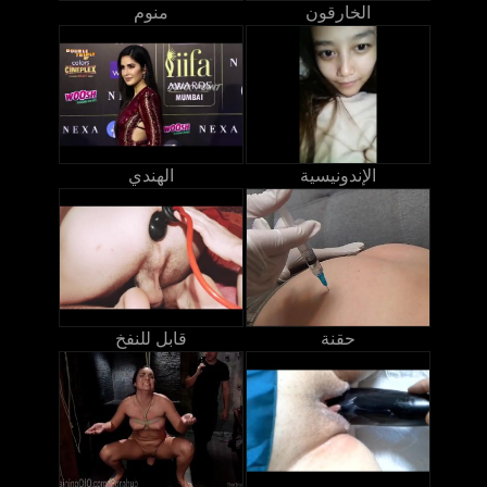
الخارقون
منوم
الإندونيسية
الهندي
حقنة
قابل للنفخ