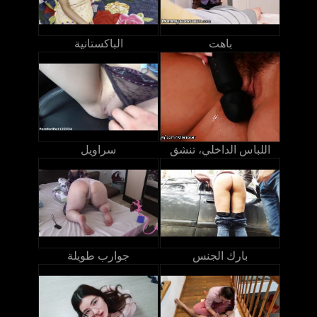
باهت
الباكستانية
اللباس الداخلي، تنشق
سراويل
بارك الجنس
جوارب طويلة