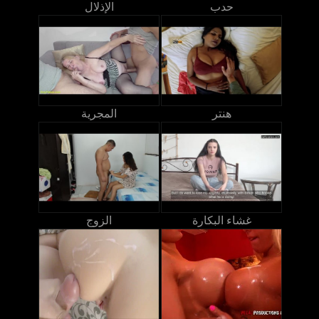
حدب
الإذلال
هنتر
المجرية
غشاء البكارة
الزوج