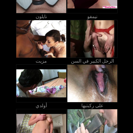
نيمفو
نايلون
الرجل الكبير في السن
مزيت
على ركبتيها
أولدي