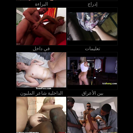
إدراج
البراءة
تعليمات
في داخل
بين الأعراق
الداخلية شاعر المليون