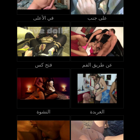
على جنب
في الأعلى
عن طريق الفم
فتح كس
العربدة
النشوة