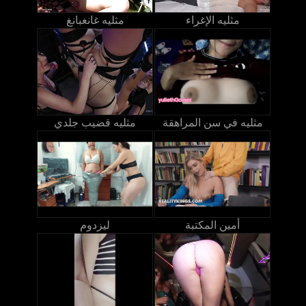
مثليه الإغراء
مثليه غانغبانغ
مثليه في سن المراهقة
مثليه قضيب جلدي
أمين المكتبة
ليزدوم