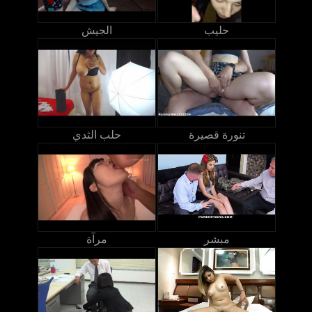
حليب
الجيش
تنورة قصيرة
حلب الثدي
مبشر
مرآة