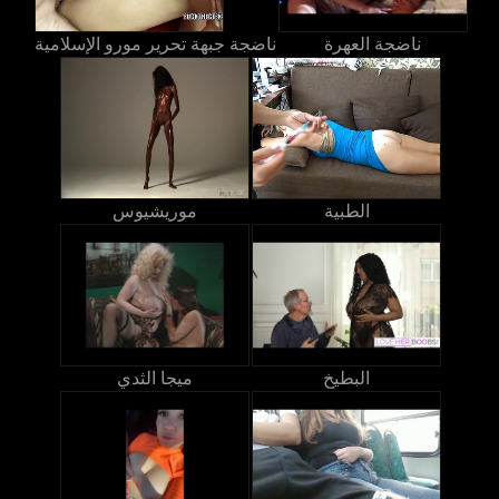
ناضجة العهرة
ناضجة جبهة تحرير مورو الإسلامية
الطبية
موريشيوس
البطيخ
ميجا الثدي