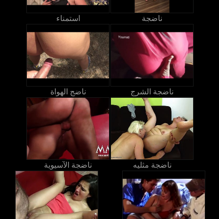
ناضجة
استمناء
ناضجة الشرج
ناضج الهواة
ناضجة مثليه
ناضجة الآسيوية