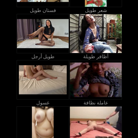
شعر طويل
فستان طويل
أظافر طويلة
طويل أرجل
عاملة نظافة
غسول