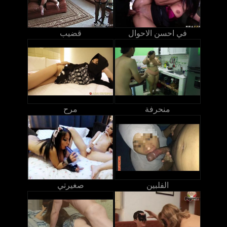
في احسن الاحوال
قضيب
منحرفة
مرح
الفلبين
صغيرتي