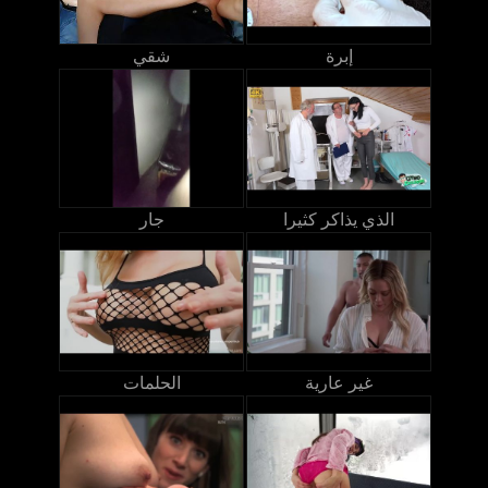
إبرة
شقي
الذي يذاكر كثيرا
جار
غير عارية
الحلمات