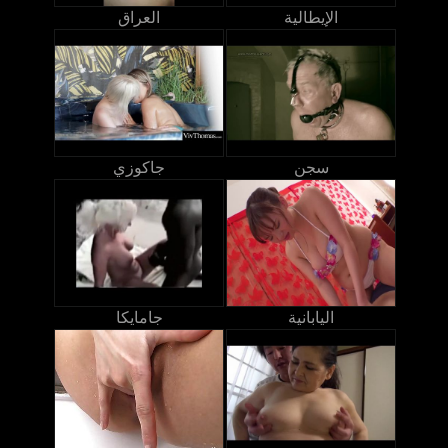
الإيطالية
العراق
سجن
جاكوزي
اليابانية
جامايكا