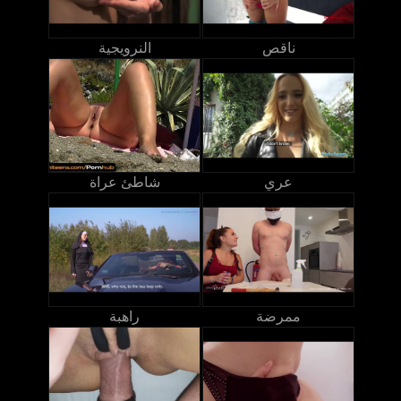
ناقص
النرويجية
عري
شاطئ عراة
ممرضة
راهبة