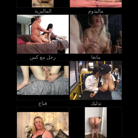
ماليدوم
الماليزية
مانغا
رجل مع كس
تدليك
قناع