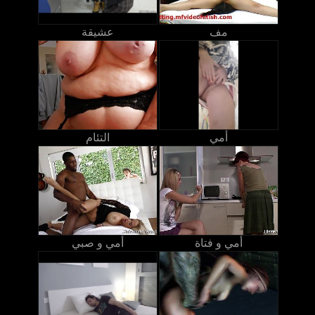
مف
عشيقة
أمي
التئام
أمي و فتاة
أمي و صبي