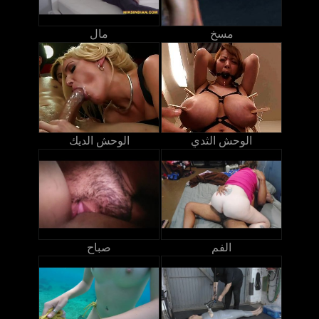
مسخ
مال
الوحش الثدي
الوحش الديك
الفم
صباح