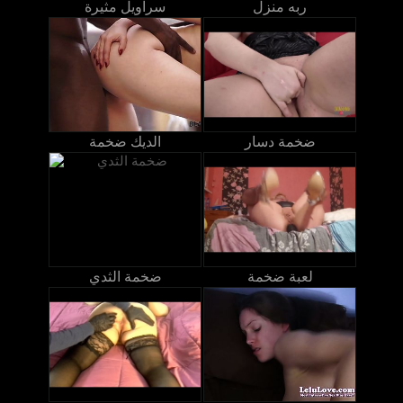
ربه منزل
سراويل مثيرة
ضخمة دسار
الديك ضخمة
لعبة ضخمة
ضخمة الثدي