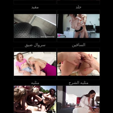
جلد
مقيد
الساقين
سروال ضيق
مثليه الشرج
مثليه