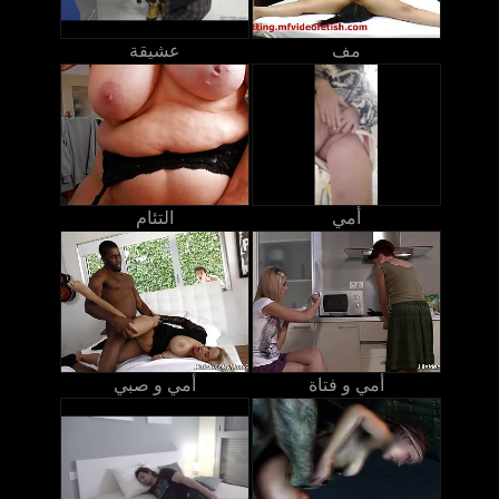
مف
عشيقة
أمي
التئام
أمي و فتاة
أمي و صبي