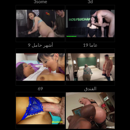
3some
3d
19 عاما
9 أشهر حامل
الفندق
69