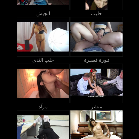
حليب
الجيش
تنورة قصيرة
حلب الثدي
مبشر
مرآة