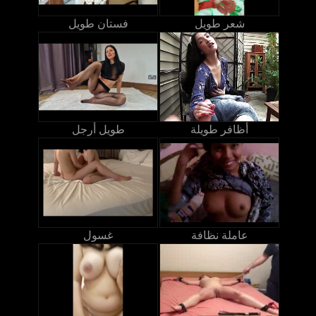
شعر طويل
فستان طويل
أظافر طويلة
طويل أرجل
عاملة نظافة
غسول