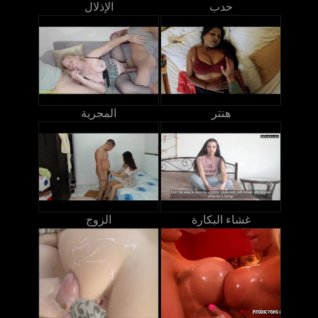
حدب
الإذلال
هنتر
المجرية
غشاء البكارة
الزوج