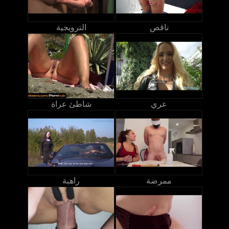
ناقص
النرويجية
عري
شاطئ عراة
ممرضة
راهبة