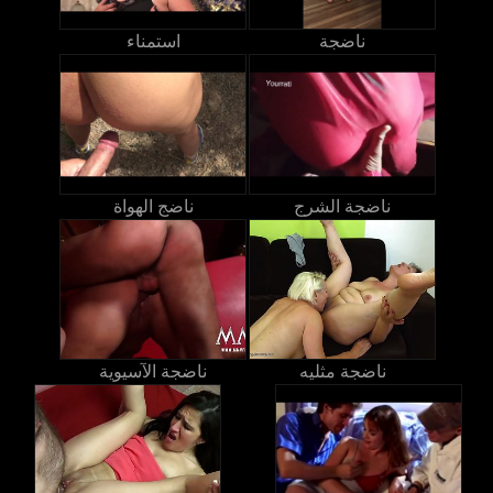
ناضجة
استمناء
ناضجة الشرج
ناضج الهواة
ناضجة مثليه
ناضجة الآسيوية