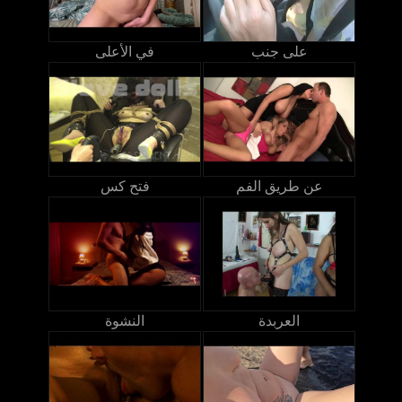
على جنب
في الأعلى
عن طريق الفم
فتح كس
العربدة
النشوة