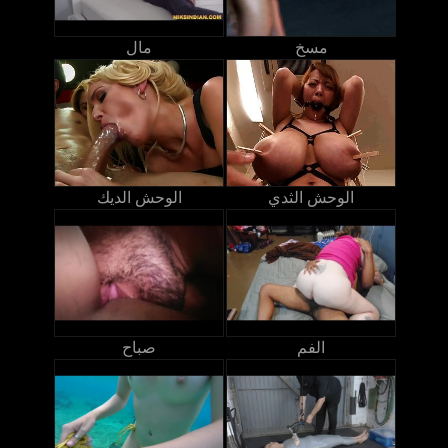
مسخ
مال
الوحش الثدي
الوحش الديك
الفم
صباح