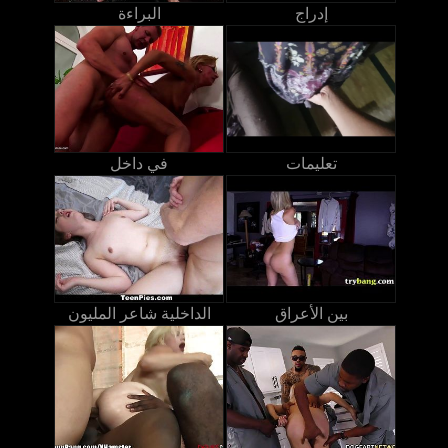
إدراج
البراءة
تعليمات
في داخل
بين الأعراق
الداخلية شاعر المليون