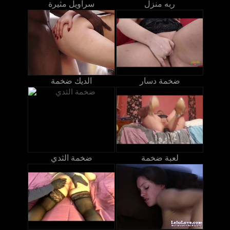
ربه منزل
سراويل مثيرة
ضخمة دسار
الديك ضخمة
لعبة ضخمة
ضخمة الثدي