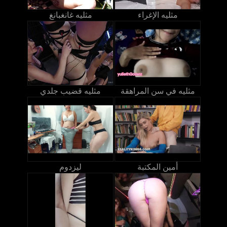
مثليه الإغراء
مثليه غانغبانغ
مثليه في سن المراهقة
مثليه قضيب جلدي
أمين المكتبة
ليزدوم