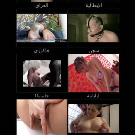
الإيطالية
العراق
سجن
جاكوزي
اليابانية
جامايكا