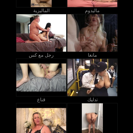
ماليدوم
الماليزية
مانغا
رجل مع كس
تدليك
قناع