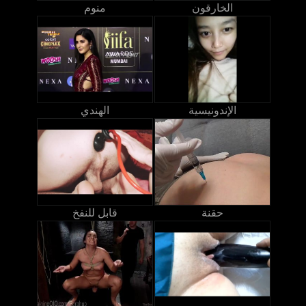
الخارقون
منوم
الإندونيسية
الهندي
حقنة
قابل للنفخ