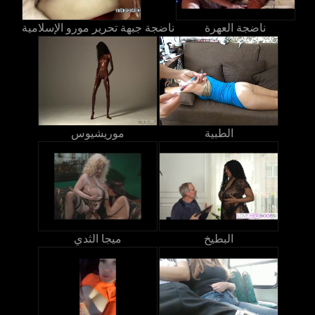
ناضجة العهرة
ناضجة جبهة تحرير مورو الإسلامية
الطبية
موريشيوس
البطيخ
ميجا الثدي