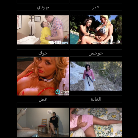
جيز
يهودي
جوجس
جوك
الغابة
غض