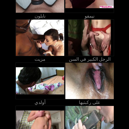
نيمفو
نايلون
الرجل الكبير في السن
مزيت
على ركبتيها
أولدي