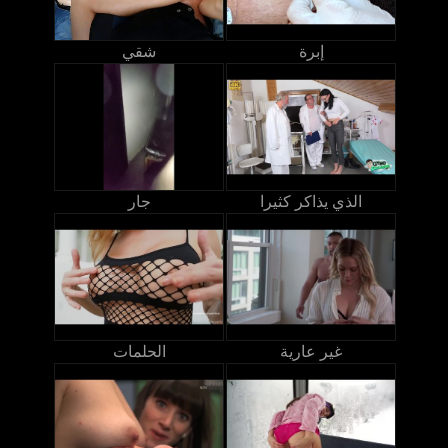
إبرة
شقي
الذي يذاكر كثيرا
جار
غير عارية
الحلمات