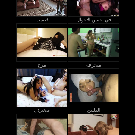
في احسن الاحوال
قضيب
منحرفة
مرح
الفلبين
صغيرتي