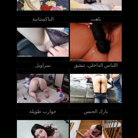
باهت
الباكستانية
اللباس الداخلي، تنشق
سراويل
بارك الجنس
جوارب طويلة