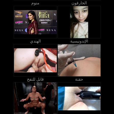
الخارقون
منوم
الإندونيسية
الهندي
حقنة
قابل للنفخ