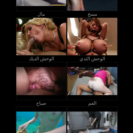
مسخ
مال
الوحش الثدي
الوحش الديك
الفم
صباح