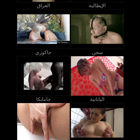
الإيطالية
العراق
سجن
جاكوزي
اليابانية
جامايكا