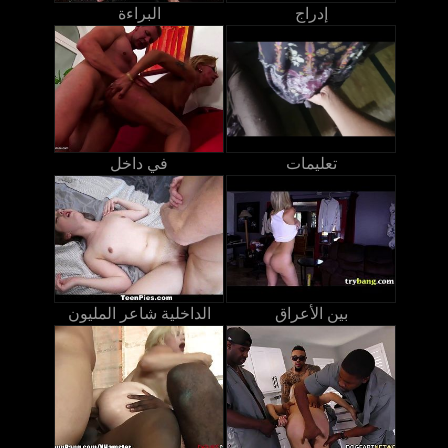
إدراج
البراءة
تعليمات
في داخل
بين الأعراق
الداخلية شاعر المليون