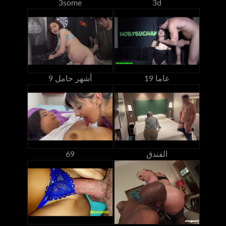
3some
3d
19 عاما
9 أشهر حامل
الفندق
69