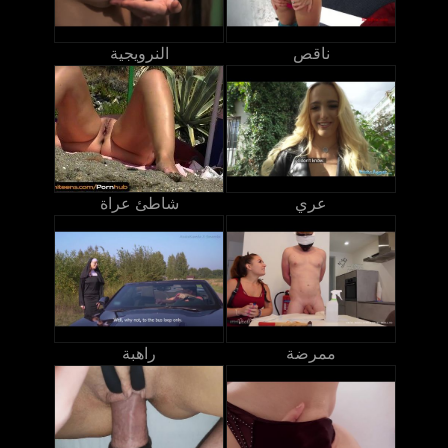
ناقص
النرويجية
عري
شاطئ عراة
ممرضة
راهبة