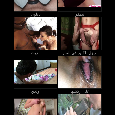
نيمفو
نايلون
الرجل الكبير في السن
مزيت
على ركبتيها
أولدي