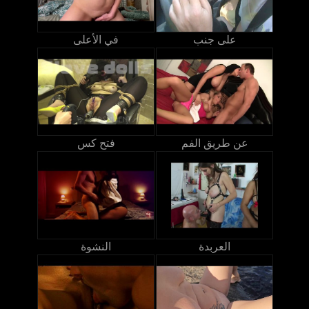
على جنب
في الأعلى
عن طريق الفم
فتح كس
العربدة
النشوة