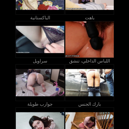
باهت
الباكستانية
اللباس الداخلي، تنشق
سراويل
بارك الجنس
جوارب طويلة