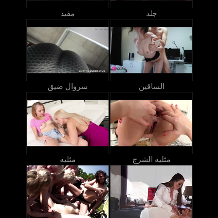
جلد
مقيد
الساقين
سروال ضيق
مثليه الشرج
مثليه