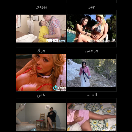
جيز
يهودي
جوجس
جوك
الغابة
غض