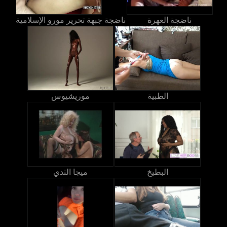
ناضجة العهرة
ناضجة جبهة تحرير مورو الإسلامية
الطبية
موريشيوس
البطيخ
ميجا الثدي