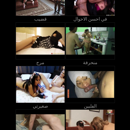
في احسن الاحوال
قضيب
منحرفة
مرح
الفلبين
صغيرتي