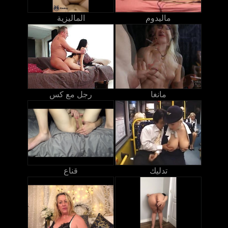
ماليدوم
الماليزية
مانغا
رجل مع كس
تدليك
قناع