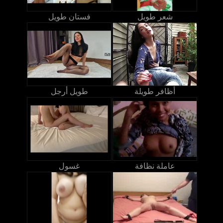
شعر طويل
فستان طويل
أظافر طويلة
طويل أرجل
عاملة نظافة
غسول