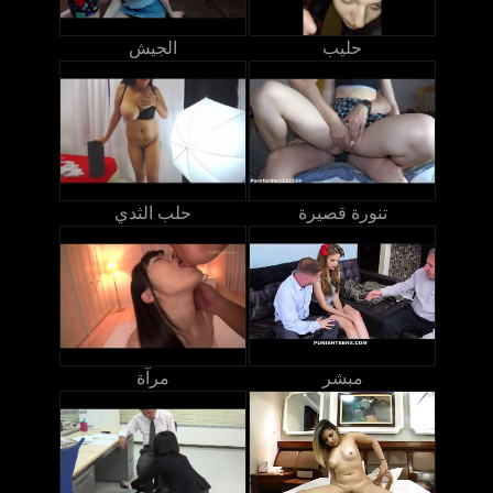
حليب
الجيش
تنورة قصيرة
حلب الثدي
مبشر
مرآة