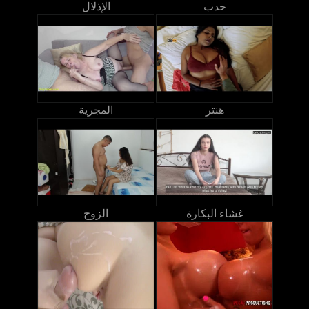
حدب
الإذلال
هنتر
المجرية
غشاء البكارة
الزوج