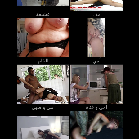
مف
عشيقة
أمي
التئام
أمي و فتاة
أمي و صبي