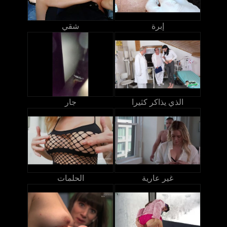
إبرة
شقي
الذي يذاكر كثيرا
جار
غير عارية
الحلمات