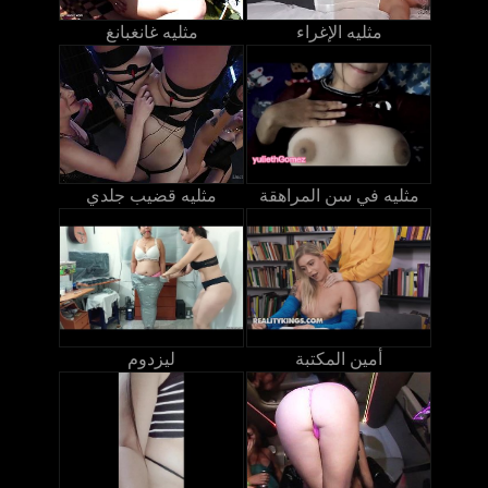
مثليه الإغراء
مثليه غانغبانغ
مثليه في سن المراهقة
مثليه قضيب جلدي
أمين المكتبة
ليزدوم