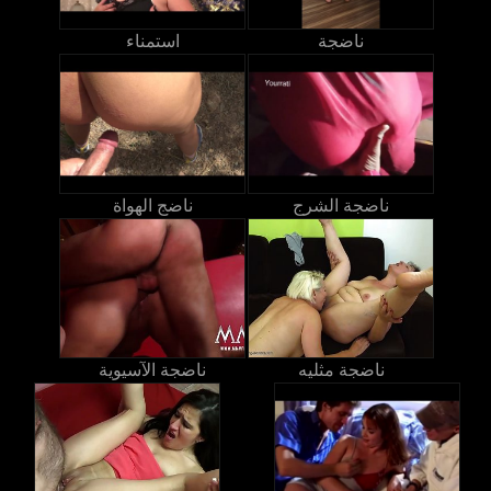
ناضجة
استمناء
ناضجة الشرج
ناضج الهواة
ناضجة مثليه
ناضجة الآسيوية