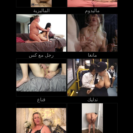
ماليدوم
الماليزية
مانغا
رجل مع كس
تدليك
قناع