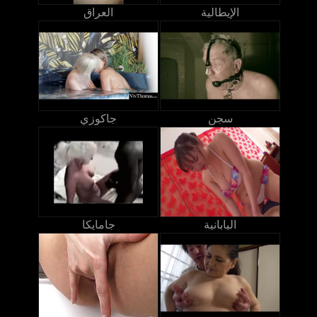
الإيطالية
العراق
سجن
جاكوزي
اليابانية
جامايكا