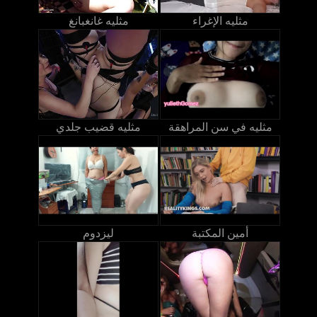
مثليه الإغراء
مثليه غانغبانغ
مثليه في سن المراهقة
مثليه قضيب جلدي
أمين المكتبة
ليزدوم