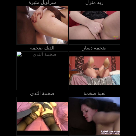
ربه منزل
سراويل مثيرة
ضخمة دسار
الديك ضخمة
لعبة ضخمة
ضخمة الثدي