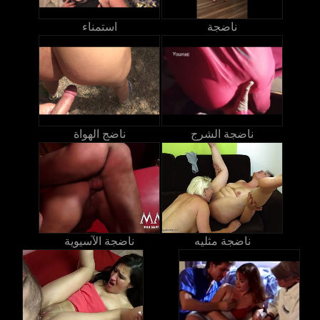
ناضجة
استمناء
ناضجة الشرج
ناضج الهواة
ناضجة مثليه
ناضجة الآسيوية