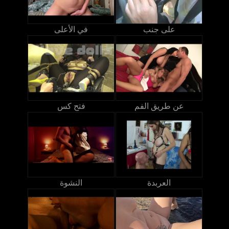
على جنب
في الأعلى
عن طريق الفم
فتح كس
العربدة
النشوة