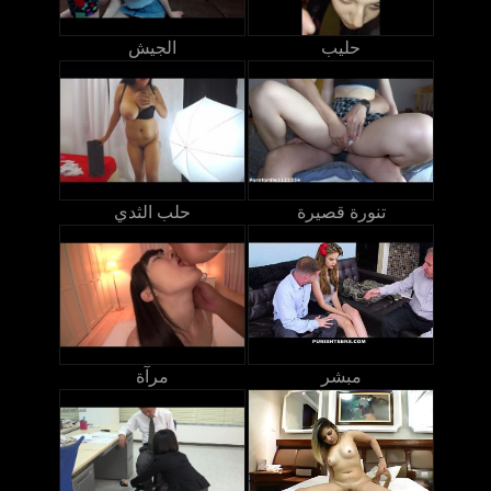
حليب
الجيش
تنورة قصيرة
حلب الثدي
مبشر
مرآة