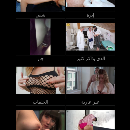
إبرة
شقي
الذي يذاكر كثيرا
جار
غير عارية
الحلمات