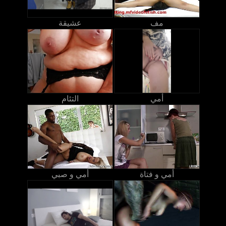
مف
عشيقة
أمي
التئام
أمي و فتاة
أمي و صبي