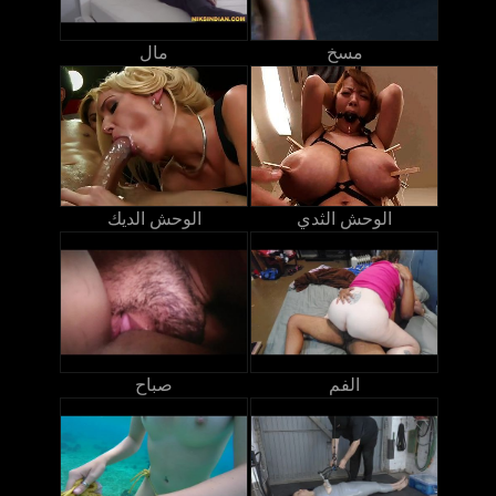
مسخ
مال
الوحش الثدي
الوحش الديك
الفم
صباح