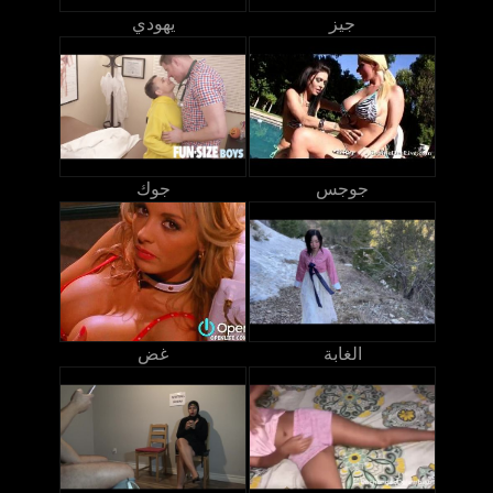
جيز
يهودي
جوجس
جوك
الغابة
غض