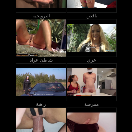
ناقص
النرويجية
عري
شاطئ عراة
ممرضة
راهبة