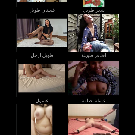
شعر طويل
فستان طويل
أظافر طويلة
طويل أرجل
عاملة نظافة
غسول