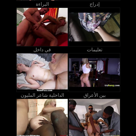
إدراج
البراءة
تعليمات
في داخل
بين الأعراق
الداخلية شاعر المليون