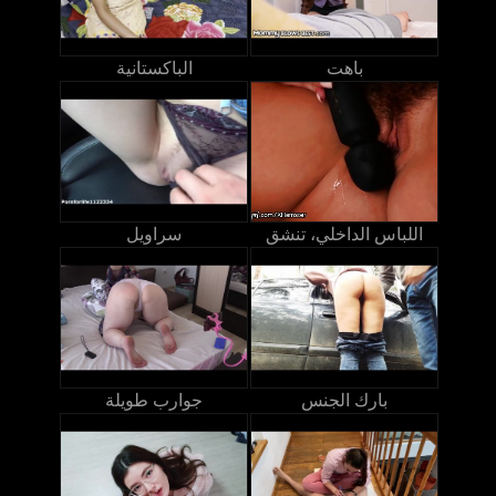
باهت
الباكستانية
اللباس الداخلي، تنشق
سراويل
بارك الجنس
جوارب طويلة