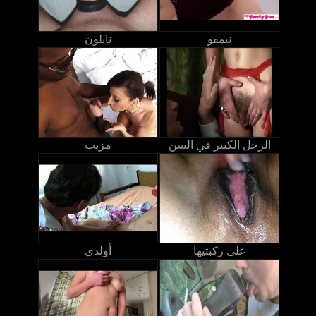
نيمفو
نايلون
الرجل الكبير في السن
مزيت
على ركبتيها
أولدي