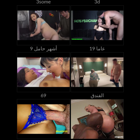
3some
3d
19 عاما
9 أشهر حامل
الفندق
69