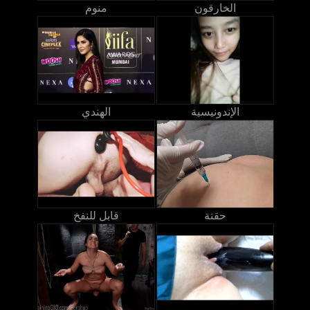
الخارقون
منوم
الإندونيسية
الهندي
حقنة
قابل للنفخ