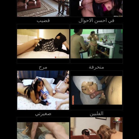
في احسن الاحوال
قضيب
منحرفة
مرح
الفلبين
صغيرتي