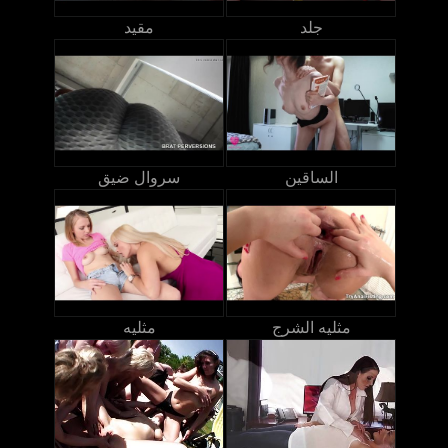
جلد
مقيد
الساقين
سروال ضيق
مثليه الشرج
مثليه