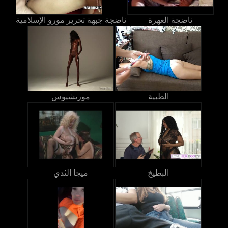
ناضجة العهرة
ناضجة جبهة تحرير مورو الإسلامية
الطبية
موريشيوس
البطيخ
ميجا الثدي