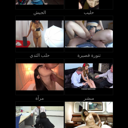
حليب
الجيش
تنورة قصيرة
حلب الثدي
مبشر
مرآة