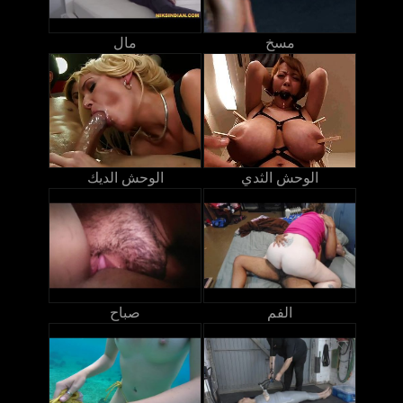
مسخ
مال
الوحش الثدي
الوحش الديك
الفم
صباح