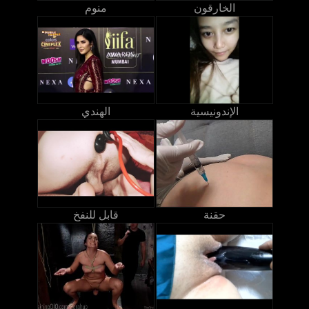
الخارقون
منوم
الإندونيسية
الهندي
حقنة
قابل للنفخ