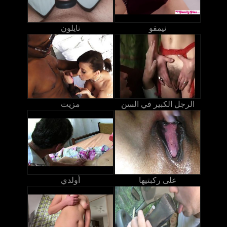
نيمفو
نايلون
الرجل الكبير في السن
مزيت
على ركبتيها
أولدي