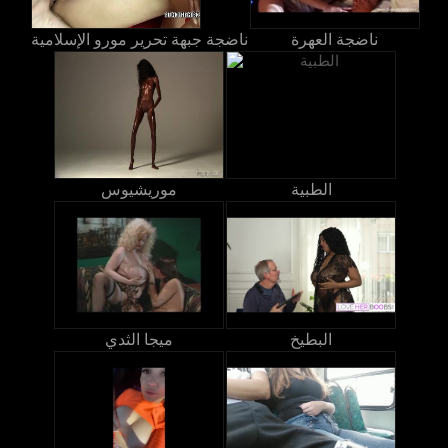
ناضجة العهرة
ناضجة جبهة تحرير مورو الإسلامية
الطبية
موريشيوس
البطيخ
ميجا الثدي