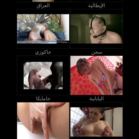
الإيطالية
العراق
سجن
جاكوزي
اليابانية
جامايكا