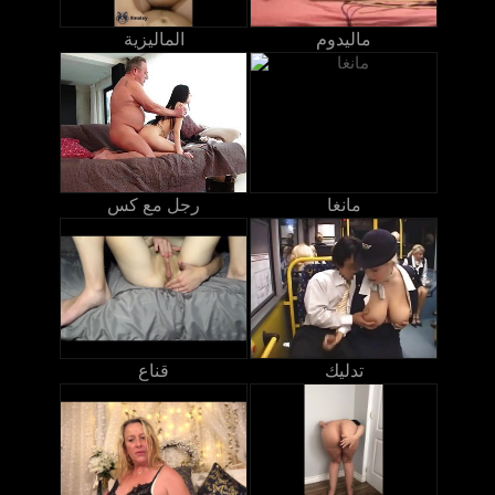
ماليدوم
الماليزية
مانغا
رجل مع كس
تدليك
قناع