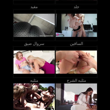
جلد
مقيد
الساقين
سروال ضيق
مثليه الشرج
مثليه