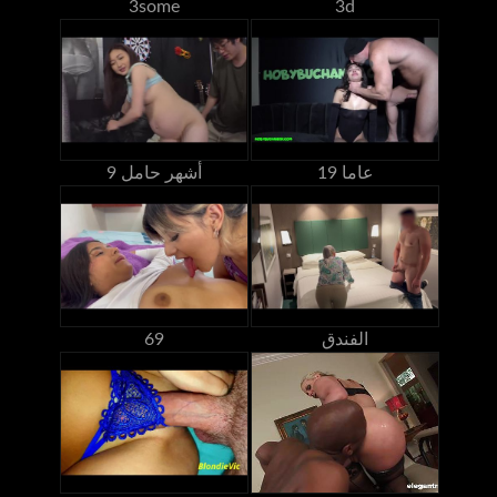
3some
3d
19 عاما
9 أشهر حامل
الفندق
69