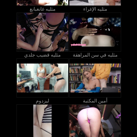
مثليه الإغراء
مثليه غانغبانغ
مثليه في سن المراهقة
مثليه قضيب جلدي
أمين المكتبة
ليزدوم