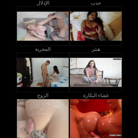
حدب
الإذلال
هنتر
المجرية
غشاء البكارة
الزوج