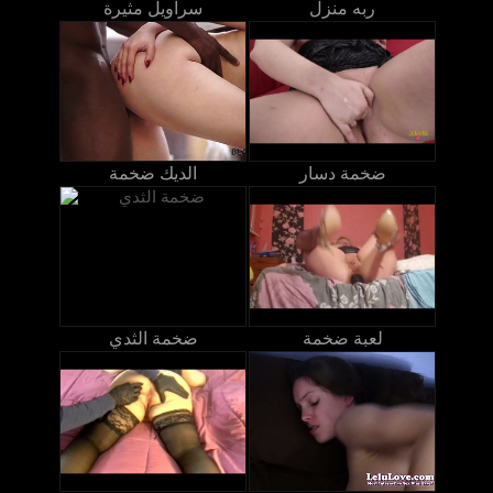
ربه منزل
سراويل مثيرة
ضخمة دسار
الديك ضخمة
لعبة ضخمة
ضخمة الثدي