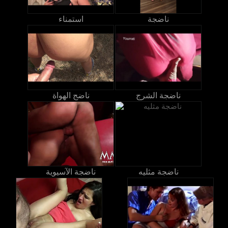
ناضجة
استمناء
ناضجة الشرج
ناضج الهواة
ناضجة مثليه
ناضجة الآسيوية