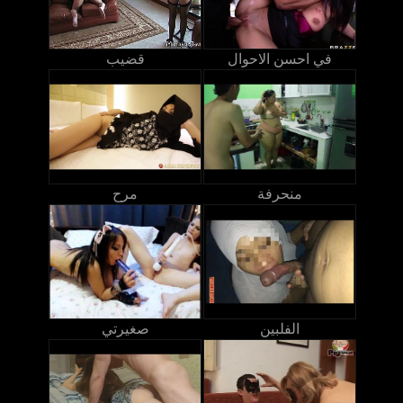
في احسن الاحوال
قضيب
منحرفة
مرح
الفلبين
صغيرتي