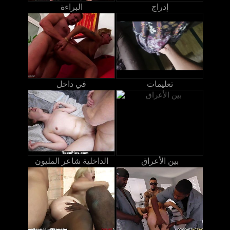
إدراج
البراءة
تعليمات
في داخل
بين الأعراق
الداخلية شاعر المليون