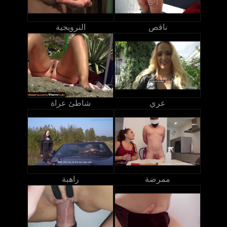
ناقص
النرويجية
عري
شاطئ عراة
ممرضة
راهبة