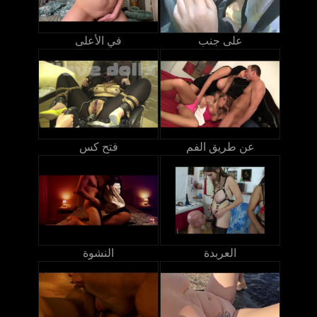
على جنب
في الأعلى
عن طريق الفم
فتح كس
العربدة
النشوة