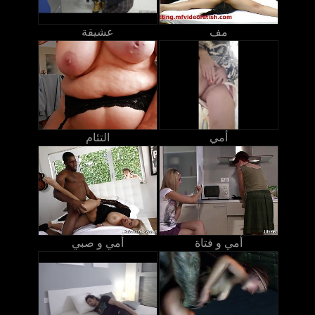
مف
عشيقة
أمي
التئام
أمي و فتاة
أمي و صبي