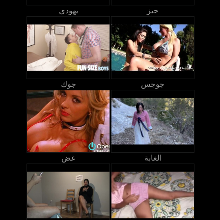
جيز
يهودي
جوجس
جوك
الغابة
غض