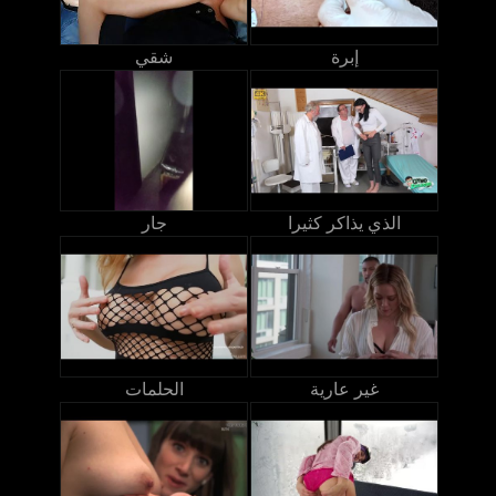
إبرة
شقي
الذي يذاكر كثيرا
جار
غير عارية
الحلمات