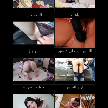
باهت
الباكستانية
اللباس الداخلي، تنشق
سراويل
بارك الجنس
جوارب طويلة