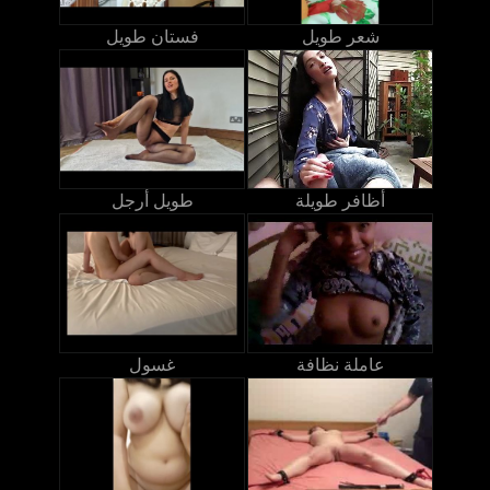
شعر طويل
فستان طويل
أظافر طويلة
طويل أرجل
عاملة نظافة
غسول