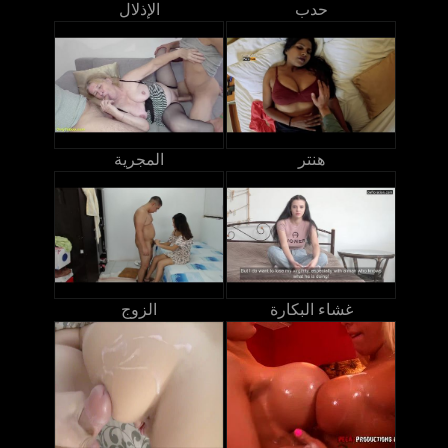
حدب
الإذلال
هنتر
المجرية
غشاء البكارة
الزوج