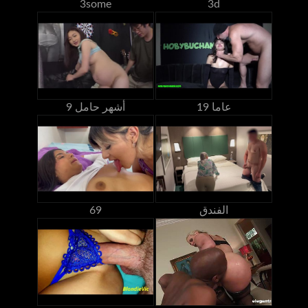
3some
3d
19 عاما
9 أشهر حامل
الفندق
69