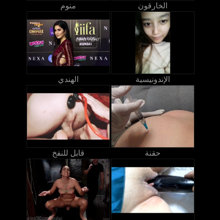
الخارقون
منوم
الإندونيسية
الهندي
حقنة
قابل للنفخ