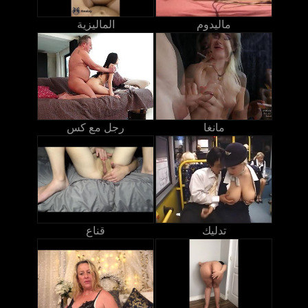
ماليدوم
الماليزية
مانغا
رجل مع كس
تدليك
قناع