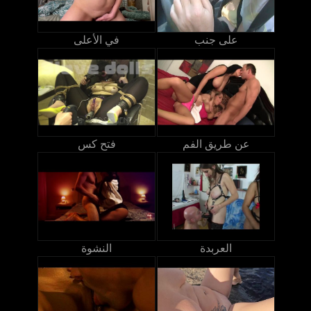
على جنب
في الأعلى
عن طريق الفم
فتح كس
العربدة
النشوة