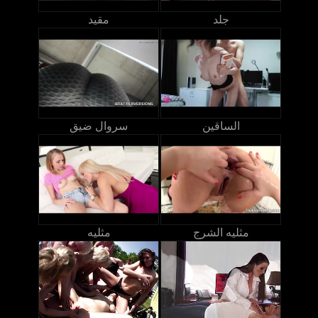
جلد
مقيد
الساقين
سروال ضيق
مثليه الشرج
مثليه