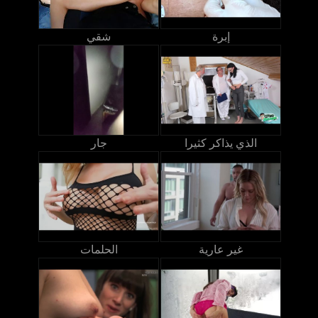
إبرة
شقي
الذي يذاكر كثيرا
جار
غير عارية
الحلمات