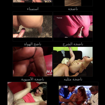
ناضجة
استمناء
ناضجة الشرج
ناضج الهواة
ناضجة مثليه
ناضجة الآسيوية