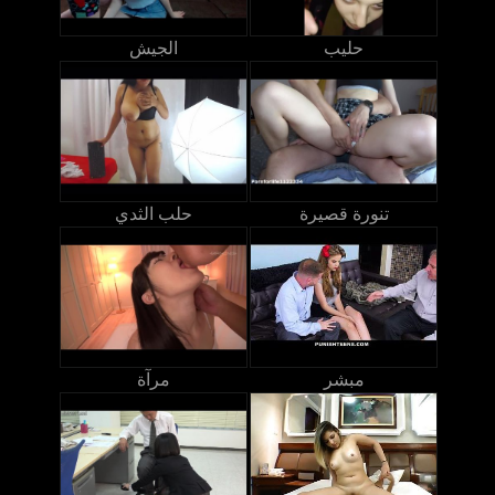
حليب
الجيش
تنورة قصيرة
حلب الثدي
مبشر
مرآة