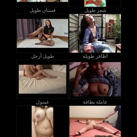
شعر طويل
فستان طويل
أظافر طويلة
طويل أرجل
عاملة نظافة
غسول