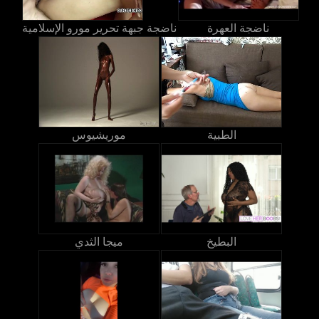
ناضجة العهرة
ناضجة جبهة تحرير مورو الإسلامية
الطبية
موريشيوس
البطيخ
ميجا الثدي