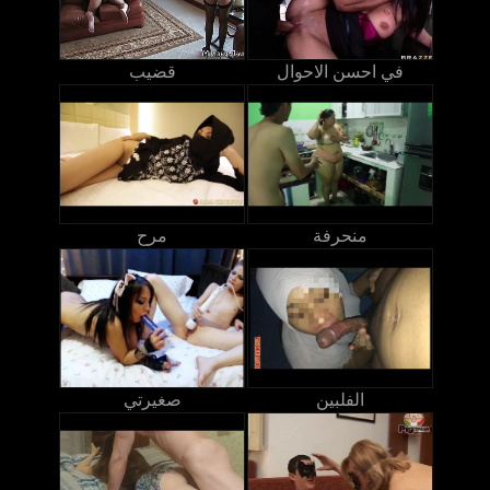
في احسن الاحوال
قضيب
منحرفة
مرح
الفلبين
صغيرتي