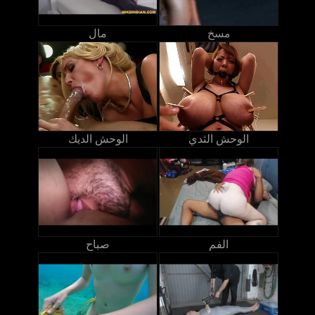
مسخ
مال
الوحش الثدي
الوحش الديك
الفم
صباح