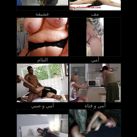
مف
عشيقة
أمي
التئام
أمي و فتاة
أمي و صبي