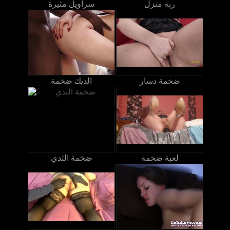
ربه منزل
سراويل مثيرة
ضخمة دسار
الديك ضخمة
لعبة ضخمة
ضخمة الثدي