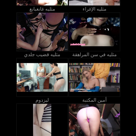
مثليه الإغراء
مثليه غانغبانغ
مثليه في سن المراهقة
مثليه قضيب جلدي
أمين المكتبة
ليزدوم