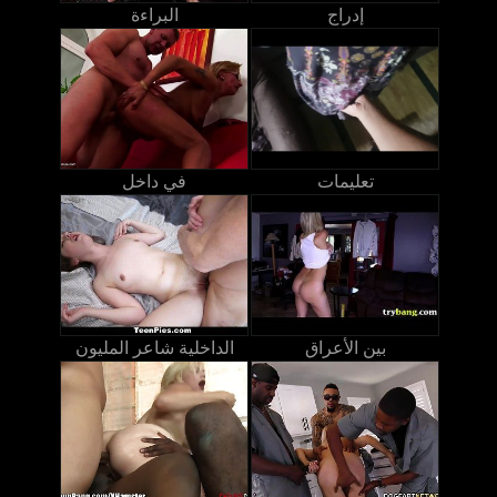
إدراج
البراءة
تعليمات
في داخل
بين الأعراق
الداخلية شاعر المليون