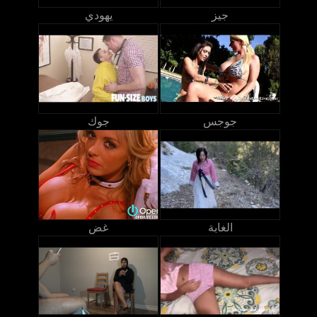
جيز
يهودي
جوجس
جوك
الغابة
غض