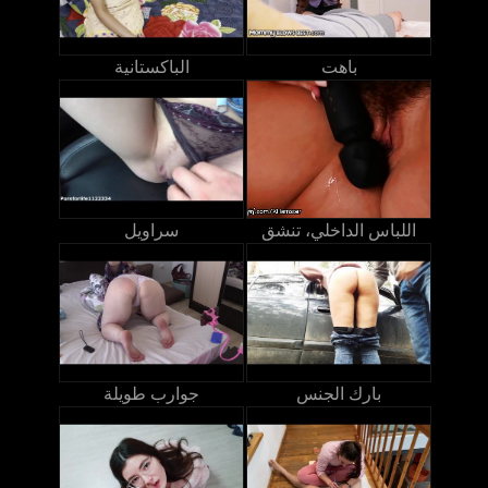
باهت
الباكستانية
اللباس الداخلي، تنشق
سراويل
بارك الجنس
جوارب طويلة