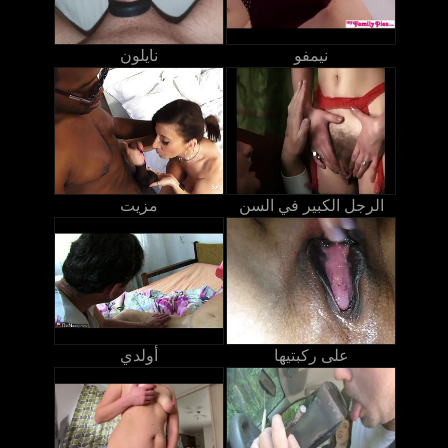
نيمفو
نايلون
الرجل الكبير في السن
مزيت
على ركبتيها
أولدي