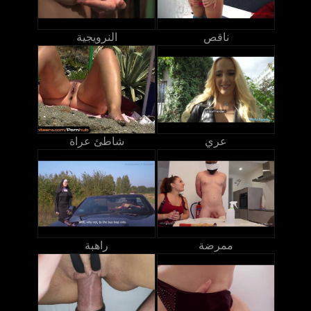
ناقص
النرويجية
عري
شاطئ عراة
ممرضة
راهبة