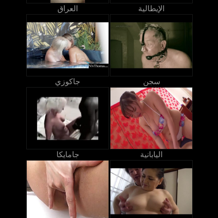
الإيطالية
العراق
سجن
جاكوزي
اليابانية
جامايكا