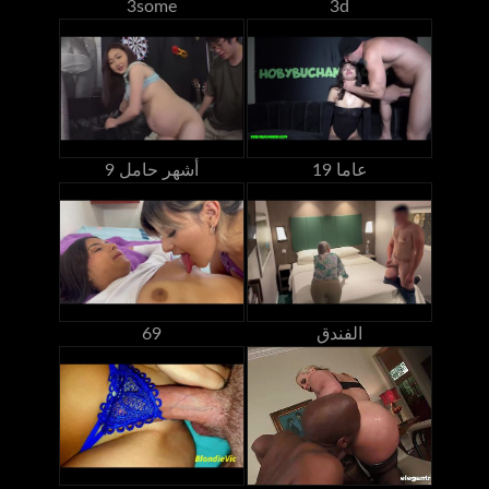
3some
3d
19 عاما
9 أشهر حامل
الفندق
69