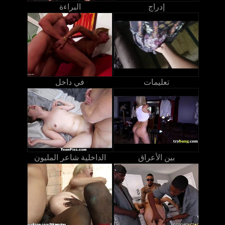
إدراج
البراءة
تعليمات
في داخل
بين الأعراق
الداخلية شاعر المليون