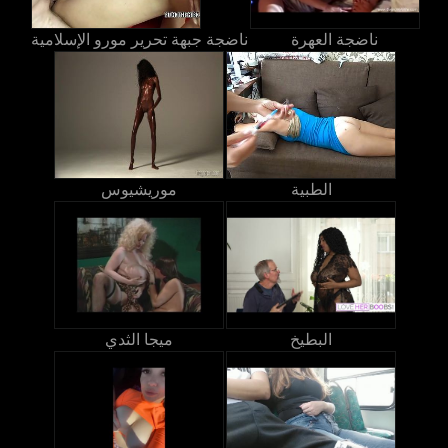
ناضجة العهرة
ناضجة جبهة تحرير مورو الإسلامية
الطبية
موريشيوس
البطيخ
ميجا الثدي