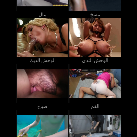
مسخ
مال
الوحش الثدي
الوحش الديك
الفم
صباح