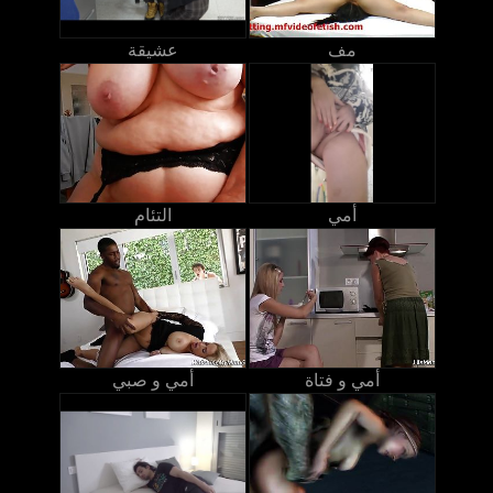
مف
عشيقة
أمي
التئام
أمي و فتاة
أمي و صبي