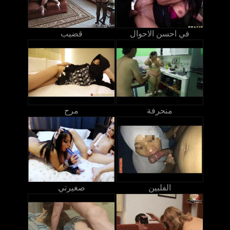
في احسن الاحوال
قضيب
منحرفة
مرح
الفلبين
صغيرتي