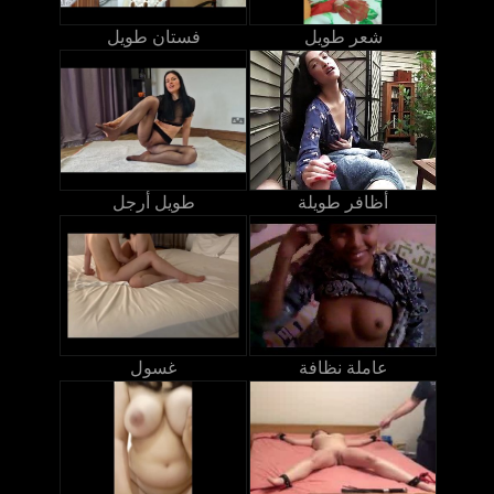
شعر طويل
فستان طويل
أظافر طويلة
طويل أرجل
عاملة نظافة
غسول