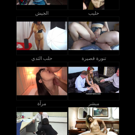
حليب
الجيش
تنورة قصيرة
حلب الثدي
مبشر
مرآة