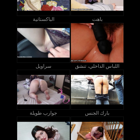
باهت
الباكستانية
اللباس الداخلي، تنشق
سراويل
بارك الجنس
جوارب طويلة