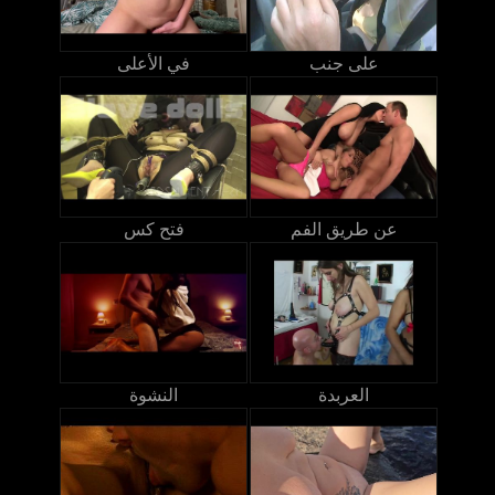
على جنب
في الأعلى
عن طريق الفم
فتح كس
العربدة
النشوة