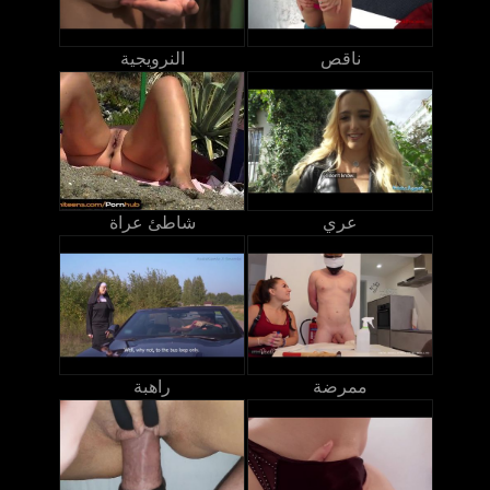
ناقص
النرويجية
عري
شاطئ عراة
ممرضة
راهبة