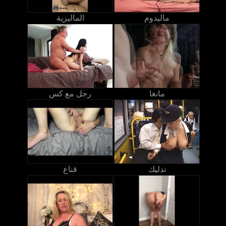
ماليدوم
الماليزية
مانغا
رجل مع كس
تدليك
قناع