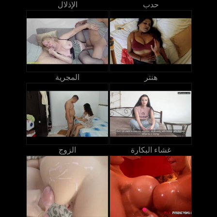
حدب
الإذلال
هنتر
المجرية
غشاء البكارة
الزوج