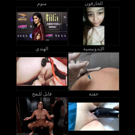
الخارقون
منوم
الإندونيسية
الهندي
حقنة
قابل للنفخ