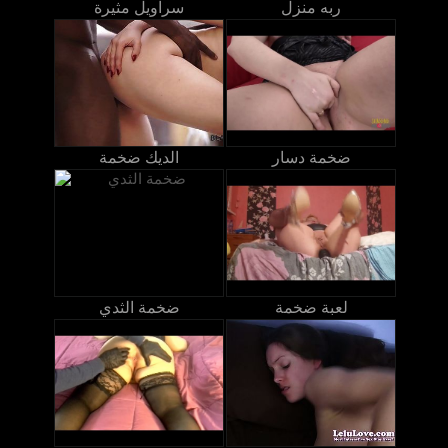
ربه منزل
سراويل مثيرة
ضخمة دسار
الديك ضخمة
لعبة ضخمة
ضخمة الثدي