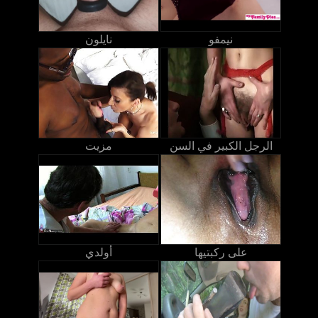
نيمفو
نايلون
الرجل الكبير في السن
مزيت
على ركبتيها
أولدي