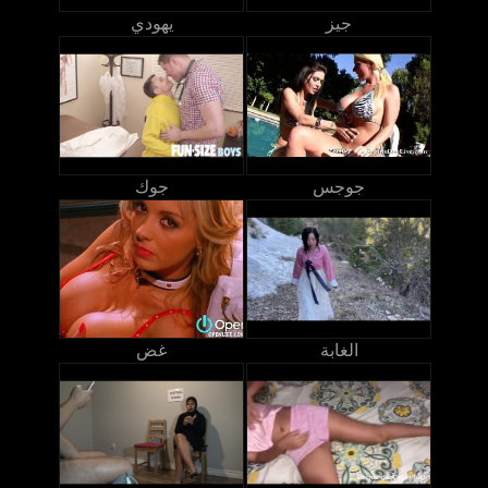
جيز
يهودي
جوجس
جوك
الغابة
غض