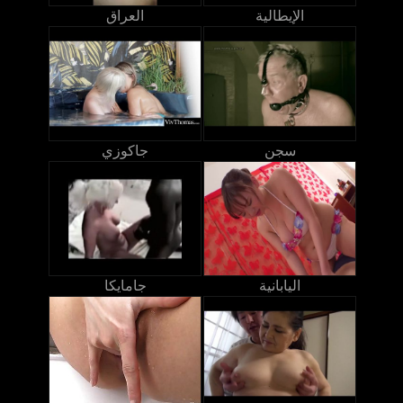
الإيطالية
العراق
سجن
جاكوزي
اليابانية
جامايكا