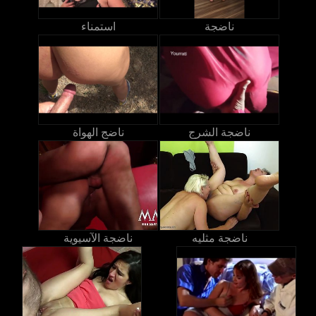
ناضجة
استمناء
ناضجة الشرج
ناضج الهواة
ناضجة مثليه
ناضجة الآسيوية