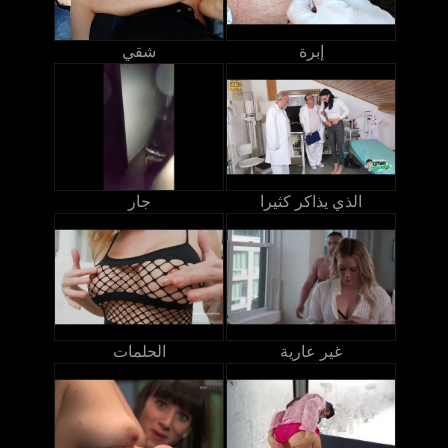
إبرة
شقي
الذي يذاكر كثيرا
جار
غير عارية
الحلمات