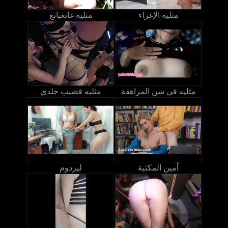
مثليه الإغراء
مثليه غانغبانغ
مثليه في سن المراهقة
مثليه قضيب جلدي
أمين المكتبة
ليزدوم