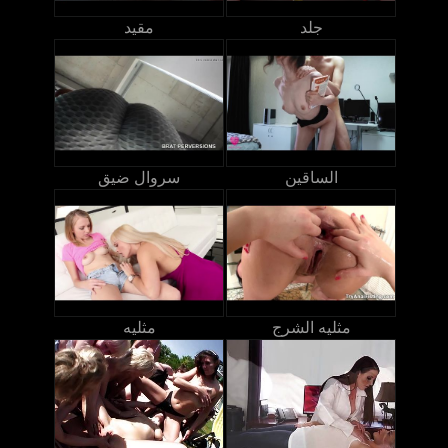
جلد
مقيد
الساقين
سروال ضيق
مثليه الشرج
مثليه