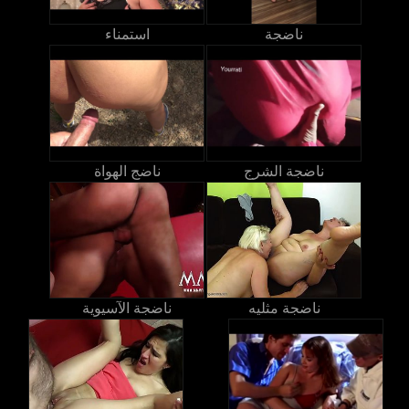
ناضجة
استمناء
ناضجة الشرج
ناضج الهواة
ناضجة مثليه
ناضجة الآسيوية