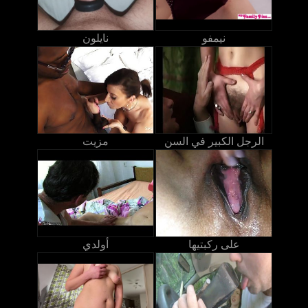
نيمفو
نايلون
الرجل الكبير في السن
مزيت
على ركبتيها
أولدي