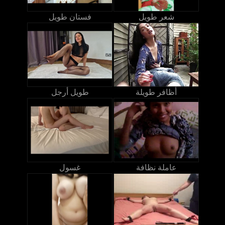
شعر طويل
فستان طويل
أظافر طويلة
طويل أرجل
عاملة نظافة
غسول