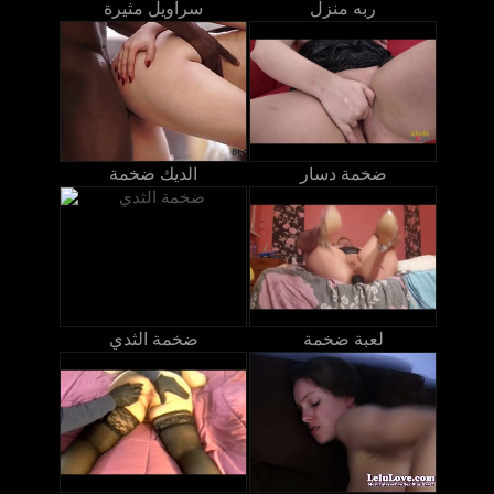
ربه منزل
سراويل مثيرة
ضخمة دسار
الديك ضخمة
لعبة ضخمة
ضخمة الثدي