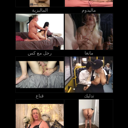
ماليدوم
الماليزية
مانغا
رجل مع كس
تدليك
قناع