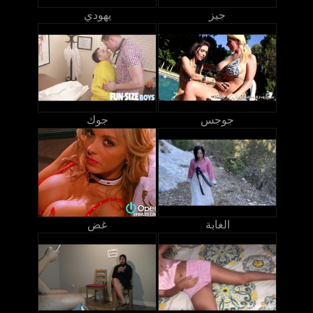
جيز
يهودي
جوجس
جوك
الغابة
غض