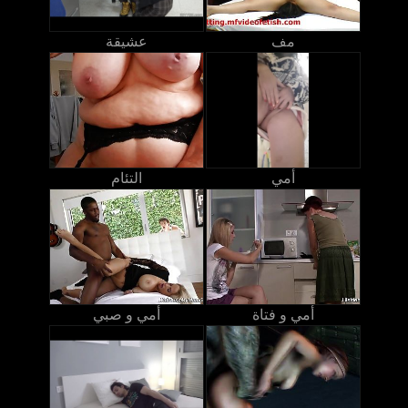
مف
عشيقة
أمي
التئام
أمي و فتاة
أمي و صبي