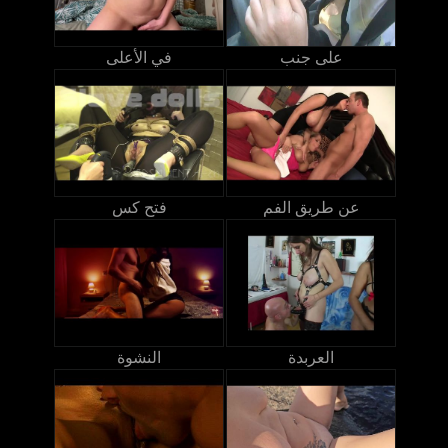
على جنب
في الأعلى
عن طريق الفم
فتح كس
العربدة
النشوة