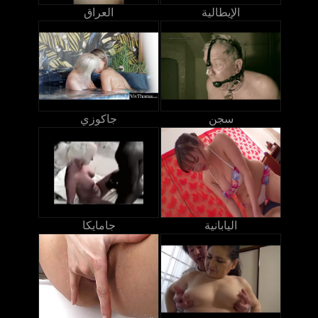
الإيطالية
العراق
سجن
جاكوزي
اليابانية
جامايكا