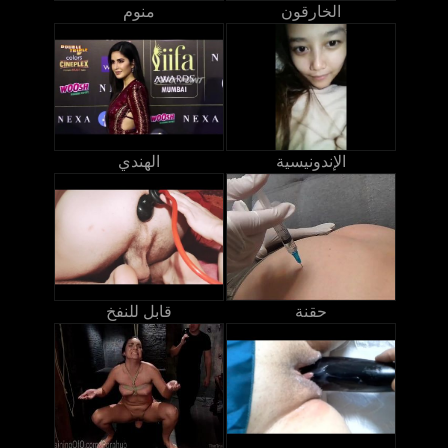
الخارقون
منوم
الإندونيسية
الهندي
حقنة
قابل للنفخ