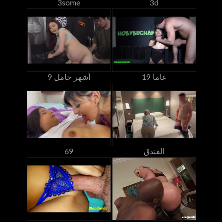
3some
3d
19 عاما
9 أشهر حامل
الفندق
69