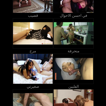
في احسن الاحوال
قضيب
منحرفة
مرح
الفلبين
صغيرتي