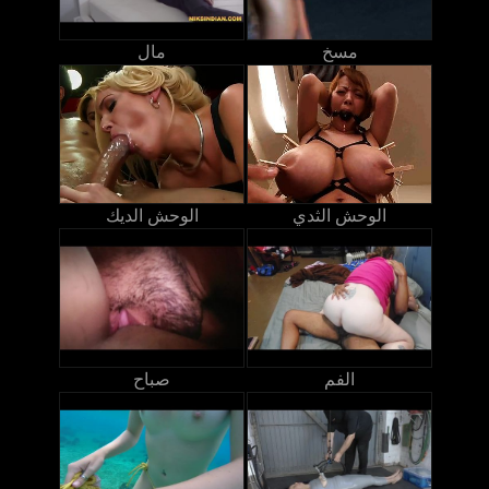
مسخ
مال
الوحش الثدي
الوحش الديك
الفم
صباح