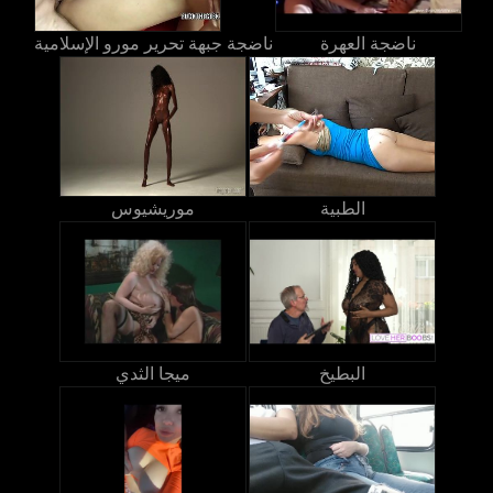
ناضجة العهرة
ناضجة جبهة تحرير مورو الإسلامية
الطبية
موريشيوس
البطيخ
ميجا الثدي