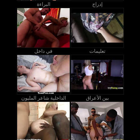
إدراج
البراءة
تعليمات
في داخل
بين الأعراق
الداخلية شاعر المليون