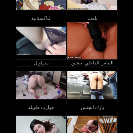
باهت
الباكستانية
اللباس الداخلي، تنشق
سراويل
بارك الجنس
جوارب طويلة