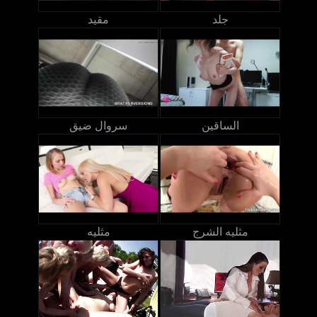
جلد
مقيد
الساقين
سروال ضيق
مثليه الشرج
مثليه