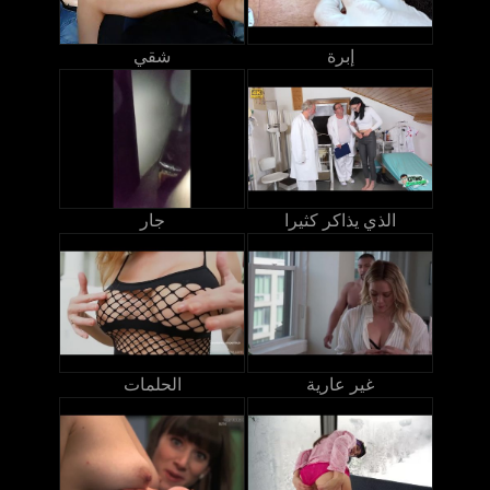
إبرة
شقي
الذي يذاكر كثيرا
جار
غير عارية
الحلمات