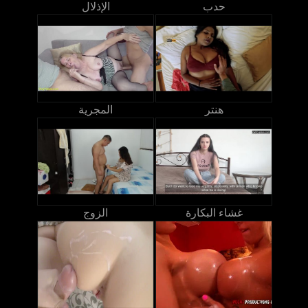
حدب
الإذلال
هنتر
المجرية
غشاء البكارة
الزوج