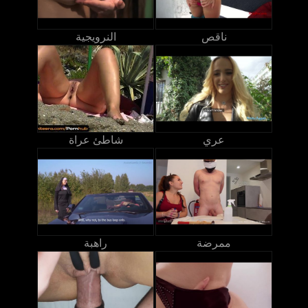
ناقص
النرويجية
عري
شاطئ عراة
ممرضة
راهبة