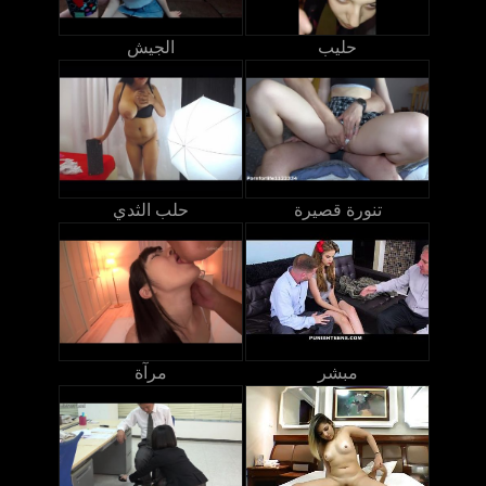
حليب
الجيش
تنورة قصيرة
حلب الثدي
مبشر
مرآة