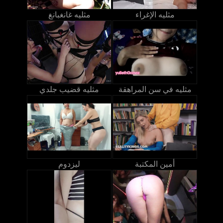
مثليه الإغراء
مثليه غانغبانغ
مثليه في سن المراهقة
مثليه قضيب جلدي
أمين المكتبة
ليزدوم