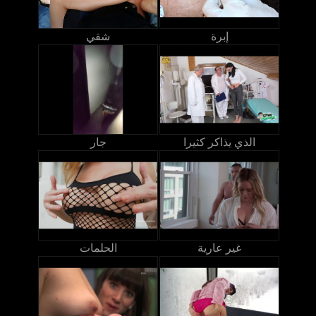
إبرة
شقي
الذي يذاكر كثيرا
جار
غير عارية
الحلمات