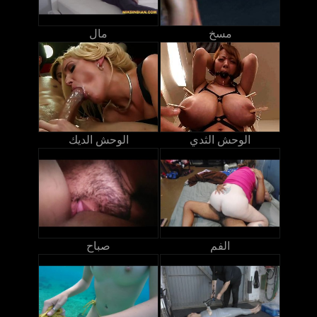
مسخ
مال
الوحش الثدي
الوحش الديك
الفم
صباح