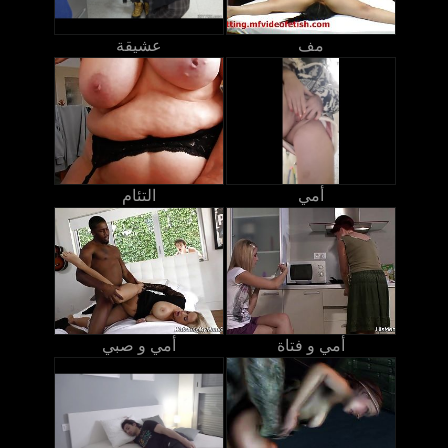
مف
عشيقة
أمي
التئام
أمي و فتاة
أمي و صبي