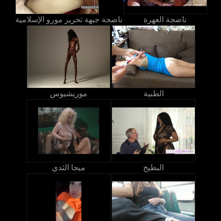
ناضجة العهرة
ناضجة جبهة تحرير مورو الإسلامية
الطبية
موريشيوس
البطيخ
ميجا الثدي