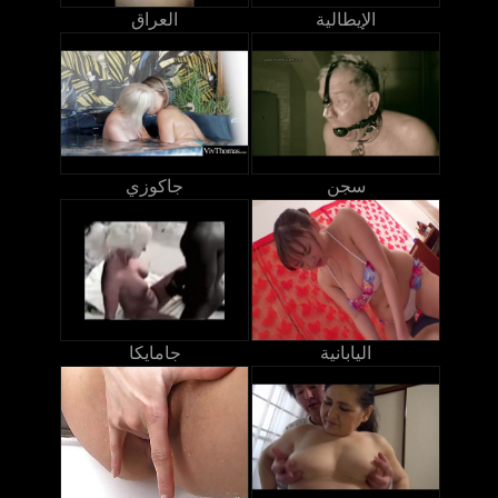
الإيطالية
العراق
سجن
جاكوزي
اليابانية
جامايكا