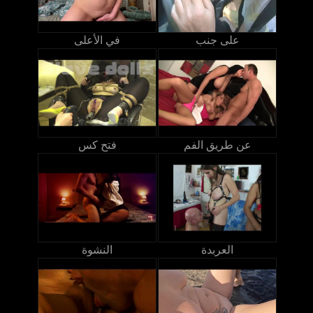
على جنب
في الأعلى
عن طريق الفم
فتح كس
العربدة
النشوة