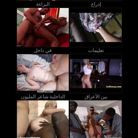
إدراج
البراءة
تعليمات
في داخل
بين الأعراق
الداخلية شاعر المليون