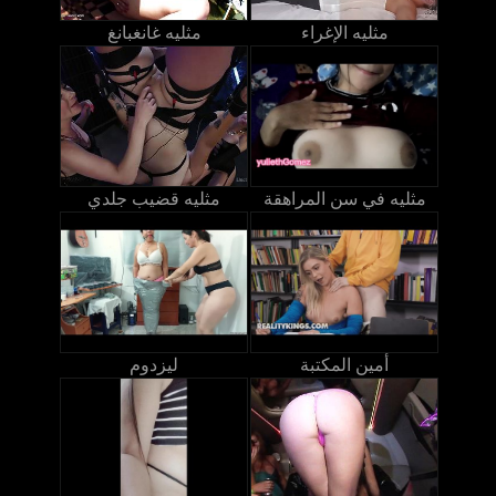
مثليه الإغراء
مثليه غانغبانغ
مثليه في سن المراهقة
مثليه قضيب جلدي
أمين المكتبة
ليزدوم