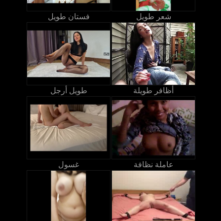
شعر طويل
فستان طويل
أظافر طويلة
طويل أرجل
عاملة نظافة
غسول