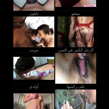
نيمفو
نايلون
الرجل الكبير في السن
مزيت
على ركبتيها
أولدي