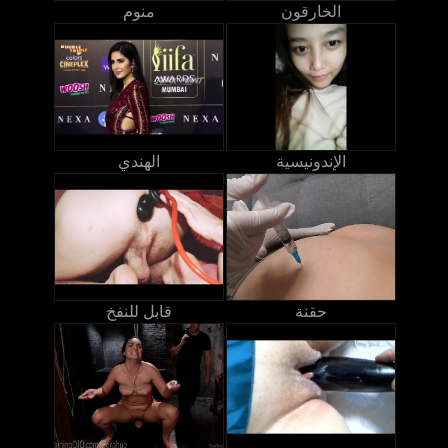
الخارقون
منوم
الإندونيسية
الهندي
حقنة
قابل للنفخ