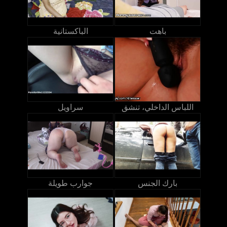
باهت
الباكستانية
اللباس الداخلي، تنشق
سراويل
بارك الجنس
جوارب طويلة