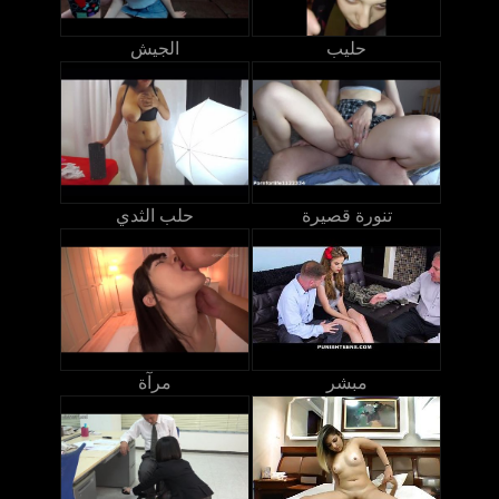
حليب
الجيش
تنورة قصيرة
حلب الثدي
مبشر
مرآة