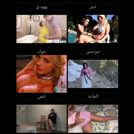
جيز
يهودي
جوجس
جوك
الغابة
غض