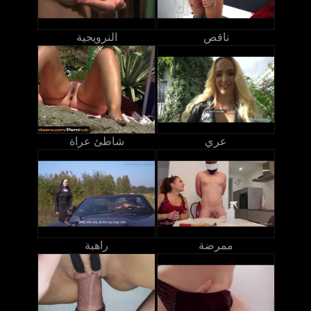
ناقص
النرويجية
عري
شاطئ عراة
ممرضة
راهبة