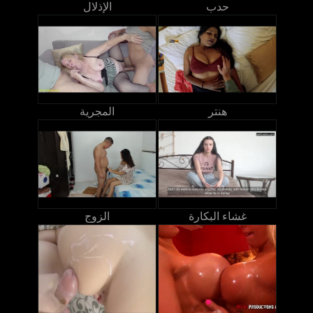
حدب
الإذلال
هنتر
المجرية
غشاء البكارة
الزوج