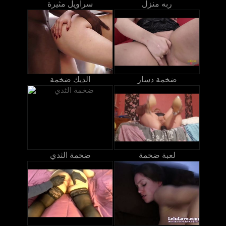
ربه منزل
سراويل مثيرة
ضخمة دسار
الديك ضخمة
لعبة ضخمة
ضخمة الثدي