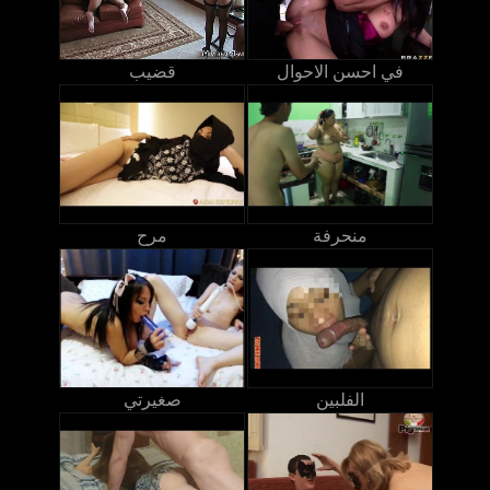
في احسن الاحوال
قضيب
منحرفة
مرح
الفلبين
صغيرتي