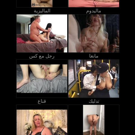
ماليدوم
الماليزية
مانغا
رجل مع كس
تدليك
قناع