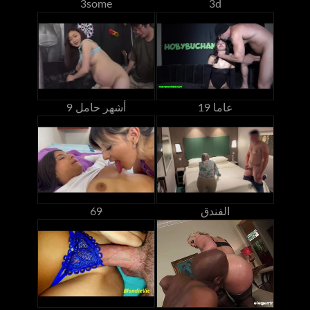
3some
3d
19 عاما
9 أشهر حامل
الفندق
69