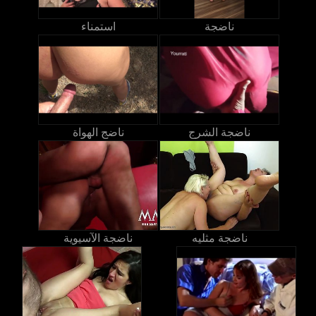
ناضجة
استمناء
ناضجة الشرج
ناضج الهواة
ناضجة مثليه
ناضجة الآسيوية