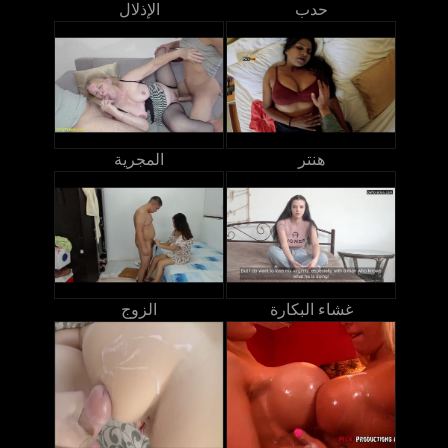
حدب
الإذلال
هنتر
المجرية
غشاء البكارة
الزوج