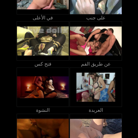
على جنب
في الأعلى
عن طريق الفم
فتح كس
العربدة
النشوة