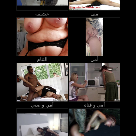
مف
عشيقة
أمي
التئام
أمي و فتاة
أمي و صبي