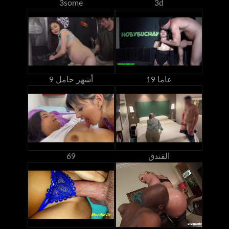
3some
3d
19 عاما
9 أشهر حامل
الفندق
69