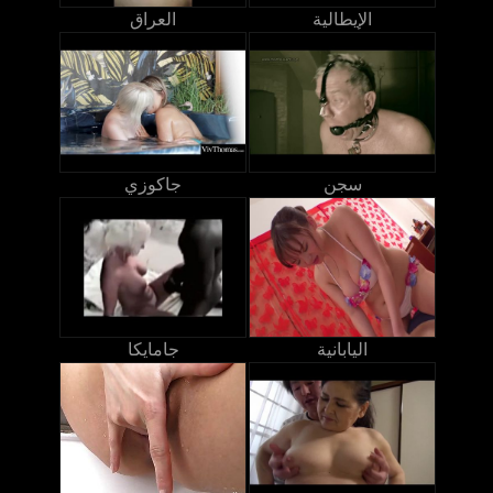
الإيطالية
العراق
سجن
جاكوزي
اليابانية
جامايكا