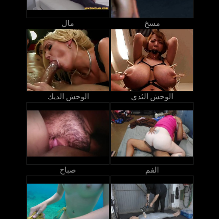
مسخ
مال
الوحش الثدي
الوحش الديك
الفم
صباح