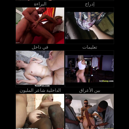
إدراج
البراءة
تعليمات
في داخل
بين الأعراق
الداخلية شاعر المليون