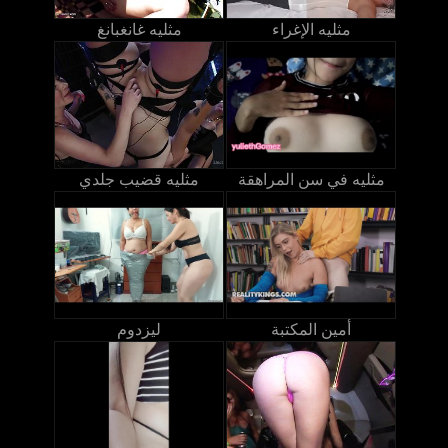
مثليه الإغراء
مثليه غانغبانغ
مثليه في سن المراهقة
مثليه قضيب جلدي
أمين المكتبة
ليزدوم