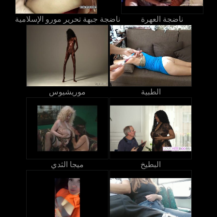
ناضجة العهرة
ناضجة جبهة تحرير مورو الإسلامية
الطبية
موريشيوس
البطيخ
ميجا الثدي