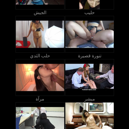
حليب
الجيش
تنورة قصيرة
حلب الثدي
مبشر
مرآة