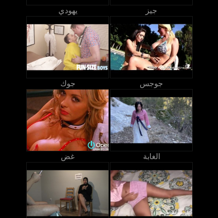
جيز
يهودي
جوجس
جوك
الغابة
غض