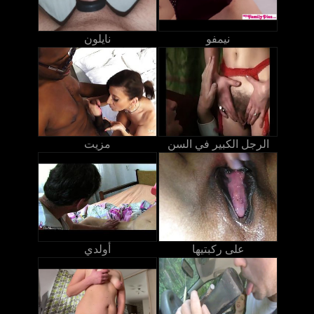
نيمفو
نايلون
الرجل الكبير في السن
مزيت
على ركبتيها
أولدي