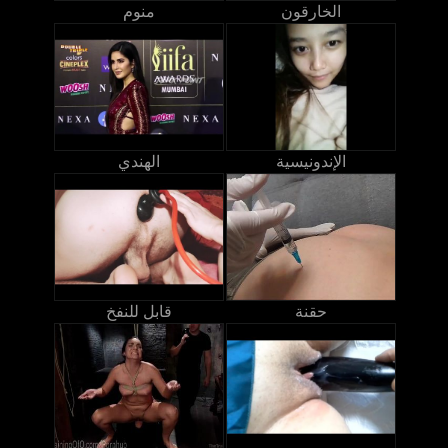
الخارقون
منوم
الإندونيسية
الهندي
حقنة
قابل للنفخ