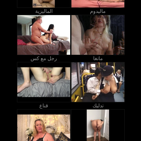
ماليدوم
الماليزية
مانغا
رجل مع كس
تدليك
قناع