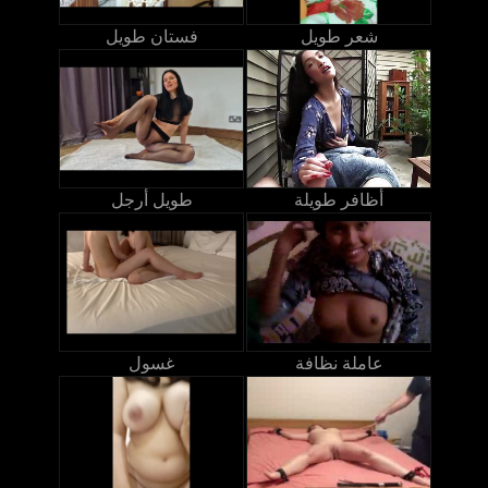
شعر طويل
فستان طويل
أظافر طويلة
طويل أرجل
عاملة نظافة
غسول