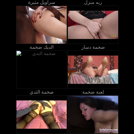
ربه منزل
سراويل مثيرة
ضخمة دسار
الديك ضخمة
لعبة ضخمة
ضخمة الثدي