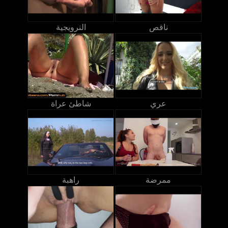
ناقص
النرويجية
عري
شاطئ عراة
ممرضة
راهبة