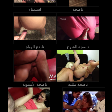
ناضجة
استمناء
ناضجة الشرج
ناضج الهواة
ناضجة مثليه
ناضجة الآسيوية