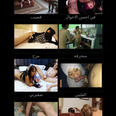
في احسن الاحوال
قضيب
منحرفة
مرح
الفلبين
صغيرتي