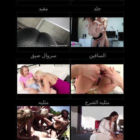
جلد
مقيد
الساقين
سروال ضيق
مثليه الشرج
مثليه