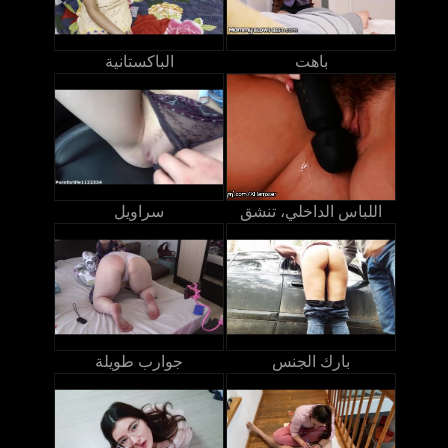
باهت
الباكستانية
اللباس الداخلي، تنشق
سراويل
بارك الجنس
جوارب طويلة