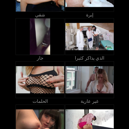
إبرة
شقي
الذي يذاكر كثيرا
جار
غير عارية
الحلمات