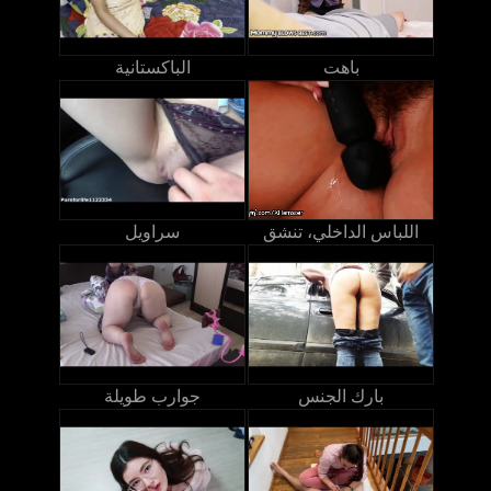
باهت
الباكستانية
اللباس الداخلي، تنشق
سراويل
بارك الجنس
جوارب طويلة