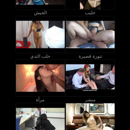
حليب
الجيش
تنورة قصيرة
حلب الثدي
مبشر
مرآة