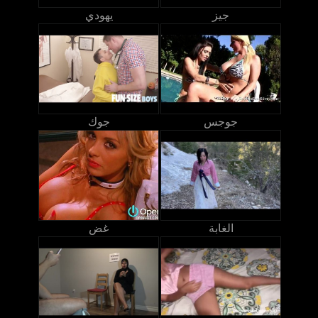
جيز
يهودي
جوجس
جوك
الغابة
غض