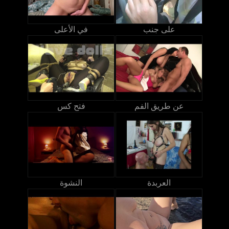
على جنب
في الأعلى
عن طريق الفم
فتح كس
العربدة
النشوة