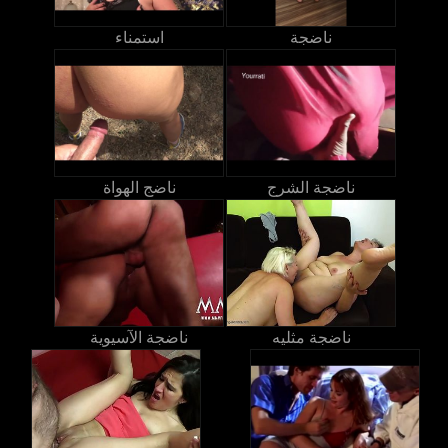
ناضجة
استمناء
ناضجة الشرج
ناضج الهواة
ناضجة مثليه
ناضجة الآسيوية