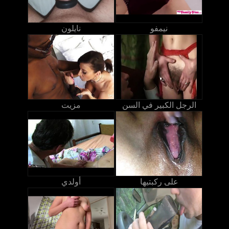
نيمفو
نايلون
الرجل الكبير في السن
مزيت
على ركبتيها
أولدي