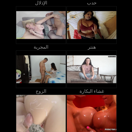
حدب
الإذلال
هنتر
المجرية
غشاء البكارة
الزوج