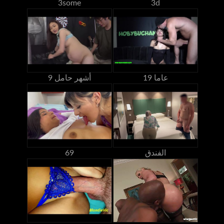
3some
3d
19 عاما
9 أشهر حامل
الفندق
69