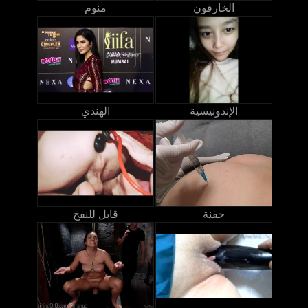
الخارقون
منوم
الإندونيسية
الهندي
حقنة
قابل للنفخ