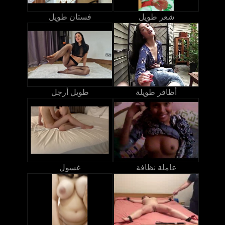
شعر طويل
فستان طويل
أظافر طويلة
طويل أرجل
عاملة نظافة
غسول