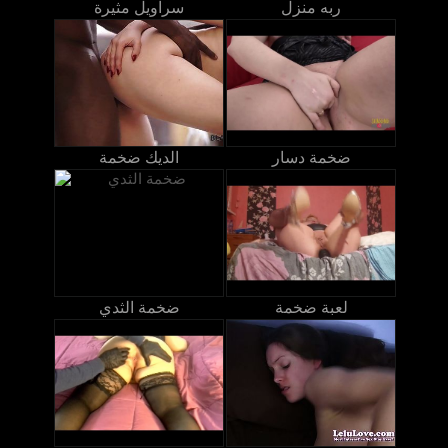
ربه منزل
سراويل مثيرة
ضخمة دسار
الديك ضخمة
لعبة ضخمة
ضخمة الثدي