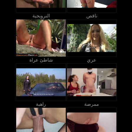
ناقص
النرويجية
عري
شاطئ عراة
ممرضة
راهبة