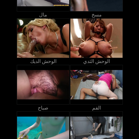
مسخ
مال
الوحش الثدي
الوحش الديك
الفم
صباح