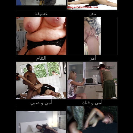
مف
عشيقة
أمي
التئام
أمي و فتاة
أمي و صبي