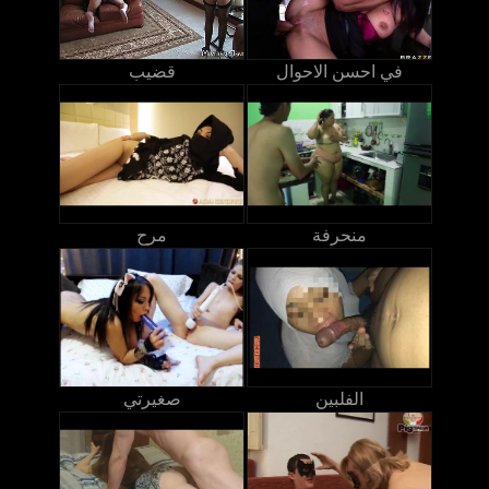
في احسن الاحوال
قضيب
منحرفة
مرح
الفلبين
صغيرتي