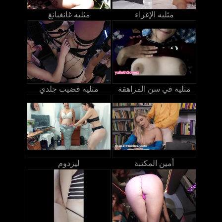
مثليه الإغراء
مثليه غانغبانغ
مثليه في سن المراهقة
مثليه قضيب جلدي
أمين المكتبة
ليزدوم