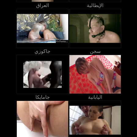
الإيطالية
العراق
سجن
جاكوزي
اليابانية
جامايكا