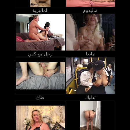
ماليدوم
الماليزية
مانغا
رجل مع كس
تدليك
قناع