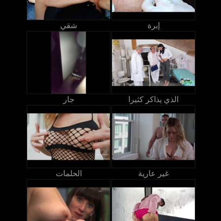
إبرة
شقي
الذي يذاكر كثيرا
جار
غير عارية
الحلمات