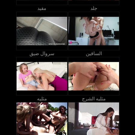
جلد
مقيد
الساقين
سروال ضيق
مثليه الشرج
مثليه