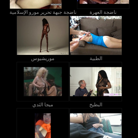
ناضجة العهرة
ناضجة جبهة تحرير مورو الإسلامية
الطبية
موريشيوس
البطيخ
ميجا الثدي