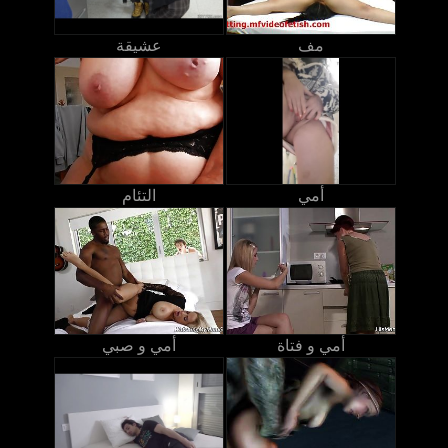
مف
عشيقة
أمي
التئام
أمي و فتاة
أمي و صبي