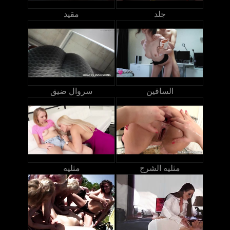
جلد
مقيد
الساقين
سروال ضيق
مثليه الشرج
مثليه