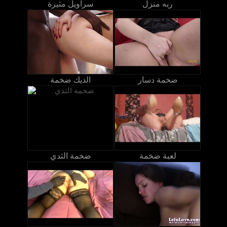
ربه منزل
سراويل مثيرة
ضخمة دسار
الديك ضخمة
لعبة ضخمة
ضخمة الثدي