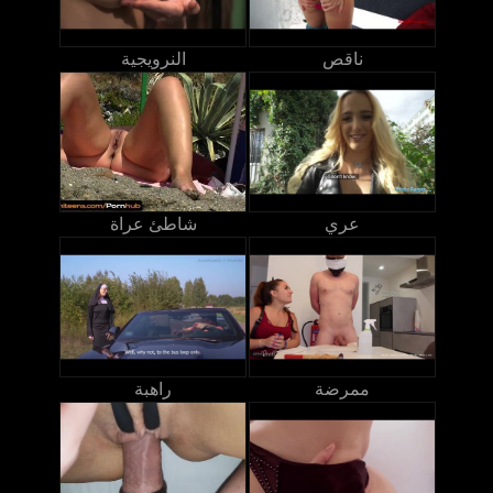
ناقص
النرويجية
عري
شاطئ عراة
ممرضة
راهبة