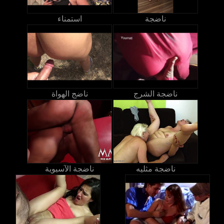
ناضجة
استمناء
ناضجة الشرج
ناضج الهواة
ناضجة مثليه
ناضجة الآسيوية