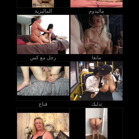
ماليدوم
الماليزية
مانغا
رجل مع كس
تدليك
قناع