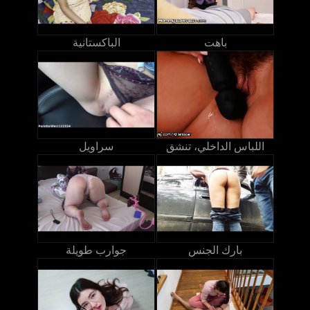
باهت
الباكستانية
اللباس الداخلي، تنشق
سراويل
بارك الجنس
جوارب طويلة