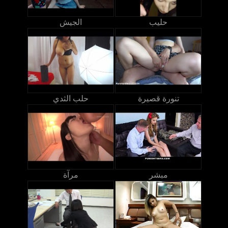
حليب
الجيش
تنورة قصيرة
حلب الثدي
مبشر
مرآة