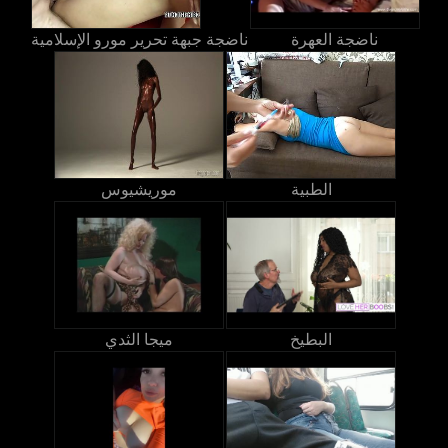
ناضجة العهرة
ناضجة جبهة تحرير مورو الإسلامية
الطبية
موريشيوس
البطيخ
ميجا الثدي