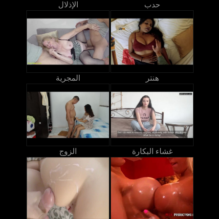
حدب
الإذلال
هنتر
المجرية
غشاء البكارة
الزوج