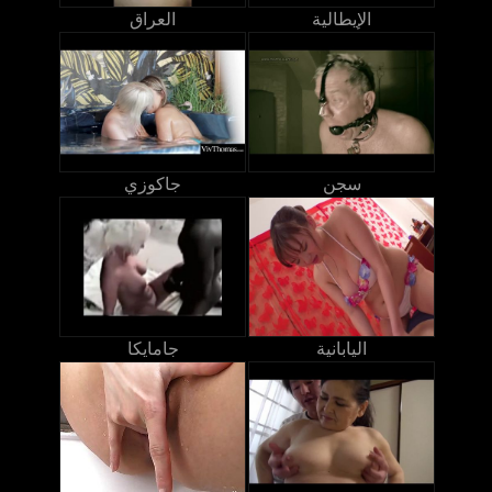
الإيطالية
العراق
سجن
جاكوزي
اليابانية
جامايكا