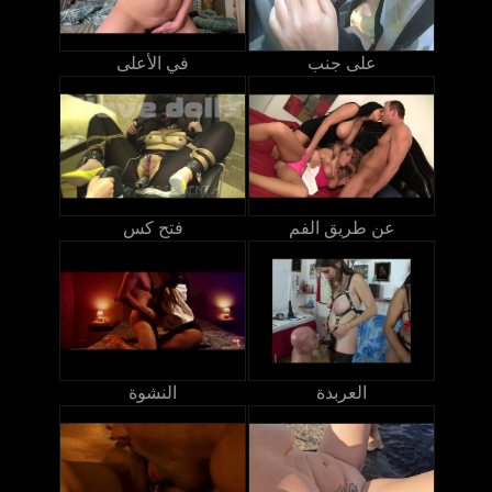
على جنب
في الأعلى
عن طريق الفم
فتح كس
العربدة
النشوة