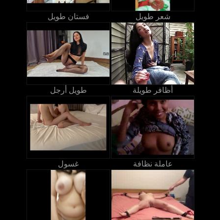
شعر طويل
فستان طويل
أظافر طويلة
طويل أرجل
عاملة نظافة
غسول