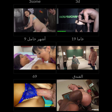
3some
3d
19 عاما
9 أشهر حامل
الفندق
69