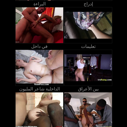
إدراج
البراءة
تعليمات
في داخل
بين الأعراق
الداخلية شاعر المليون