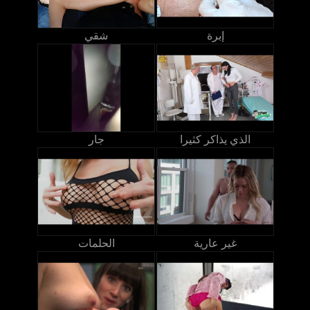
إبرة
شقي
الذي يذاكر كثيرا
جار
غير عارية
الحلمات