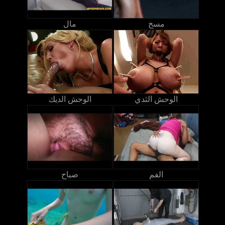
مسخ
مال
الوحش الثدي
الوحش الديك
الفم
صباح