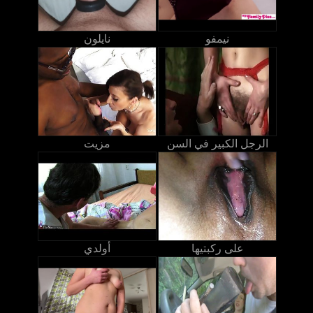
نيمفو
نايلون
الرجل الكبير في السن
مزيت
على ركبتيها
أولدي