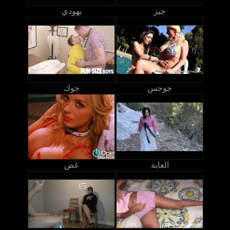
جيز
يهودي
جوجس
جوك
الغابة
غض