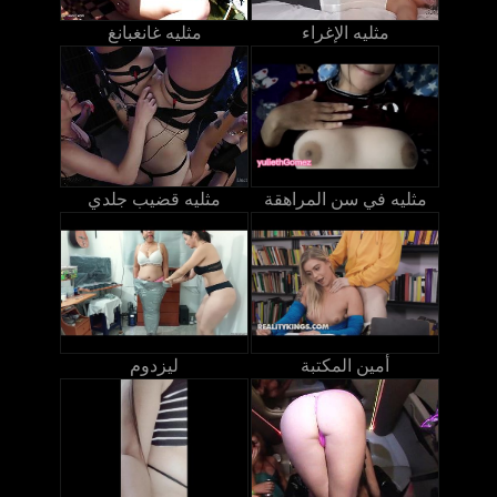
مثليه الإغراء
مثليه غانغبانغ
مثليه في سن المراهقة
مثليه قضيب جلدي
أمين المكتبة
ليزدوم