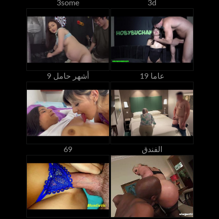
3some
3d
19 عاما
9 أشهر حامل
الفندق
69