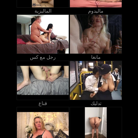
ماليدوم
الماليزية
مانغا
رجل مع كس
تدليك
قناع