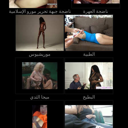
ناضجة العهرة
ناضجة جبهة تحرير مورو الإسلامية
الطبية
موريشيوس
البطيخ
ميجا الثدي