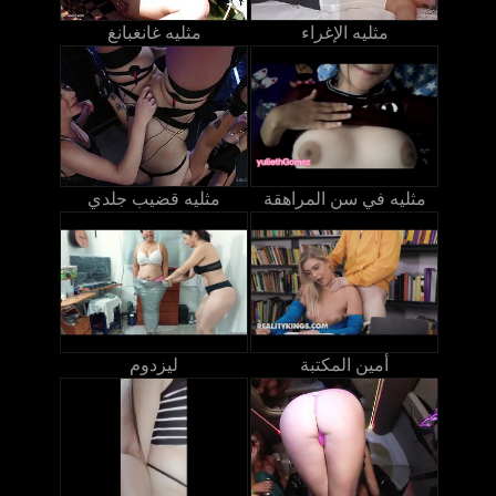
مثليه الإغراء
مثليه غانغبانغ
مثليه في سن المراهقة
مثليه قضيب جلدي
أمين المكتبة
ليزدوم