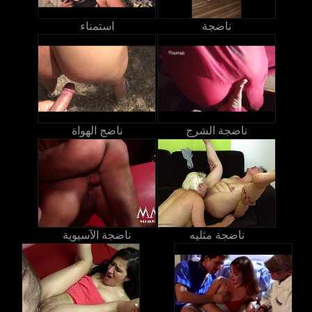
ناضجة
استمناء
ناضجة الشرج
ناضج الهواة
ناضجة مثليه
ناضجة الآسيوية