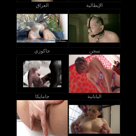
الإيطالية
العراق
سجن
جاكوزي
اليابانية
جامايكا