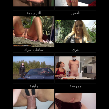
ناقص
النرويجية
عري
شاطئ عراة
ممرضة
راهبة