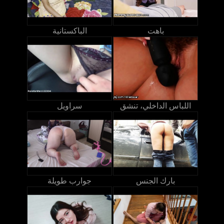
باهت
الباكستانية
اللباس الداخلي، تنشق
سراويل
بارك الجنس
جوارب طويلة