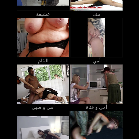
مف
عشيقة
أمي
التئام
أمي و فتاة
أمي و صبي