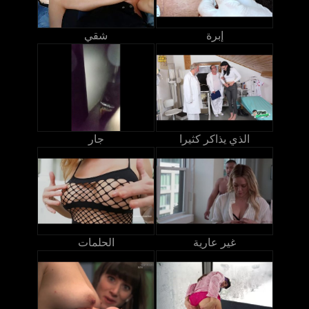
إبرة
شقي
الذي يذاكر كثيرا
جار
غير عارية
الحلمات