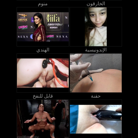
الخارقون
منوم
الإندونيسية
الهندي
حقنة
قابل للنفخ