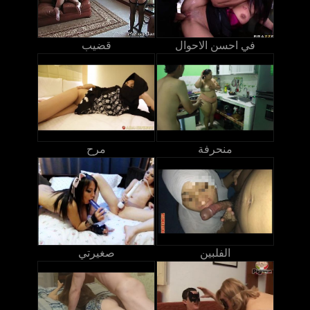
في احسن الاحوال
قضيب
منحرفة
مرح
الفلبين
صغيرتي