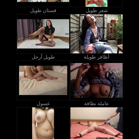
شعر طويل
فستان طويل
أظافر طويلة
طويل أرجل
عاملة نظافة
غسول