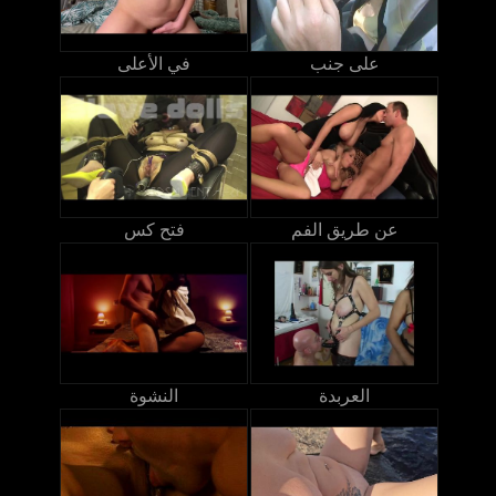
على جنب
في الأعلى
عن طريق الفم
فتح كس
العربدة
النشوة