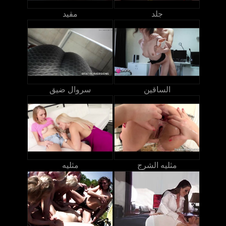
جلد
مقيد
الساقين
سروال ضيق
مثليه الشرج
مثليه