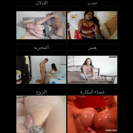
حدب
الإذلال
هنتر
المجرية
غشاء البكارة
الزوج