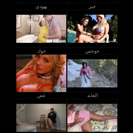
جيز
يهودي
جوجس
جوك
الغابة
غض