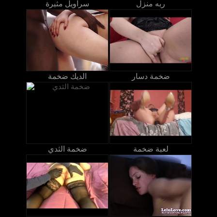
ربه منزل
سراويل مثيرة
ضخمة دسار
الديك ضخمة
لعبة ضخمة
ضخمة الثدي