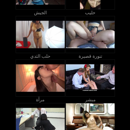
حليب
الجيش
تنورة قصيرة
حلب الثدي
مبشر
مرآة