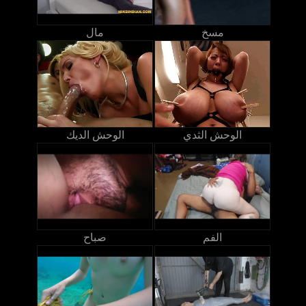
مسخ
مال
الوحش الثدي
الوحش الديك
الفم
صباح