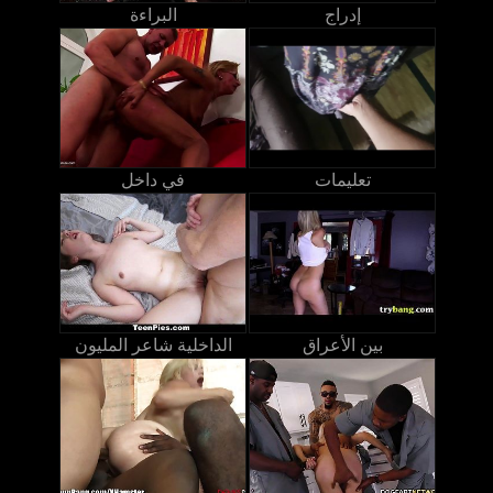
إدراج
البراءة
تعليمات
في داخل
بين الأعراق
الداخلية شاعر المليون