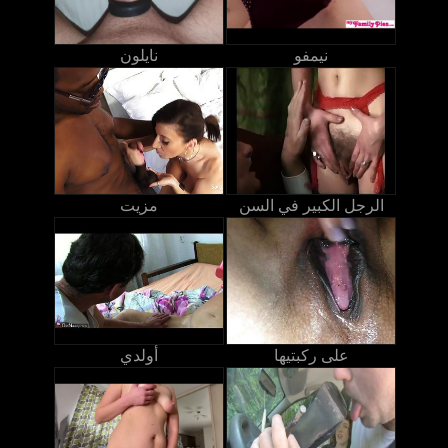
نيمفو
نايلون
الرجل الكبير في السن
مزيت
على ركبتيها
أولدي