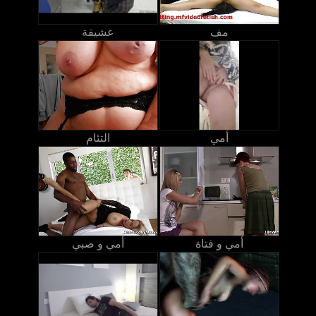
مف
عشيقة
أمي
التئام
أمي و فتاة
أمي و صبي