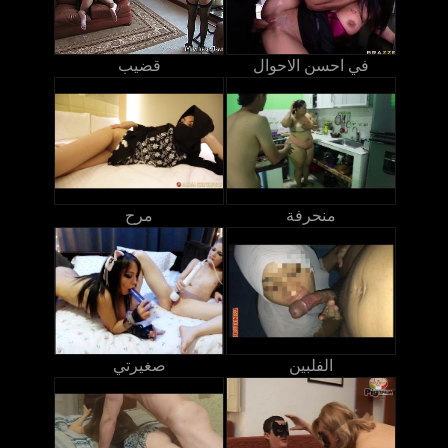
في احسن الاحوال
قضيب
منحرفة
مرح
الفلبين
صغيرتي