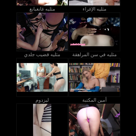
مثليه الإغراء
مثليه غانغبانغ
مثليه في سن المراهقة
مثليه قضيب جلدي
أمين المكتبة
ليزدوم