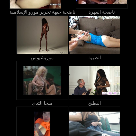
ناضجة العهرة
ناضجة جبهة تحرير مورو الإسلامية
الطبية
موريشيوس
البطيخ
ميجا الثدي