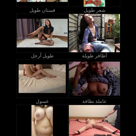
شعر طويل
فستان طويل
أظافر طويلة
طويل أرجل
عاملة نظافة
غسول