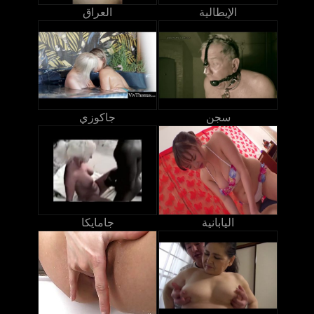
الإيطالية
العراق
سجن
جاكوزي
اليابانية
جامايكا