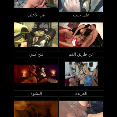
على جنب
في الأعلى
عن طريق الفم
فتح كس
العربدة
النشوة