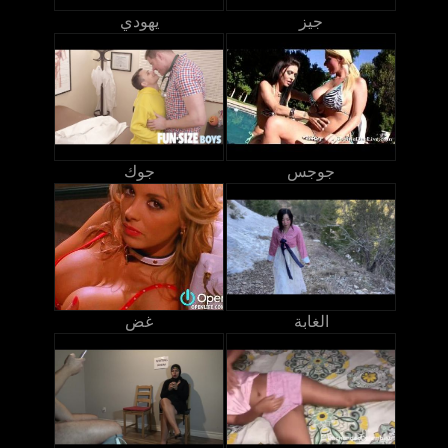
جيز
يهودي
جوجس
جوك
الغابة
غض