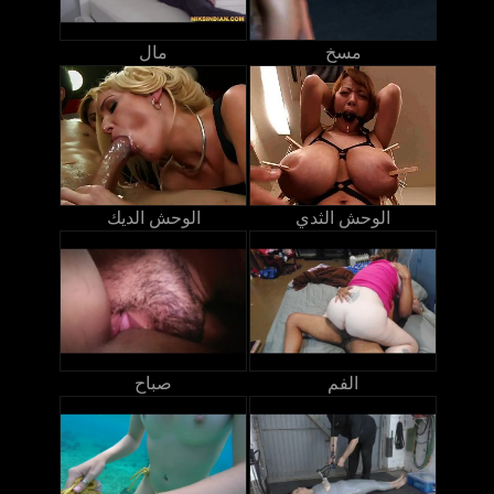
مسخ
مال
الوحش الثدي
الوحش الديك
الفم
صباح