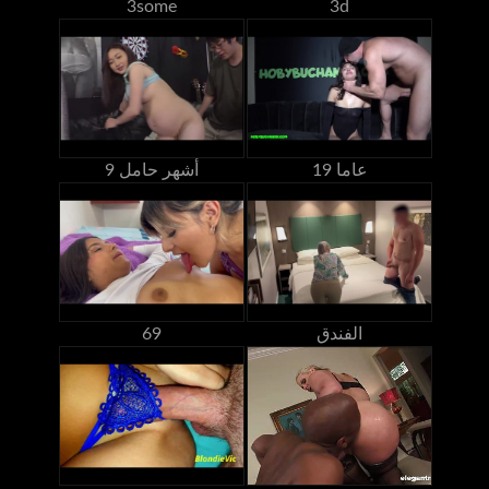
3some
3d
19 عاما
9 أشهر حامل
الفندق
69