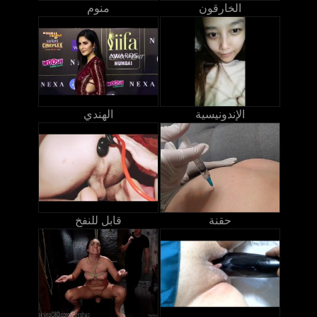
الخارقون
منوم
الإندونيسية
الهندي
حقنة
قابل للنفخ