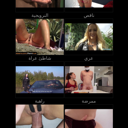
ناقص
النرويجية
عري
شاطئ عراة
ممرضة
راهبة