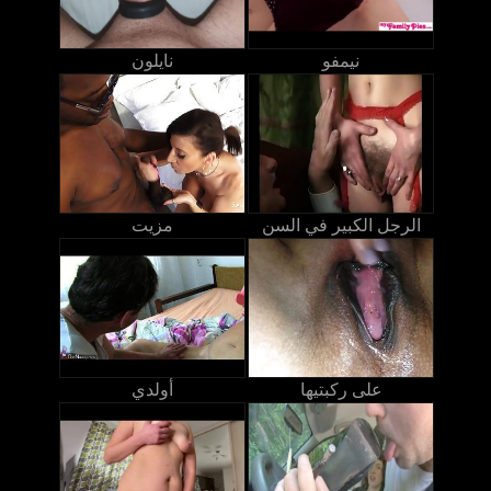
نيمفو
نايلون
الرجل الكبير في السن
مزيت
على ركبتيها
أولدي