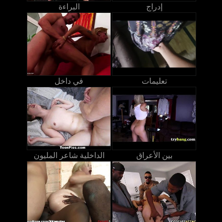
إدراج
البراءة
تعليمات
في داخل
بين الأعراق
الداخلية شاعر المليون