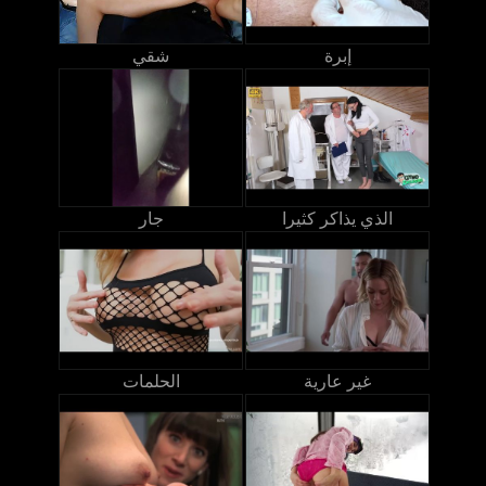
إبرة
شقي
الذي يذاكر كثيرا
جار
غير عارية
الحلمات