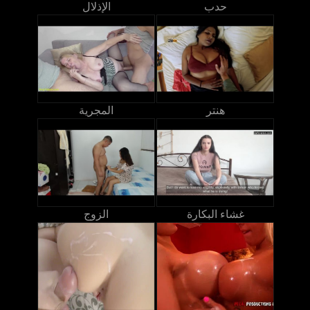
حدب
الإذلال
هنتر
المجرية
غشاء البكارة
الزوج