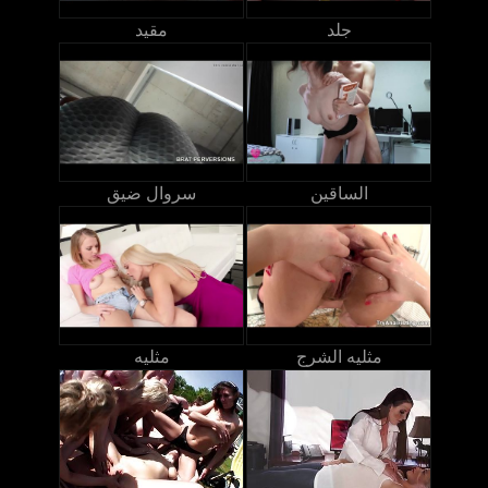
جلد
مقيد
الساقين
سروال ضيق
مثليه الشرج
مثليه