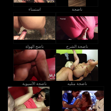
ناضجة
استمناء
ناضجة الشرج
ناضج الهواة
ناضجة مثليه
ناضجة الآسيوية