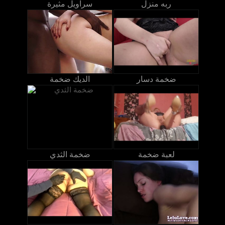
ربه منزل
سراويل مثيرة
ضخمة دسار
الديك ضخمة
لعبة ضخمة
ضخمة الثدي