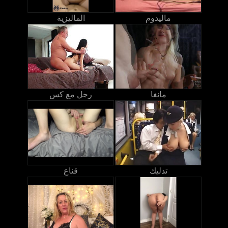
ماليدوم
الماليزية
مانغا
رجل مع كس
تدليك
قناع