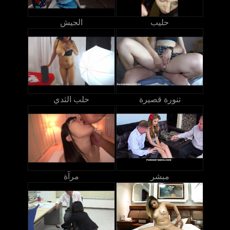
حليب
الجيش
تنورة قصيرة
حلب الثدي
مبشر
مرآة