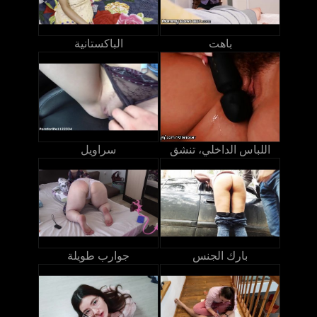
باهت
الباكستانية
اللباس الداخلي، تنشق
سراويل
بارك الجنس
جوارب طويلة