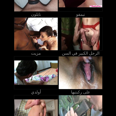
نيمفو
نايلون
الرجل الكبير في السن
مزيت
على ركبتيها
أولدي