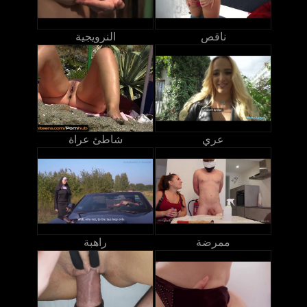
ناقص
النرويجية
عري
شاطئ عراة
ممرضة
راهبة