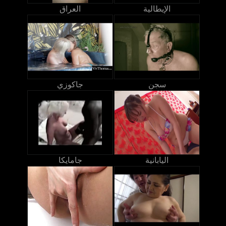
الإيطالية
العراق
سجن
جاكوزي
اليابانية
جامايكا