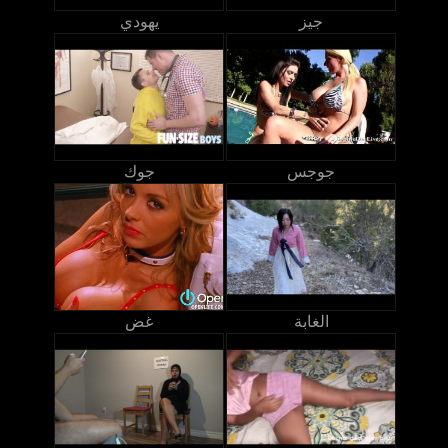
جيز
يهودي
جوجس
جوك
الغابة
غض