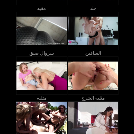
جلد
مقيد
الساقين
سروال ضيق
مثليه الشرج
مثليه