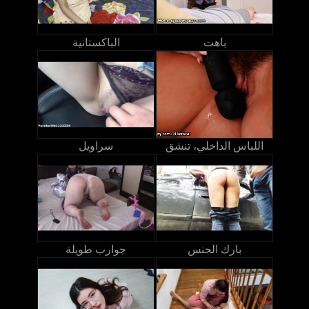
باهت
الباكستانية
اللباس الداخلي، تنشق
سراويل
بارك الجنس
جوارب طويلة