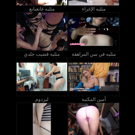
مثليه الإغراء
مثليه غانغبانغ
مثليه في سن المراهقة
مثليه قضيب جلدي
أمين المكتبة
ليزدوم