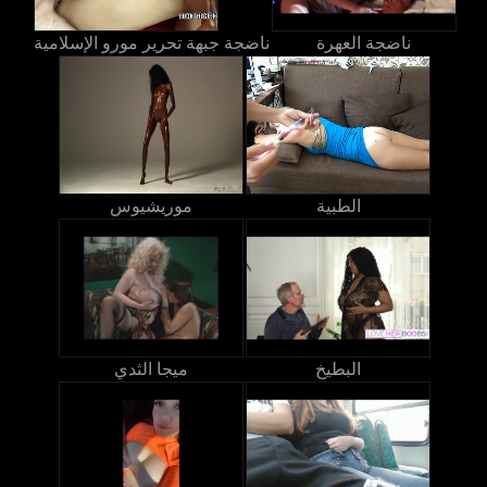
ناضجة العهرة
ناضجة جبهة تحرير مورو الإسلامية
الطبية
موريشيوس
البطيخ
ميجا الثدي