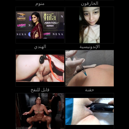
الخارقون
منوم
الإندونيسية
الهندي
حقنة
قابل للنفخ