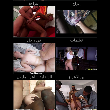
إدراج
البراءة
تعليمات
في داخل
بين الأعراق
الداخلية شاعر المليون