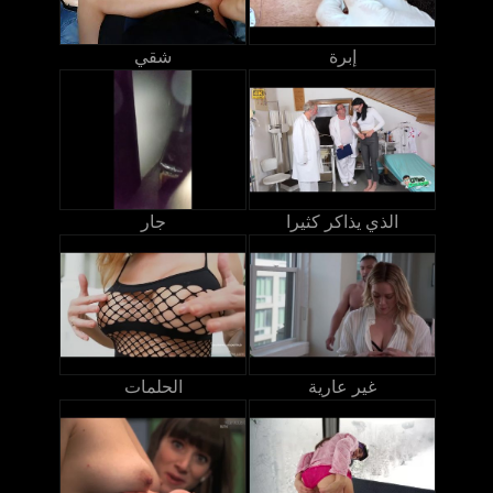
إبرة
شقي
الذي يذاكر كثيرا
جار
غير عارية
الحلمات