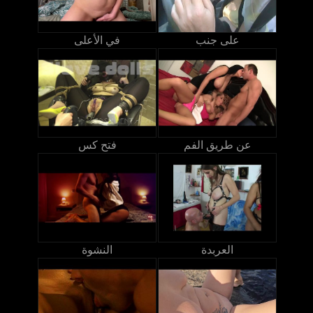
على جنب
في الأعلى
عن طريق الفم
فتح كس
العربدة
النشوة