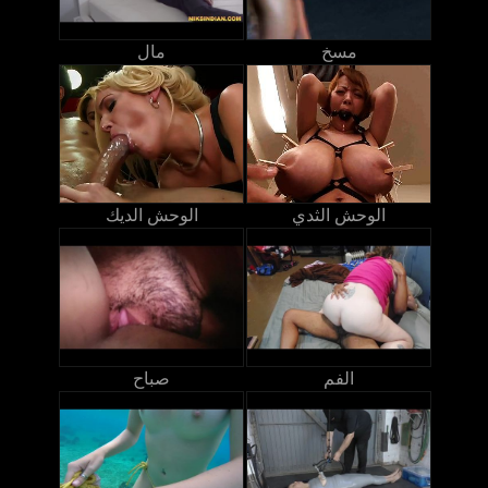
مسخ
مال
الوحش الثدي
الوحش الديك
الفم
صباح