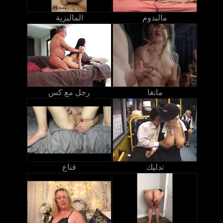
ماليدوم
الماليزية
مانغا
رجل مع كس
تدليك
قناع