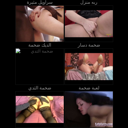
ربه منزل
سراويل مثيرة
ضخمة دسار
الديك ضخمة
لعبة ضخمة
ضخمة الثدي