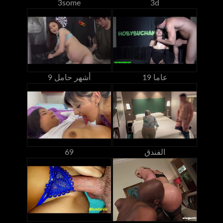
3some
3d
19 عاما
9 أشهر حامل
الفندق
69