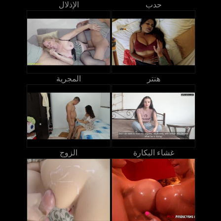
حدب
الإذلال
هنتر
المجرية
غشاء البكارة
الزوج