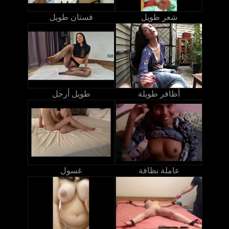
شعر طويل
فستان طويل
أظافر طويلة
طويل أرجل
عاملة نظافة
غسول