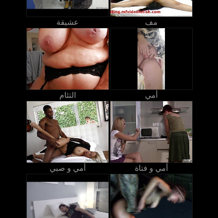
مف
عشيقة
أمي
التئام
أمي و فتاة
أمي و صبي