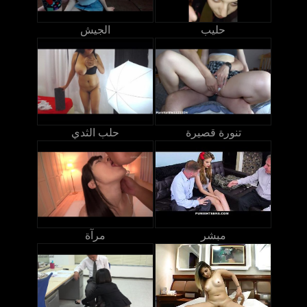
حليب
الجيش
تنورة قصيرة
حلب الثدي
مبشر
مرآة