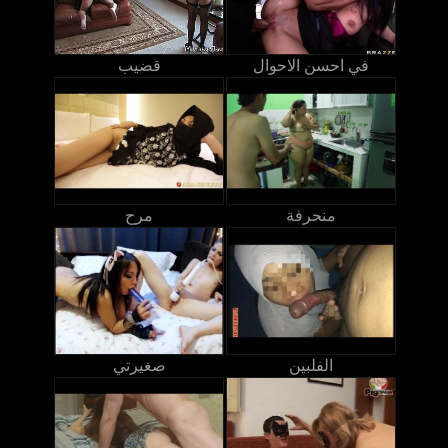
في احسن الاحوال
قضيب
منحرفة
مرح
الفلبين
صغيرتي