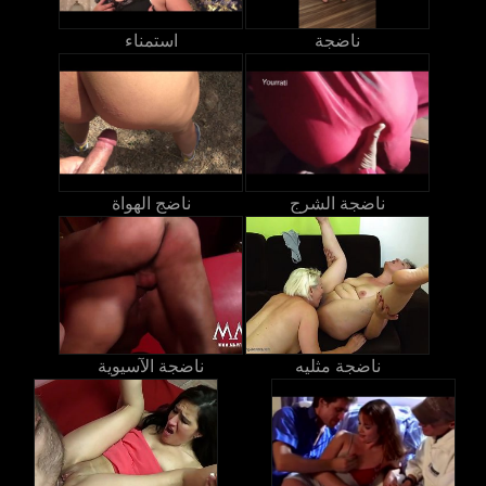
ناضجة
استمناء
ناضجة الشرج
ناضج الهواة
ناضجة مثليه
ناضجة الآسيوية