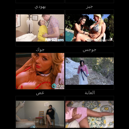
جيز
يهودي
جوجس
جوك
الغابة
غض