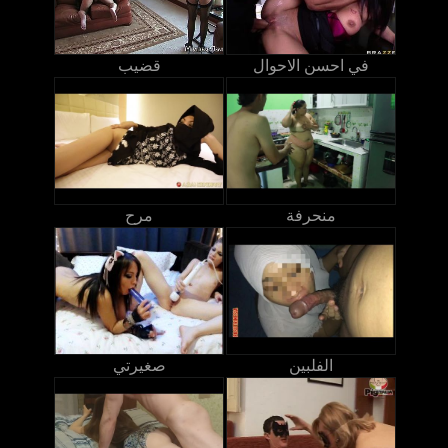
في احسن الاحوال
قضيب
منحرفة
مرح
الفلبين
صغيرتي