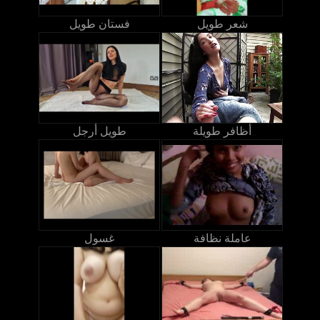
شعر طويل
فستان طويل
أظافر طويلة
طويل أرجل
عاملة نظافة
غسول