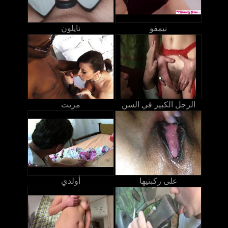
نيمفو
نايلون
الرجل الكبير في السن
مزيت
على ركبتيها
أولدي