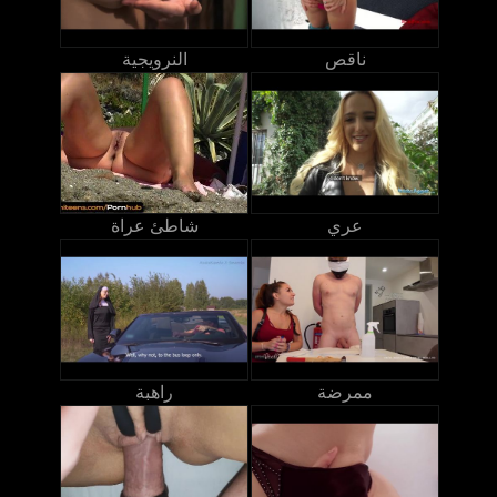
ناقص
النرويجية
عري
شاطئ عراة
ممرضة
راهبة