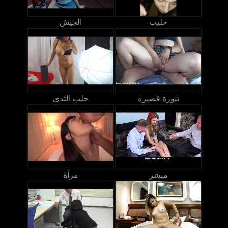
حليب
الجيش
تنورة قصيرة
حلب الثدي
مبشر
مرآة