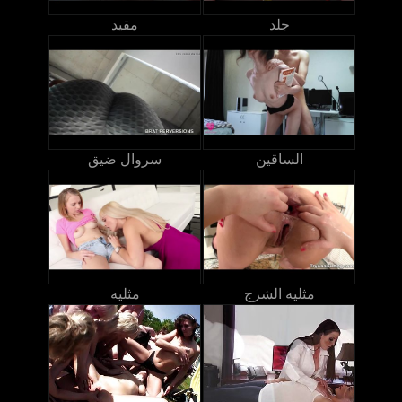
جلد
مقيد
الساقين
سروال ضيق
مثليه الشرج
مثليه