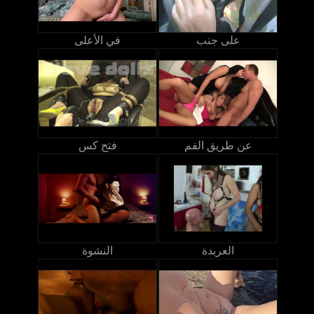
على جنب
في الأعلى
عن طريق الفم
فتح كس
العربدة
النشوة