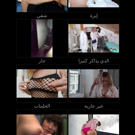
إبرة
شقي
الذي يذاكر كثيرا
جار
غير عارية
الحلمات