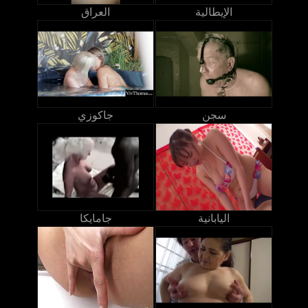
الإيطالية
العراق
سجن
جاكوزي
اليابانية
جامايكا