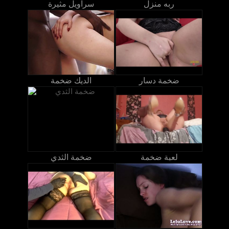
ربه منزل
سراويل مثيرة
ضخمة دسار
الديك ضخمة
لعبة ضخمة
ضخمة الثدي