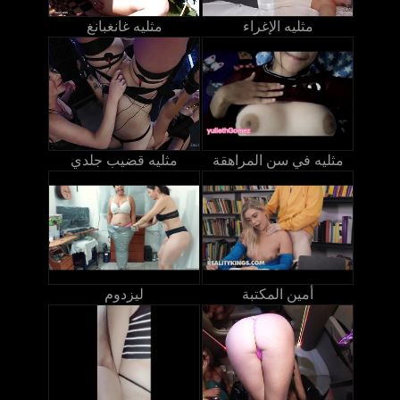
مثليه الإغراء
مثليه غانغبانغ
مثليه في سن المراهقة
مثليه قضيب جلدي
أمين المكتبة
ليزدوم