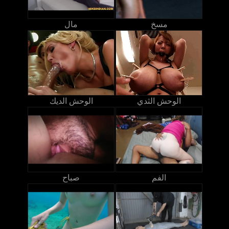
مسخ
مال
الوحش الثدي
الوحش الديك
الفم
صباح