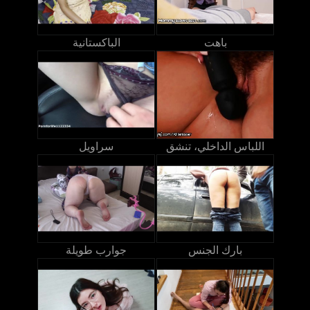
باهت
الباكستانية
اللباس الداخلي، تنشق
سراويل
بارك الجنس
جوارب طويلة