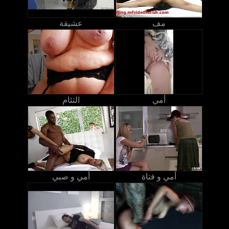
مف
عشيقة
أمي
التئام
أمي و فتاة
أمي و صبي