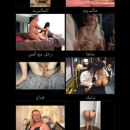
ماليدوم
الماليزية
مانغا
رجل مع كس
تدليك
قناع