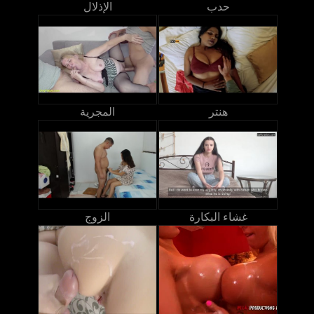
حدب
الإذلال
هنتر
المجرية
غشاء البكارة
الزوج