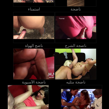
ناضجة
استمناء
ناضجة الشرج
ناضج الهواة
ناضجة مثليه
ناضجة الآسيوية