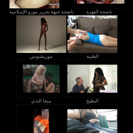
ناضجة العهرة
ناضجة جبهة تحرير مورو الإسلامية
الطبية
موريشيوس
البطيخ
ميجا الثدي