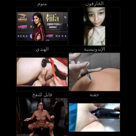
الخارقون
منوم
الإندونيسية
الهندي
حقنة
قابل للنفخ