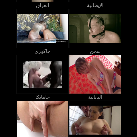
الإيطالية
العراق
سجن
جاكوزي
اليابانية
جامايكا