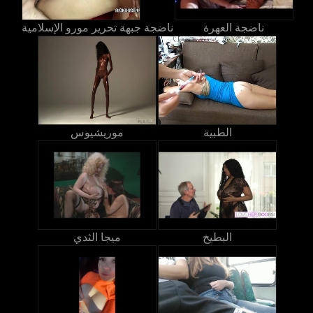
ناضجة العهرة
ناضجة جبهة تحرير مورو الإسلامية
الطبية
موريشيوس
البطيخ
ميجا الثدي