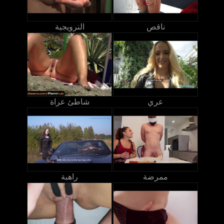
ناقص
النرويجية
عري
شاطئ عراة
ممرضة
راهبة