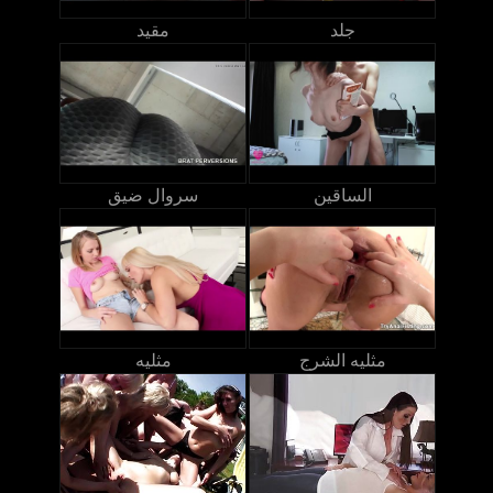
جلد
مقيد
الساقين
سروال ضيق
مثليه الشرج
مثليه