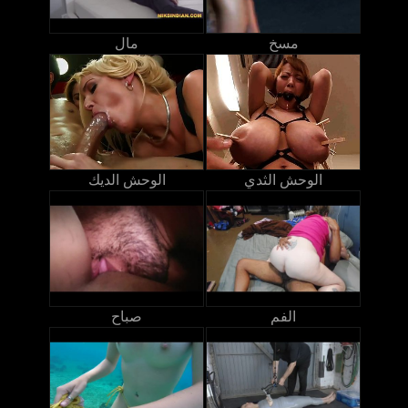
مسخ
مال
الوحش الثدي
الوحش الديك
الفم
صباح