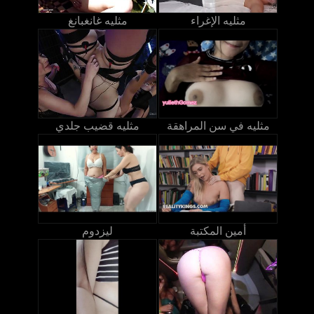
مثليه الإغراء
مثليه غانغبانغ
مثليه في سن المراهقة
مثليه قضيب جلدي
أمين المكتبة
ليزدوم