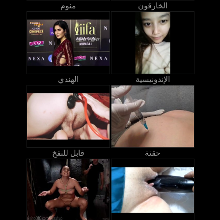
الخارقون
منوم
الإندونيسية
الهندي
حقنة
قابل للنفخ