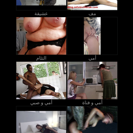
مف
عشيقة
أمي
التئام
أمي و فتاة
أمي و صبي