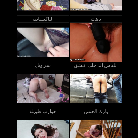
باهت
الباكستانية
اللباس الداخلي، تنشق
سراويل
بارك الجنس
جوارب طويلة