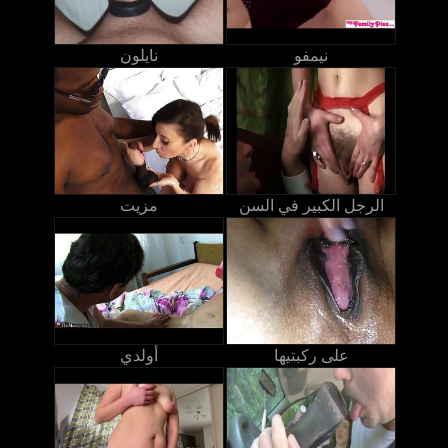
نيمفو
نايلون
الرجل الكبير في السن
مزيت
على ركبتيها
أولدي