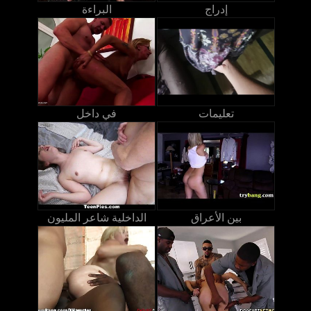
إدراج
البراءة
تعليمات
في داخل
بين الأعراق
الداخلية شاعر المليون