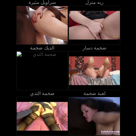
ربه منزل
سراويل مثيرة
ضخمة دسار
الديك ضخمة
لعبة ضخمة
ضخمة الثدي