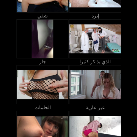
إبرة
شقي
الذي يذاكر كثيرا
جار
غير عارية
الحلمات