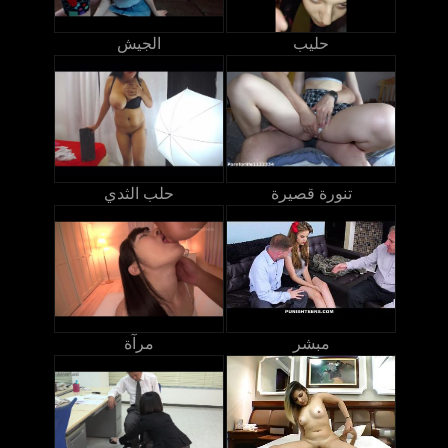
حليب
الجيش
تنورة قصيرة
حلب الثدي
مبشر
مرآة