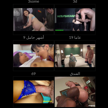
3some
3d
19 عاما
9 أشهر حامل
الفندق
69