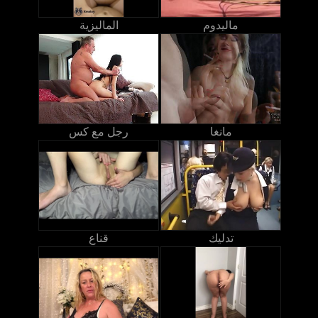
ماليدوم
الماليزية
مانغا
رجل مع كس
تدليك
قناع