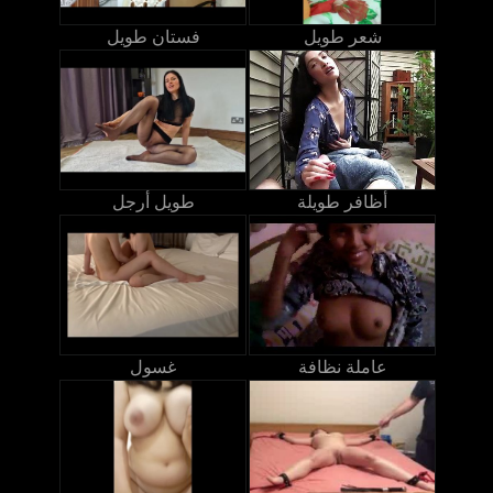
شعر طويل
فستان طويل
أظافر طويلة
طويل أرجل
عاملة نظافة
غسول