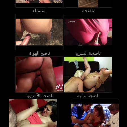
ناضجة
استمناء
ناضجة الشرج
ناضج الهواة
ناضجة مثليه
ناضجة الآسيوية