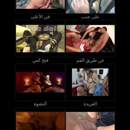
على جنب
في الأعلى
عن طريق الفم
فتح كس
العربدة
النشوة