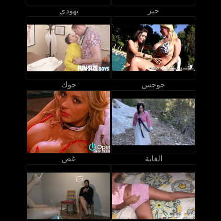
جيز
يهودي
جوجس
جوك
الغابة
غض