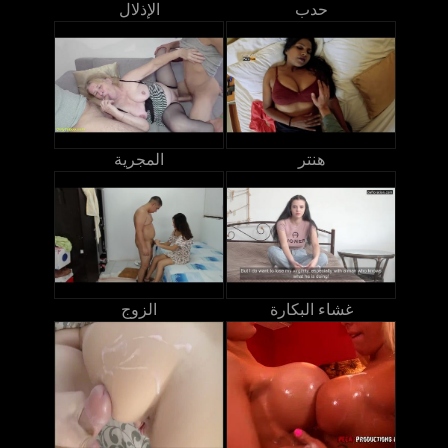
حدب
الإذلال
هنتر
المجرية
غشاء البكارة
الزوج