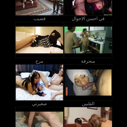
في احسن الاحوال
قضيب
منحرفة
مرح
الفلبين
صغيرتي