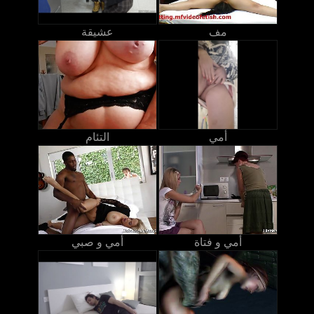
مف
عشيقة
أمي
التئام
أمي و فتاة
أمي و صبي