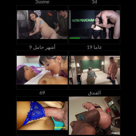
3some
3d
19 عاما
9 أشهر حامل
الفندق
69