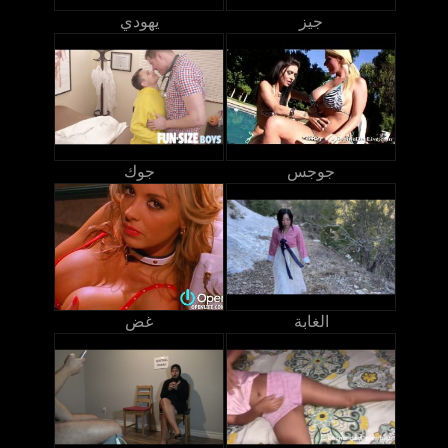
جيز
يهودي
جوجس
جوك
الغابة
غض