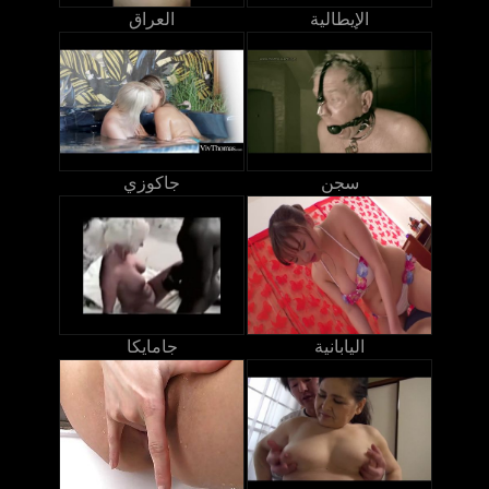
الإيطالية
العراق
سجن
جاكوزي
اليابانية
جامايكا