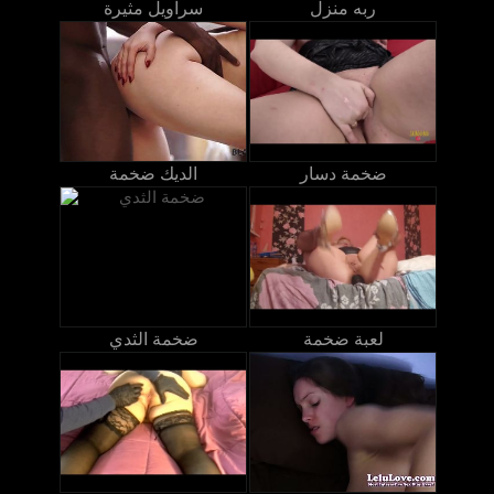
ربه منزل
سراويل مثيرة
ضخمة دسار
الديك ضخمة
لعبة ضخمة
ضخمة الثدي