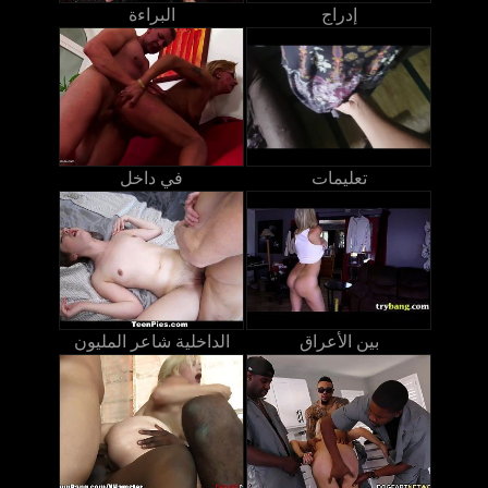
إدراج
البراءة
تعليمات
في داخل
بين الأعراق
الداخلية شاعر المليون