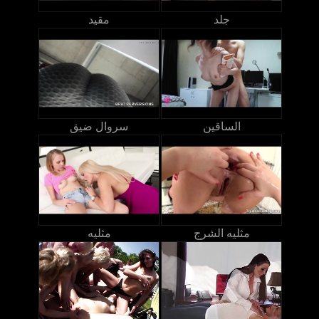
جلد
مقيد
الساقين
سروال ضيق
مثليه الشرج
مثليه