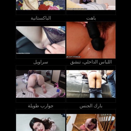
باهت
الباكستانية
اللباس الداخلي، تنشق
سراويل
بارك الجنس
جوارب طويلة