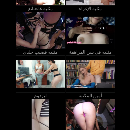
مثليه الإغراء
مثليه غانغبانغ
مثليه في سن المراهقة
مثليه قضيب جلدي
أمين المكتبة
ليزدوم