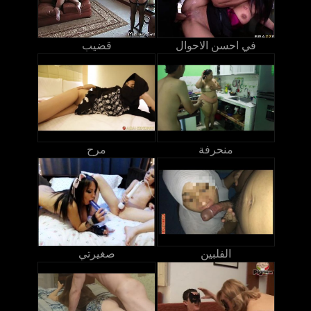
في احسن الاحوال
قضيب
منحرفة
مرح
الفلبين
صغيرتي