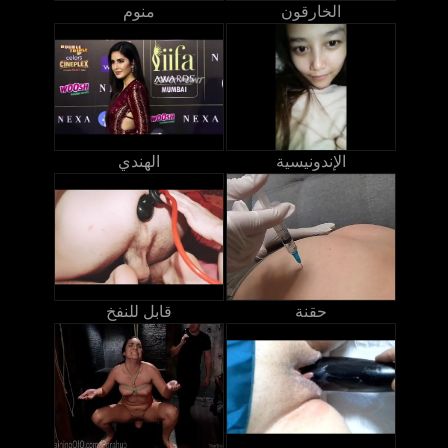
الخارقون
منوم
الإندونيسية
الهندي
حقنة
قابل للنفخ