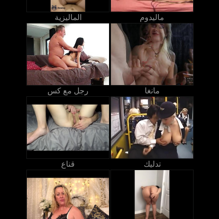
ماليدوم
الماليزية
مانغا
رجل مع كس
تدليك
قناع