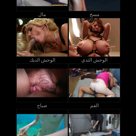
مسخ
مال
الوحش الثدي
الوحش الديك
الفم
صباح