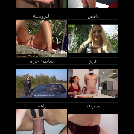
ناقص
النرويجية
عري
شاطئ عراة
ممرضة
راهبة