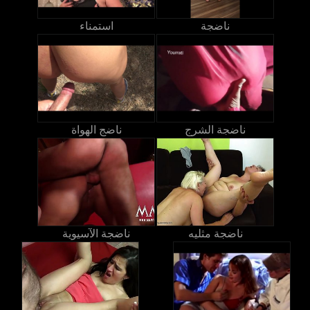
ناضجة
استمناء
ناضجة الشرج
ناضج الهواة
ناضجة مثليه
ناضجة الآسيوية