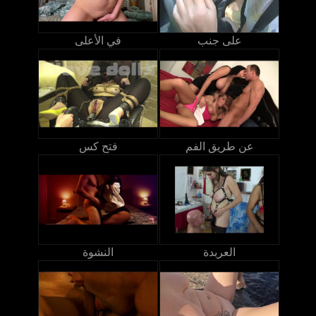
على جنب
في الأعلى
عن طريق الفم
فتح كس
العربدة
النشوة