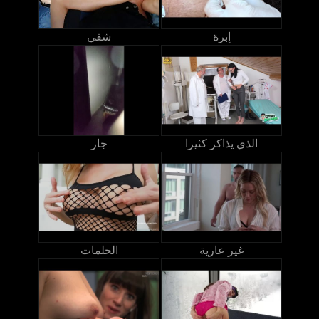
إبرة
شقي
الذي يذاكر كثيرا
جار
غير عارية
الحلمات