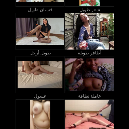
شعر طويل
فستان طويل
أظافر طويلة
طويل أرجل
عاملة نظافة
غسول