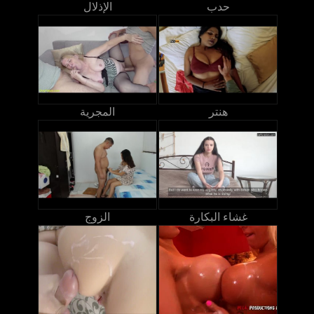
حدب
الإذلال
هنتر
المجرية
غشاء البكارة
الزوج