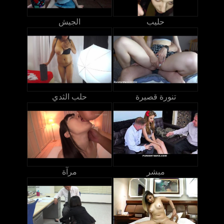
حليب
الجيش
تنورة قصيرة
حلب الثدي
مبشر
مرآة