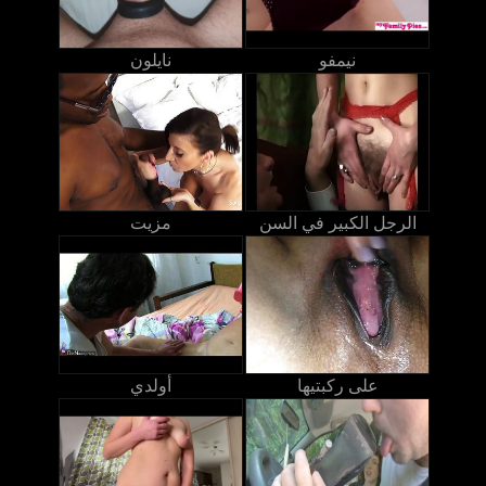
نيمفو
نايلون
الرجل الكبير في السن
مزيت
على ركبتيها
أولدي