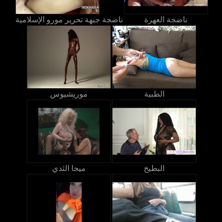
ناضجة العهرة
ناضجة جبهة تحرير مورو الإسلامية
الطبية
موريشيوس
البطيخ
ميجا الثدي