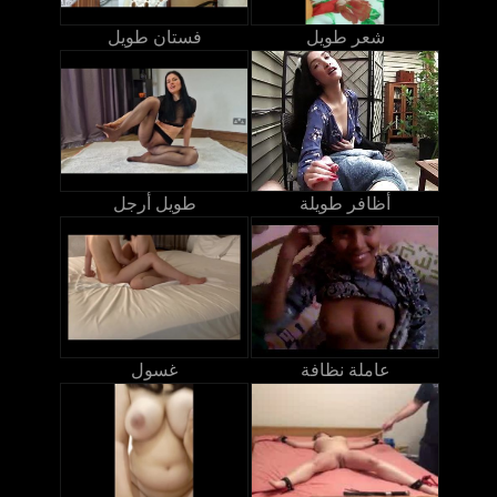
شعر طويل
فستان طويل
أظافر طويلة
طويل أرجل
عاملة نظافة
غسول