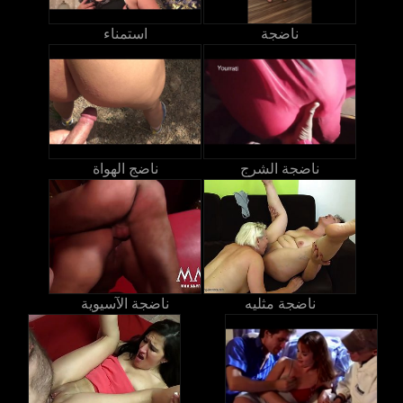
ناضجة
استمناء
ناضجة الشرج
ناضج الهواة
ناضجة مثليه
ناضجة الآسيوية