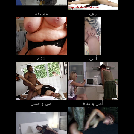
مف
عشيقة
أمي
التئام
أمي و فتاة
أمي و صبي