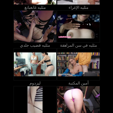
مثليه الإغراء
مثليه غانغبانغ
مثليه في سن المراهقة
مثليه قضيب جلدي
أمين المكتبة
ليزدوم