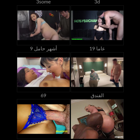
3some
3d
19 عاما
9 أشهر حامل
الفندق
69