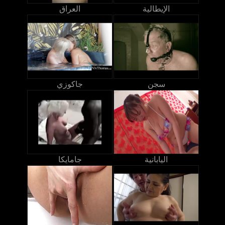
الإيطالية
العراق
سجن
جاكوزي
اليابانية
جامايكا