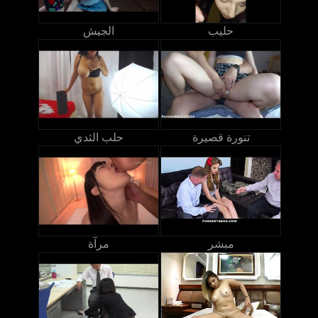
حليب
الجيش
تنورة قصيرة
حلب الثدي
مبشر
مرآة