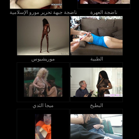
ناضجة العهرة
ناضجة جبهة تحرير مورو الإسلامية
الطبية
موريشيوس
البطيخ
ميجا الثدي