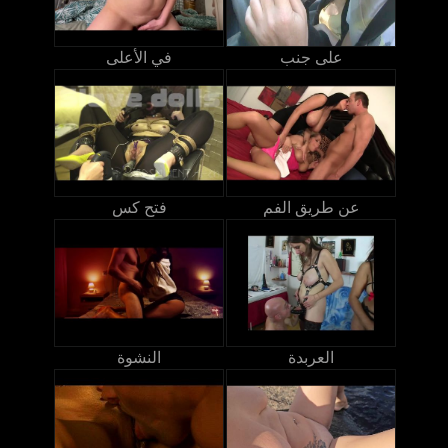
على جنب
في الأعلى
عن طريق الفم
فتح كس
العربدة
النشوة