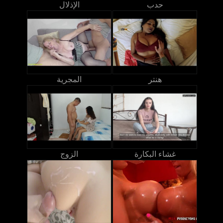
حدب
الإذلال
هنتر
المجرية
غشاء البكارة
الزوج