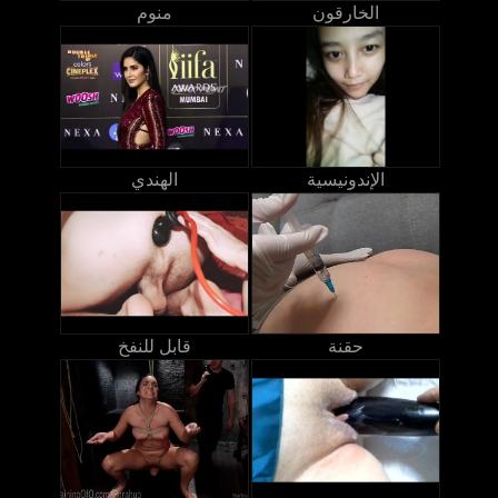
الخارقون
منوم
الإندونيسية
الهندي
حقنة
قابل للنفخ