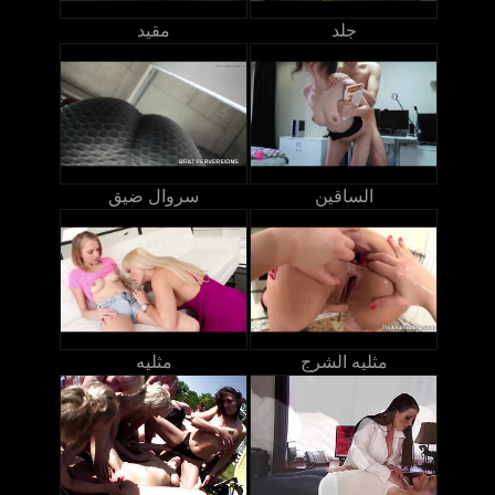
جلد
مقيد
الساقين
سروال ضيق
مثليه الشرج
مثليه