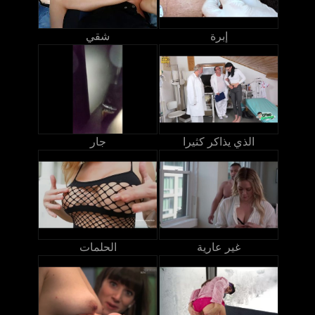
إبرة
شقي
الذي يذاكر كثيرا
جار
غير عارية
الحلمات