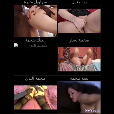
ربه منزل
سراويل مثيرة
ضخمة دسار
الديك ضخمة
لعبة ضخمة
ضخمة الثدي