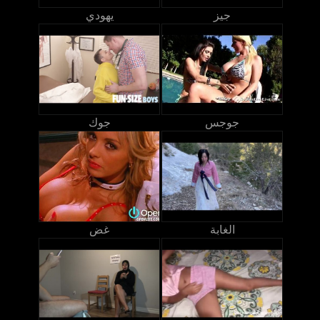
جيز
يهودي
جوجس
جوك
الغابة
غض