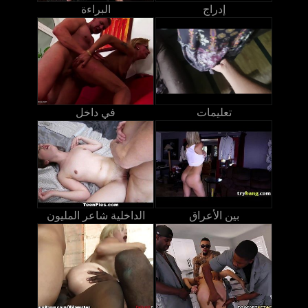
إدراج
البراءة
تعليمات
في داخل
بين الأعراق
الداخلية شاعر المليون