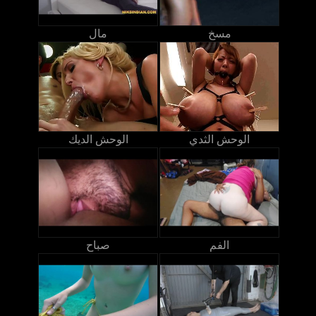
مسخ
مال
الوحش الثدي
الوحش الديك
الفم
صباح