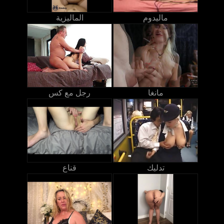
ماليدوم
الماليزية
مانغا
رجل مع كس
تدليك
قناع