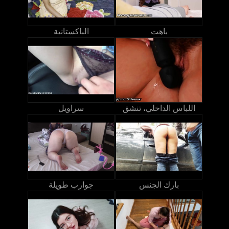
باهت
الباكستانية
اللباس الداخلي، تنشق
سراويل
بارك الجنس
جوارب طويلة