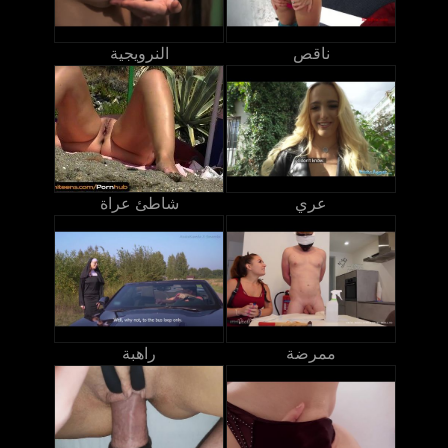
ناقص
النرويجية
عري
شاطئ عراة
ممرضة
راهبة