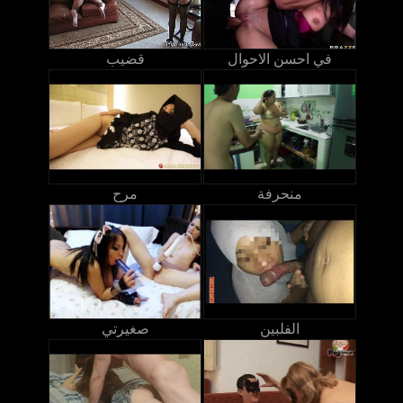
في احسن الاحوال
قضيب
منحرفة
مرح
الفلبين
صغيرتي