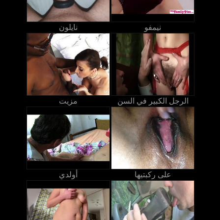
نيمفو
نايلون
الرجل الكبير في السن
مزيت
على ركبتيها
أولدي