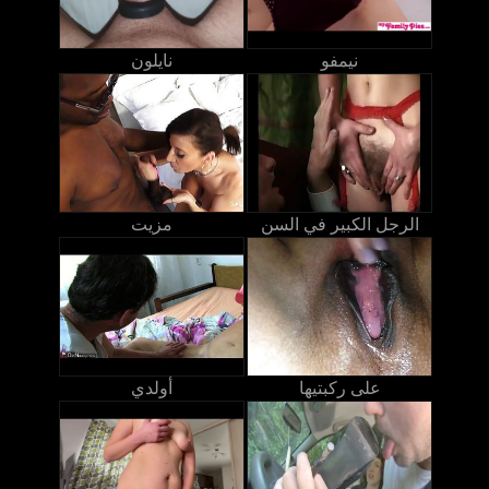
نيمفو
نايلون
الرجل الكبير في السن
مزيت
على ركبتيها
أولدي