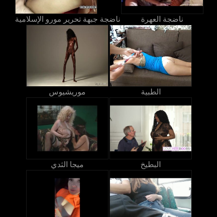
ناضجة العهرة
ناضجة جبهة تحرير مورو الإسلامية
الطبية
موريشيوس
البطيخ
ميجا الثدي