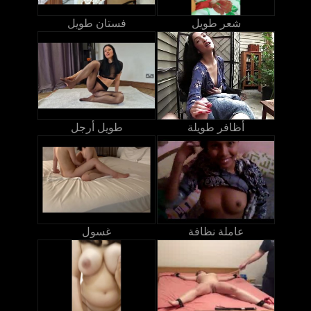
شعر طويل
فستان طويل
أظافر طويلة
طويل أرجل
عاملة نظافة
غسول