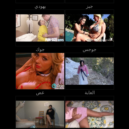
جيز
يهودي
جوجس
جوك
الغابة
غض