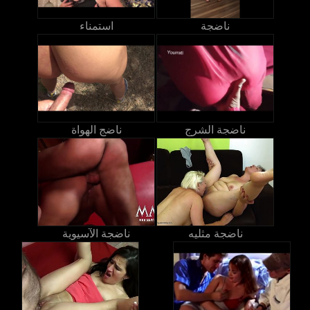
ناضجة
استمناء
ناضجة الشرج
ناضج الهواة
ناضجة مثليه
ناضجة الآسيوية