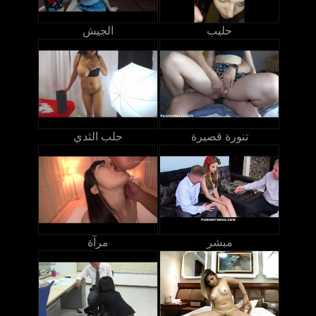
حليب
الجيش
تنورة قصيرة
حلب الثدي
مبشر
مرآة