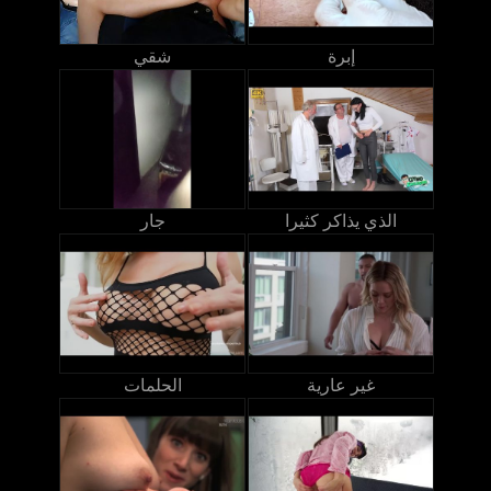
إبرة
شقي
الذي يذاكر كثيرا
جار
غير عارية
الحلمات