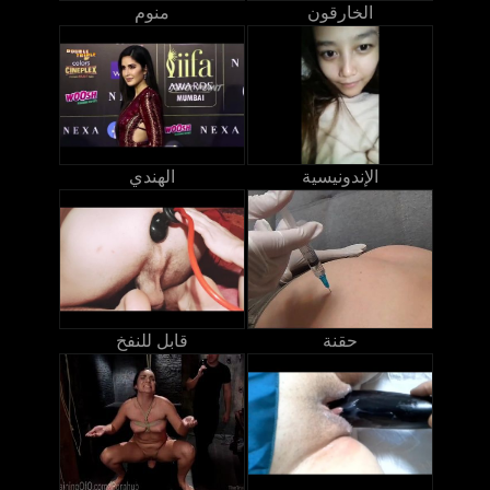
الخارقون
منوم
الإندونيسية
الهندي
حقنة
قابل للنفخ