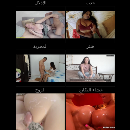
حدب
الإذلال
هنتر
المجرية
غشاء البكارة
الزوج