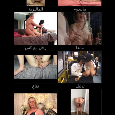
ماليدوم
الماليزية
مانغا
رجل مع كس
تدليك
قناع