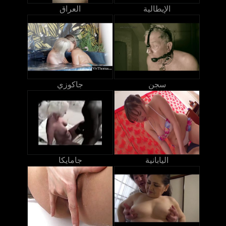
الإيطالية
العراق
سجن
جاكوزي
اليابانية
جامايكا