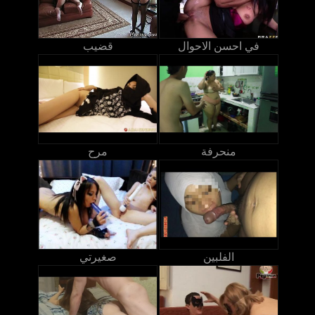
في احسن الاحوال
قضيب
منحرفة
مرح
الفلبين
صغيرتي