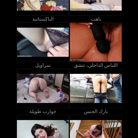
باهت
الباكستانية
اللباس الداخلي، تنشق
سراويل
بارك الجنس
جوارب طويلة