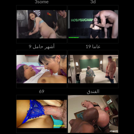
3some
3d
19 عاما
9 أشهر حامل
الفندق
69