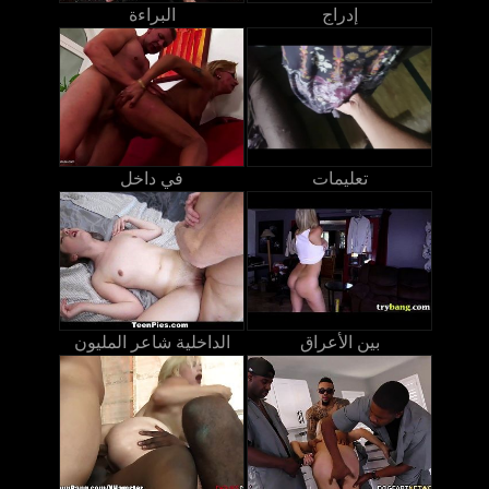
إدراج
البراءة
تعليمات
في داخل
بين الأعراق
الداخلية شاعر المليون