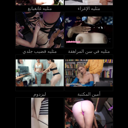
مثليه الإغراء
مثليه غانغبانغ
مثليه في سن المراهقة
مثليه قضيب جلدي
أمين المكتبة
ليزدوم