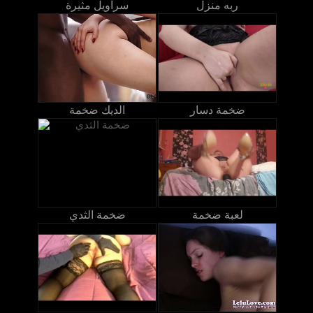
ربه منزل
سراويل مثيرة
ضخمة دسار
الديك ضخمة
لعبة ضخمة
ضخمة الثدي