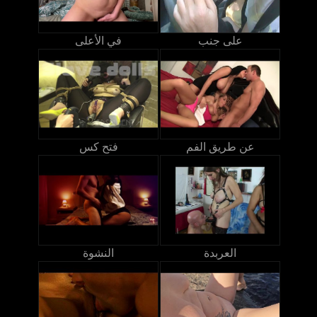
على جنب
في الأعلى
عن طريق الفم
فتح كس
العربدة
النشوة