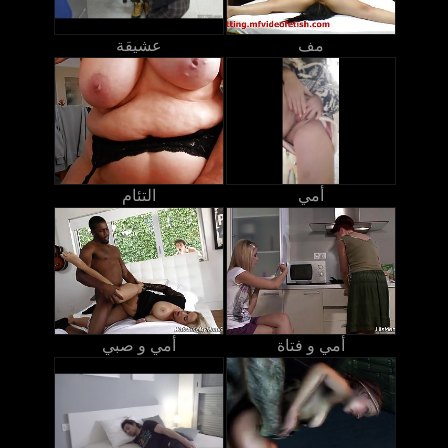
مف
عشيقة
أمي
التئام
أمي و فتاة
أمي و صبي