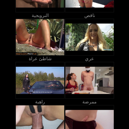
ناقص
النرويجية
عري
شاطئ عراة
ممرضة
راهبة