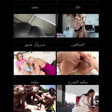
جلد
مقيد
الساقين
سروال ضيق
مثليه الشرج
مثليه