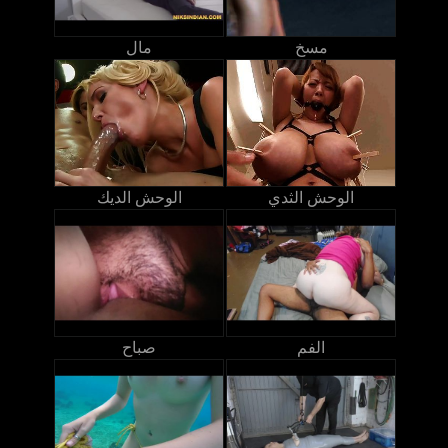
مسخ
مال
الوحش الثدي
الوحش الديك
الفم
صباح