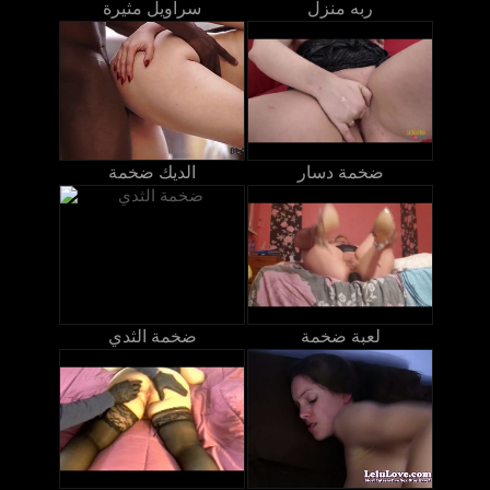
ربه منزل
سراويل مثيرة
ضخمة دسار
الديك ضخمة
لعبة ضخمة
ضخمة الثدي