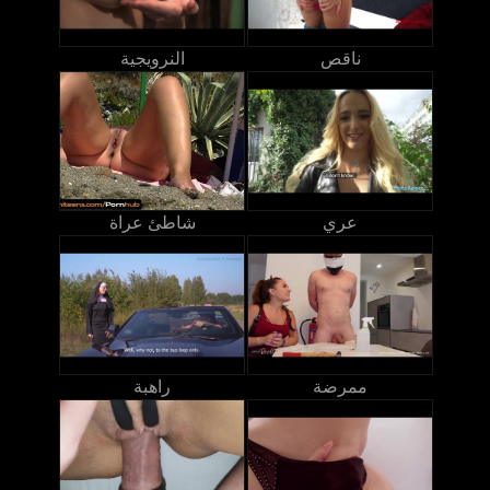
ناقص
النرويجية
عري
شاطئ عراة
ممرضة
راهبة