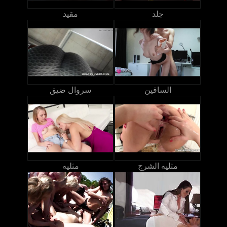
جلد
مقيد
الساقين
سروال ضيق
مثليه الشرج
مثليه