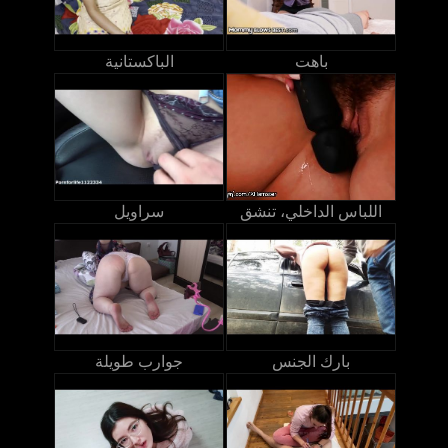
باهت
الباكستانية
اللباس الداخلي، تنشق
سراويل
بارك الجنس
جوارب طويلة