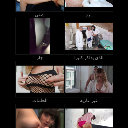
إبرة
شقي
الذي يذاكر كثيرا
جار
غير عارية
الحلمات