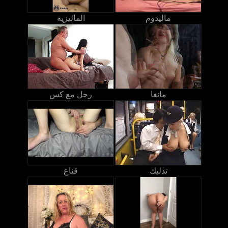
ماليدوم
الماليزية
مانغا
رجل مع كس
تدليك
قناع