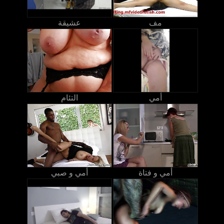
مف
عشيقة
أمي
التئام
أمي و فتاة
أمي و صبي