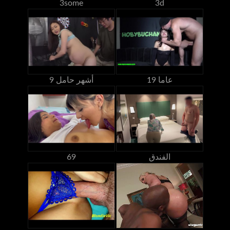
3some
3d
19 عاما
9 أشهر حامل
الفندق
69