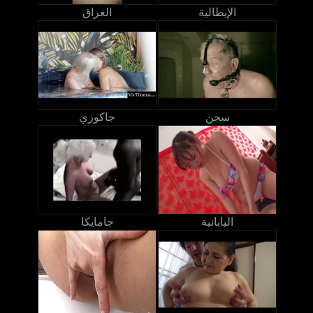
الإيطالية
العراق
سجن
جاكوزي
اليابانية
جامايكا