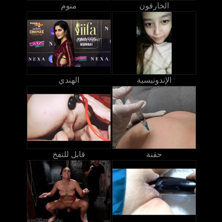
الخارقون
منوم
الإندونيسية
الهندي
حقنة
قابل للنفخ