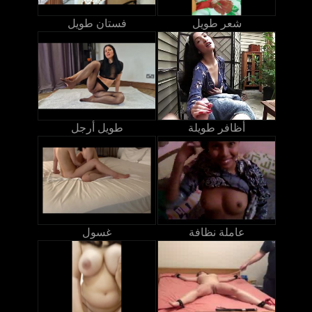
شعر طويل
فستان طويل
أظافر طويلة
طويل أرجل
عاملة نظافة
غسول