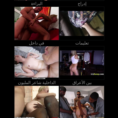
إدراج
البراءة
تعليمات
في داخل
بين الأعراق
الداخلية شاعر المليون