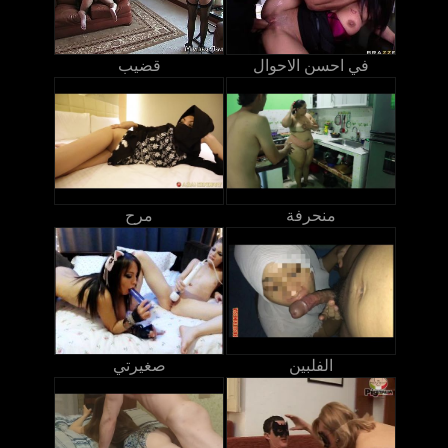
في احسن الاحوال
قضيب
منحرفة
مرح
الفلبين
صغيرتي