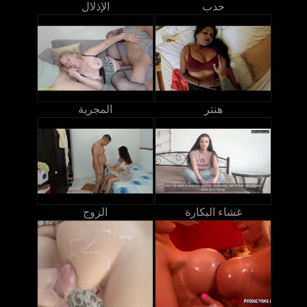
حدب
الإذلال
هنتر
المجرية
غشاء البكارة
الزوج