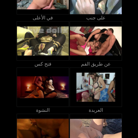
على جنب
في الأعلى
عن طريق الفم
فتح كس
العربدة
النشوة