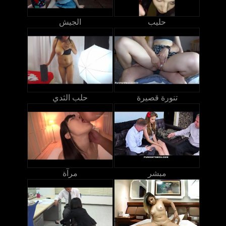
حليب
الجيش
تنورة قصيرة
حلب الثدي
مبشر
مرآة