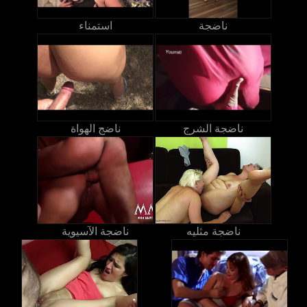
ناضجة
استمناء
ناضجة الشرج
ناضج الهواة
ناضجة مثليه
ناضجة الآسيوية