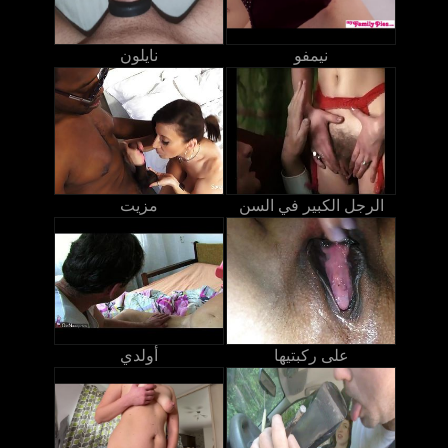
نيمفو
نايلون
الرجل الكبير في السن
مزيت
على ركبتيها
أولدي