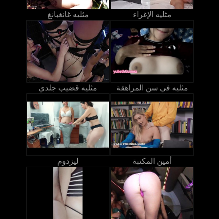
مثليه الإغراء
مثليه غانغبانغ
مثليه في سن المراهقة
مثليه قضيب جلدي
أمين المكتبة
ليزدوم