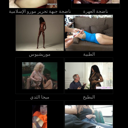
ناضجة العهرة
ناضجة جبهة تحرير مورو الإسلامية
الطبية
موريشيوس
البطيخ
ميجا الثدي