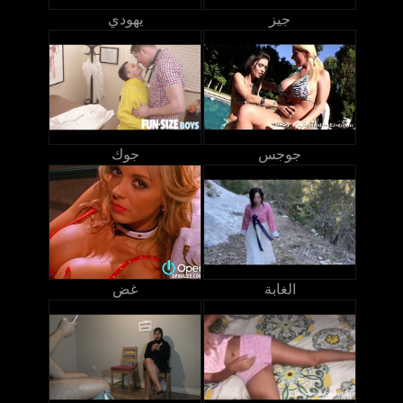
جيز
يهودي
جوجس
جوك
الغابة
غض