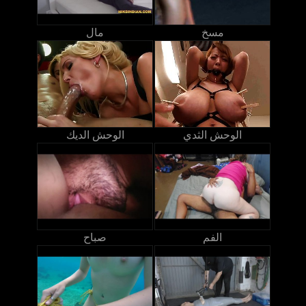
مسخ
مال
الوحش الثدي
الوحش الديك
الفم
صباح