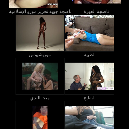
ناضجة العهرة
ناضجة جبهة تحرير مورو الإسلامية
الطبية
موريشيوس
البطيخ
ميجا الثدي