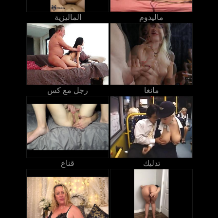
ماليدوم
الماليزية
مانغا
رجل مع كس
تدليك
قناع