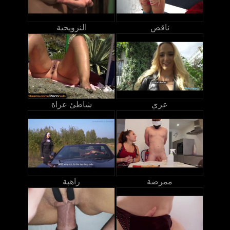
ناقص
النرويجية
عري
شاطئ عراة
ممرضة
راهبة