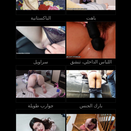
باهت
الباكستانية
اللباس الداخلي، تنشق
سراويل
بارك الجنس
جوارب طويلة