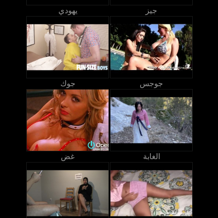
جيز
يهودي
جوجس
جوك
الغابة
غض