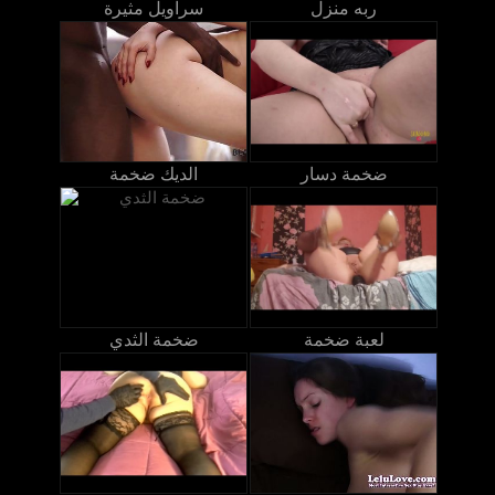
ربه منزل
سراويل مثيرة
ضخمة دسار
الديك ضخمة
لعبة ضخمة
ضخمة الثدي