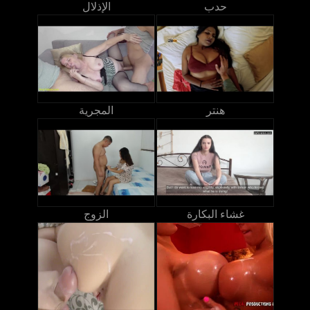
حدب
الإذلال
هنتر
المجرية
غشاء البكارة
الزوج