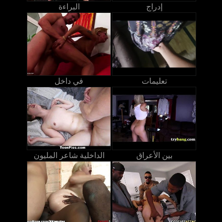
إدراج
البراءة
تعليمات
في داخل
بين الأعراق
الداخلية شاعر المليون