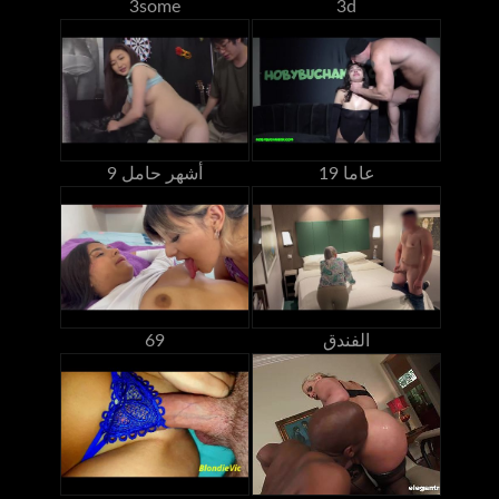
3some
3d
19 عاما
9 أشهر حامل
الفندق
69