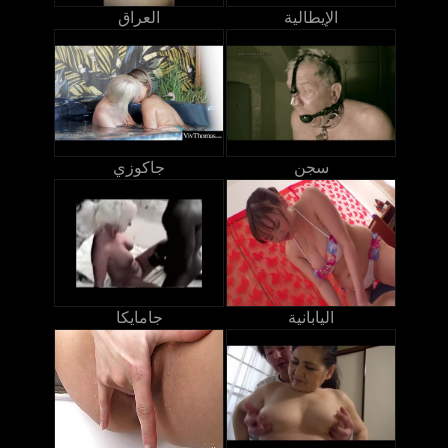
الإيطالية
العراق
سجن
جاكوزي
اليابانية
جامايكا