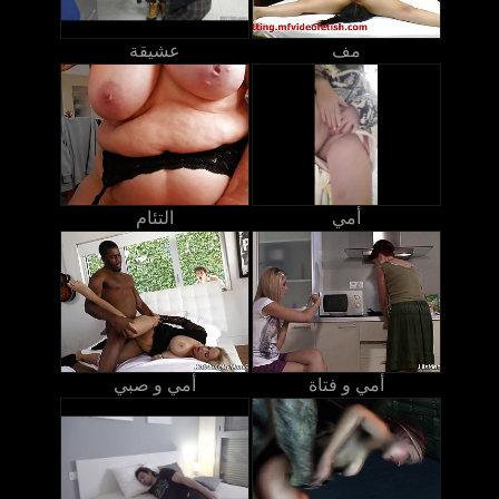
مف
عشيقة
أمي
التئام
أمي و فتاة
أمي و صبي