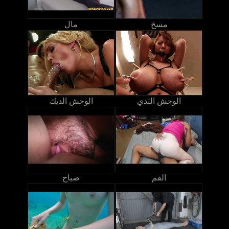
مسخ
مال
الوحش الثدي
الوحش الديك
الفم
صباح