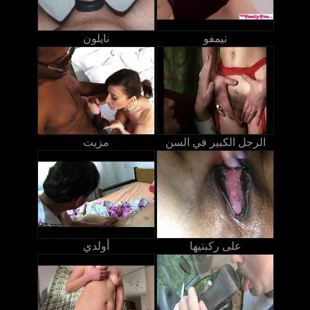
نيمفو
نايلون
الرجل الكبير في السن
مزيت
على ركبتيها
أولدي