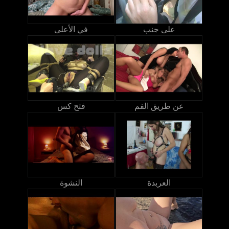
على جنب
في الأعلى
عن طريق الفم
فتح كس
العربدة
النشوة