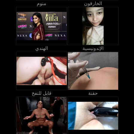
الخارقون
منوم
الإندونيسية
الهندي
حقنة
قابل للنفخ