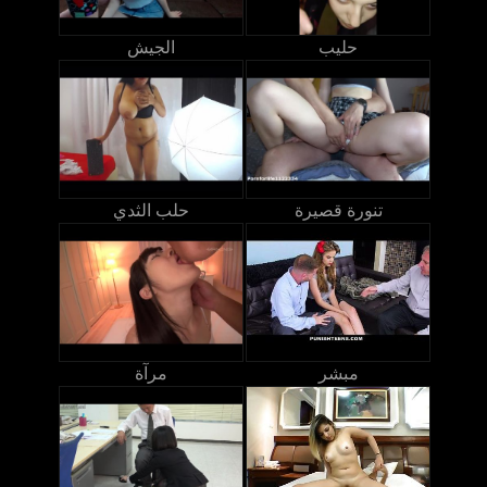
حليب
الجيش
تنورة قصيرة
حلب الثدي
مبشر
مرآة