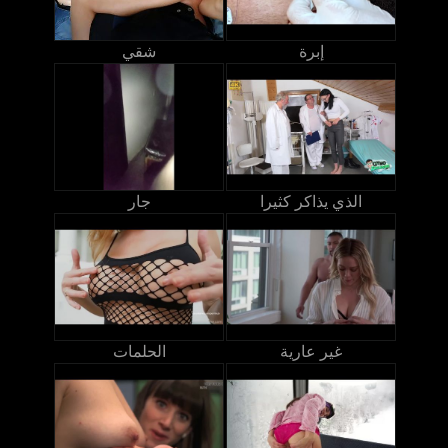
إبرة
شقي
الذي يذاكر كثيرا
جار
غير عارية
الحلمات