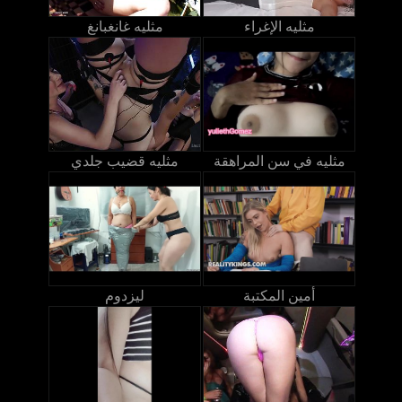
مثليه الإغراء
مثليه غانغبانغ
مثليه في سن المراهقة
مثليه قضيب جلدي
أمين المكتبة
ليزدوم