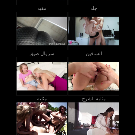
جلد
مقيد
الساقين
سروال ضيق
مثليه الشرج
مثليه