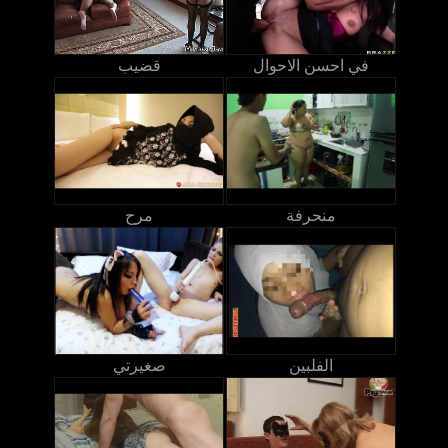
في احسن الاحوال
قضيب
منحرفة
مرح
الفلبين
صغيرتي