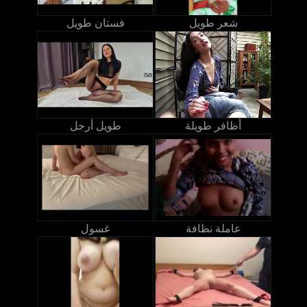
شعر طويل
فستان طويل
أظافر طويلة
طويل أرجل
عاملة نظافة
غسول