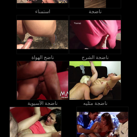
ناضجة
استمناء
ناضجة الشرج
ناضج الهواة
ناضجة مثليه
ناضجة الآسيوية