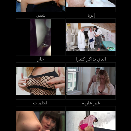
إبرة
شقي
الذي يذاكر كثيرا
جار
غير عارية
الحلمات