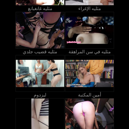
مثليه الإغراء
مثليه غانغبانغ
مثليه في سن المراهقة
مثليه قضيب جلدي
أمين المكتبة
ليزدوم