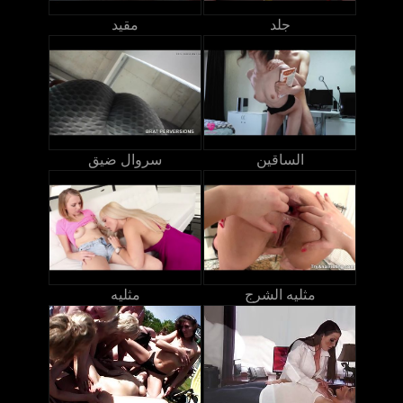
جلد
مقيد
الساقين
سروال ضيق
مثليه الشرج
مثليه