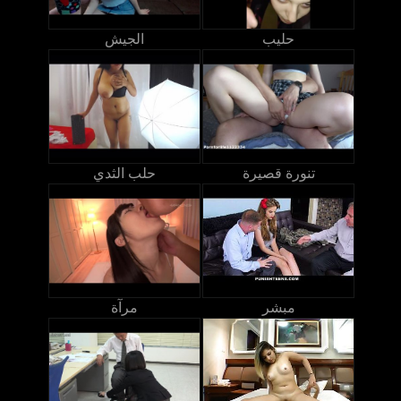
حليب
الجيش
تنورة قصيرة
حلب الثدي
مبشر
مرآة