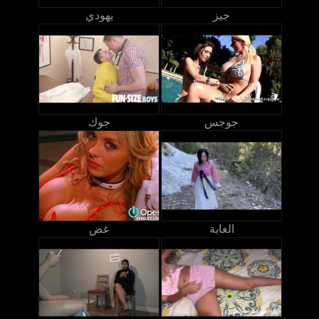
جيز
يهودي
جوجس
جوك
الغابة
غض