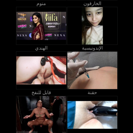
الخارقون
منوم
الإندونيسية
الهندي
حقنة
قابل للنفخ