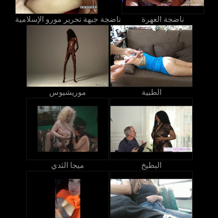
ناضجة العهرة
ناضجة جبهة تحرير مورو الإسلامية
الطبية
موريشيوس
البطيخ
ميجا الثدي