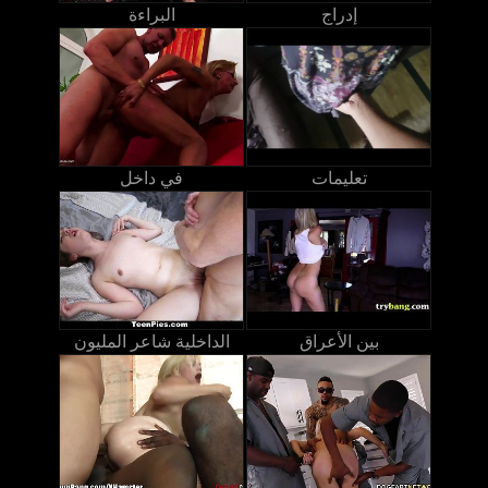
إدراج
البراءة
تعليمات
في داخل
بين الأعراق
الداخلية شاعر المليون