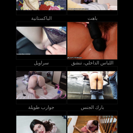
باهت
الباكستانية
اللباس الداخلي، تنشق
سراويل
بارك الجنس
جوارب طويلة