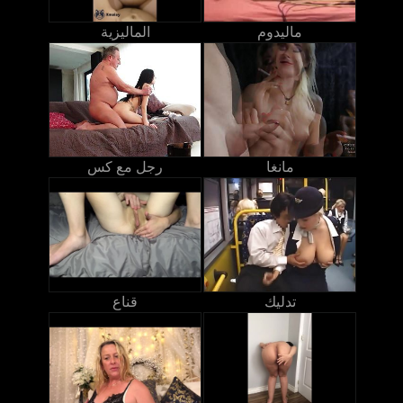
ماليدوم
الماليزية
مانغا
رجل مع كس
تدليك
قناع