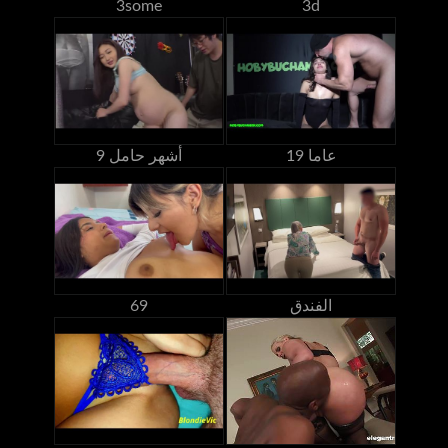
3some
3d
19 عاما
9 أشهر حامل
الفندق
69