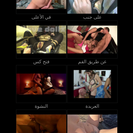
على جنب
في الأعلى
عن طريق الفم
فتح كس
العربدة
النشوة