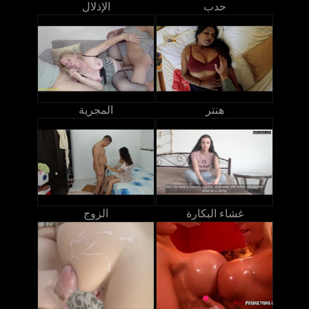
حدب
الإذلال
هنتر
المجرية
غشاء البكارة
الزوج