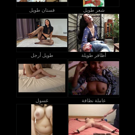
شعر طويل
فستان طويل
أظافر طويلة
طويل أرجل
عاملة نظافة
غسول