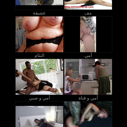
مف
عشيقة
أمي
التئام
أمي و فتاة
أمي و صبي