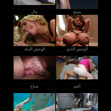
مسخ
مال
الوحش الثدي
الوحش الديك
الفم
صباح