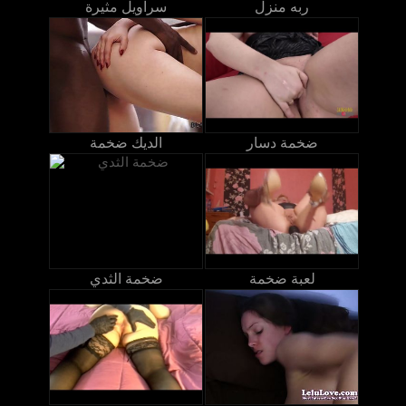
ربه منزل
سراويل مثيرة
ضخمة دسار
الديك ضخمة
لعبة ضخمة
ضخمة الثدي