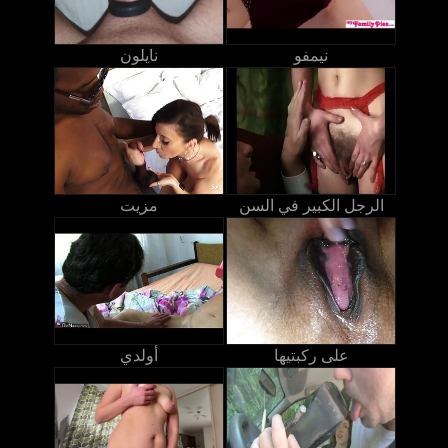
نيمفو
نايلون
الرجل الكبير في السن
مزيت
على ركبتيها
أولدي