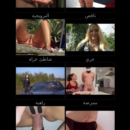
ناقص
النرويجية
عري
شاطئ عراة
ممرضة
راهبة