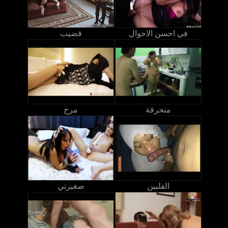
في احسن الاحوال
قضيب
منحرفة
مرح
الفلبين
صغيرتي