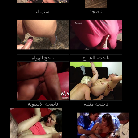
ناضجة
استمناء
ناضجة الشرج
ناضج الهواة
ناضجة مثليه
ناضجة الآسيوية