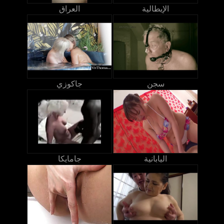
الإيطالية
العراق
سجن
جاكوزي
اليابانية
جامايكا