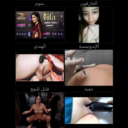
الخارقون
منوم
الإندونيسية
الهندي
حقنة
قابل للنفخ