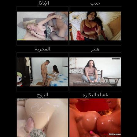
حدب
الإذلال
هنتر
المجرية
غشاء البكارة
الزوج