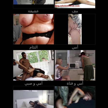
مف
عشيقة
أمي
التئام
أمي و فتاة
أمي و صبي