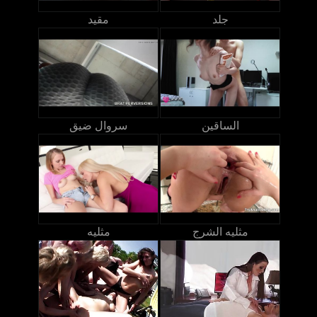
جلد
مقيد
الساقين
سروال ضيق
مثليه الشرج
مثليه