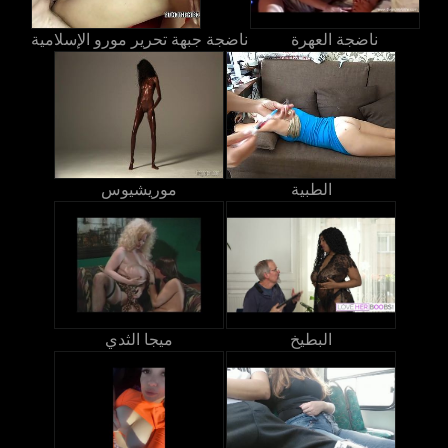
ناضجة العهرة
ناضجة جبهة تحرير مورو الإسلامية
الطبية
موريشيوس
البطيخ
ميجا الثدي