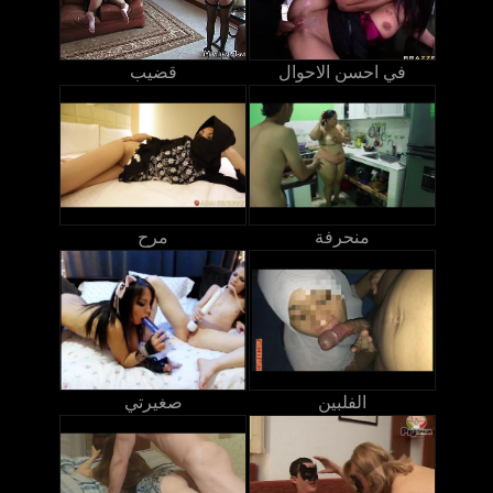
في احسن الاحوال
قضيب
منحرفة
مرح
الفلبين
صغيرتي