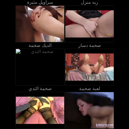
ربه منزل
سراويل مثيرة
ضخمة دسار
الديك ضخمة
لعبة ضخمة
ضخمة الثدي