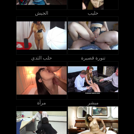
حليب
الجيش
تنورة قصيرة
حلب الثدي
مبشر
مرآة