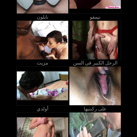
نيمفو
نايلون
الرجل الكبير في السن
مزيت
على ركبتيها
أولدي