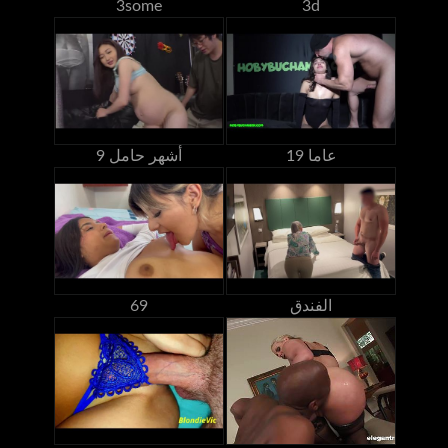
3some
3d
19 عاما
9 أشهر حامل
الفندق
69