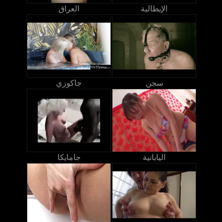
الإيطالية
العراق
سجن
جاكوزي
اليابانية
جامايكا