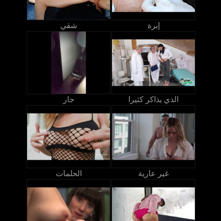
إبرة
شقي
الذي يذاكر كثيرا
جار
غير عارية
الحلمات