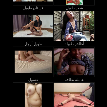
شعر طويل
فستان طويل
أظافر طويلة
طويل أرجل
عاملة نظافة
غسول