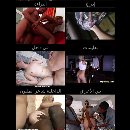
إدراج
البراءة
تعليمات
في داخل
بين الأعراق
الداخلية شاعر المليون