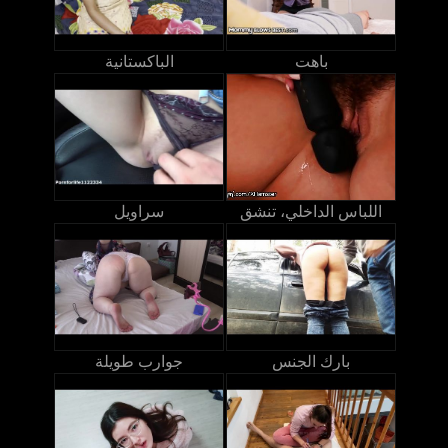
باهت
الباكستانية
اللباس الداخلي، تنشق
سراويل
بارك الجنس
جوارب طويلة