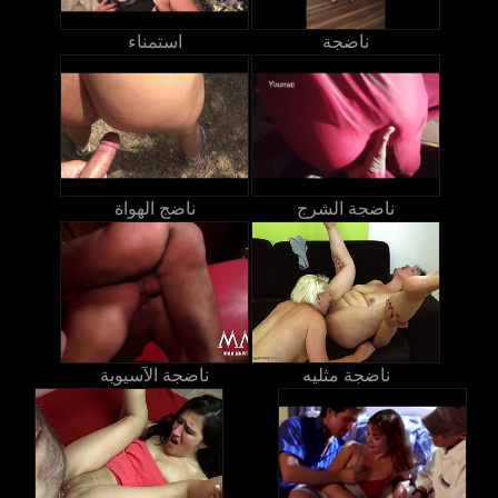
ناضجة
استمناء
ناضجة الشرج
ناضج الهواة
ناضجة مثليه
ناضجة الآسيوية