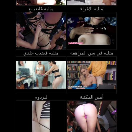
مثليه الإغراء
مثليه غانغبانغ
مثليه في سن المراهقة
مثليه قضيب جلدي
أمين المكتبة
ليزدوم