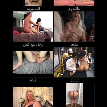
ماليدوم
الماليزية
مانغا
رجل مع كس
تدليك
قناع