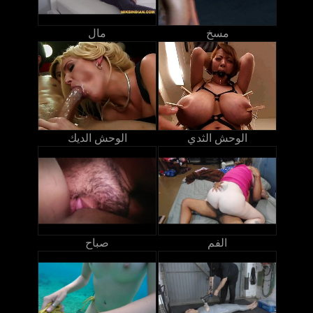
مسخ
مال
الوحش الثدي
الوحش الديك
الفم
صباح