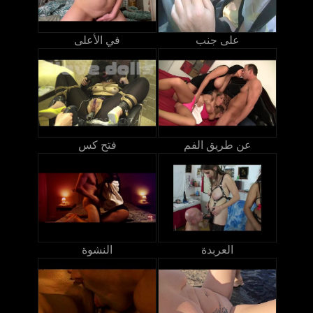
على جنب
في الأعلى
عن طريق الفم
فتح كس
العربدة
النشوة