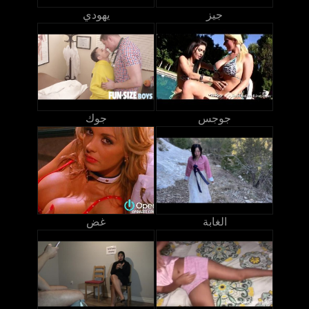
جيز
يهودي
جوجس
جوك
الغابة
غض