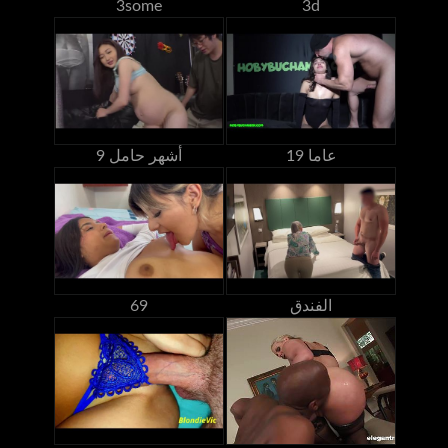
3some
3d
19 عاما
9 أشهر حامل
الفندق
69