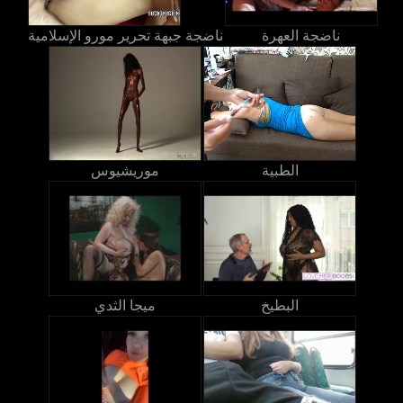
ناضجة العهرة
ناضجة جبهة تحرير مورو الإسلامية
الطبية
موريشيوس
البطيخ
ميجا الثدي