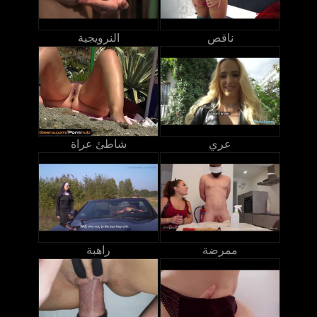
ناقص
النرويجية
عري
شاطئ عراة
ممرضة
راهبة