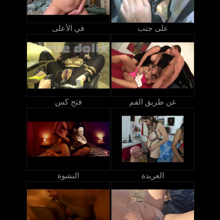
على جنب
في الأعلى
عن طريق الفم
فتح كس
العربدة
النشوة