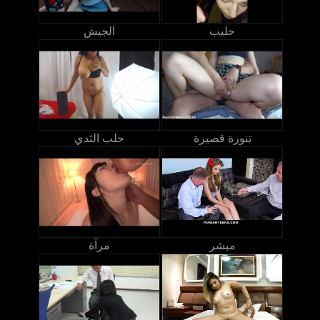
حليب
الجيش
تنورة قصيرة
حلب الثدي
مبشر
مرآة