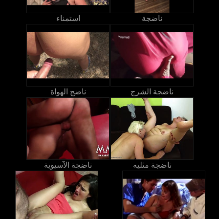
ناضجة
استمناء
ناضجة الشرج
ناضج الهواة
ناضجة مثليه
ناضجة الآسيوية