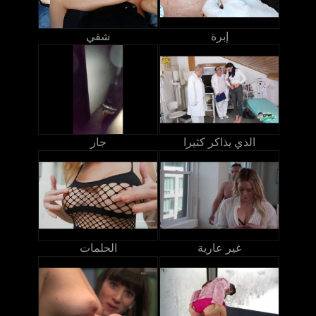
إبرة
شقي
الذي يذاكر كثيرا
جار
غير عارية
الحلمات