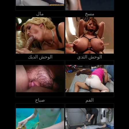
مسخ
مال
الوحش الثدي
الوحش الديك
الفم
صباح