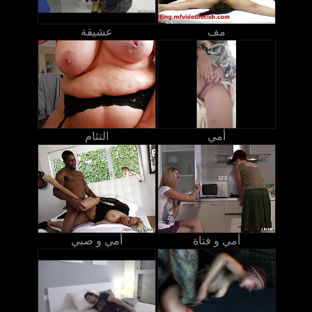
مف
عشيقة
أمي
التئام
أمي و فتاة
أمي و صبي