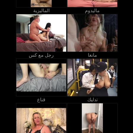
ماليدوم
الماليزية
مانغا
رجل مع كس
تدليك
قناع