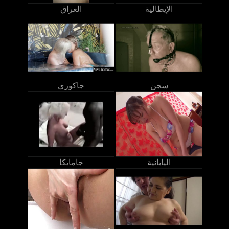
الإيطالية
العراق
سجن
جاكوزي
اليابانية
جامايكا