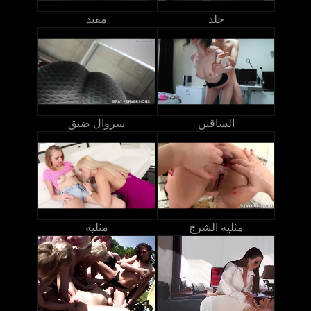
جلد
مقيد
الساقين
سروال ضيق
مثليه الشرج
مثليه