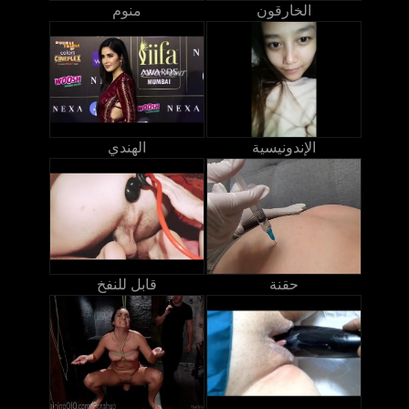
الخارقون
منوم
الإندونيسية
الهندي
حقنة
قابل للنفخ