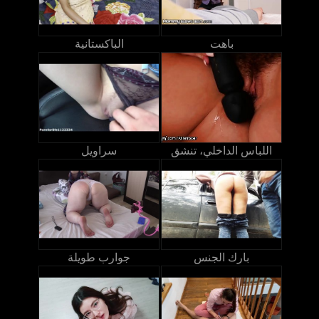
باهت
الباكستانية
اللباس الداخلي، تنشق
سراويل
بارك الجنس
جوارب طويلة