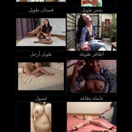
شعر طويل
فستان طويل
أظافر طويلة
طويل أرجل
عاملة نظافة
غسول