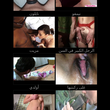
نيمفو
نايلون
الرجل الكبير في السن
مزيت
على ركبتيها
أولدي