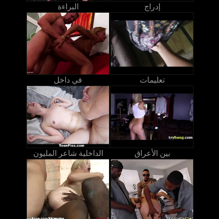
إدراج
البراءة
تعليمات
في داخل
بين الأعراق
الداخلية شاعر المليون