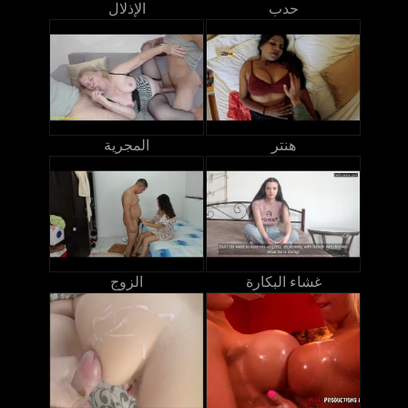
حدب
الإذلال
هنتر
المجرية
غشاء البكارة
الزوج