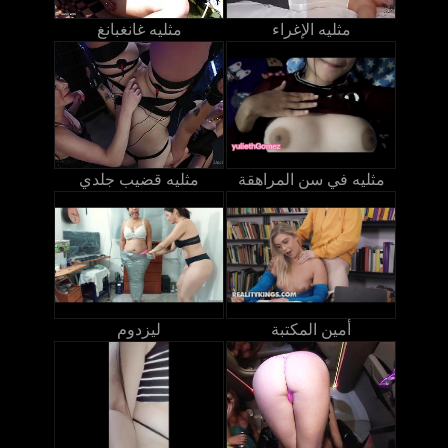
مثليه الإغراء
مثليه غانغبانغ
مثليه في سن المراهقة
مثليه قضيب جلدي
أمين المكتبة
ليزدوم