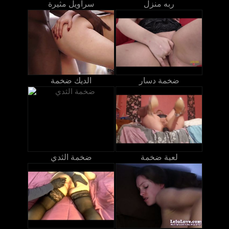
ربه منزل
سراويل مثيرة
ضخمة دسار
الديك ضخمة
لعبة ضخمة
ضخمة الثدي