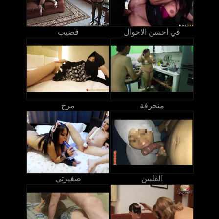
في احسن الاحوال
قضيب
منحرفة
مرح
الفلبين
صغيرتي