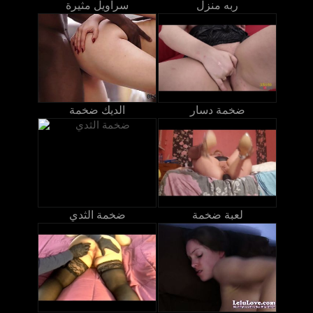
ربه منزل
سراويل مثيرة
ضخمة دسار
الديك ضخمة
لعبة ضخمة
ضخمة الثدي