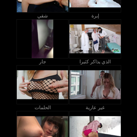
إبرة
شقي
الذي يذاكر كثيرا
جار
غير عارية
الحلمات