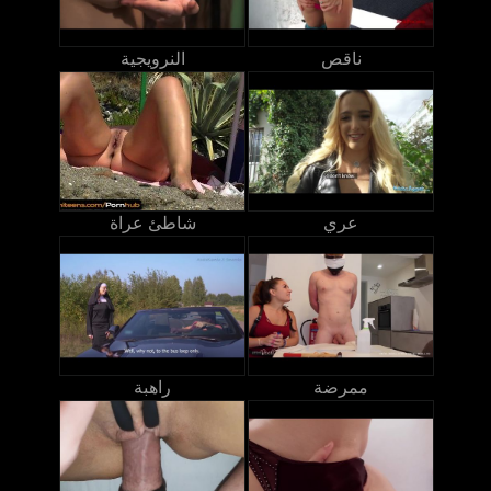
ناقص
النرويجية
عري
شاطئ عراة
ممرضة
راهبة