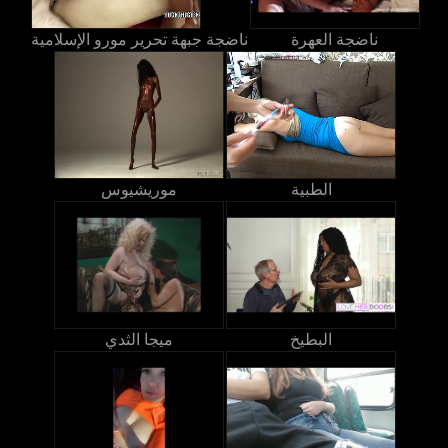
ناضجة العهرة
ناضجة جبهة تحرير مورو الإسلامية
الطبية
موريشيوس
البطيخ
ميجا الثدي