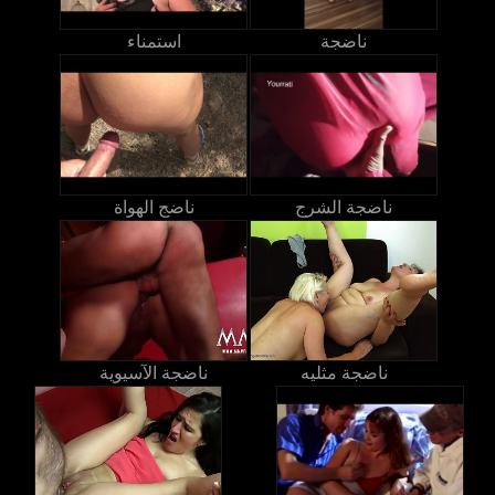
ناضجة
استمناء
ناضجة الشرج
ناضج الهواة
ناضجة مثليه
ناضجة الآسيوية