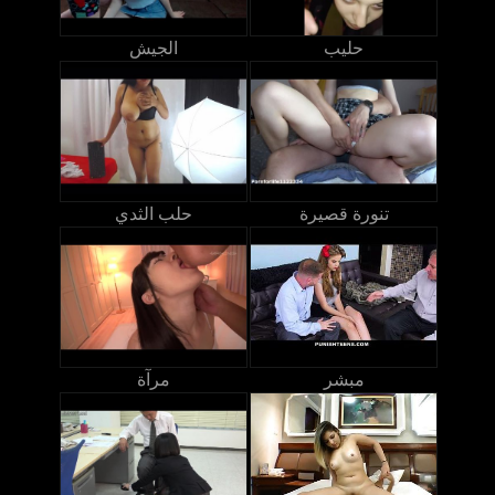
حليب
الجيش
تنورة قصيرة
حلب الثدي
مبشر
مرآة