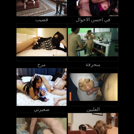
في احسن الاحوال
قضيب
منحرفة
مرح
الفلبين
صغيرتي