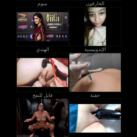
الخارقون
منوم
الإندونيسية
الهندي
حقنة
قابل للنفخ