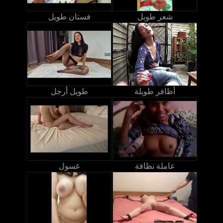
شعر طويل
فستان طويل
أظافر طويلة
طويل أرجل
عاملة نظافة
غسول