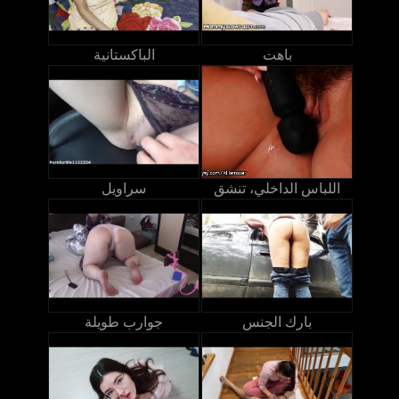
باهت
الباكستانية
اللباس الداخلي، تنشق
سراويل
بارك الجنس
جوارب طويلة