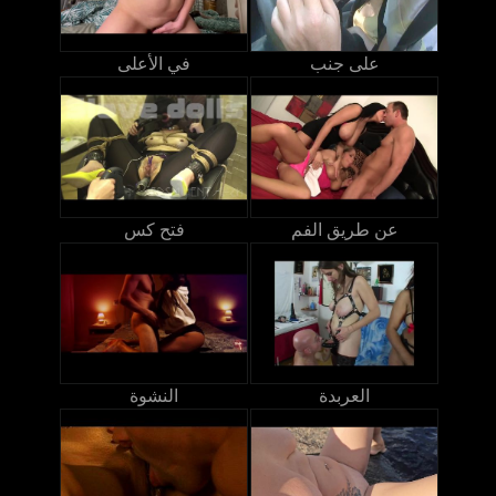
على جنب
في الأعلى
عن طريق الفم
فتح كس
العربدة
النشوة