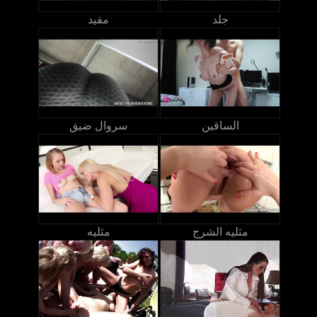
جلد
مقيد
الساقين
سروال ضيق
مثليه الشرج
مثليه