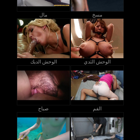
مسخ
مال
الوحش الثدي
الوحش الديك
الفم
صباح