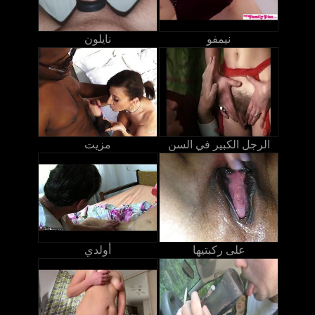
نيمفو
نايلون
الرجل الكبير في السن
مزيت
على ركبتيها
أولدي