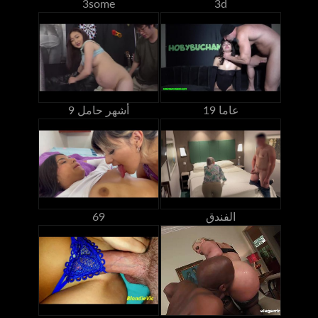
3some
3d
19 عاما
9 أشهر حامل
الفندق
69