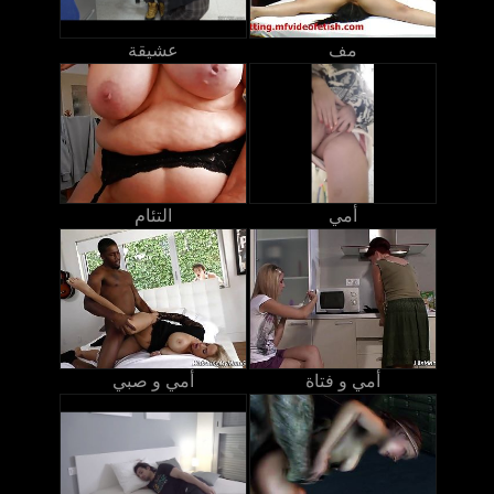
مف
عشيقة
أمي
التئام
أمي و فتاة
أمي و صبي