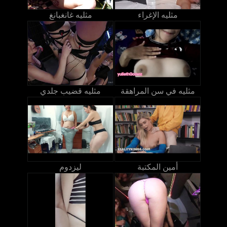
مثليه الإغراء
مثليه غانغبانغ
مثليه في سن المراهقة
مثليه قضيب جلدي
أمين المكتبة
ليزدوم