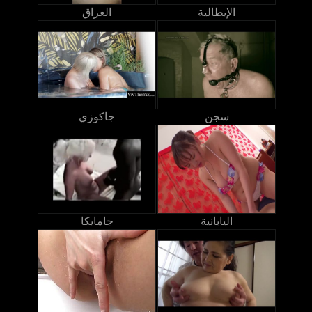
الإيطالية
العراق
سجن
جاكوزي
اليابانية
جامايكا