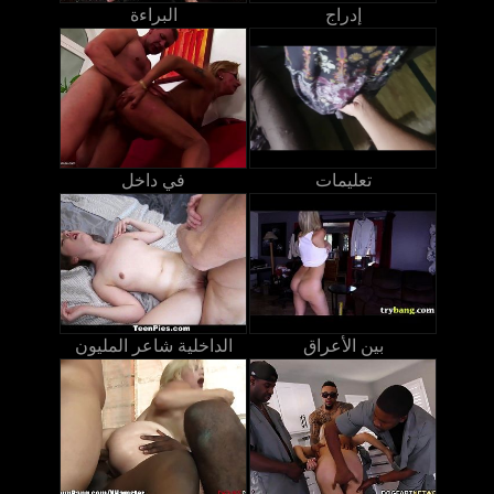
إدراج
البراءة
تعليمات
في داخل
بين الأعراق
الداخلية شاعر المليون