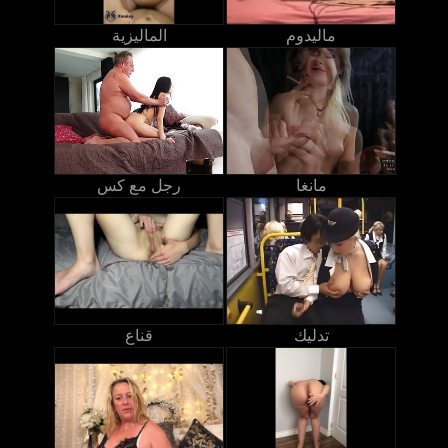
ماليدوم
الماليزية
مانغا
رجل مع كس
تدليك
قناع