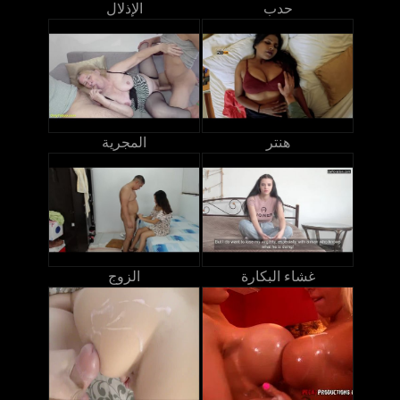
حدب
الإذلال
هنتر
المجرية
غشاء البكارة
الزوج