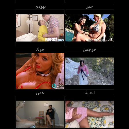
جيز
يهودي
جوجس
جوك
الغابة
غض