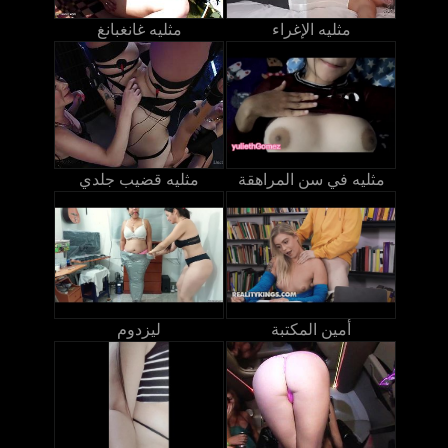
مثليه الإغراء
مثليه غانغبانغ
مثليه في سن المراهقة
مثليه قضيب جلدي
أمين المكتبة
ليزدوم