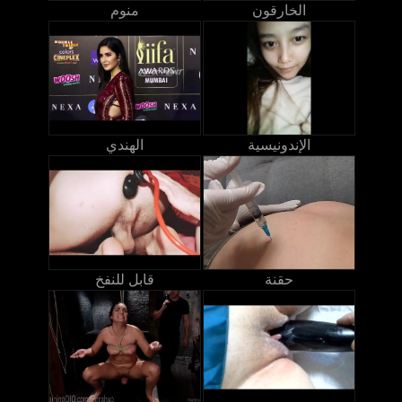
الخارقون
منوم
الإندونيسية
الهندي
حقنة
قابل للنفخ