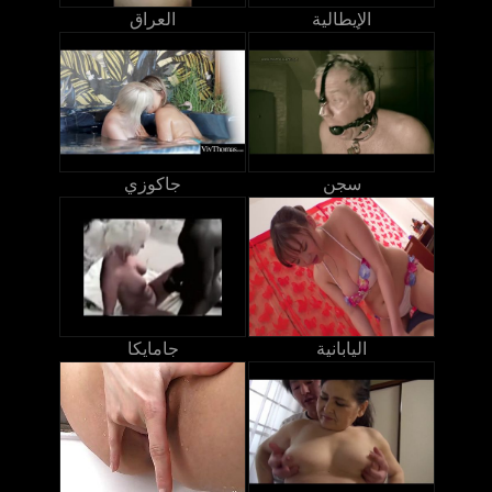
الإيطالية
العراق
سجن
جاكوزي
اليابانية
جامايكا