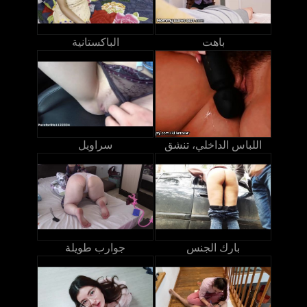
باهت
الباكستانية
اللباس الداخلي، تنشق
سراويل
بارك الجنس
جوارب طويلة