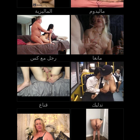
ماليدوم
الماليزية
مانغا
رجل مع كس
تدليك
قناع