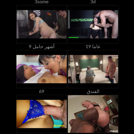
3some
3d
19 عاما
9 أشهر حامل
الفندق
69