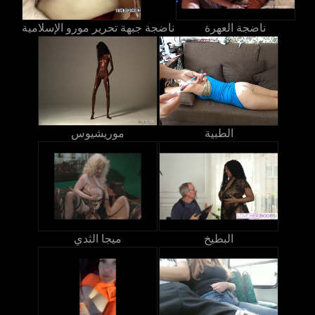
ناضجة العهرة
ناضجة جبهة تحرير مورو الإسلامية
الطبية
موريشيوس
البطيخ
ميجا الثدي