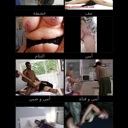
مف
عشيقة
أمي
التئام
أمي و فتاة
أمي و صبي