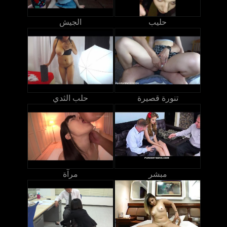
حليب
الجيش
تنورة قصيرة
حلب الثدي
مبشر
مرآة