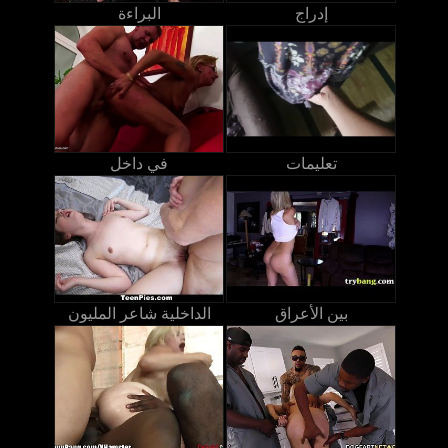
إدراج
البراءة
تعليمات
في داخل
بين الأعراق
الداخلية شاعر المليون