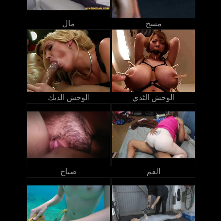
مسخ
مال
الوحش الثدي
الوحش الديك
الفم
صباح