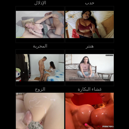
حدب
الإذلال
هنتر
المجرية
غشاء البكارة
الزوج