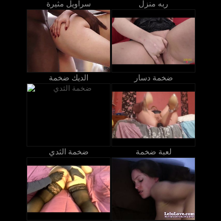
ربه منزل
سراويل مثيرة
ضخمة دسار
الديك ضخمة
لعبة ضخمة
ضخمة الثدي