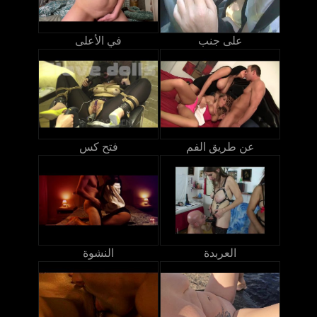
على جنب
في الأعلى
عن طريق الفم
فتح كس
العربدة
النشوة