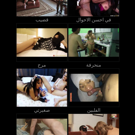
في احسن الاحوال
قضيب
منحرفة
مرح
الفلبين
صغيرتي