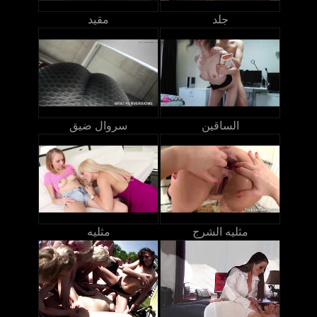
جلد
مقيد
الساقين
سروال ضيق
مثليه الشرج
مثليه