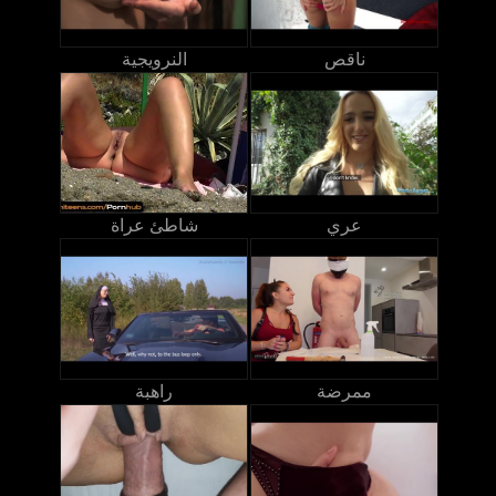
ناقص
النرويجية
عري
شاطئ عراة
ممرضة
راهبة