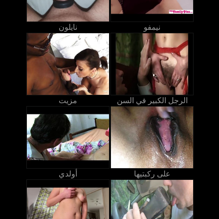
نيمفو
نايلون
الرجل الكبير في السن
مزيت
على ركبتيها
أولدي