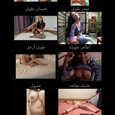
شعر طويل
فستان طويل
أظافر طويلة
طويل أرجل
عاملة نظافة
غسول