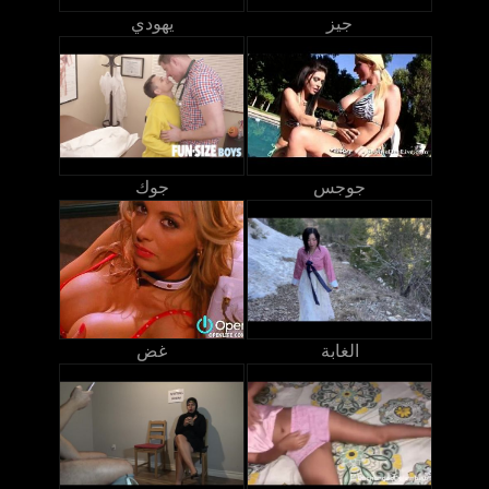
جيز
يهودي
جوجس
جوك
الغابة
غض