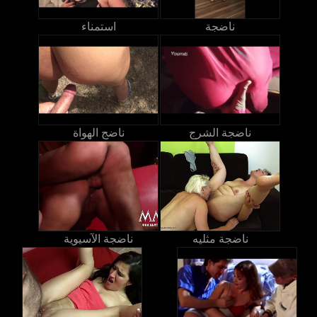
ناضجة
استمناء
ناضجة الشرج
ناضج الهواة
ناضجة مثليه
ناضجة الآسيوية