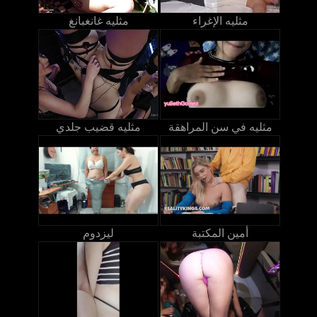
مثليه الإغراء
مثليه غانغبانغ
مثليه في سن المراهقة
مثليه قضيب جلدي
أمين المكتبة
ليزدوم