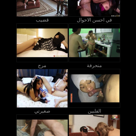
في احسن الاحوال
قضيب
منحرفة
مرح
الفلبين
صغيرتي