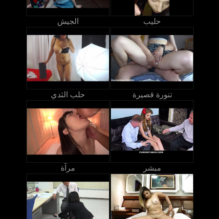
حليب
الجيش
تنورة قصيرة
حلب الثدي
مبشر
مرآة