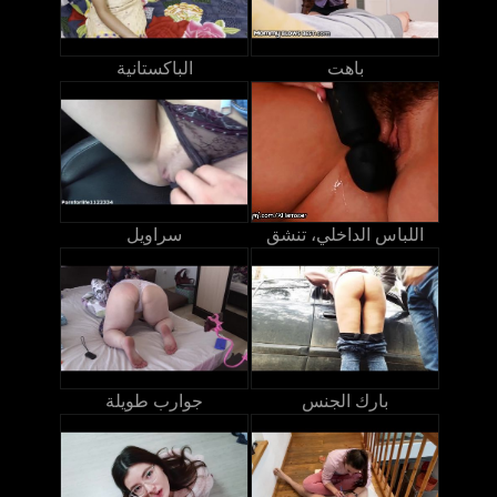
باهت
الباكستانية
اللباس الداخلي، تنشق
سراويل
بارك الجنس
جوارب طويلة