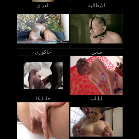
الإيطالية
العراق
سجن
جاكوزي
اليابانية
جامايكا