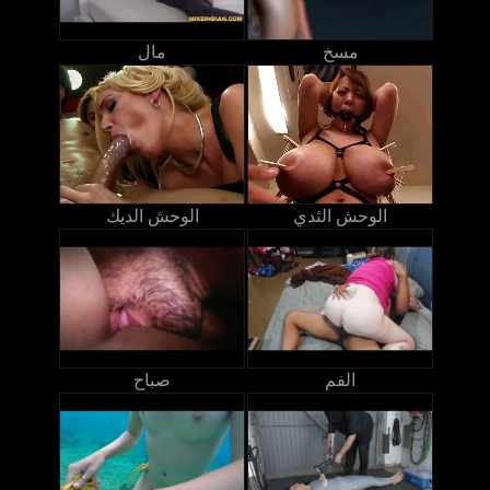
مسخ
مال
الوحش الثدي
الوحش الديك
الفم
صباح