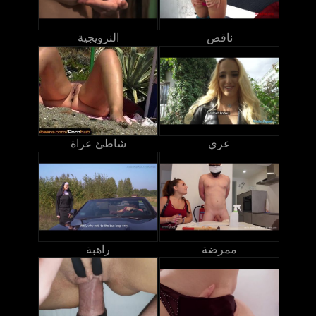
ناقص
النرويجية
عري
شاطئ عراة
ممرضة
راهبة