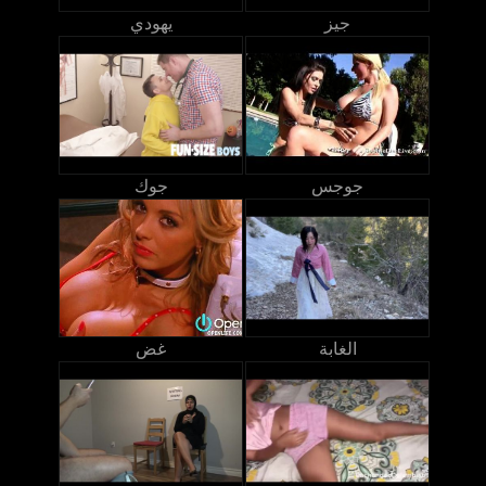
جيز
يهودي
جوجس
جوك
الغابة
غض