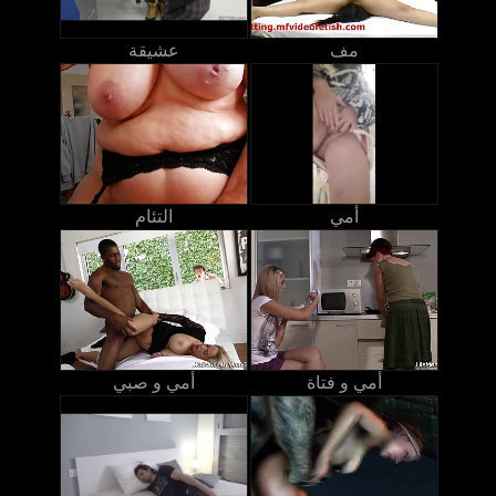
مف
عشيقة
أمي
التئام
أمي و فتاة
أمي و صبي