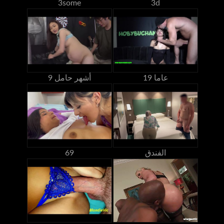
3some
3d
19 عاما
9 أشهر حامل
الفندق
69