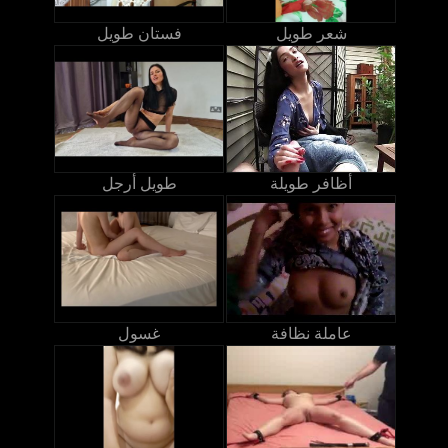
شعر طويل
فستان طويل
أظافر طويلة
طويل أرجل
عاملة نظافة
غسول