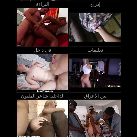
إدراج
البراءة
تعليمات
في داخل
بين الأعراق
الداخلية شاعر المليون