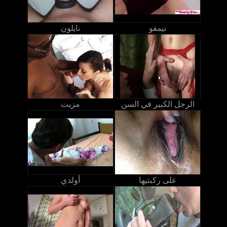
نيمفو
نايلون
الرجل الكبير في السن
مزيت
على ركبتيها
أولدي