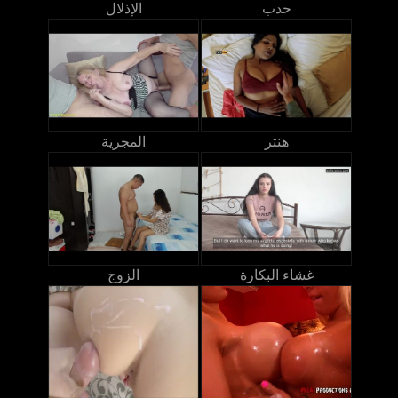
حدب
الإذلال
هنتر
المجرية
غشاء البكارة
الزوج