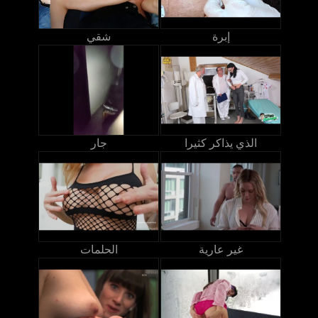
إبرة
شقي
الذي يذاكر كثيرا
جار
غير عارية
الحلمات