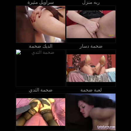
ربه منزل
سراويل مثيرة
ضخمة دسار
الديك ضخمة
لعبة ضخمة
ضخمة الثدي