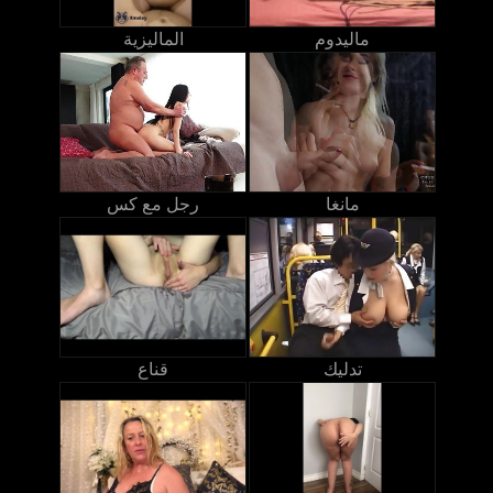
ماليدوم
الماليزية
مانغا
رجل مع كس
تدليك
قناع