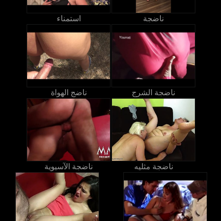
ناضجة
استمناء
ناضجة الشرج
ناضج الهواة
ناضجة مثليه
ناضجة الآسيوية