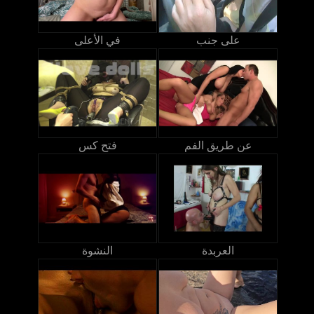
على جنب
في الأعلى
عن طريق الفم
فتح كس
العربدة
النشوة