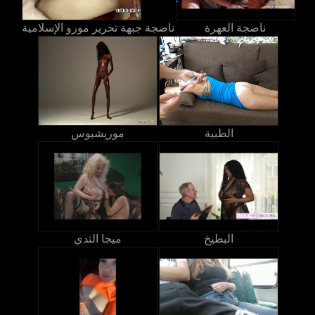
ناضجة العهرة
ناضجة جبهة تحرير مورو الإسلامية
الطبية
موريشيوس
البطيخ
ميجا الثدي