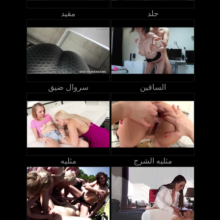
جلد
مقيد
الساقين
سروال ضيق
مثليه الشرج
مثليه