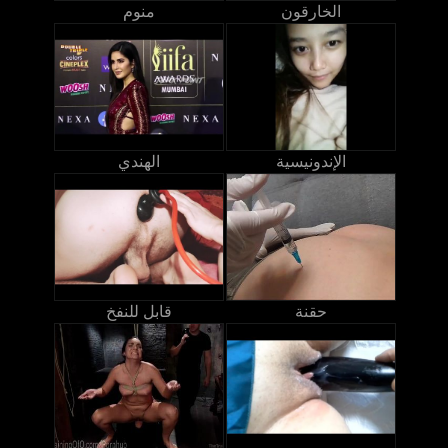
الخارقون
منوم
الإندونيسية
الهندي
حقنة
قابل للنفخ