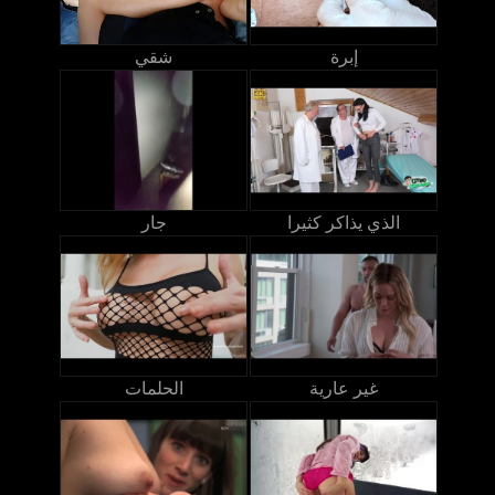
إبرة
شقي
الذي يذاكر كثيرا
جار
غير عارية
الحلمات