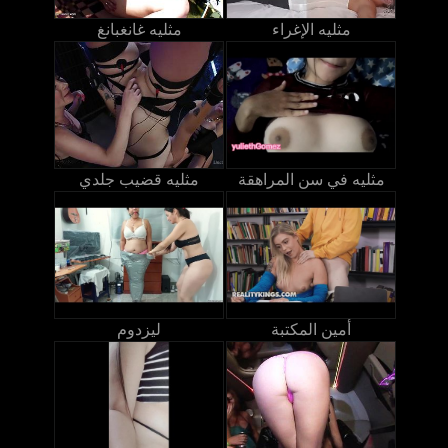
مثليه الإغراء
مثليه غانغبانغ
مثليه في سن المراهقة
مثليه قضيب جلدي
أمين المكتبة
ليزدوم