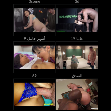
3some
3d
19 عاما
9 أشهر حامل
الفندق
69