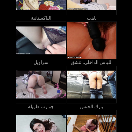
باهت
الباكستانية
اللباس الداخلي، تنشق
سراويل
بارك الجنس
جوارب طويلة