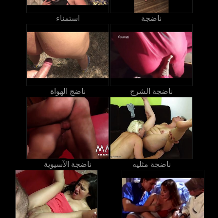
ناضجة
استمناء
ناضجة الشرج
ناضج الهواة
ناضجة مثليه
ناضجة الآسيوية