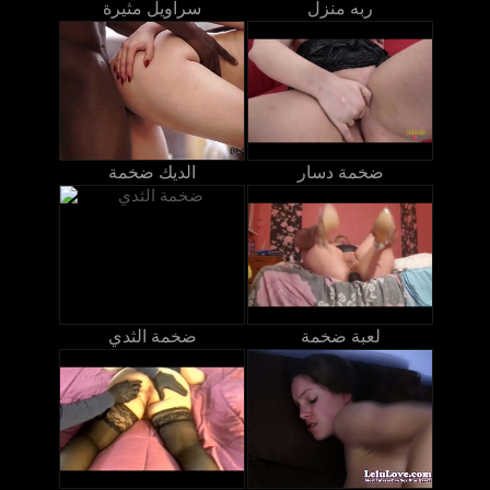
ربه منزل
سراويل مثيرة
ضخمة دسار
الديك ضخمة
لعبة ضخمة
ضخمة الثدي