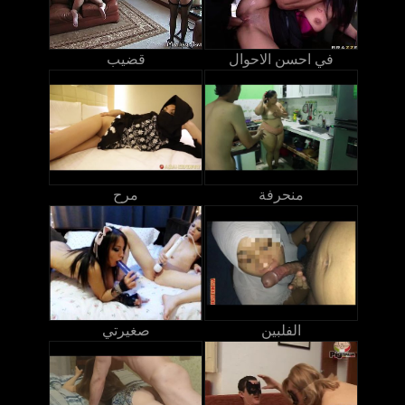
في احسن الاحوال
قضيب
منحرفة
مرح
الفلبين
صغيرتي