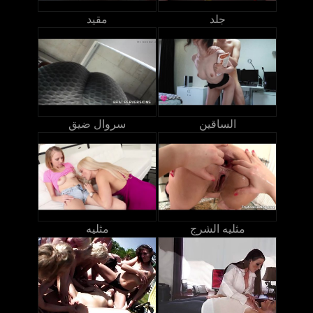
جلد
مقيد
الساقين
سروال ضيق
مثليه الشرج
مثليه