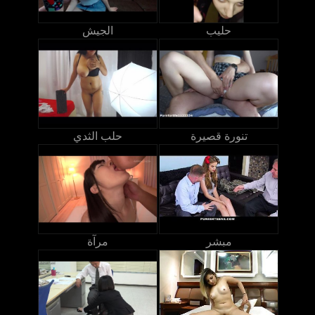
حليب
الجيش
تنورة قصيرة
حلب الثدي
مبشر
مرآة