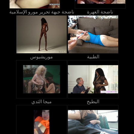
ناضجة العهرة
ناضجة جبهة تحرير مورو الإسلامية
الطبية
موريشيوس
البطيخ
ميجا الثدي