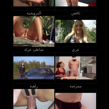
ناقص
النرويجية
عري
شاطئ عراة
ممرضة
راهبة