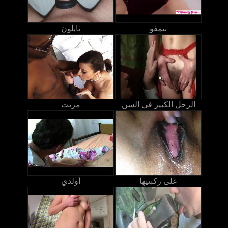
نيمفو
نايلون
الرجل الكبير في السن
مزيت
على ركبتيها
أولدي