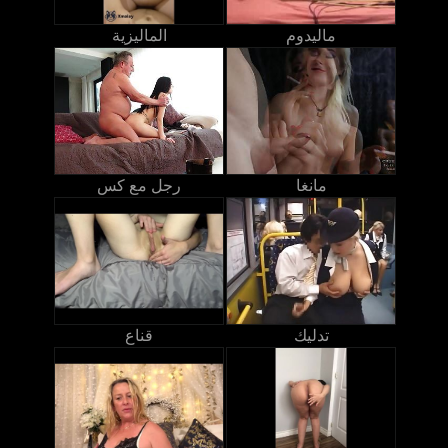
ماليدوم
الماليزية
مانغا
رجل مع كس
تدليك
قناع