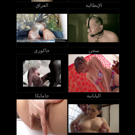
الإيطالية
العراق
سجن
جاكوزي
اليابانية
جامايكا