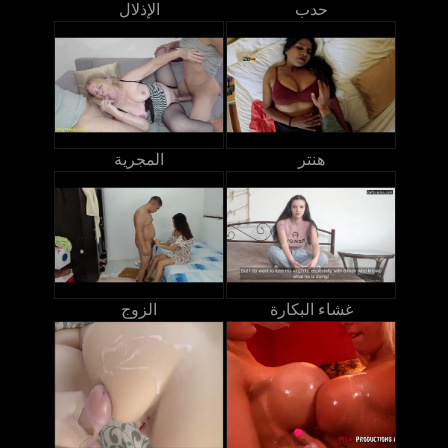
حدب
الإذلال
هنتر
المجرية
غشاء البكارة
الزوج