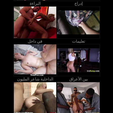
إدراج
البراءة
تعليمات
في داخل
بين الأعراق
الداخلية شاعر المليون