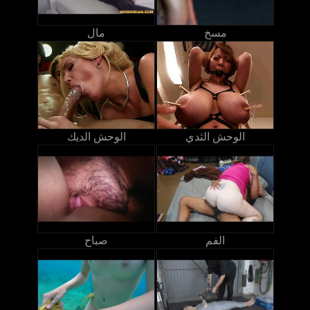
مسخ
مال
الوحش الثدي
الوحش الديك
الفم
صباح