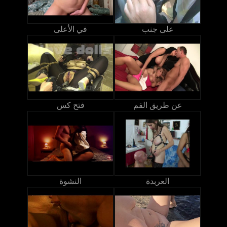
على جنب
في الأعلى
عن طريق الفم
فتح كس
العربدة
النشوة