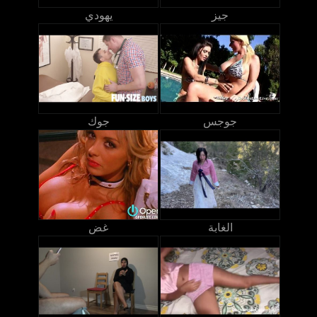
جيز
يهودي
جوجس
جوك
الغابة
غض