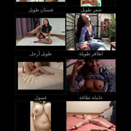
شعر طويل
فستان طويل
أظافر طويلة
طويل أرجل
عاملة نظافة
غسول