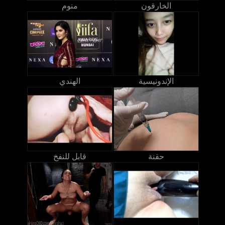
الخارقون
منوم
الإندونيسية
الهندي
حقنة
قابل للنفخ