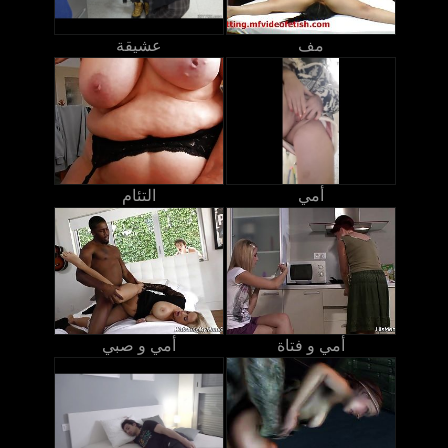
مف
عشيقة
أمي
التئام
أمي و فتاة
أمي و صبي