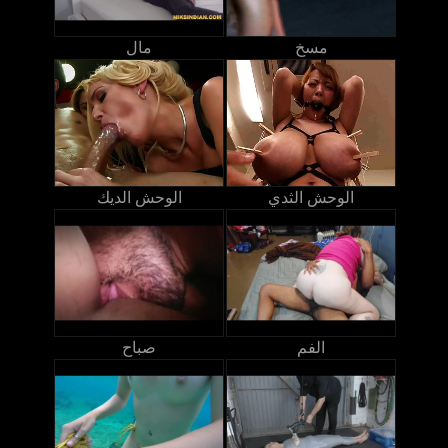
مسخ
مال
الوحش الثدي
الوحش الديك
الفم
صباح