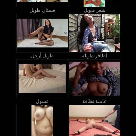
شعر طويل
فستان طويل
أظافر طويلة
طويل أرجل
عاملة نظافة
غسول