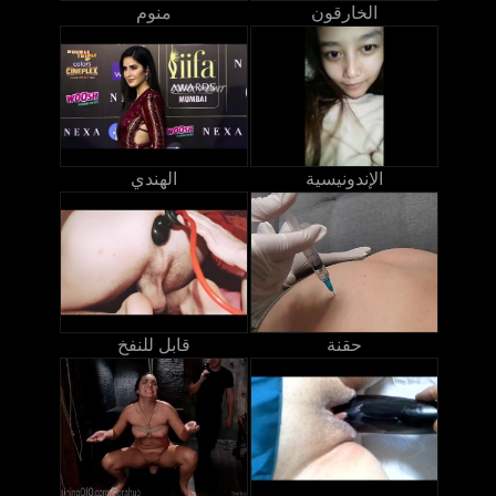
الخارقون
منوم
الإندونيسية
الهندي
حقنة
قابل للنفخ