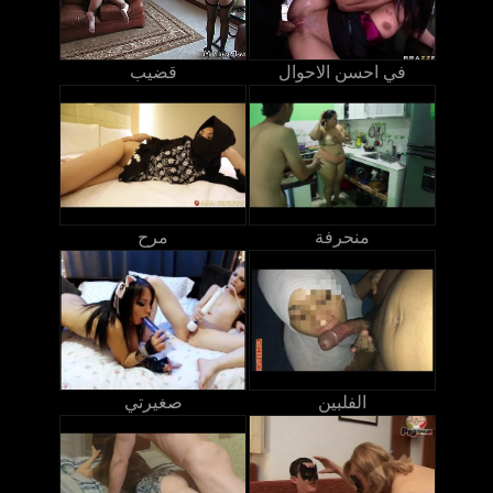
في احسن الاحوال
قضيب
منحرفة
مرح
الفلبين
صغيرتي