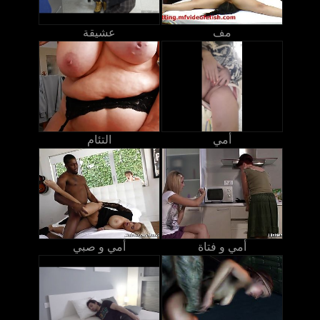
مف
عشيقة
أمي
التئام
أمي و فتاة
أمي و صبي