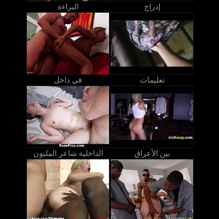
إدراج
البراءة
تعليمات
في داخل
بين الأعراق
الداخلية شاعر المليون