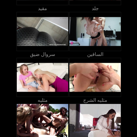
جلد
مقيد
الساقين
سروال ضيق
مثليه الشرج
مثليه