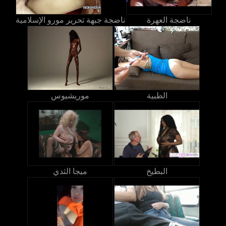
ناضجة العهرة
ناضجة جبهة تحرير مورو الإسلامية
الطبية
موريشيوس
البطيخ
ميجا الثدي