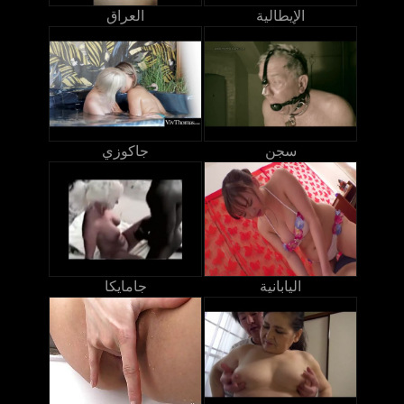
الإيطالية
العراق
سجن
جاكوزي
اليابانية
جامايكا