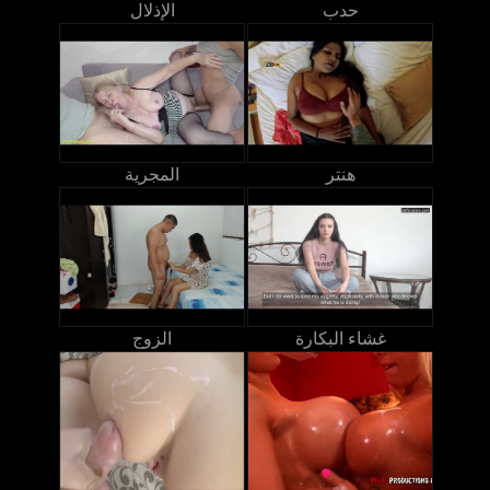
حدب
الإذلال
هنتر
المجرية
غشاء البكارة
الزوج