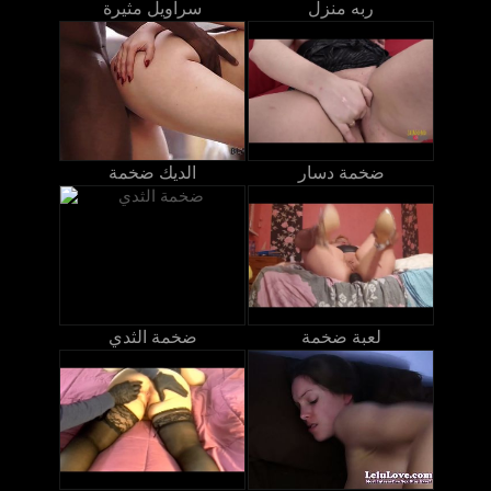
ربه منزل
سراويل مثيرة
ضخمة دسار
الديك ضخمة
لعبة ضخمة
ضخمة الثدي