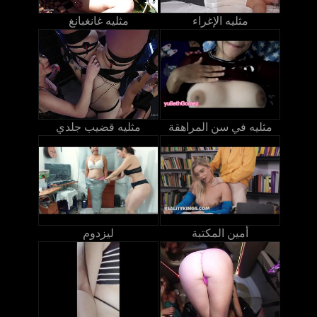
مثليه الإغراء
مثليه غانغبانغ
مثليه في سن المراهقة
مثليه قضيب جلدي
أمين المكتبة
ليزدوم