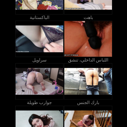
باهت
الباكستانية
اللباس الداخلي، تنشق
سراويل
بارك الجنس
جوارب طويلة