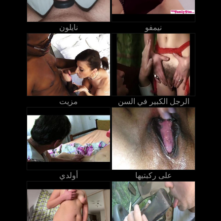
نيمفو
نايلون
الرجل الكبير في السن
مزيت
على ركبتيها
أولدي