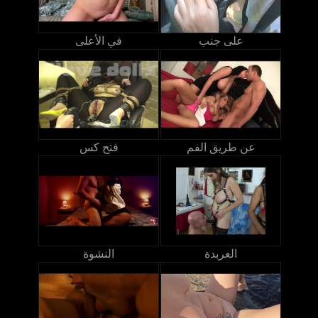
على جنب
في الأعلى
عن طريق الفم
فتح كس
العربدة
النشوة