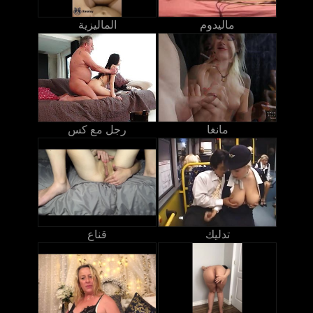
ماليدوم
الماليزية
مانغا
رجل مع كس
تدليك
قناع