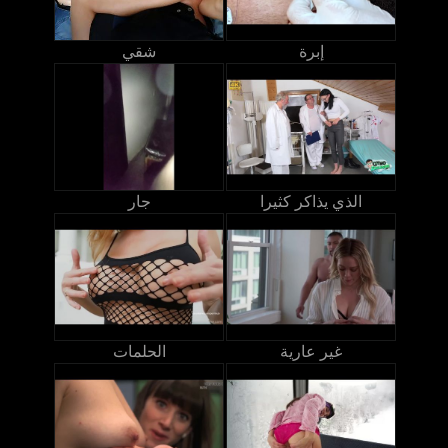
إبرة
شقي
الذي يذاكر كثيرا
جار
غير عارية
الحلمات