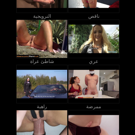
ناقص
النرويجية
عري
شاطئ عراة
ممرضة
راهبة