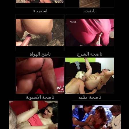
ناضجة
استمناء
ناضجة الشرج
ناضج الهواة
ناضجة مثليه
ناضجة الآسيوية