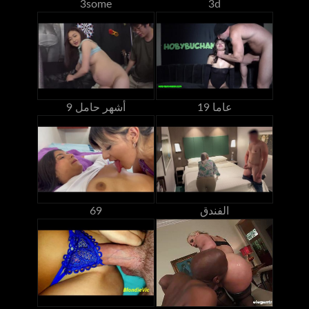
3some
3d
19 عاما
9 أشهر حامل
الفندق
69