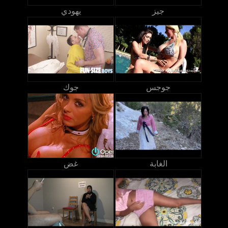
جيز
يهودي
جوجس
جوك
الغابة
غض