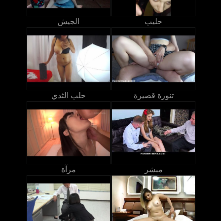
حليب
الجيش
تنورة قصيرة
حلب الثدي
مبشر
مرآة