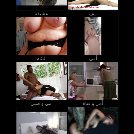
مف
عشيقة
أمي
التئام
أمي و فتاة
أمي و صبي