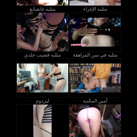
مثليه الإغراء
مثليه غانغبانغ
مثليه في سن المراهقة
مثليه قضيب جلدي
أمين المكتبة
ليزدوم