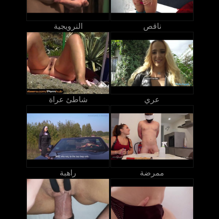
ناقص
النرويجية
عري
شاطئ عراة
ممرضة
راهبة