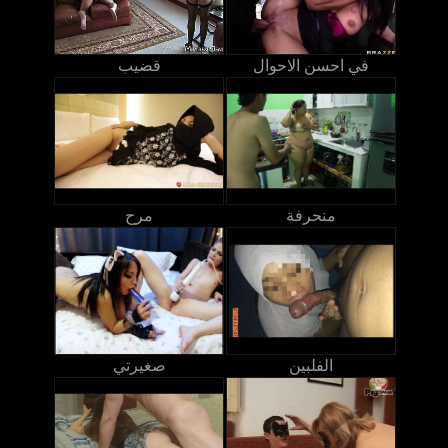
في احسن الاحوال
قضيب
منحرفة
مرح
الفلبين
صغيرتي