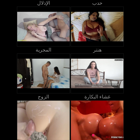
حدب
الإذلال
هنتر
المجرية
غشاء البكارة
الزوج