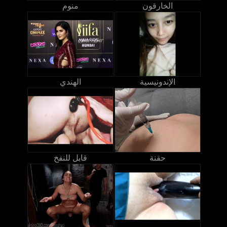
الخارقون
منوم
الإندونيسية
الهندي
حقنة
قابل للنفخ