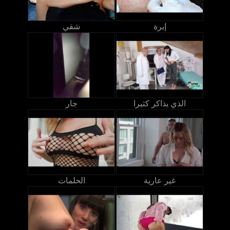
إبرة
شقي
الذي يذاكر كثيرا
جار
غير عارية
الحلمات