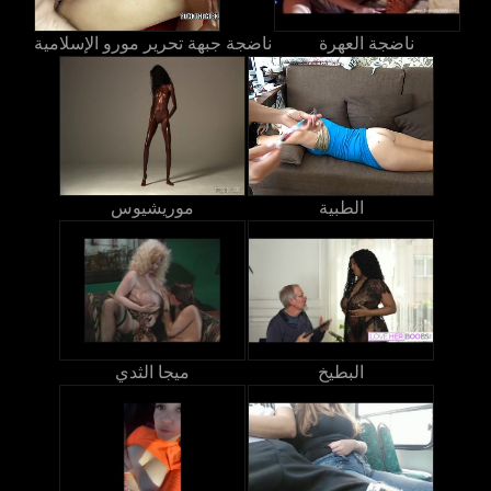
ناضجة العهرة
ناضجة جبهة تحرير مورو الإسلامية
الطبية
موريشيوس
البطيخ
ميجا الثدي