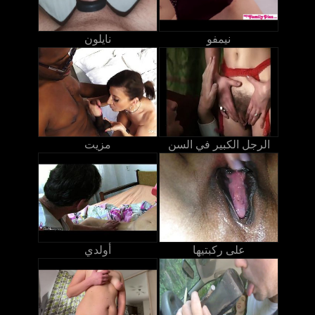
نيمفو
نايلون
الرجل الكبير في السن
مزيت
على ركبتيها
أولدي