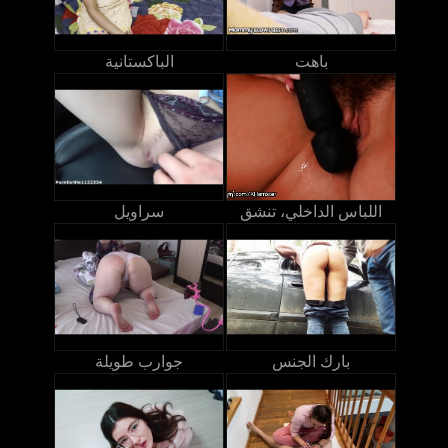
باهت
الباكستانية
اللباس الداخلي، تنشق
سراويل
بارك الجنس
جوارب طويلة