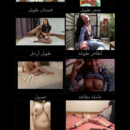
شعر طويل
فستان طويل
أظافر طويلة
طويل أرجل
عاملة نظافة
غسول