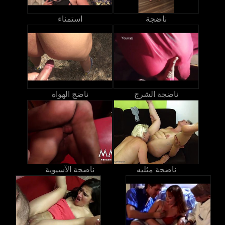
ناضجة
استمناء
ناضجة الشرج
ناضج الهواة
ناضجة مثليه
ناضجة الآسيوية