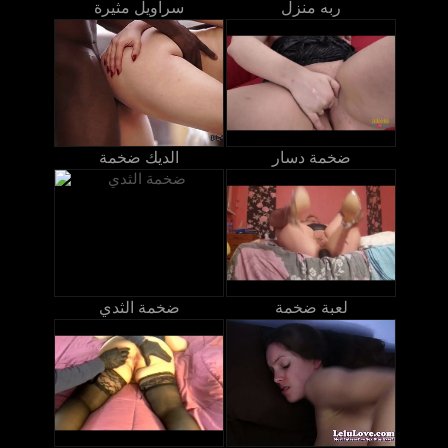
ربه منزل
سراويل مثيرة
ضخمة دسار
الديك ضخمة
لعبة ضخمة
ضخمة الثدي