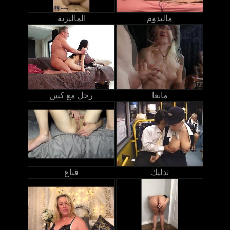
ماليدوم
الماليزية
مانغا
رجل مع كس
تدليك
قناع