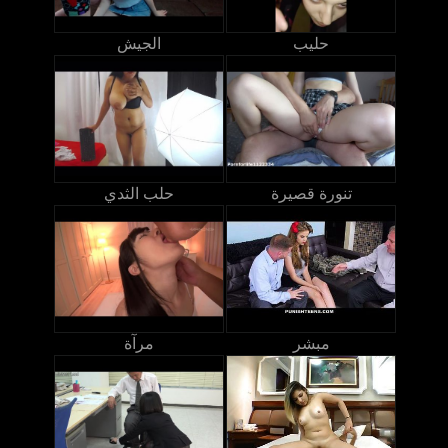
حليب
الجيش
تنورة قصيرة
حلب الثدي
مبشر
مرآة