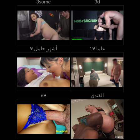
3some
3d
19 عاما
9 أشهر حامل
الفندق
69