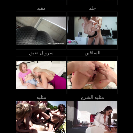
جلد
مقيد
الساقين
سروال ضيق
مثليه الشرج
مثليه