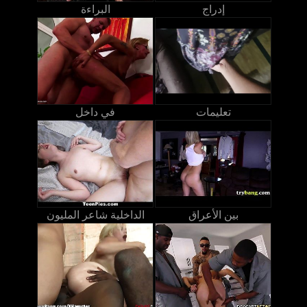
إدراج
البراءة
تعليمات
في داخل
بين الأعراق
الداخلية شاعر المليون