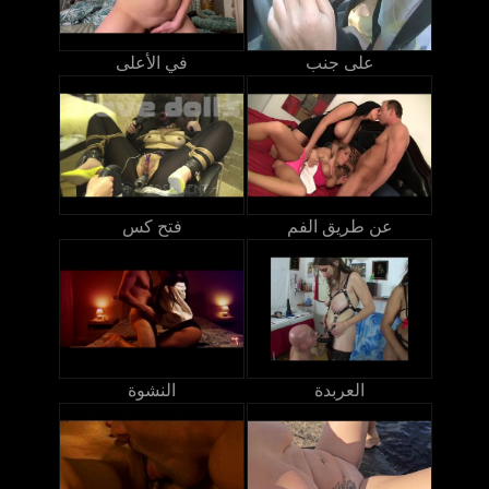
على جنب
في الأعلى
عن طريق الفم
فتح كس
العربدة
النشوة