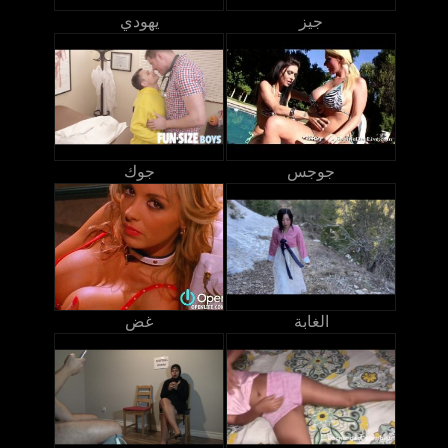
جيز
يهودي
جوجس
جوك
الغابة
غض