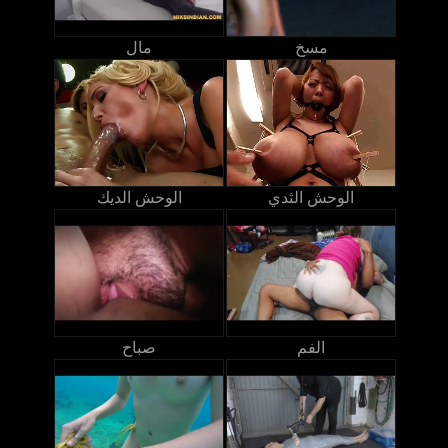
مسخ
مال
الوحش الثدي
الوحش الديك
الفم
صباح