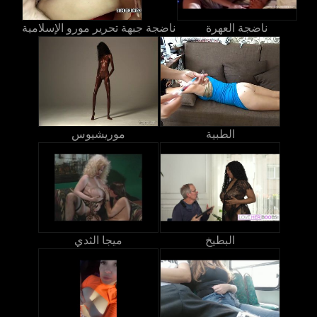
ناضجة العهرة
ناضجة جبهة تحرير مورو الإسلامية
الطبية
موريشيوس
البطيخ
ميجا الثدي