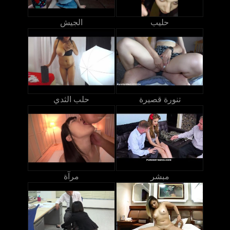
حليب
الجيش
تنورة قصيرة
حلب الثدي
مبشر
مرآة