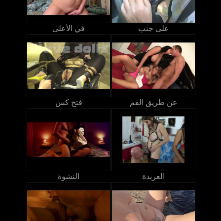
على جنب
في الأعلى
عن طريق الفم
فتح كس
العربدة
النشوة