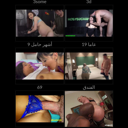
3some
3d
19 عاما
9 أشهر حامل
الفندق
69