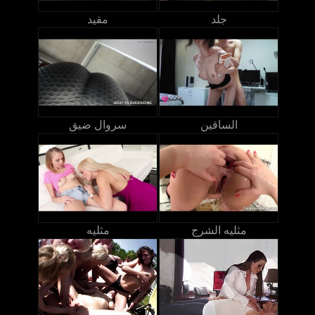
جلد
مقيد
الساقين
سروال ضيق
مثليه الشرج
مثليه