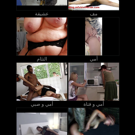
مف
عشيقة
أمي
التئام
أمي و فتاة
أمي و صبي