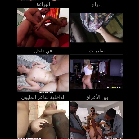
إدراج
البراءة
تعليمات
في داخل
بين الأعراق
الداخلية شاعر المليون