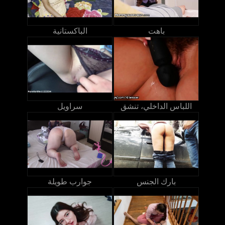
باهت
الباكستانية
اللباس الداخلي، تنشق
سراويل
بارك الجنس
جوارب طويلة