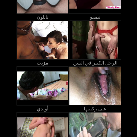
نيمفو
نايلون
الرجل الكبير في السن
مزيت
على ركبتيها
أولدي