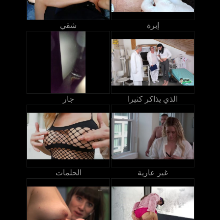
إبرة
شقي
الذي يذاكر كثيرا
جار
غير عارية
الحلمات