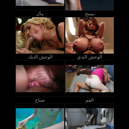
مسخ
مال
الوحش الثدي
الوحش الديك
الفم
صباح