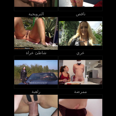
ناقص
النرويجية
عري
شاطئ عراة
ممرضة
راهبة