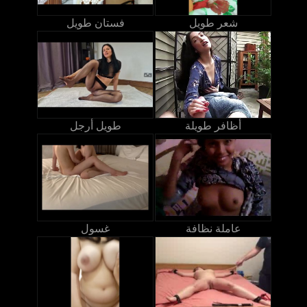
شعر طويل
فستان طويل
أظافر طويلة
طويل أرجل
عاملة نظافة
غسول