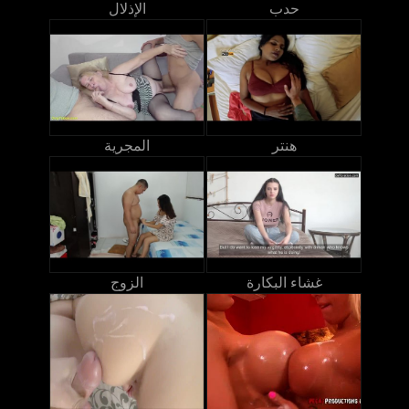
حدب
الإذلال
هنتر
المجرية
غشاء البكارة
الزوج