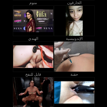
الخارقون
منوم
الإندونيسية
الهندي
حقنة
قابل للنفخ