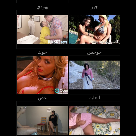
جيز
يهودي
جوجس
جوك
الغابة
غض