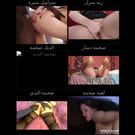
ربه منزل
سراويل مثيرة
ضخمة دسار
الديك ضخمة
لعبة ضخمة
ضخمة الثدي