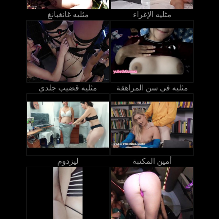
مثليه الإغراء
مثليه غانغبانغ
مثليه في سن المراهقة
مثليه قضيب جلدي
أمين المكتبة
ليزدوم