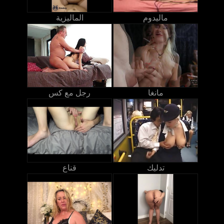
ماليدوم
الماليزية
مانغا
رجل مع كس
تدليك
قناع