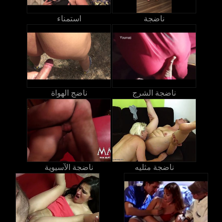
ناضجة
استمناء
ناضجة الشرج
ناضج الهواة
ناضجة مثليه
ناضجة الآسيوية