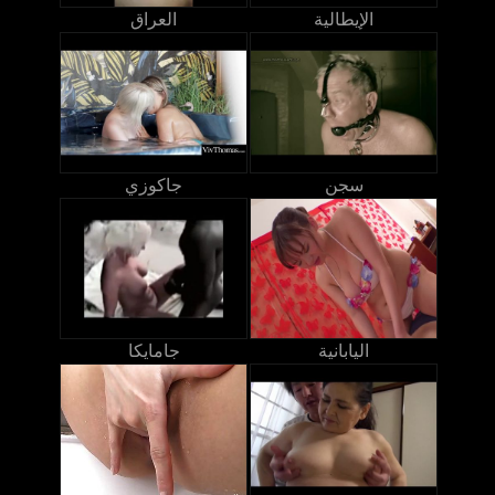
الإيطالية
العراق
سجن
جاكوزي
اليابانية
جامايكا