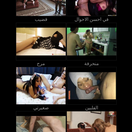
في احسن الاحوال
قضيب
منحرفة
مرح
الفلبين
صغيرتي