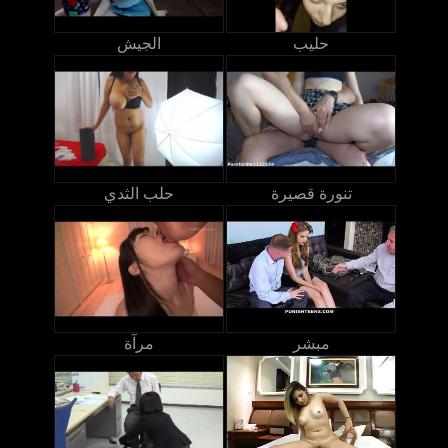
حليب
الجيش
تنورة قصيرة
حلب الثدي
مبشر
مرآة