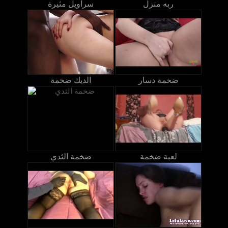
ربه منزل
سراويل مثيرة
ضخمة دسار
الديك ضخمة
لعبة ضخمة
ضخمة الثدي