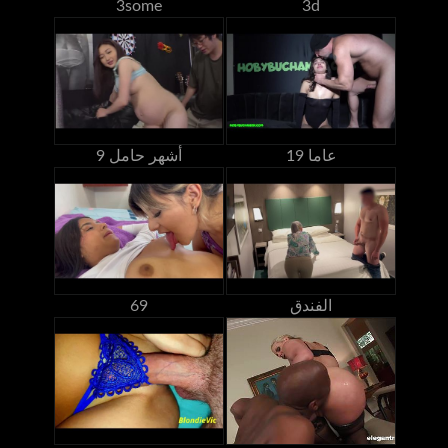
3some
3d
19 عاما
9 أشهر حامل
الفندق
69