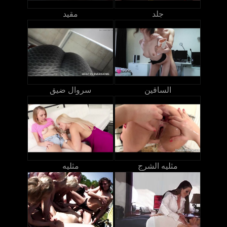
جلد
مقيد
الساقين
سروال ضيق
مثليه الشرج
مثليه