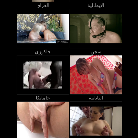
الإيطالية
العراق
سجن
جاكوزي
اليابانية
جامايكا