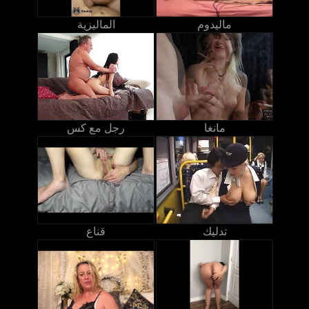
ماليدوم
الماليزية
مانغا
رجل مع كس
تدليك
قناع