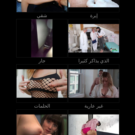
إبرة
شقي
الذي يذاكر كثيرا
جار
غير عارية
الحلمات