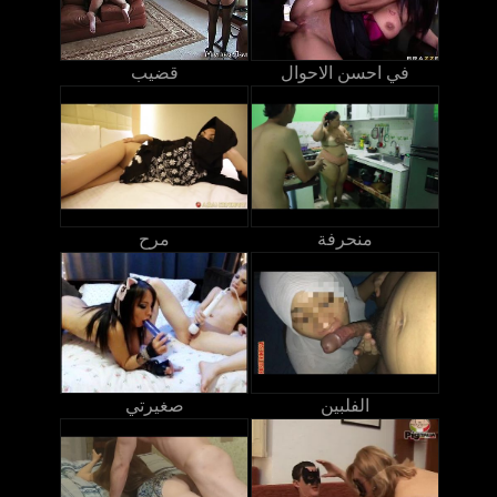
في احسن الاحوال
قضيب
منحرفة
مرح
الفلبين
صغيرتي