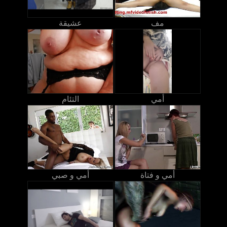
مف
عشيقة
أمي
التئام
أمي و فتاة
أمي و صبي