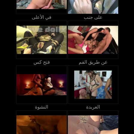
على جنب
في الأعلى
عن طريق الفم
فتح كس
العربدة
النشوة