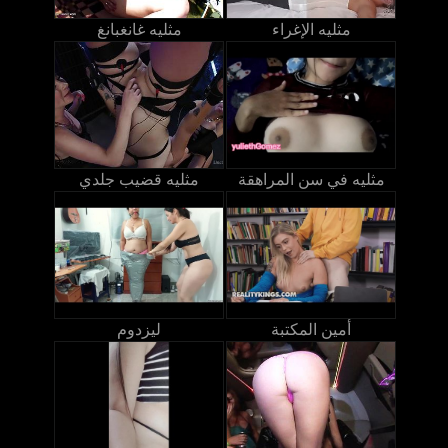
مثليه الإغراء
مثليه غانغبانغ
مثليه في سن المراهقة
مثليه قضيب جلدي
أمين المكتبة
ليزدوم