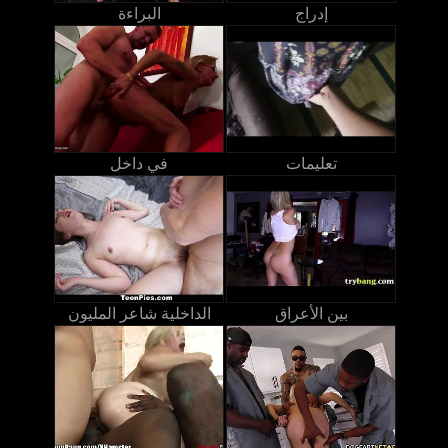
إدراج
البراءة
تعليمات
في داخل
بين الأعراق
الداخلية شاعر المليون