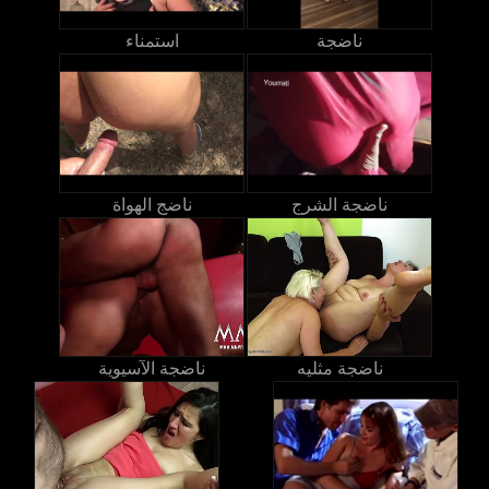
ناضجة
استمناء
ناضجة الشرج
ناضج الهواة
ناضجة مثليه
ناضجة الآسيوية