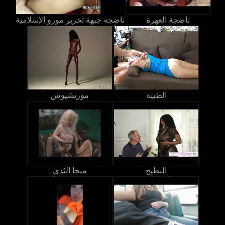
ناضجة العهرة
ناضجة جبهة تحرير مورو الإسلامية
الطبية
موريشيوس
البطيخ
ميجا الثدي