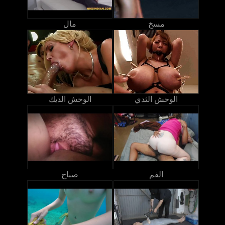
مسخ
مال
الوحش الثدي
الوحش الديك
الفم
صباح