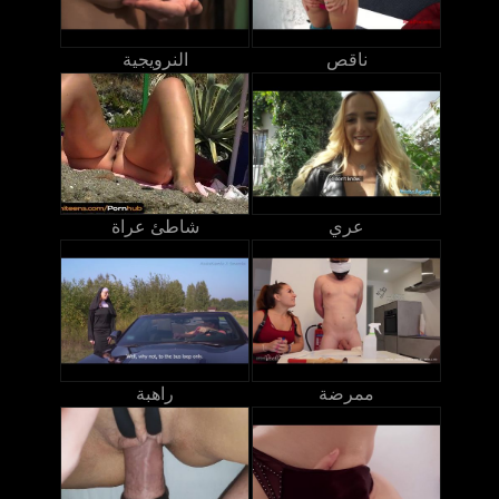
ناقص
النرويجية
عري
شاطئ عراة
ممرضة
راهبة