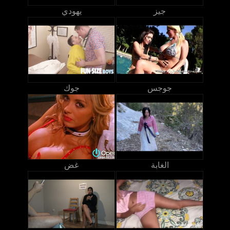
جيز
يهودي
جوجس
جوك
الغابة
غض