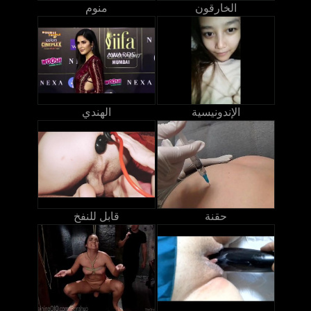
الخارقون
منوم
الإندونيسية
الهندي
حقنة
قابل للنفخ