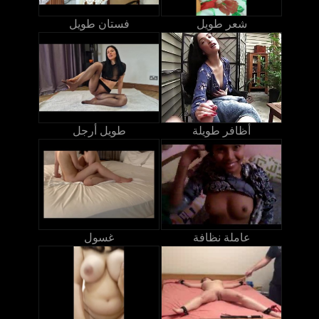
شعر طويل
فستان طويل
أظافر طويلة
طويل أرجل
عاملة نظافة
غسول