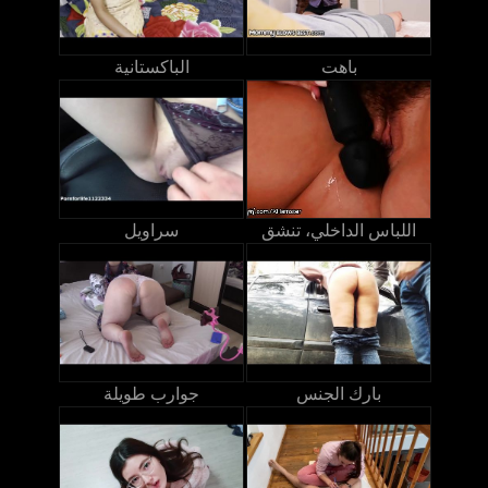
باهت
الباكستانية
اللباس الداخلي، تنشق
سراويل
بارك الجنس
جوارب طويلة