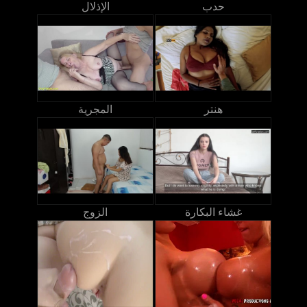
حدب
الإذلال
هنتر
المجرية
غشاء البكارة
الزوج