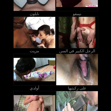
نيمفو
نايلون
الرجل الكبير في السن
مزيت
على ركبتيها
أولدي