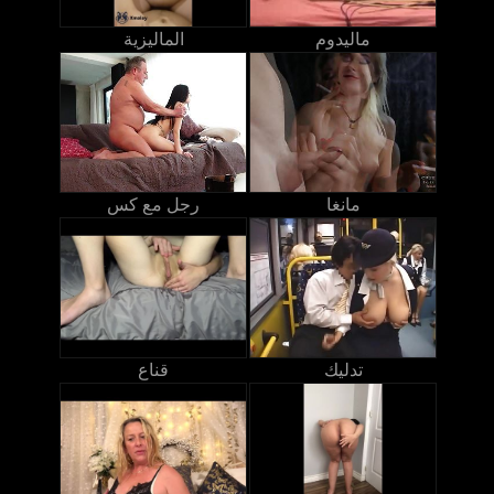
ماليدوم
الماليزية
مانغا
رجل مع كس
تدليك
قناع