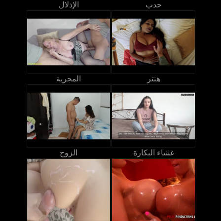
حدب
الإذلال
هنتر
المجرية
غشاء البكارة
الزوج