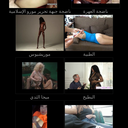
ناضجة العهرة
ناضجة جبهة تحرير مورو الإسلامية
الطبية
موريشيوس
البطيخ
ميجا الثدي