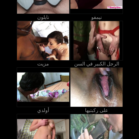
نيمفو
نايلون
الرجل الكبير في السن
مزيت
على ركبتيها
أولدي