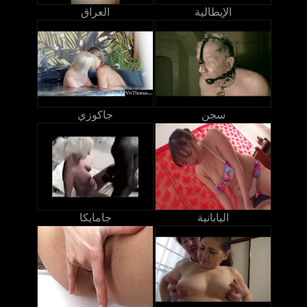
الإيطالية
العراق
سجن
جاكوزي
اليابانية
جامايكا