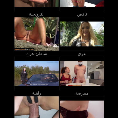
ناقص
النرويجية
عري
شاطئ عراة
ممرضة
راهبة