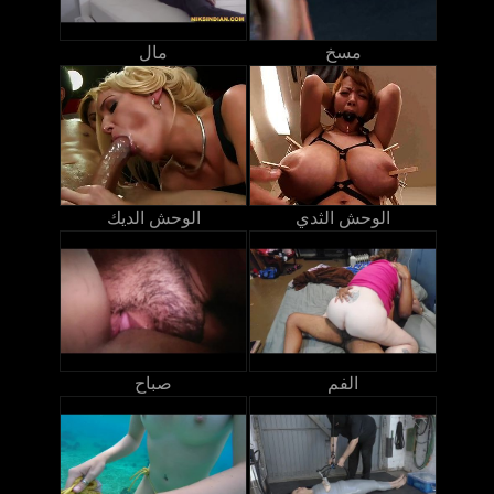
مسخ
مال
الوحش الثدي
الوحش الديك
الفم
صباح