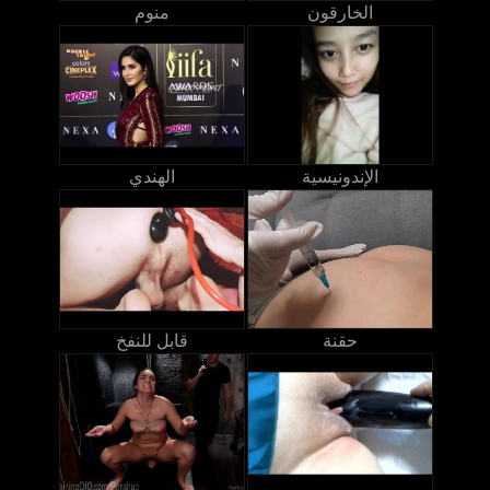
الخارقون
منوم
الإندونيسية
الهندي
حقنة
قابل للنفخ