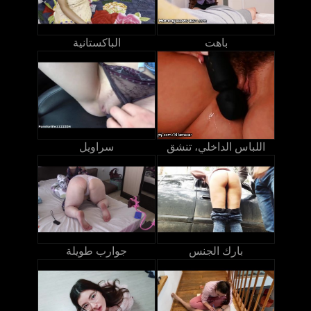
باهت
الباكستانية
اللباس الداخلي، تنشق
سراويل
بارك الجنس
جوارب طويلة