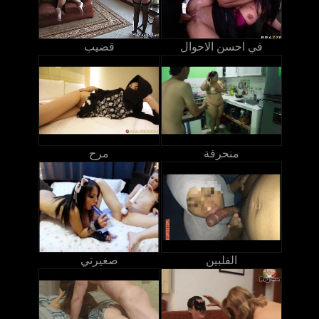
في احسن الاحوال
قضيب
منحرفة
مرح
الفلبين
صغيرتي