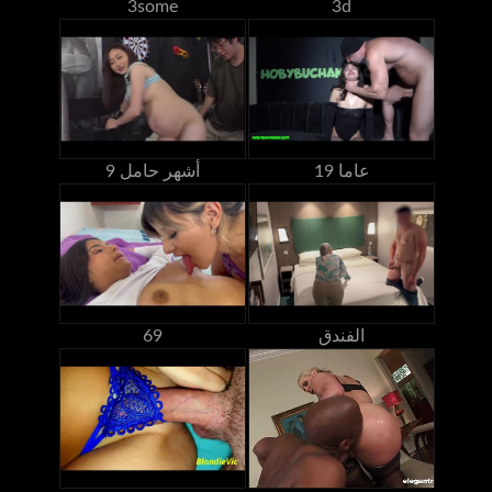
3some
3d
19 عاما
9 أشهر حامل
الفندق
69