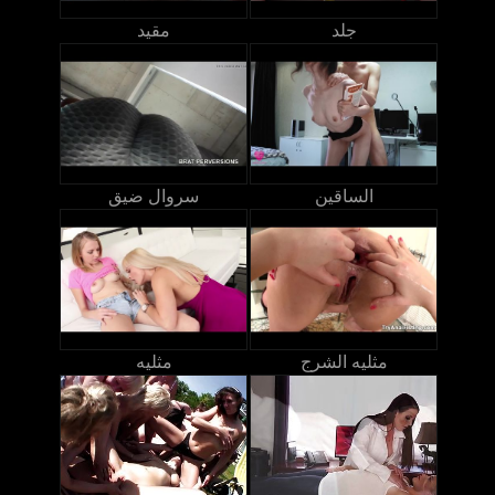
جلد
مقيد
الساقين
سروال ضيق
مثليه الشرج
مثليه