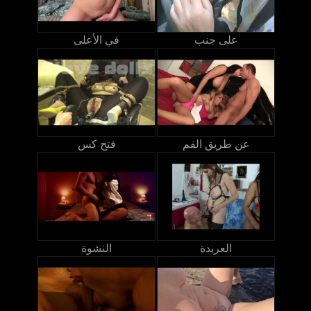
على جنب
في الأعلى
عن طريق الفم
فتح كس
العربدة
النشوة