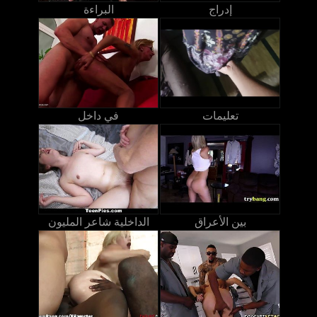
إدراج
البراءة
تعليمات
في داخل
بين الأعراق
الداخلية شاعر المليون