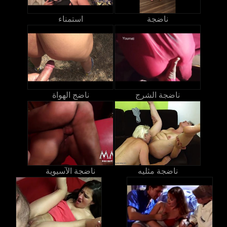
ناضجة
استمناء
ناضجة الشرج
ناضج الهواة
ناضجة مثليه
ناضجة الآسيوية