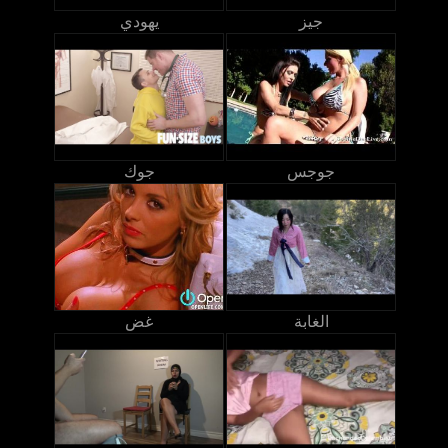
جيز
يهودي
جوجس
جوك
الغابة
غض