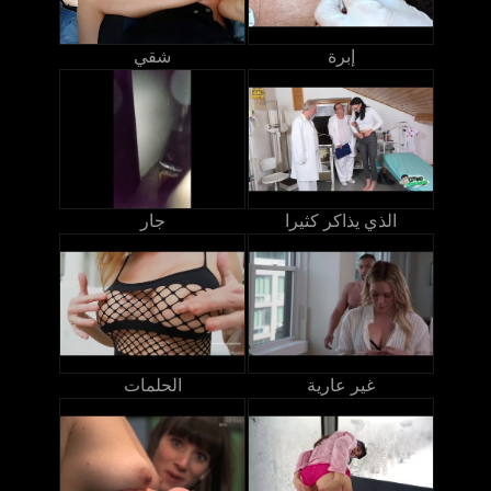
إبرة
شقي
الذي يذاكر كثيرا
جار
غير عارية
الحلمات