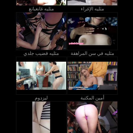
مثليه الإغراء
مثليه غانغبانغ
مثليه في سن المراهقة
مثليه قضيب جلدي
أمين المكتبة
ليزدوم