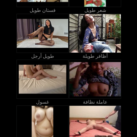
شعر طويل
فستان طويل
أظافر طويلة
طويل أرجل
عاملة نظافة
غسول