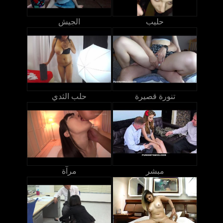
حليب
الجيش
تنورة قصيرة
حلب الثدي
مبشر
مرآة