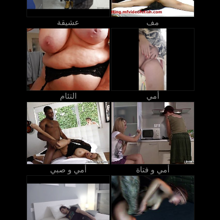
مف
عشيقة
أمي
التئام
أمي و فتاة
أمي و صبي