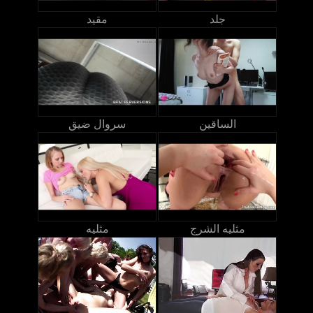
جلد
مقيد
الساقين
سروال ضيق
مثليه الشرج
مثليه