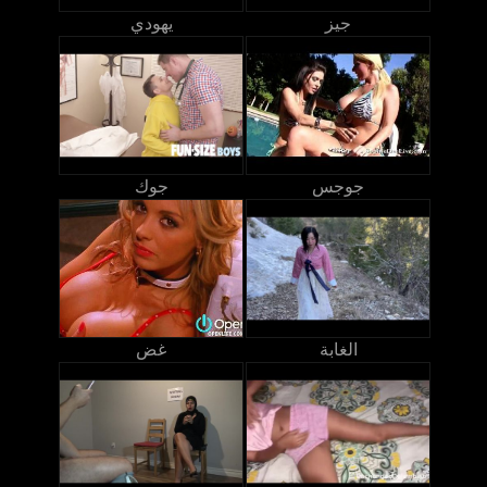
جيز
يهودي
جوجس
جوك
الغابة
غض