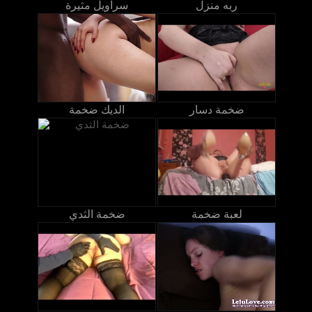
ربه منزل
سراويل مثيرة
ضخمة دسار
الديك ضخمة
لعبة ضخمة
ضخمة الثدي