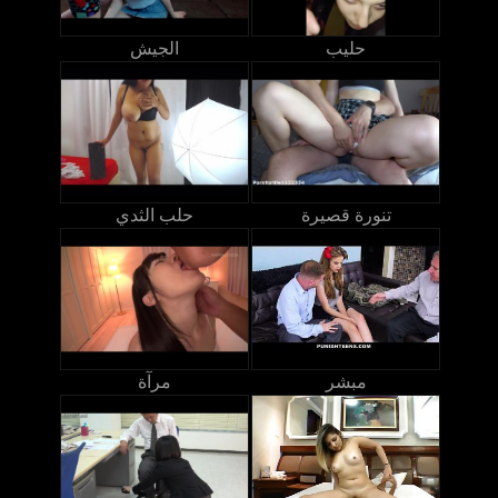
حليب
الجيش
تنورة قصيرة
حلب الثدي
مبشر
مرآة