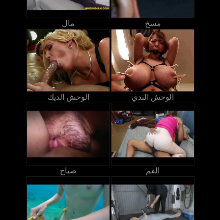
مسخ
مال
الوحش الثدي
الوحش الديك
الفم
صباح