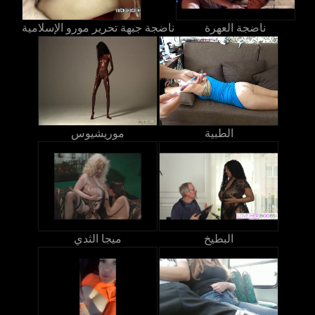
ناضجة العهرة
ناضجة جبهة تحرير مورو الإسلامية
الطبية
موريشيوس
البطيخ
ميجا الثدي