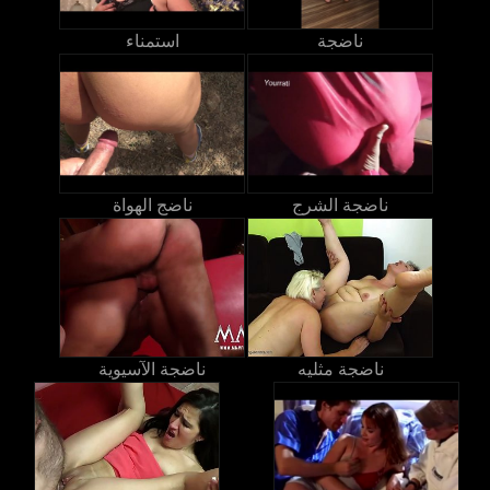
ناضجة
استمناء
ناضجة الشرج
ناضج الهواة
ناضجة مثليه
ناضجة الآسيوية