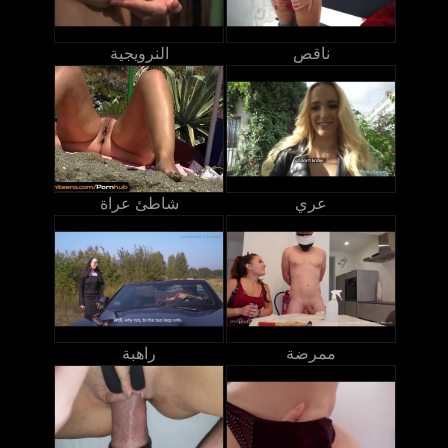
ناقص
النرويجية
عري
شاطئ عراة
ممرضة
راهبة