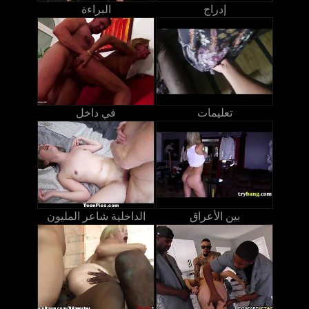
إدراج
البراءة
تعليمات
في داخل
بين الأعراق
الداخلية شاعر المليون