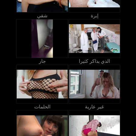
إبرة
شقي
الذي يذاكر كثيرا
جار
غير عارية
الحلمات