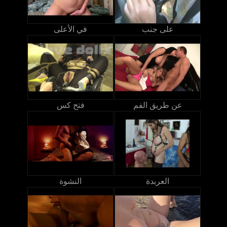
على جنب
في الأعلى
عن طريق الفم
فتح كس
العربدة
النشوة