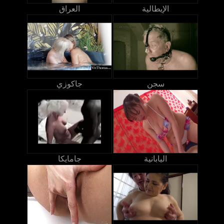
الإيطالية
العراق
سجن
جاكوزي
اليابانية
جامايكا