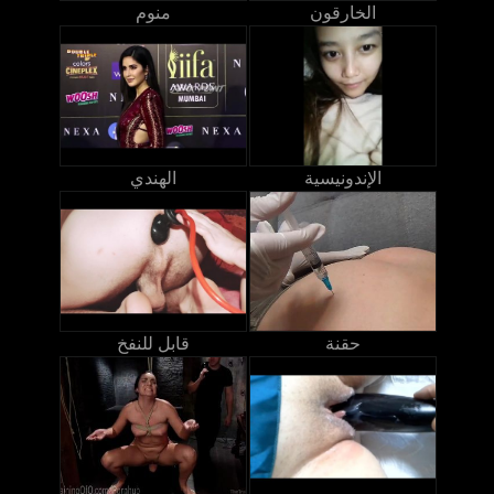
الخارقون
منوم
الإندونيسية
الهندي
حقنة
قابل للنفخ