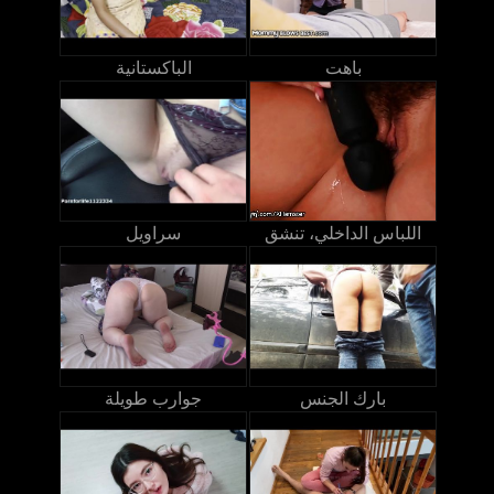
باهت
الباكستانية
اللباس الداخلي، تنشق
سراويل
بارك الجنس
جوارب طويلة