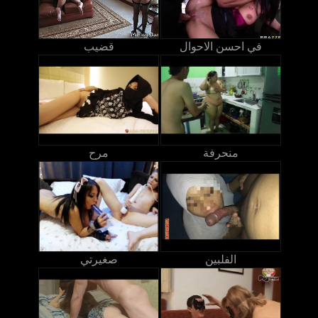
في احسن الاحوال
قضيب
منحرفة
مرح
الفلبين
صغيرتي