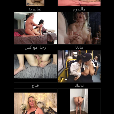
ماليدوم
الماليزية
مانغا
رجل مع كس
تدليك
قناع