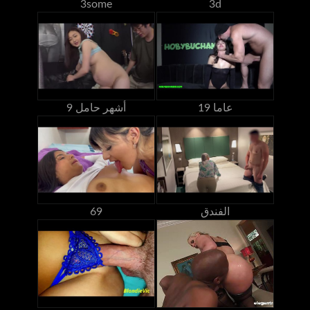
3some
3d
19 عاما
9 أشهر حامل
الفندق
69