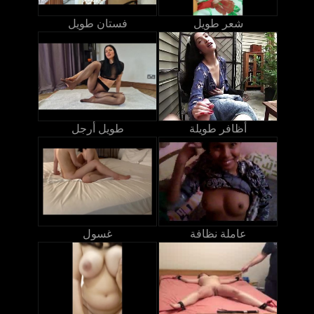
شعر طويل
فستان طويل
أظافر طويلة
طويل أرجل
عاملة نظافة
غسول