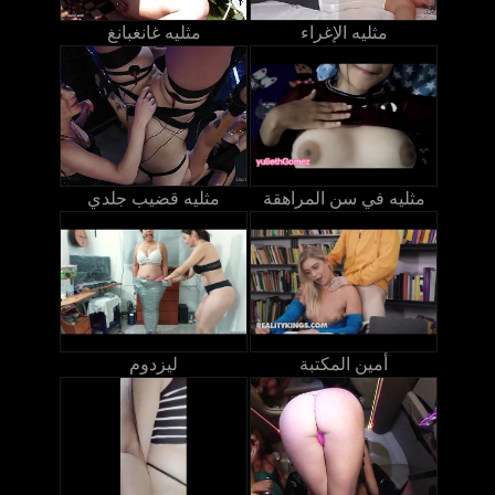
مثليه الإغراء
مثليه غانغبانغ
مثليه في سن المراهقة
مثليه قضيب جلدي
أمين المكتبة
ليزدوم