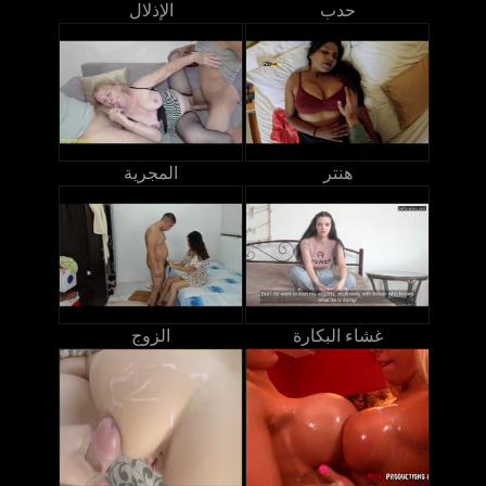
حدب
الإذلال
هنتر
المجرية
غشاء البكارة
الزوج