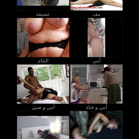
مف
عشيقة
أمي
التئام
أمي و فتاة
أمي و صبي