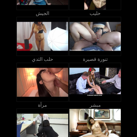
حليب
الجيش
تنورة قصيرة
حلب الثدي
مبشر
مرآة