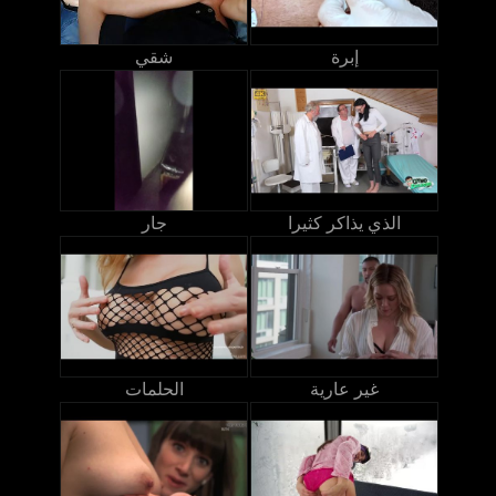
إبرة
شقي
الذي يذاكر كثيرا
جار
غير عارية
الحلمات