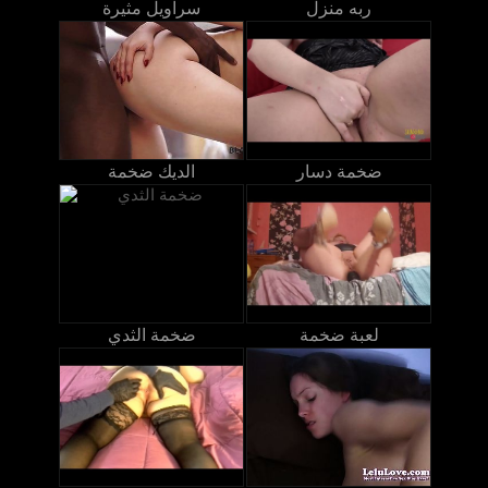
ربه منزل
سراويل مثيرة
ضخمة دسار
الديك ضخمة
لعبة ضخمة
ضخمة الثدي