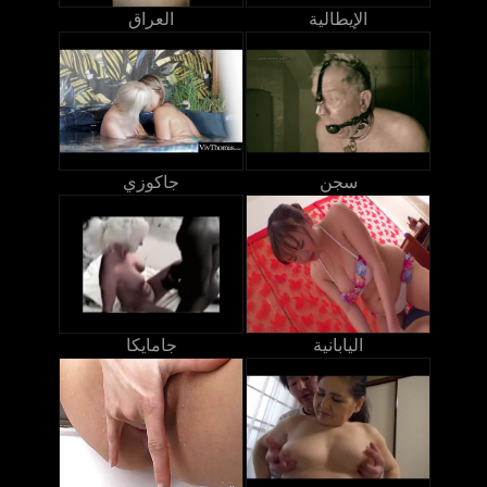
الإيطالية
العراق
سجن
جاكوزي
اليابانية
جامايكا