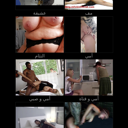
مف
عشيقة
أمي
التئام
أمي و فتاة
أمي و صبي