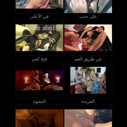
على جنب
في الأعلى
عن طريق الفم
فتح كس
العربدة
النشوة