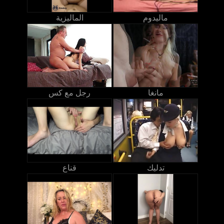
ماليدوم
الماليزية
مانغا
رجل مع كس
تدليك
قناع