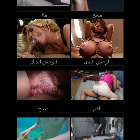
مسخ
مال
الوحش الثدي
الوحش الديك
الفم
صباح