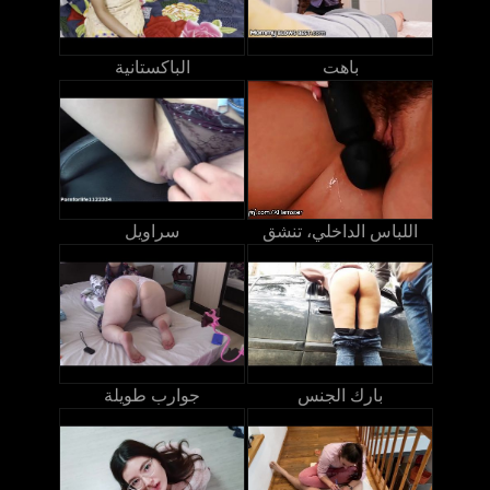
باهت
الباكستانية
اللباس الداخلي، تنشق
سراويل
بارك الجنس
جوارب طويلة