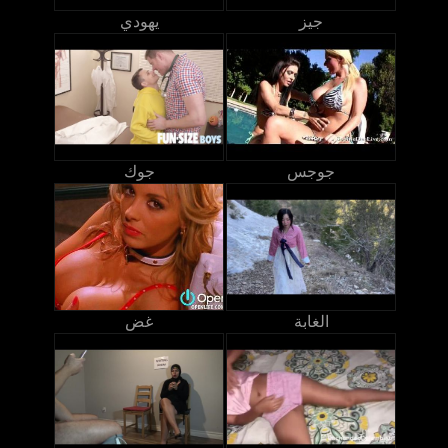
جيز
يهودي
جوجس
جوك
الغابة
غض