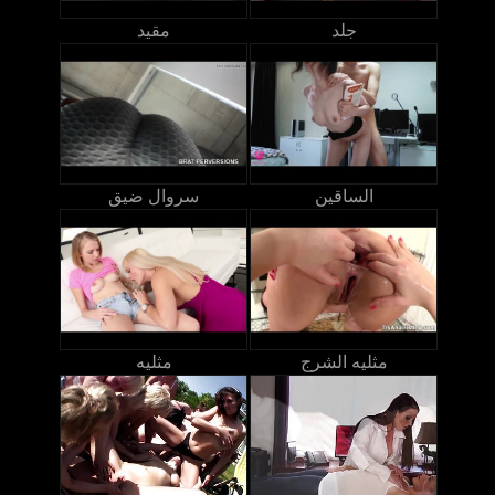
جلد
مقيد
الساقين
سروال ضيق
مثليه الشرج
مثليه