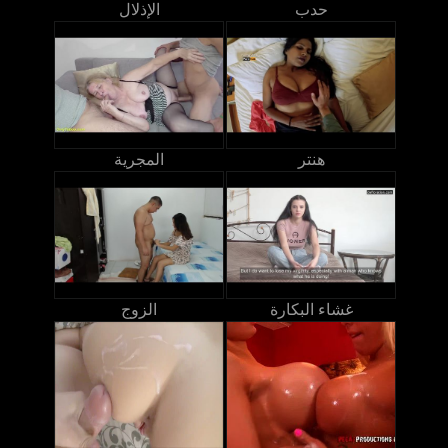
حدب
الإذلال
هنتر
المجرية
غشاء البكارة
الزوج