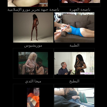
ناضجة العهرة
ناضجة جبهة تحرير مورو الإسلامية
الطبية
موريشيوس
البطيخ
ميجا الثدي