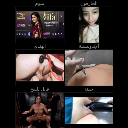
الخارقون
منوم
الإندونيسية
الهندي
حقنة
قابل للنفخ