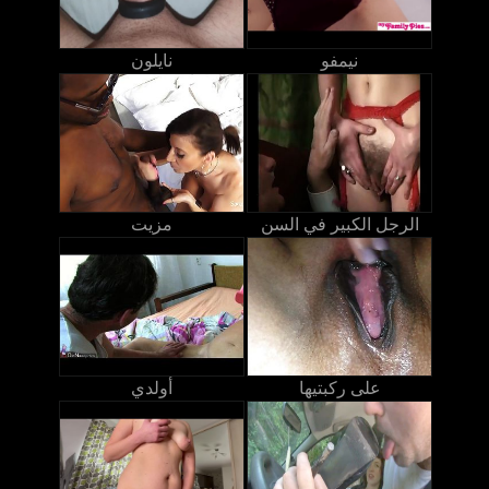
نيمفو
نايلون
الرجل الكبير في السن
مزيت
على ركبتيها
أولدي