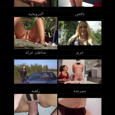
ناقص
النرويجية
عري
شاطئ عراة
ممرضة
راهبة