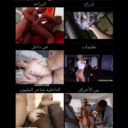
إدراج
البراءة
تعليمات
في داخل
بين الأعراق
الداخلية شاعر المليون