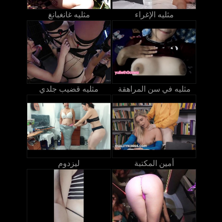
مثليه الإغراء
مثليه غانغبانغ
مثليه في سن المراهقة
مثليه قضيب جلدي
أمين المكتبة
ليزدوم