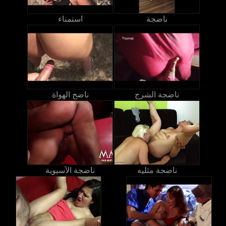
ناضجة
استمناء
ناضجة الشرج
ناضج الهواة
ناضجة مثليه
ناضجة الآسيوية