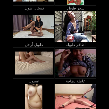
شعر طويل
فستان طويل
أظافر طويلة
طويل أرجل
عاملة نظافة
غسول