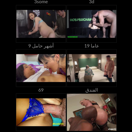
3some
3d
19 عاما
9 أشهر حامل
الفندق
69