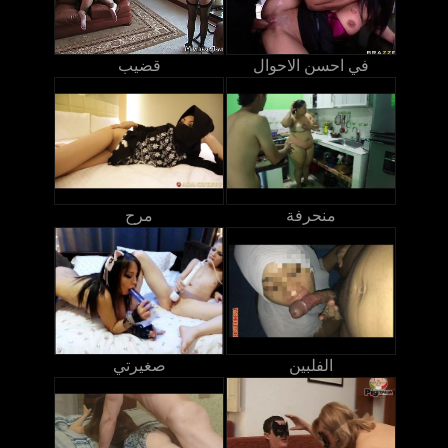
في احسن الاحوال
قضيب
منحرفة
مرح
الفلبين
صغيرتي