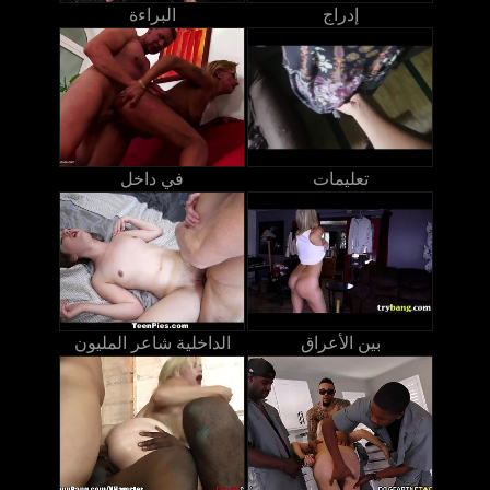
إدراج
البراءة
تعليمات
في داخل
بين الأعراق
الداخلية شاعر المليون