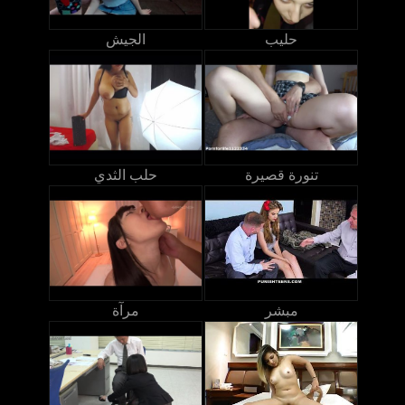
حليب
الجيش
تنورة قصيرة
حلب الثدي
مبشر
مرآة