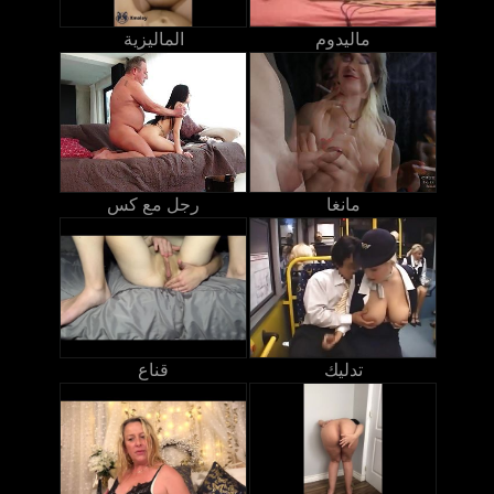
ماليدوم
الماليزية
مانغا
رجل مع كس
تدليك
قناع