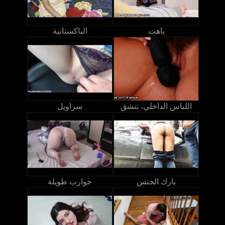
باهت
الباكستانية
اللباس الداخلي، تنشق
سراويل
بارك الجنس
جوارب طويلة