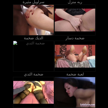
ربه منزل
سراويل مثيرة
ضخمة دسار
الديك ضخمة
لعبة ضخمة
ضخمة الثدي