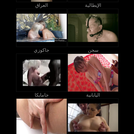
الإيطالية
العراق
سجن
جاكوزي
اليابانية
جامايكا