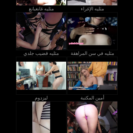
مثليه الإغراء
مثليه غانغبانغ
مثليه في سن المراهقة
مثليه قضيب جلدي
أمين المكتبة
ليزدوم