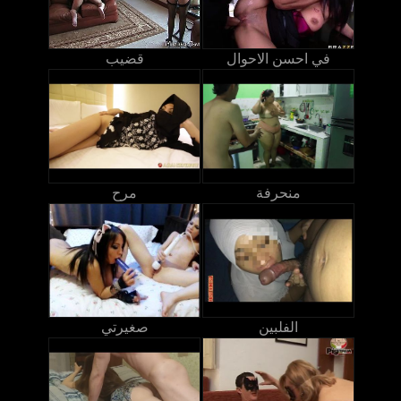
في احسن الاحوال
قضيب
منحرفة
مرح
الفلبين
صغيرتي