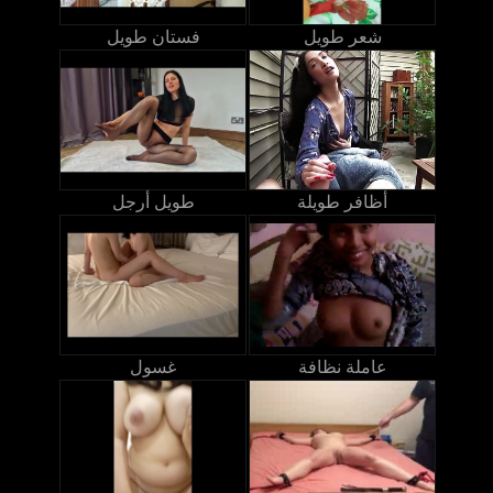
شعر طويل
فستان طويل
أظافر طويلة
طويل أرجل
عاملة نظافة
غسول