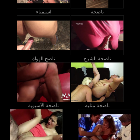
ناضجة
استمناء
ناضجة الشرج
ناضج الهواة
ناضجة مثليه
ناضجة الآسيوية