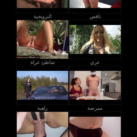
ناقص
النرويجية
عري
شاطئ عراة
ممرضة
راهبة