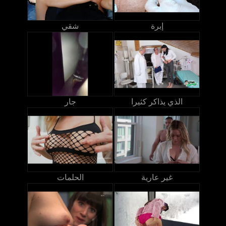
إبرة
شقي
الذي يذاكر كثيرا
جار
غير عارية
الحلمات