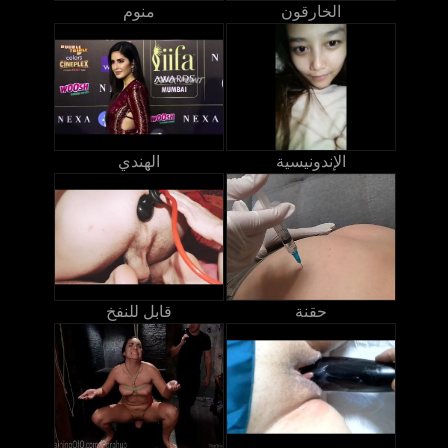
الخارقون
منوم
الإندونيسية
الهندي
حقنة
قابل للنفخ