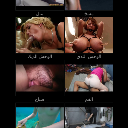
مسخ
مال
الوحش الثدي
الوحش الديك
الفم
صباح