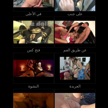
على جنب
في الأعلى
عن طريق الفم
فتح كس
العربدة
النشوة