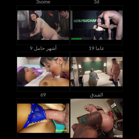
3some
3d
19 عاما
9 أشهر حامل
الفندق
69