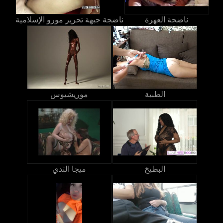
ناضجة العهرة
ناضجة جبهة تحرير مورو الإسلامية
الطبية
موريشيوس
البطيخ
ميجا الثدي