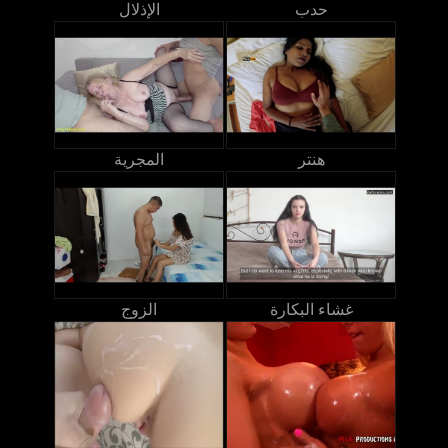
حدب
الإذلال
هنتر
المجرية
غشاء البكارة
الزوج