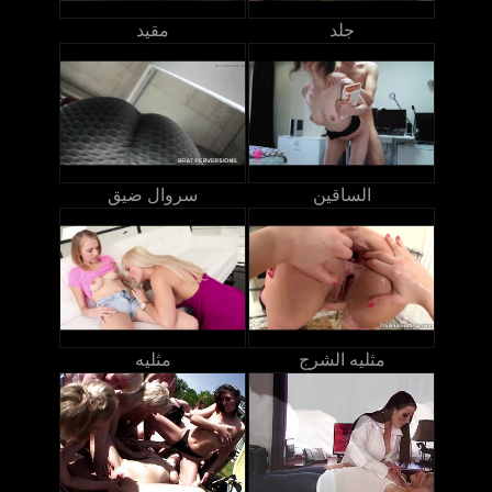
جلد
مقيد
الساقين
سروال ضيق
مثليه الشرج
مثليه