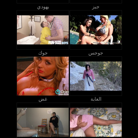
جيز
يهودي
جوجس
جوك
الغابة
غض