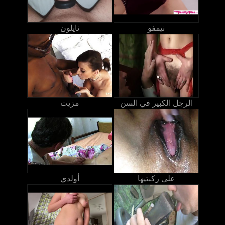
نيمفو
نايلون
الرجل الكبير في السن
مزيت
على ركبتيها
أولدي