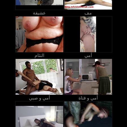
مف
عشيقة
أمي
التئام
أمي و فتاة
أمي و صبي