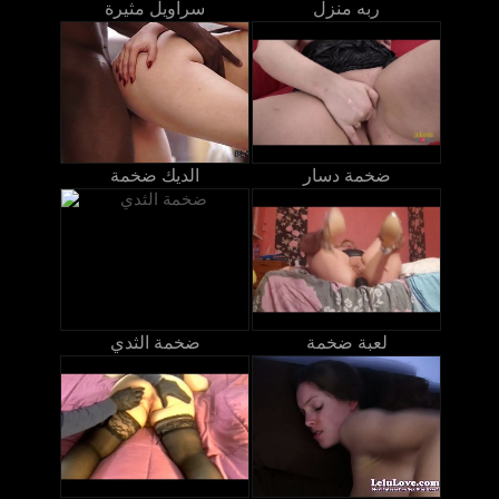
ربه منزل
سراويل مثيرة
ضخمة دسار
الديك ضخمة
لعبة ضخمة
ضخمة الثدي