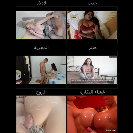
حدب
الإذلال
هنتر
المجرية
غشاء البكارة
الزوج