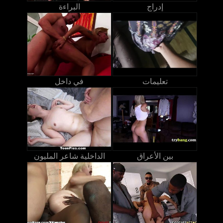
إدراج
البراءة
تعليمات
في داخل
بين الأعراق
الداخلية شاعر المليون