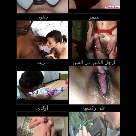
نيمفو
نايلون
الرجل الكبير في السن
مزيت
على ركبتيها
أولدي