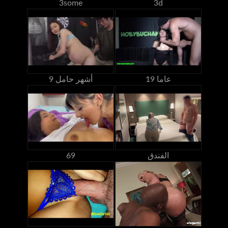
3some
3d
19 عاما
9 أشهر حامل
الفندق
69