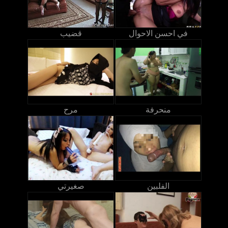
في احسن الاحوال
قضيب
منحرفة
مرح
الفلبين
صغيرتي