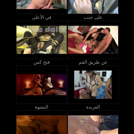
على جنب
في الأعلى
عن طريق الفم
فتح كس
العربدة
النشوة