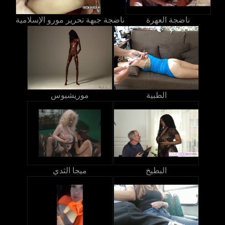
ناضجة العهرة
ناضجة جبهة تحرير مورو الإسلامية
الطبية
موريشيوس
البطيخ
ميجا الثدي