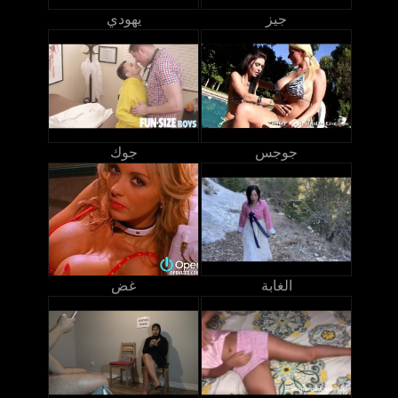
جيز
يهودي
جوجس
جوك
الغابة
غض