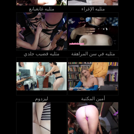
مثليه الإغراء
مثليه غانغبانغ
مثليه في سن المراهقة
مثليه قضيب جلدي
أمين المكتبة
ليزدوم