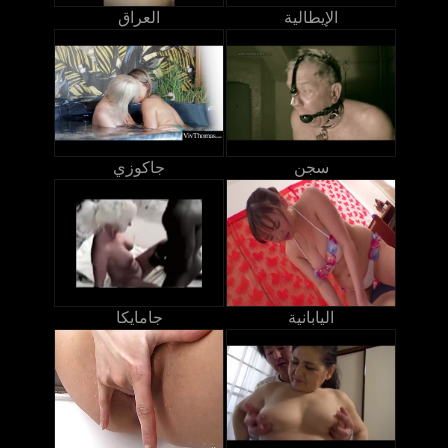
الإيطالية
العراق
سجن
جاكوزي
اليابانية
جامايكا