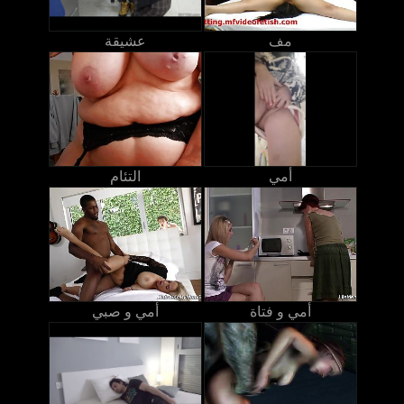
مف
عشيقة
أمي
التئام
أمي و فتاة
أمي و صبي