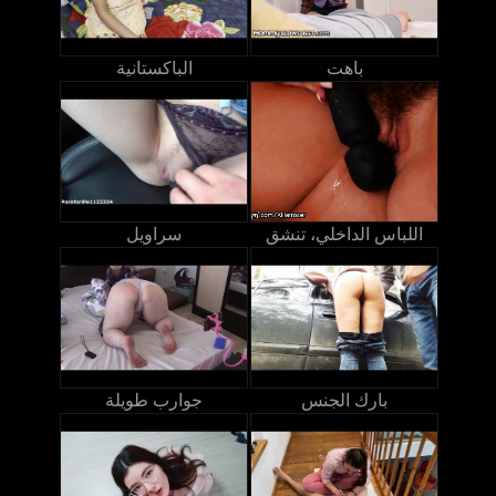
باهت
الباكستانية
اللباس الداخلي، تنشق
سراويل
بارك الجنس
جوارب طويلة