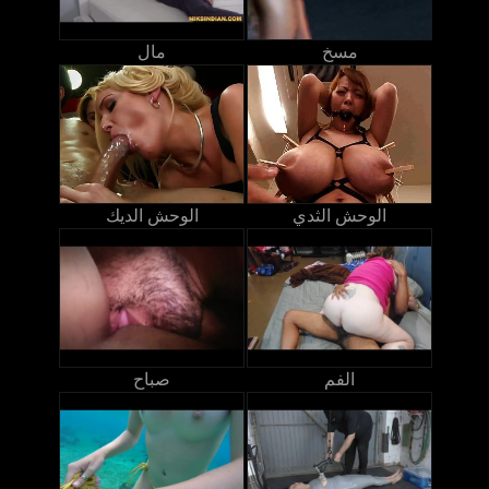
مسخ
مال
الوحش الثدي
الوحش الديك
الفم
صباح