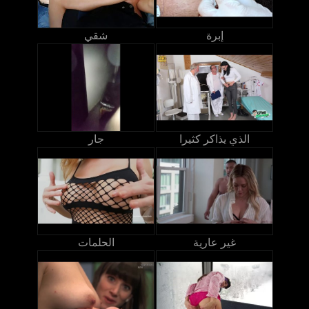
إبرة
شقي
الذي يذاكر كثيرا
جار
غير عارية
الحلمات