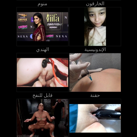
الخارقون
منوم
الإندونيسية
الهندي
حقنة
قابل للنفخ