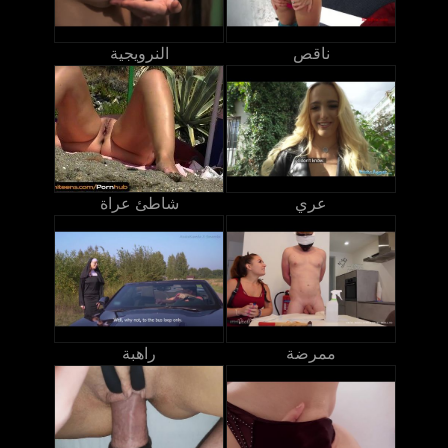
ناقص
النرويجية
عري
شاطئ عراة
ممرضة
راهبة