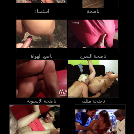
ناضجة
استمناء
ناضجة الشرج
ناضج الهواة
ناضجة مثليه
ناضجة الآسيوية