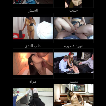
حليب
الجيش
تنورة قصيرة
حلب الثدي
مبشر
مرآة