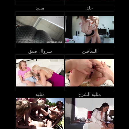
جلد
مقيد
الساقين
سروال ضيق
مثليه الشرج
مثليه