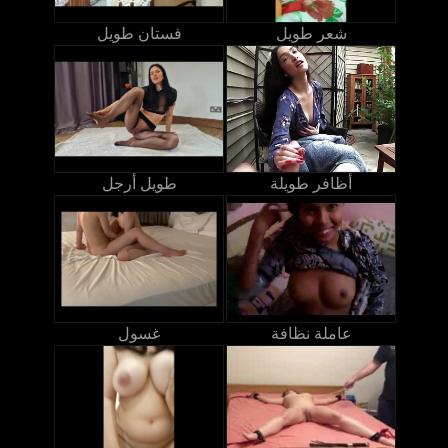
شعر طويل
فستان طويل
أظافر طويلة
طويل أرجل
عاملة نظافة
غسول