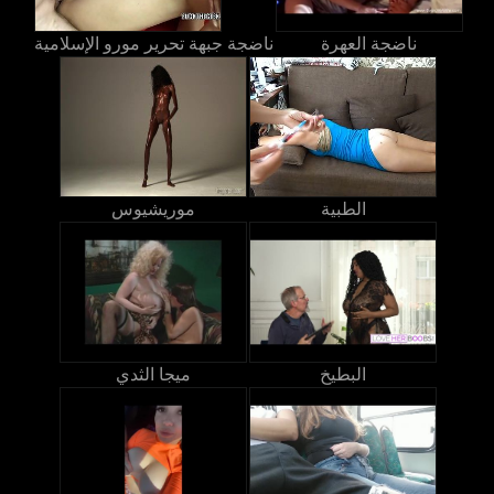
ناضجة العهرة
ناضجة جبهة تحرير مورو الإسلامية
الطبية
موريشيوس
البطيخ
ميجا الثدي