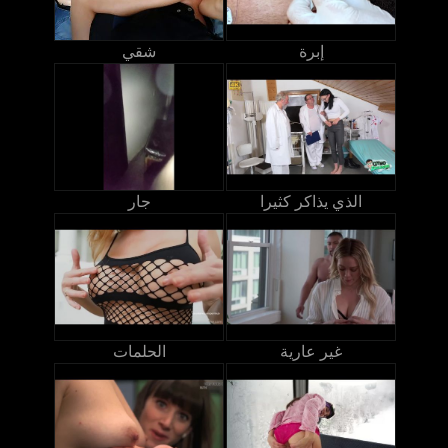
إبرة
شقي
الذي يذاكر كثيرا
جار
غير عارية
الحلمات