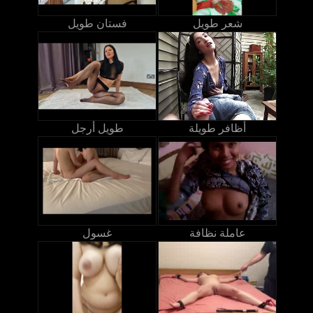
شعر طويل
فستان طويل
أظافر طويلة
طويل أرجل
عاملة نظافة
غسول