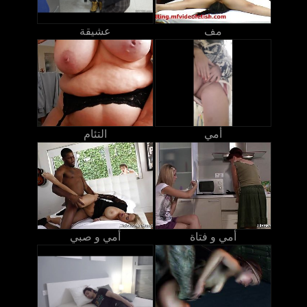
مف
عشيقة
أمي
التئام
أمي و فتاة
أمي و صبي