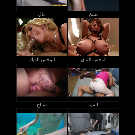
مسخ
مال
الوحش الثدي
الوحش الديك
الفم
صباح