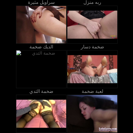
ربه منزل
سراويل مثيرة
ضخمة دسار
الديك ضخمة
لعبة ضخمة
ضخمة الثدي