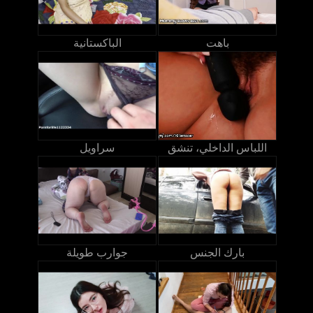
باهت
الباكستانية
اللباس الداخلي، تنشق
سراويل
بارك الجنس
جوارب طويلة