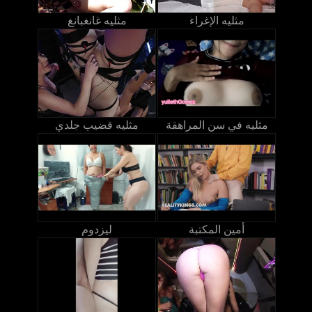
مثليه الإغراء
مثليه غانغبانغ
مثليه في سن المراهقة
مثليه قضيب جلدي
أمين المكتبة
ليزدوم