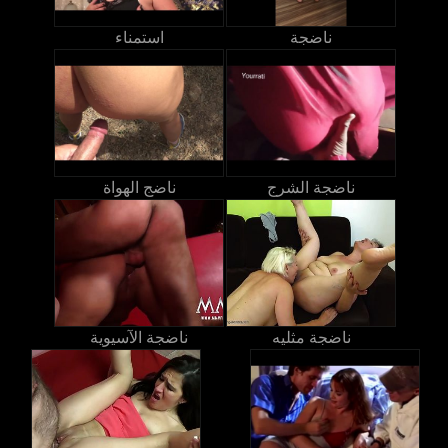
ناضجة
استمناء
ناضجة الشرج
ناضج الهواة
ناضجة مثليه
ناضجة الآسيوية