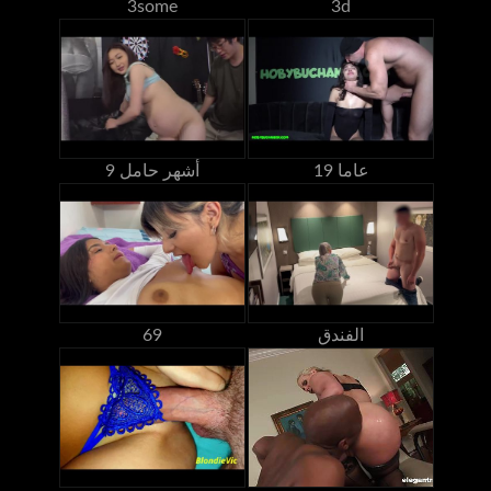
3some
3d
19 عاما
9 أشهر حامل
الفندق
69