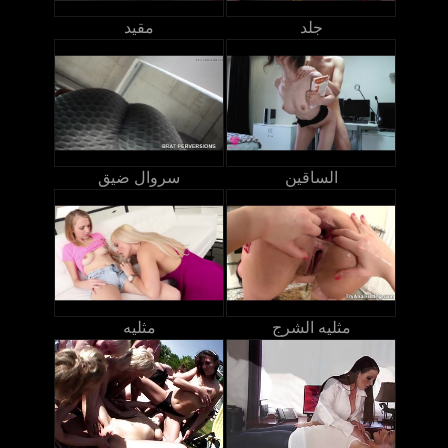
جلد
مقيد
الساقين
سروال ضيق
مثليه الشرج
مثليه