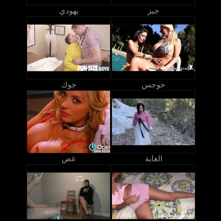
جيز
يهودي
جوجس
جوك
الغابة
غض