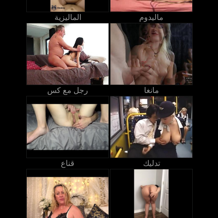
ماليدوم
الماليزية
مانغا
رجل مع كس
تدليك
قناع