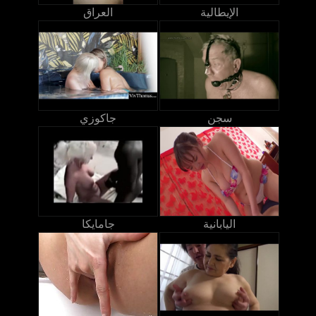
الإيطالية
العراق
سجن
جاكوزي
اليابانية
جامايكا