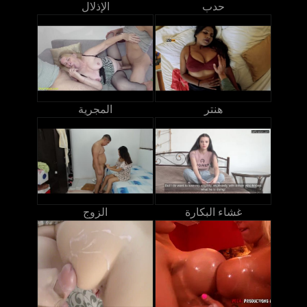
حدب
الإذلال
هنتر
المجرية
غشاء البكارة
الزوج