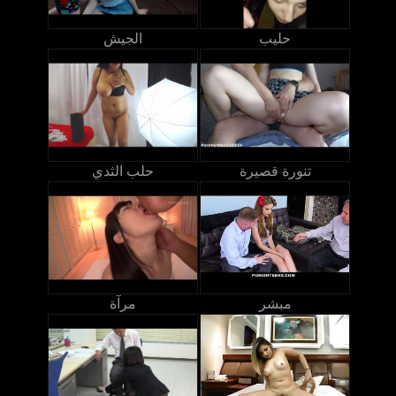
حليب
الجيش
تنورة قصيرة
حلب الثدي
مبشر
مرآة