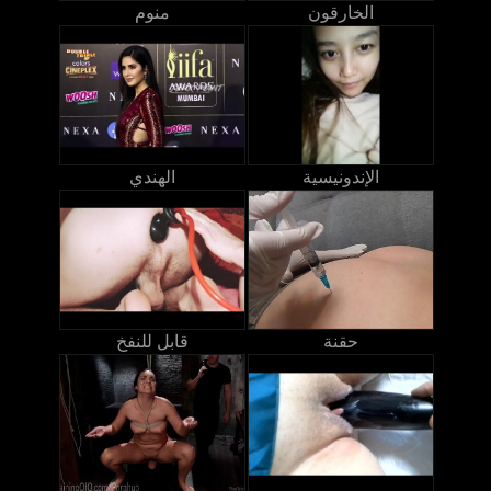
الخارقون
منوم
الإندونيسية
الهندي
حقنة
قابل للنفخ