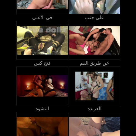
على جنب
في الأعلى
عن طريق الفم
فتح كس
العربدة
النشوة