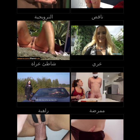
ناقص
النرويجية
عري
شاطئ عراة
ممرضة
راهبة