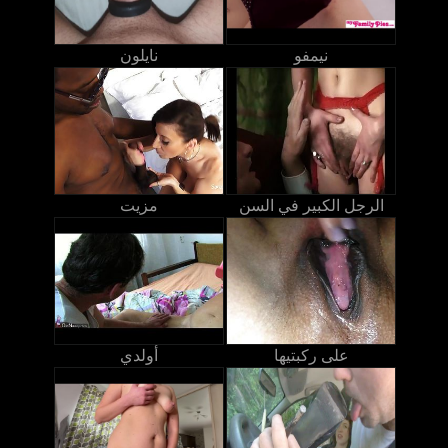
نيمفو
نايلون
الرجل الكبير في السن
مزيت
على ركبتيها
أولدي