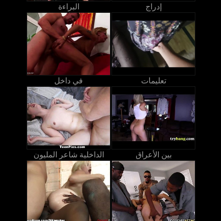
إدراج
البراءة
تعليمات
في داخل
بين الأعراق
الداخلية شاعر المليون