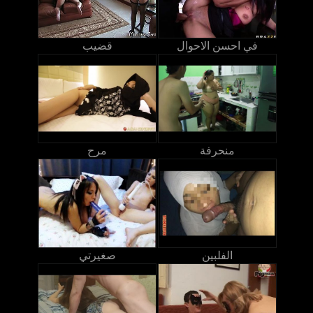
في احسن الاحوال
قضيب
منحرفة
مرح
الفلبين
صغيرتي