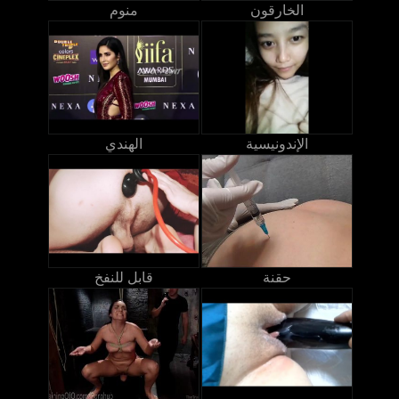
الخارقون
منوم
الإندونيسية
الهندي
حقنة
قابل للنفخ