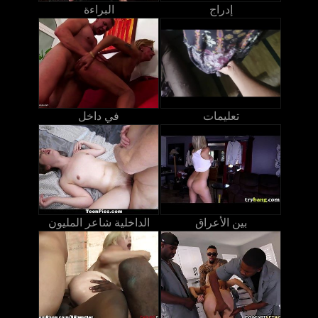
إدراج
البراءة
تعليمات
في داخل
بين الأعراق
الداخلية شاعر المليون