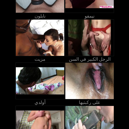
نيمفو
نايلون
الرجل الكبير في السن
مزيت
على ركبتيها
أولدي