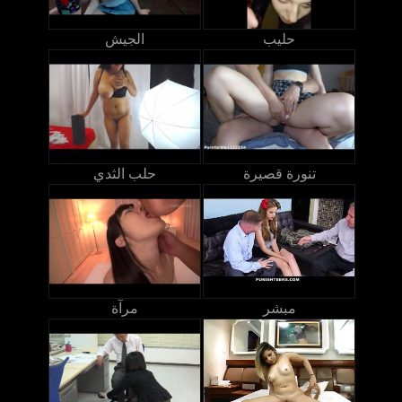
حليب
الجيش
تنورة قصيرة
حلب الثدي
مبشر
مرآة