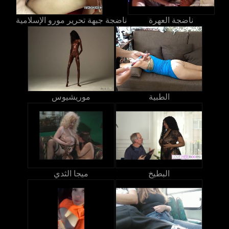
ناضجة العهرة
ناضجة جبهة تحرير مورو الإسلامية
الطبية
موريشيوس
البطيخ
ميجا الثدي