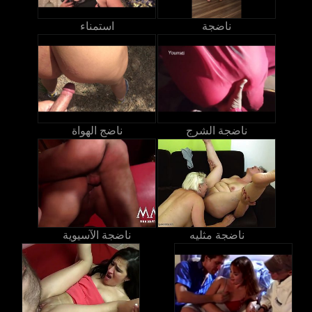
ناضجة
استمناء
ناضجة الشرج
ناضج الهواة
ناضجة مثليه
ناضجة الآسيوية