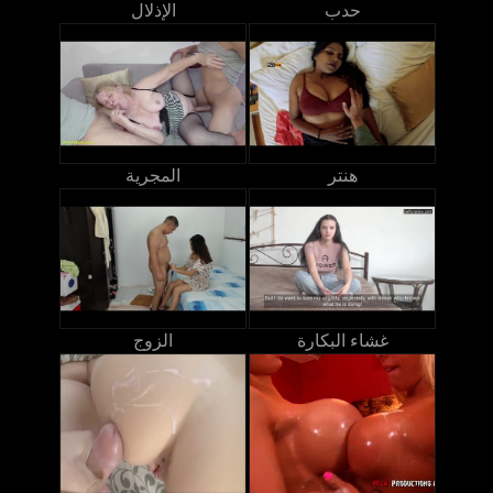
حدب
الإذلال
هنتر
المجرية
غشاء البكارة
الزوج