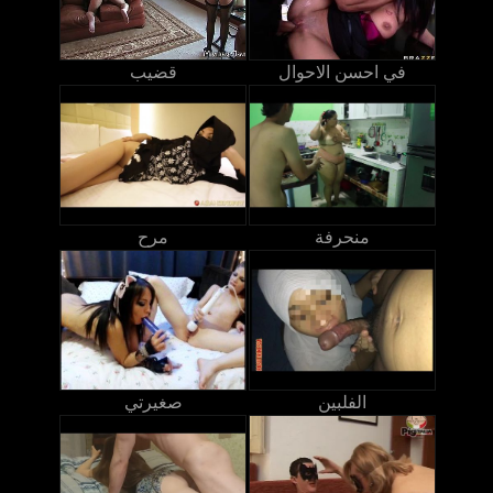
في احسن الاحوال
قضيب
منحرفة
مرح
الفلبين
صغيرتي