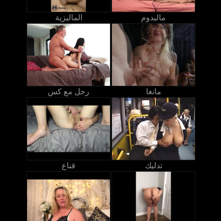
ماليدوم
الماليزية
مانغا
رجل مع كس
تدليك
قناع