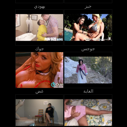
جيز
يهودي
جوجس
جوك
الغابة
غض