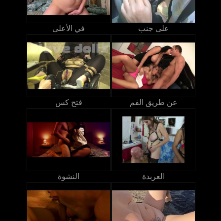
على جنب
في الأعلى
عن طريق الفم
فتح كس
العربدة
النشوة