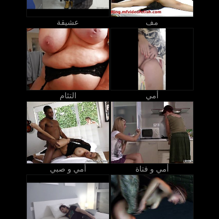
مف
عشيقة
أمي
التئام
أمي و فتاة
أمي و صبي