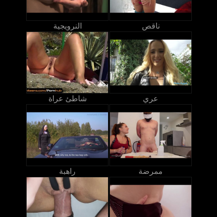
ناقص
النرويجية
عري
شاطئ عراة
ممرضة
راهبة