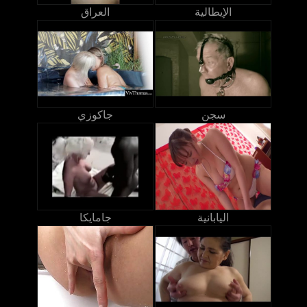
الإيطالية
العراق
سجن
جاكوزي
اليابانية
جامايكا