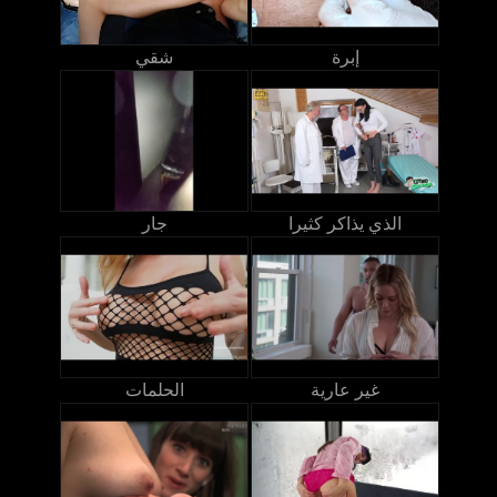
إبرة
شقي
الذي يذاكر كثيرا
جار
غير عارية
الحلمات