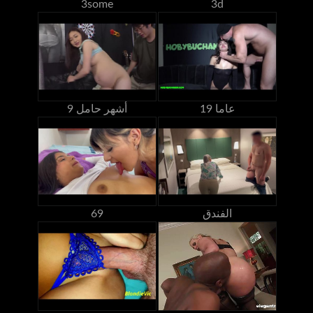
3some
3d
19 عاما
9 أشهر حامل
الفندق
69