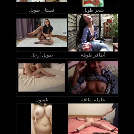
شعر طويل
فستان طويل
أظافر طويلة
طويل أرجل
عاملة نظافة
غسول