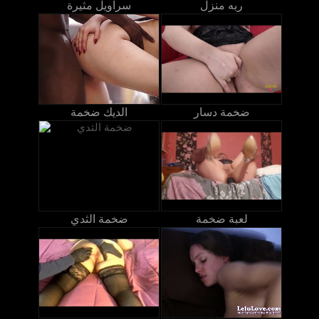
ربه منزل
سراويل مثيرة
ضخمة دسار
الديك ضخمة
لعبة ضخمة
ضخمة الثدي