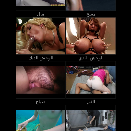
مسخ
مال
الوحش الثدي
الوحش الديك
الفم
صباح