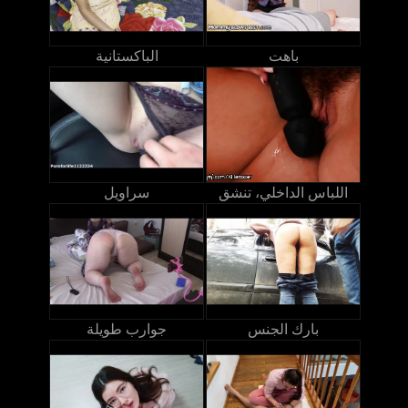
باهت
الباكستانية
اللباس الداخلي، تنشق
سراويل
بارك الجنس
جوارب طويلة