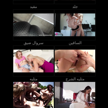
جلد
مقيد
الساقين
سروال ضيق
مثليه الشرج
مثليه