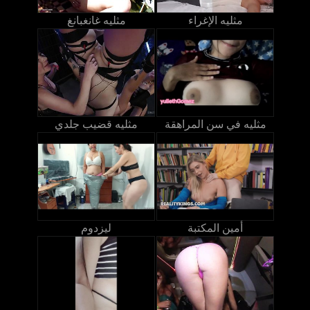
مثليه الإغراء
مثليه غانغبانغ
مثليه في سن المراهقة
مثليه قضيب جلدي
أمين المكتبة
ليزدوم