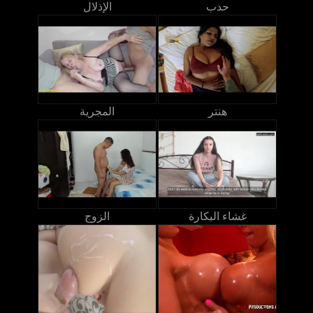
حدب
الإذلال
هنتر
المجرية
غشاء البكارة
الزوج