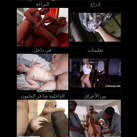
إدراج
البراءة
تعليمات
في داخل
بين الأعراق
الداخلية شاعر المليون