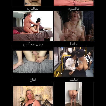
ماليدوم
الماليزية
مانغا
رجل مع كس
تدليك
قناع