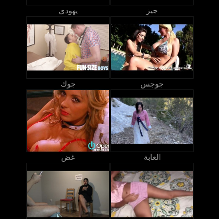
جيز
يهودي
جوجس
جوك
الغابة
غض