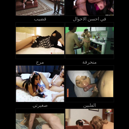
في احسن الاحوال
قضيب
منحرفة
مرح
الفلبين
صغيرتي