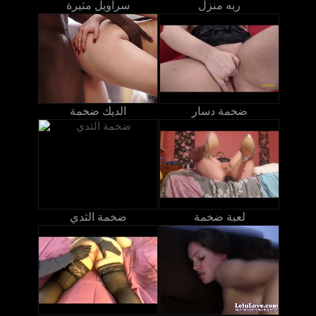
ربه منزل
سراويل مثيرة
ضخمة دسار
الديك ضخمة
لعبة ضخمة
ضخمة الثدي