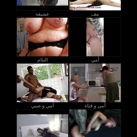
مف
عشيقة
أمي
التئام
أمي و فتاة
أمي و صبي