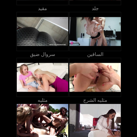
جلد
مقيد
الساقين
سروال ضيق
مثليه الشرج
مثليه