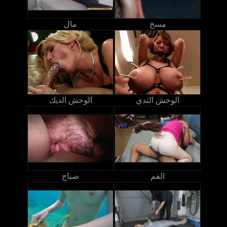
مسخ
مال
الوحش الثدي
الوحش الديك
الفم
صباح