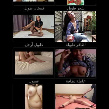
شعر طويل
فستان طويل
أظافر طويلة
طويل أرجل
عاملة نظافة
غسول