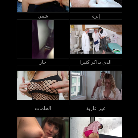
إبرة
شقي
الذي يذاكر كثيرا
جار
غير عارية
الحلمات