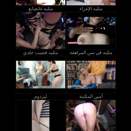
مثليه الإغراء
مثليه غانغبانغ
مثليه في سن المراهقة
مثليه قضيب جلدي
أمين المكتبة
ليزدوم