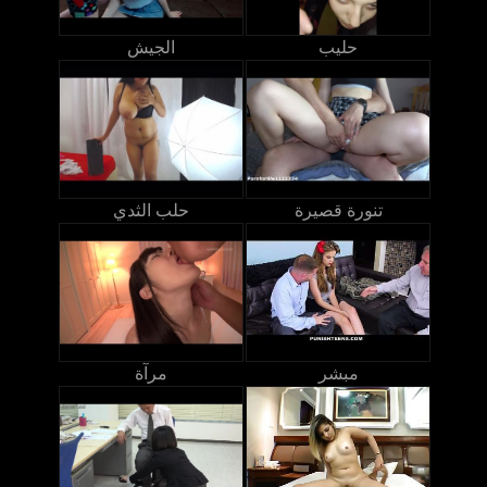
حليب
الجيش
تنورة قصيرة
حلب الثدي
مبشر
مرآة