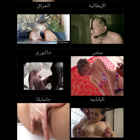
الإيطالية
العراق
سجن
جاكوزي
اليابانية
جامايكا