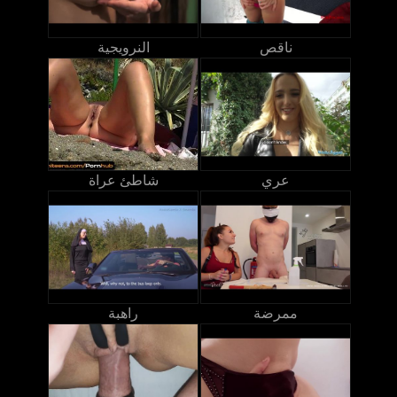
ناقص
النرويجية
عري
شاطئ عراة
ممرضة
راهبة