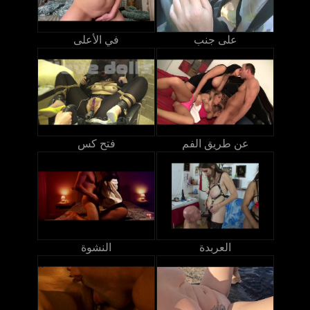
على جنب
في الأعلى
عن طريق الفم
فتح كس
العربدة
النشوة