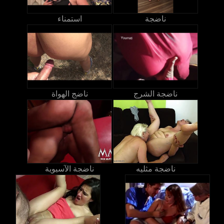
ناضجة
استمناء
ناضجة الشرج
ناضج الهواة
ناضجة مثليه
ناضجة الآسيوية