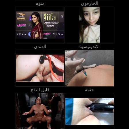
الخارقون
منوم
الإندونيسية
الهندي
حقنة
قابل للنفخ