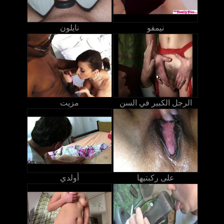
نيمفو
نايلون
الرجل الكبير في السن
مزيت
على ركبتيها
أولدي