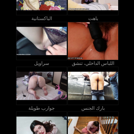
باهت
الباكستانية
اللباس الداخلي، تنشق
سراويل
بارك الجنس
جوارب طويلة