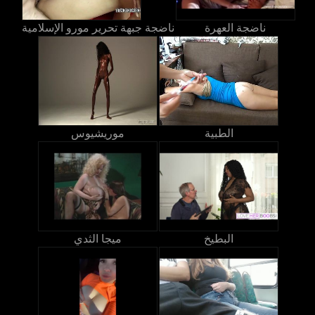
ناضجة العهرة
ناضجة جبهة تحرير مورو الإسلامية
الطبية
موريشيوس
البطيخ
ميجا الثدي