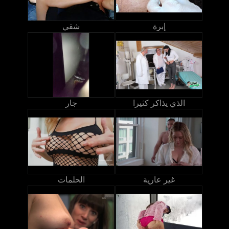
إبرة
شقي
الذي يذاكر كثيرا
جار
غير عارية
الحلمات