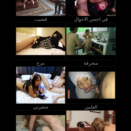
في احسن الاحوال
قضيب
منحرفة
مرح
الفلبين
صغيرتي