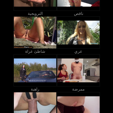
ناقص
النرويجية
عري
شاطئ عراة
ممرضة
راهبة