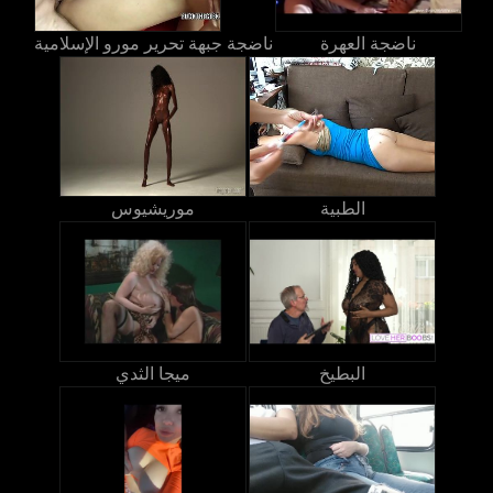
ناضجة العهرة
ناضجة جبهة تحرير مورو الإسلامية
الطبية
موريشيوس
البطيخ
ميجا الثدي