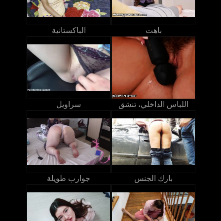
باهت
الباكستانية
اللباس الداخلي، تنشق
سراويل
بارك الجنس
جوارب طويلة