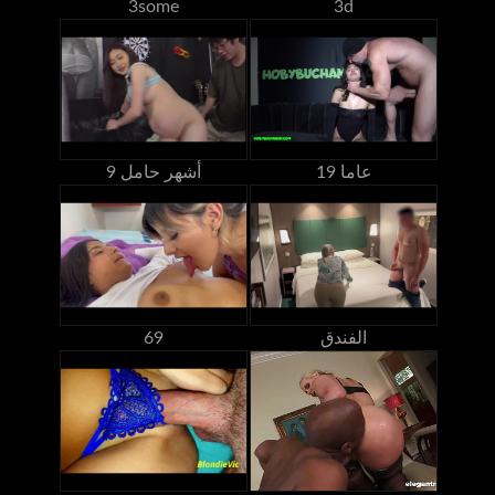
3some
3d
19 عاما
9 أشهر حامل
الفندق
69