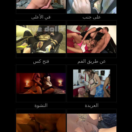
على جنب
في الأعلى
عن طريق الفم
فتح كس
العربدة
النشوة