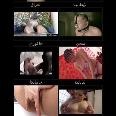
الإيطالية
العراق
سجن
جاكوزي
اليابانية
جامايكا