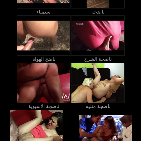
ناضجة
استمناء
ناضجة الشرج
ناضج الهواة
ناضجة مثليه
ناضجة الآسيوية