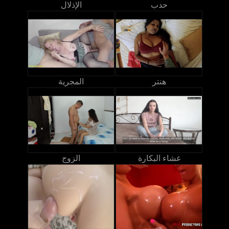
حدب
الإذلال
هنتر
المجرية
غشاء البكارة
الزوج