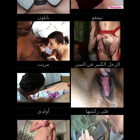
نيمفو
نايلون
الرجل الكبير في السن
مزيت
على ركبتيها
أولدي