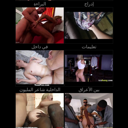
إدراج
البراءة
تعليمات
في داخل
بين الأعراق
الداخلية شاعر المليون