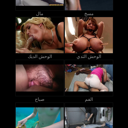
مسخ
مال
الوحش الثدي
الوحش الديك
الفم
صباح