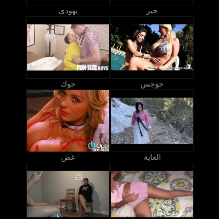
جيز
يهودي
جوجس
جوك
الغابة
غض