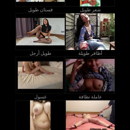
شعر طويل
فستان طويل
أظافر طويلة
طويل أرجل
عاملة نظافة
غسول