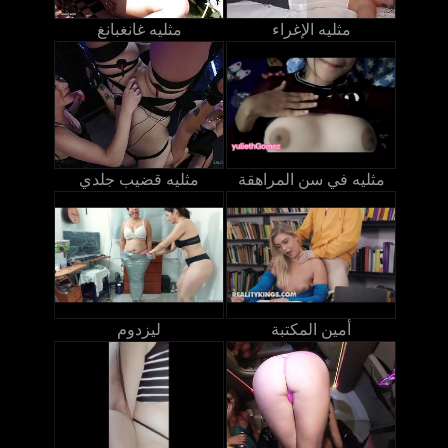
مثليه الإغراء
مثليه غانغبانغ
مثليه في سن المراهقة
مثليه قضيب جلدي
أمين المكتبة
ليزدوم