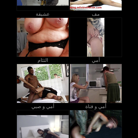
مف
عشيقة
أمي
التئام
أمي و فتاة
أمي و صبي