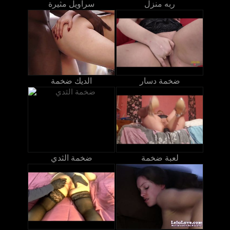
ربه منزل
سراويل مثيرة
ضخمة دسار
الديك ضخمة
لعبة ضخمة
ضخمة الثدي