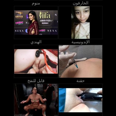
الخارقون
منوم
الإندونيسية
الهندي
حقنة
قابل للنفخ