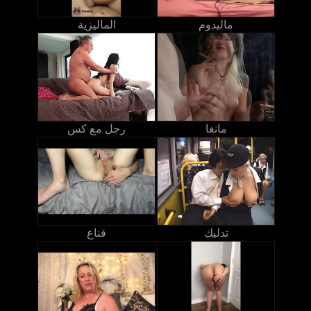
ماليدوم
الماليزية
مانغا
رجل مع كس
تدليك
قناع