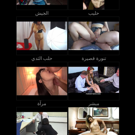
حليب
الجيش
تنورة قصيرة
حلب الثدي
مبشر
مرآة