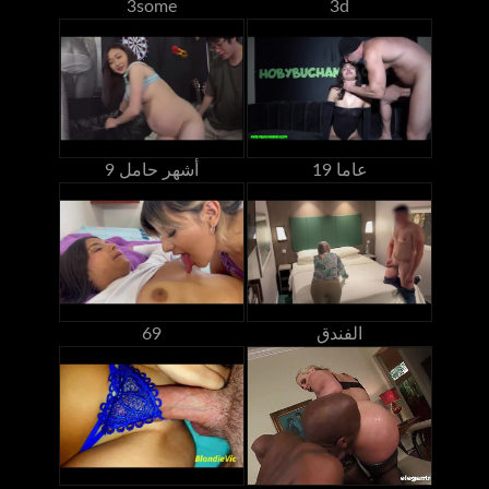
3some
3d
19 عاما
9 أشهر حامل
الفندق
69