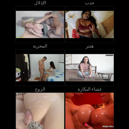
حدب
الإذلال
هنتر
المجرية
غشاء البكارة
الزوج