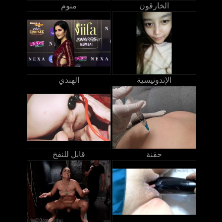
الخارقون
منوم
الإندونيسية
الهندي
حقنة
قابل للنفخ