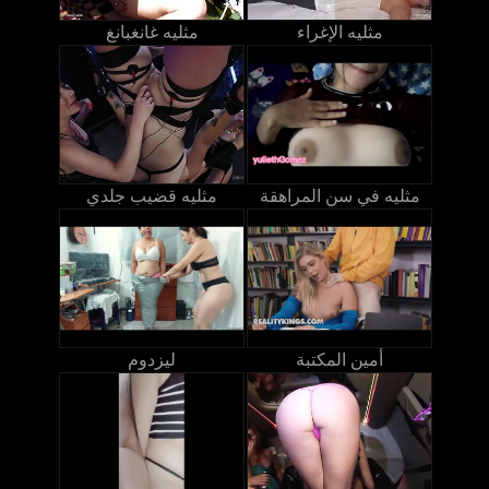
مثليه الإغراء
مثليه غانغبانغ
مثليه في سن المراهقة
مثليه قضيب جلدي
أمين المكتبة
ليزدوم