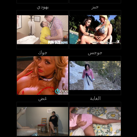
جيز
يهودي
جوجس
جوك
الغابة
غض