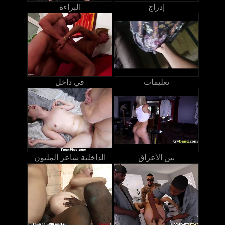
إدراج
البراءة
تعليمات
في داخل
بين الأعراق
الداخلية شاعر المليون