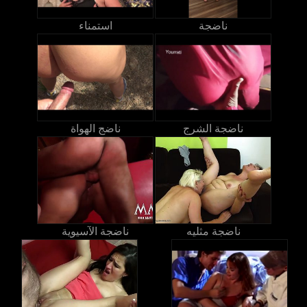
ناضجة
استمناء
ناضجة الشرج
ناضج الهواة
ناضجة مثليه
ناضجة الآسيوية