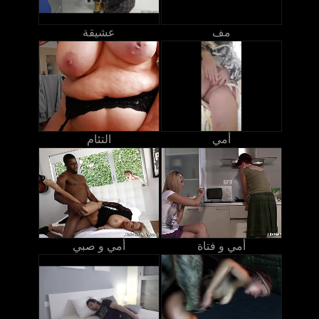
مف
عشيقة
أمي
التئام
أمي و فتاة
أمي و صبي