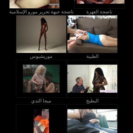
ناضجة العهرة
ناضجة جبهة تحرير مورو الإسلامية
الطبية
موريشيوس
البطيخ
ميجا الثدي