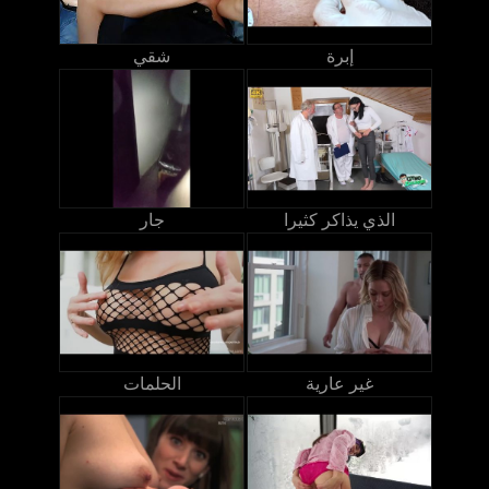
إبرة
شقي
الذي يذاكر كثيرا
جار
غير عارية
الحلمات