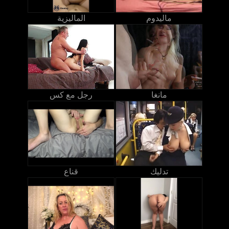
ماليدوم
الماليزية
مانغا
رجل مع كس
تدليك
قناع