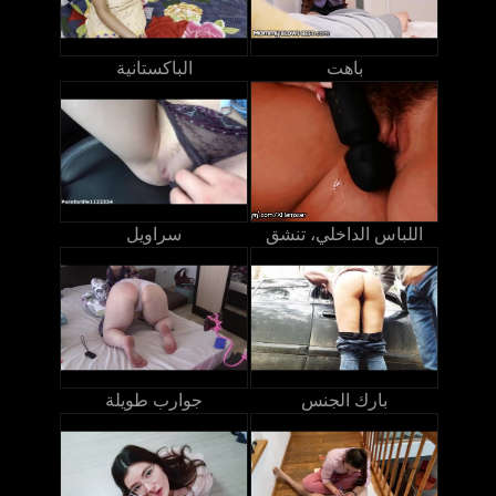
باهت
الباكستانية
اللباس الداخلي، تنشق
سراويل
بارك الجنس
جوارب طويلة