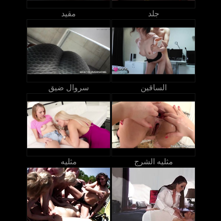
جلد
مقيد
الساقين
سروال ضيق
مثليه الشرج
مثليه