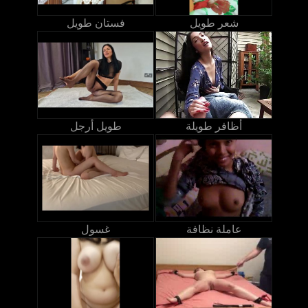
شعر طويل
فستان طويل
أظافر طويلة
طويل أرجل
عاملة نظافة
غسول