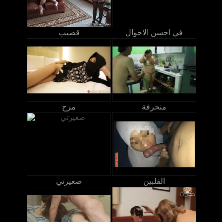
في احسن الاحوال
قضيب
منحرفة
مرح
الفلبين
صغيرتي