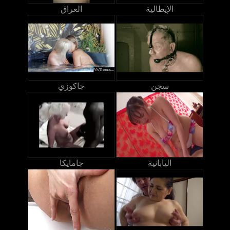
الإيطالية
العراق
سجن
جاكوزي
اليابانية
جامايكا