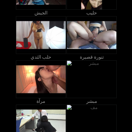
حليب
الجيش
تنورة قصيرة
حلب الثدي
مبشر
مرآة