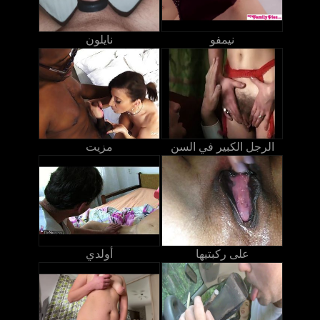
نيمفو
نايلون
الرجل الكبير في السن
مزيت
على ركبتيها
أولدي