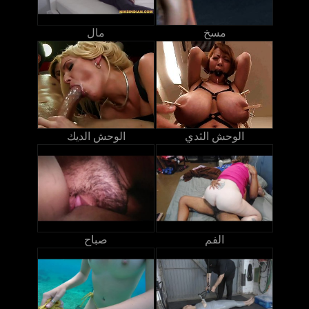
مسخ
مال
الوحش الثدي
الوحش الديك
الفم
صباح