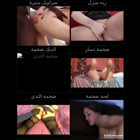
ربه منزل
سراويل مثيرة
ضخمة دسار
الديك ضخمة
لعبة ضخمة
ضخمة الثدي