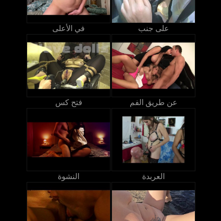
على جنب
في الأعلى
عن طريق الفم
فتح كس
العربدة
النشوة