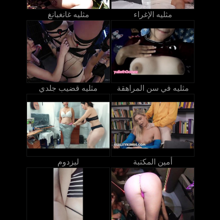
مثليه الإغراء
مثليه غانغبانغ
مثليه في سن المراهقة
مثليه قضيب جلدي
أمين المكتبة
ليزدوم