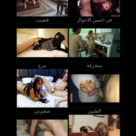
في احسن الاحوال
قضيب
منحرفة
مرح
الفلبين
صغيرتي