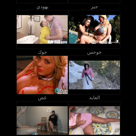
جيز
يهودي
جوجس
جوك
الغابة
غض