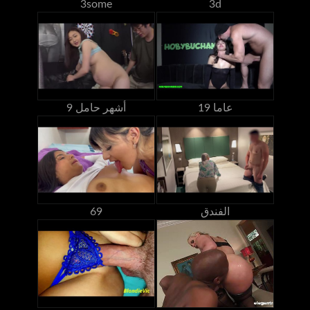
3some
3d
19 عاما
9 أشهر حامل
الفندق
69