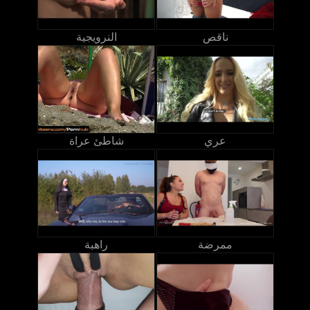
ناقص
النرويجية
عري
شاطئ عراة
ممرضة
راهبة