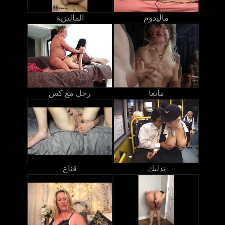
ماليدوم
الماليزية
مانغا
رجل مع كس
تدليك
قناع