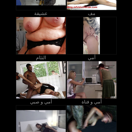
مف
عشيقة
أمي
التئام
أمي و فتاة
أمي و صبي