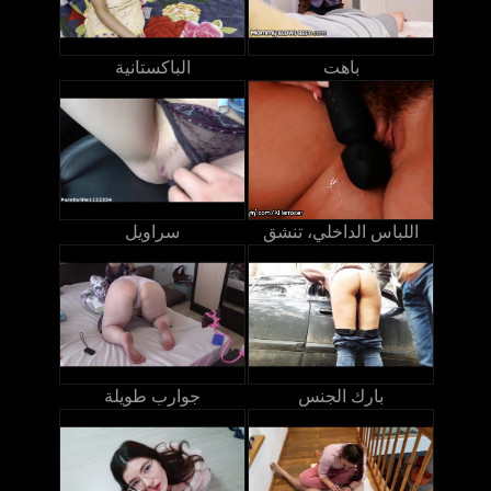
باهت
الباكستانية
اللباس الداخلي، تنشق
سراويل
بارك الجنس
جوارب طويلة