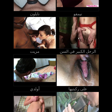
نيمفو
نايلون
الرجل الكبير في السن
مزيت
على ركبتيها
أولدي