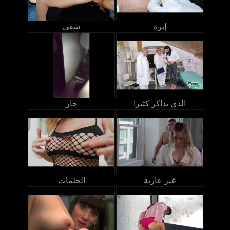
إبرة
شقي
الذي يذاكر كثيرا
جار
غير عارية
الحلمات