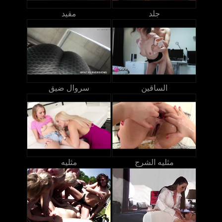
جلد
مقيد
الساقين
سروال ضيق
مثليه الشرج
مثليه