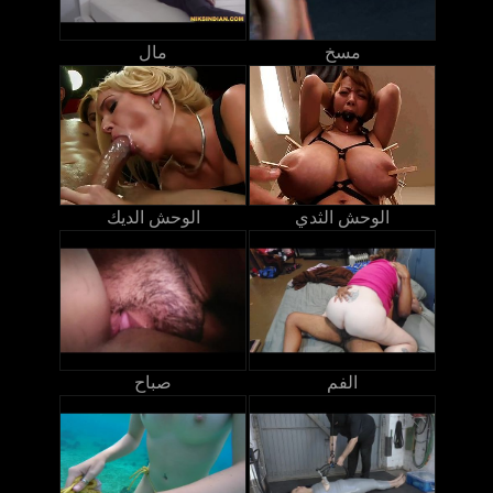
مسخ
مال
الوحش الثدي
الوحش الديك
الفم
صباح