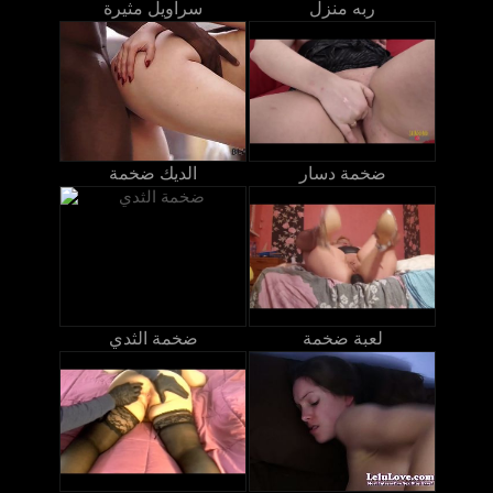
ربه منزل
سراويل مثيرة
ضخمة دسار
الديك ضخمة
لعبة ضخمة
ضخمة الثدي