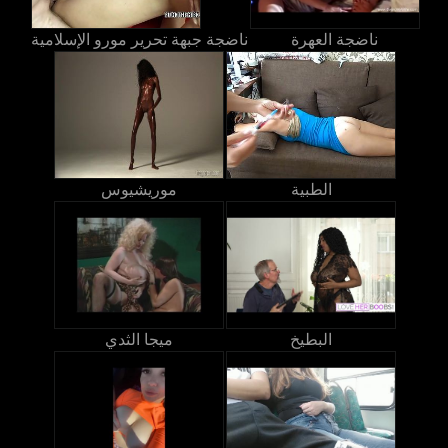
ناضجة العهرة
ناضجة جبهة تحرير مورو الإسلامية
الطبية
موريشيوس
البطيخ
ميجا الثدي