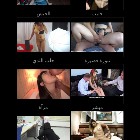
حليب
الجيش
تنورة قصيرة
حلب الثدي
مبشر
مرآة