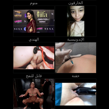
الخارقون
منوم
الإندونيسية
الهندي
حقنة
قابل للنفخ