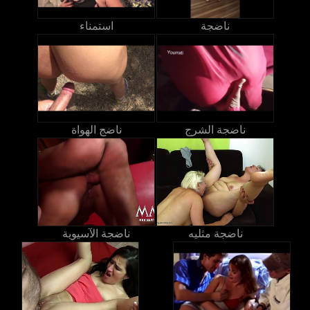
ناضجة
استمناء
ناضجة الشرج
ناضج الهواة
ناضجة مثليه
ناضجة الآسيوية