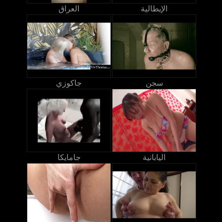
الإيطالية
العراق
سجن
جاكوزي
اليابانية
جامايكا