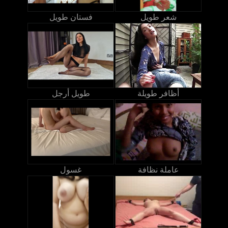
شعر طويل
فستان طويل
أظافر طويلة
طويل أرجل
عاملة نظافة
غسول