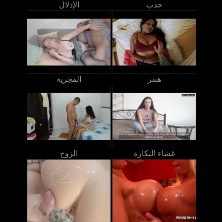
حدب
الإذلال
هنتر
المجرية
غشاء البكارة
الزوج