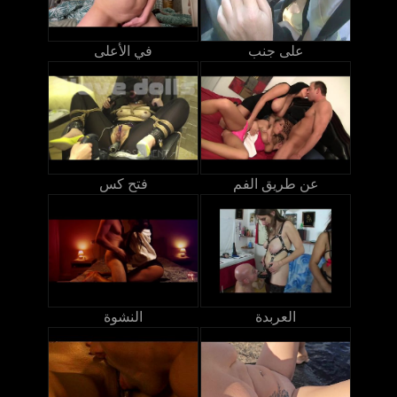
على جنب
في الأعلى
عن طريق الفم
فتح كس
العربدة
النشوة