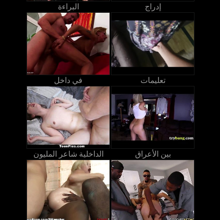
إدراج
البراءة
تعليمات
في داخل
بين الأعراق
الداخلية شاعر المليون